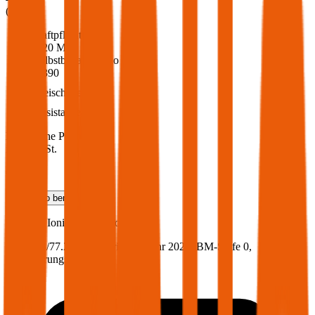
(
216
)
Haftpflicht
€ 20 Mio.
Selbstbehalt Kasko
€ 390
Freischaden
Assistance
Monatliche Prämie
inkl. mVSt.
€ 60,30
Teilkasko
berechnen
Hyundai
Ioniq, Vollkasko
104.9 PS/77.2 KW, hybrid, Baujahr 2022,
BM-Stufe
0
,
Versicherungsnehmer 30 Jahre