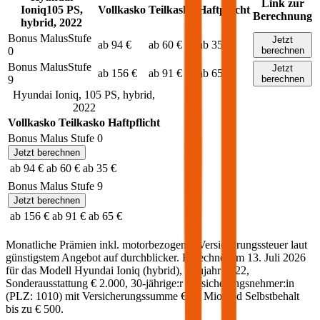
Link zur
Ioniq
105
PS,
Vollkasko
Teilkasko
Haftpflicht
Berechnung
hybrid
,
2022
Bonus Malus
Stufe
Jetzt
ab 94 €
ab 60 €
ab 35 €
0
berechnen
Bonus Malus
Stufe
Jetzt
ab 156 €
ab 91 €
ab 65 €
9
berechnen
Hyundai
Ioniq
,
105
PS,
hybrid
,
2022
Vollkasko
Teilkasko
Haftpflicht
Bonus Malus Stufe
0
Jetzt berechnen
ab 94 €
ab 60 €
ab 35 €
Bonus Malus Stufe
9
Jetzt berechnen
ab 156 €
ab 91 €
ab 65 €
Monatliche Prämien inkl. motorbezogener Versicherungssteuer laut
günstigstem Angebot auf durchblicker. Berechnet am
13. Juli 2026
für das Modell
Hyundai
Ioniq
(
hybrid
)
, Baujahr
2022
,
Sonderausstattung
€ 2.000
,
30-jährige:r
Versicherungsnehmer:in
(PLZ:
1010
) mit Versicherungssumme
€ 20 Mio
und Selbstbehalt
bis zu
€ 500
.