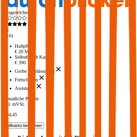
Ausgezeichnet
4,6
(
216
)
Haftpflicht
€ 20 Mio.
Selbstbehalt Kasko
€ 390
Grobe Fahrlässigkeit
Freischaden
Assistance
Monatliche Prämie
inkl. mVSt.
€ 94,45
Vollkasko
berechnen