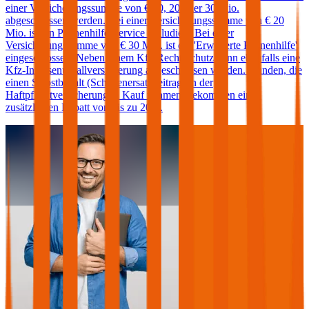
einer Versicherungssumme von € 10, 20 oder 30 Mio.
abgeschlossen werden. Bei einer Versicherungssumme von € 20
Mio. ist ein Pannenhilfe-Service inkludiert. Bei einer
Versicherungssumme von € 30 Mio. ist die 'Erweiterte Pannenhilfe'
eingeschlossen. Neben einem Kfz-Rechtsschutz kann ebenfalls eine
Kfz-Insassenunfallversicherung abgeschlossen werden. Kunden, die
einen Selbstbehalt (Schadenersatzbeitrag) in der
Haftpflichtversicherung in Kauf nehmen, bekommen einen
zusätzlichen Rabatt von bis zu 20%.