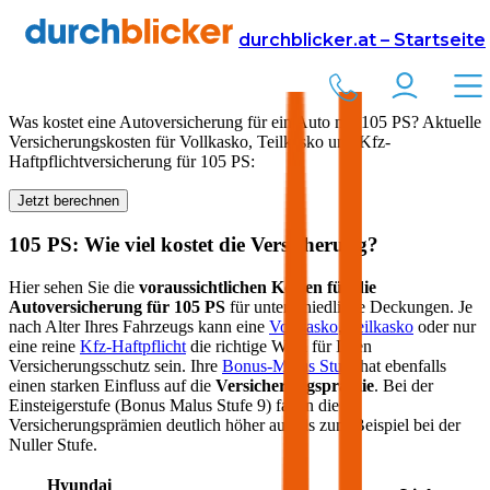
Versicherung
Autoversicherung
durchblicker.at – Startseite
Kfz Versicherung für
105
PS in Österreich
Was kostet eine Autoversicherung für ein Auto mit
105
PS? Aktuelle
Versicherungskosten für Vollkasko, Teilkasko und Kfz-
Haftpflichtversicherung für
105
PS:
Jetzt berechnen
105
PS: Wie viel kostet die Versicherung?
Hier sehen Sie die
voraussichtlichen Kosten für die
Autoversicherung für
105
PS
für unterschiedliche Deckungen. Je
nach Alter Ihres Fahrzeugs kann eine
Vollkasko
,
Teilkasko
oder nur
eine reine
Kfz-Haftpflicht
die richtige Wahl für Ihren
Versicherungsschutz sein. Ihre
Bonus-Malus Stufe
hat ebenfalls
einen starken Einfluss auf die
Versicherungsprämie
. Bei der
Einsteigerstufe (Bonus Malus Stufe 9) fallen die
Versicherungsprämien deutlich höher aus als zum Beispiel bei der
Nuller Stufe.
Hyundai