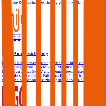
sowie eine Rechtsschutzversicherung gewählt werden.
4,6
Smile Autoversicherung
Die Kfz-Haftpflichtversicherungen der Smile bietet eine
Versicherungssumme in Höhe von € 20 Millionen. Ein Freischaden
kann bei der Bonus-Stufe 7 und darunter gegen Aufpreis
eingeschlossen werden. Im Falle eines Haftpflichtschadens verlangt
die Smile einen Schadenersatzbeitrag in Höhe von € 500.