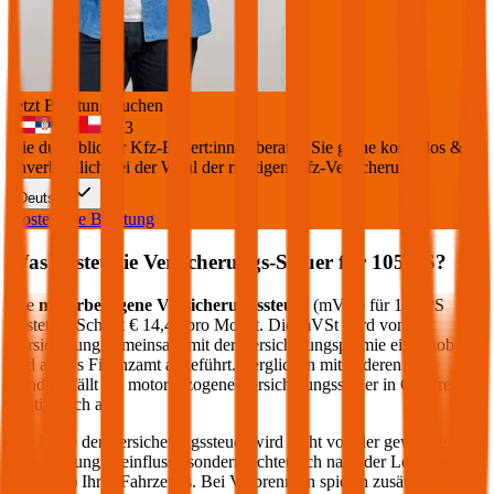
Jetzt Beratung buchen
+
3
Die durchblicker Kfz-Expert:innen beraten Sie gerne kostenlos &
unverbindlich bei der Wahl der richtigen Kfz-Versicherung.
Deutsch
Kostenlose Beratung
Was kostet die Versicherungs-Steuer für
105
PS?
Die
motorbezogene Versicherungssteuer
(mVSt) für
105
PS
kostet im Schnitt €
14,40
pro Monat. Die mVSt wird von der
Versicherung gemeinsam mit der Versicherungsprämie eingehoben
und an das Finanzamt abgeführt. Verglichen mit anderen EU-
Ländern fällt die motorbezogene Versicherungssteuer in Österreich
relativ hoch aus.
Die Höhe der Versicherungssteuer wird nicht von der gewählten
Versicherung beeinflusst, sondern richtet sich nach der Leistung (PS
bzw. kW) Ihres Fahrzeugs. Bei Verbrennern spielen zusätzlich die