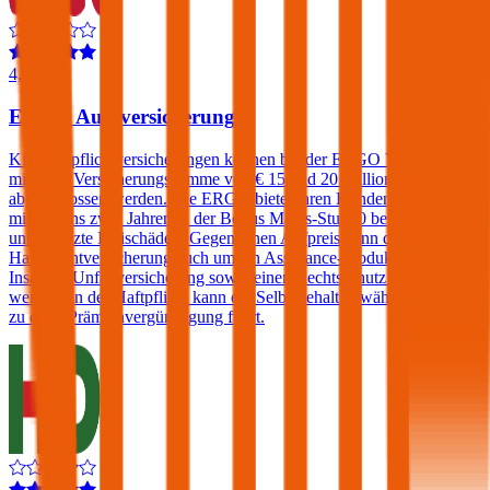
4,4
ERGO Autoversicherung
Kfz-Haftpflichtversicherungen können bei der ERGO Versicherung
mit einer Versicherungssumme von € 15 und 20 Millionen
abgeschlossen werden. Die ERGO bietet ihren Kunden, die sich seit
mindestens zwei Jahren in der Bonus Malus-Stufe 0 befinden,
unbegrenzte Freischäden. Gegen einen Aufpreis kann die Kfz-
Haftpflichtversicherung auch um ein Assistance-Produkt, eine
Insassen-Unfallversicherung sowie einen Rechtsschutz erweitert
werden. In der Haftpflicht kann ein Selbstbehalt gewählt werden der
zu einer Prämienvergünstigung führt.