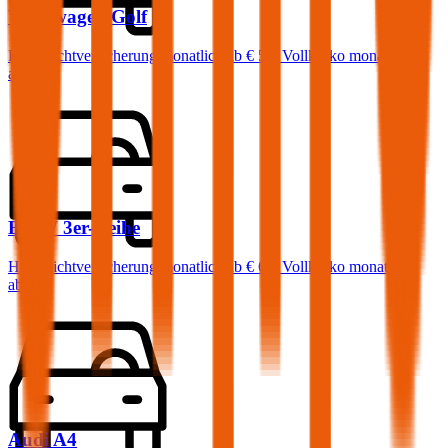
Volkswagen
Golf
Haftpflichtversicherung monatlich ab
€ 50
,
Vollkasko monatlich
ab …
BMW
3er-Reihe
Haftpflichtversicherung monatlich ab
€ 68
,
Vollkasko monatlich
ab …
Audi
A4