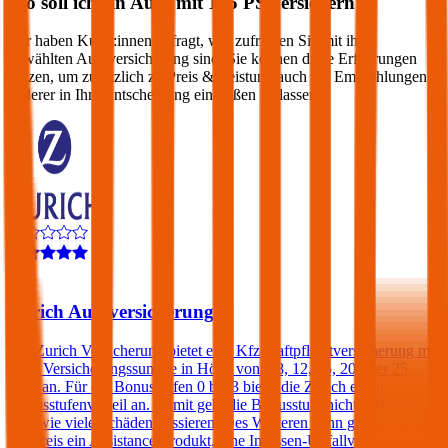
Wo soll ich ein Auto mit
105
PS versichern?
Wir haben Kund:innen befragt, wie zufrieden Sie mit ihrer
gewählten Autoversicherung sind. Sie können diese Erfahrungen
nutzen, um zusätzlich zu Preis & Leistung auch die Empfehlungen
anderer in Ihre Entscheidung einfließen zu lassen:
4,2
Zurich Autoversicherung
Die Zurich Versicherung bietet eine Kfz-Haftpflichtversicherung mit
einer Versicherungssumme in Höhe von € 8, 12, 15, 20 oder 25
Mio. an. Für die Bonusstufen 0 bis 3 bietet die Zurich einen
Bonusstufenvorteil an. Damit geht die Bonusstufe nicht verloren,
egal wie viele Schäden passieren. Des Weiteren kann gegen einen
Aufpreis ein Assistance-Produkt, eine Insassen-Unfallversicherung