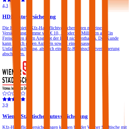
4,3
HDI Autoversicherung
Die HDI bietet Kfz-Haftpflichtversicherungen mit einer
Versicherungssumme von € 10, 15 oder 20 Millionen an. Ein
Freischaden ist im Angebot der HDI nicht enthalten. Der Kunde
kann jedoch gegen Aufpreis sowohl eine Insassen-
Unfallversicherung, als auch eine Kfz-Rechtsschutzversicherung
abschließen.
3,9
Wiener Städtische Autoversicherung
Kfz-Haftpflichtversicherungen können bei der Wiener Städtische mit