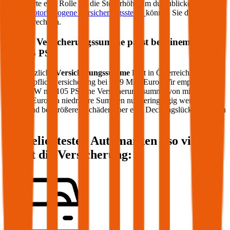
CO2-Werte eine Rolle für die Steuerhöhe. Im durchblicker Rechner
für die
motorbezogene Versicherungssteuer
können Sie die Steuer
genau berechnen.
Welche Versicherungssumme passt bei einem PKW
mit
105
PS?
Die gesetzliche
Versicherungssumme
liegt in Österreich bei der
Kfz-Haftpflichtversicherung bei 7,79 Mio. Euro. Wir empfehlen für
Ihren PKW mit
105
PS eine Versicherungssumme von mindestens
20 Mio. Euro, da niedrigere Summen nur geringfügig weniger
kosten und bei größeren Schäden aber eine Deckungslücke auftreten
könnte.
Die beliebtesten Automarken - so viel
kostet die Versicherung: