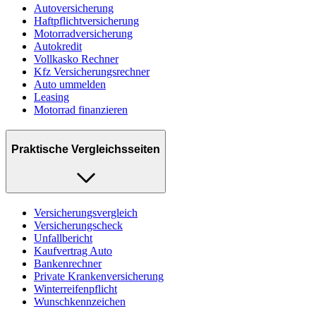
Autoversicherung
Haftpflichtversicherung
Motorradversicherung
Autokredit
Vollkasko Rechner
Kfz Versicherungsrechner
Auto ummelden
Leasing
Motorrad finanzieren
Praktische Vergleichsseiten
Versicherungsvergleich
Versicherungscheck
Unfallbericht
Kaufvertrag Auto
Bankenrechner
Private Krankenversicherung
Winterreifenpflicht
Wunschkennzeichen