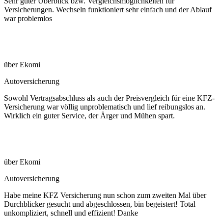
Sehr guter Überblick bzw. Vergleichsmöglichkeiten für
Versicherungen. Wechseln funktioniert sehr einfach und der Ablauf
war problemlos
über Ekomi
Autoversicherung
Sowohl Vertragsabschluss als auch der Preisvergleich für eine KFZ-
Versicherung war völlig unproblematisch und lief reibungslos an.
Wirklich ein guter Service, der Ärger und Mühen spart.
über Ekomi
Autoversicherung
Habe meine KFZ Versicherung nun schon zum zweiten Mal über
Durchblicker gesucht und abgeschlossen, bin begeistert! Total
unkompliziert, schnell und effizient! Danke