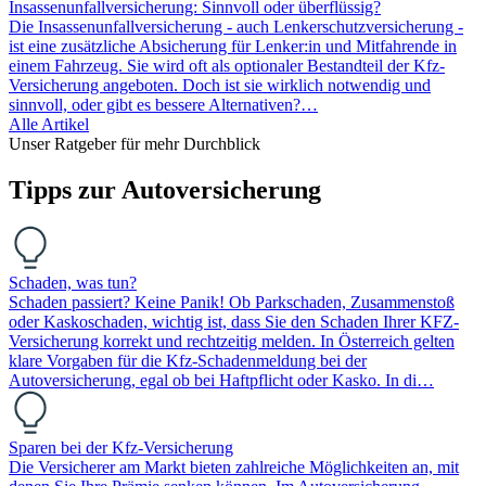
Insassenunfallversicherung: Sinnvoll oder überflüssig?
Die Insassenunfallversicherung - auch Lenkerschutzversicherung -
ist eine zusätzliche Absicherung für Lenker:in und Mitfahrende in
einem Fahrzeug. Sie wird oft als optionaler Bestandteil der Kfz-
Versicherung angeboten. Doch ist sie wirklich notwendig und
sinnvoll, oder gibt es bessere Alternativen?…
Alle Artikel
Unser Ratgeber für mehr Durchblick
Tipps zur Auto­versicherung
Schaden, was tun?
Schaden passiert? Keine Panik! Ob Parkschaden, Zusammenstoß
oder Kaskoschaden, wichtig ist, dass Sie den Schaden Ihrer KFZ-
Versicherung korrekt und rechtzeitig melden. In Österreich gelten
klare Vorgaben für die Kfz-Schadenmeldung bei der
Autoversicherung, egal ob bei Haftpflicht oder Kasko. In di…
Sparen bei der Kfz-Versicherung
Die Versicherer am Markt bieten zahlreiche Möglichkeiten an, mit