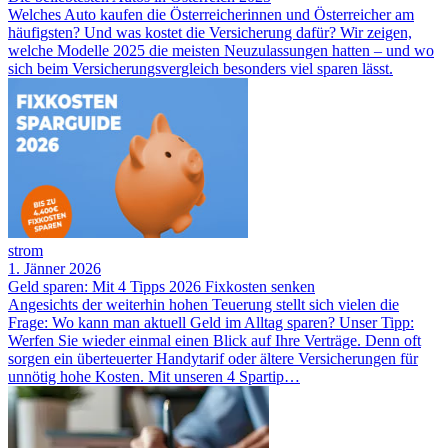
Welches Auto kaufen die Österreicherinnen und Österreicher am
häufigsten? Und was kostet die Versicherung dafür? Wir zeigen,
welche Modelle 2025 die meisten Neuzulassungen hatten – und wo
sich beim Versicherungsvergleich besonders viel sparen lässt.
strom
1. Jänner 2026
Geld sparen: Mit 4 Tipps 2026 Fixkosten senken
Angesichts der weiterhin hohen Teuerung stellt sich vielen die
Frage: Wo kann man aktuell Geld im Alltag sparen? Unser Tipp:
Werfen Sie wieder einmal einen Blick auf Ihre Verträge. Denn oft
sorgen ein überteuerter Handytarif oder ältere Versicherungen für
unnötig hohe Kosten. Mit unseren 4 Spartip…