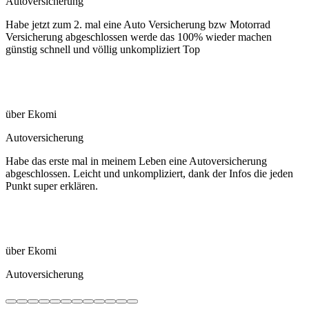
Autoversicherung
Habe jetzt zum 2. mal eine Auto Versicherung bzw Motorrad
Versicherung abgeschlossen werde das 100% wieder machen
günstig schnell und völlig unkompliziert Top
über Ekomi
Autoversicherung
Habe das erste mal in meinem Leben eine Autoversicherung
abgeschlossen. Leicht und unkompliziert, dank der Infos die jeden
Punkt super erklären.
über Ekomi
Autoversicherung