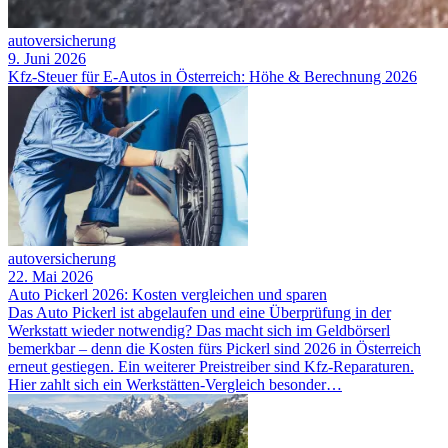
autoversicherung
9. Juni 2026
Kfz-Steuer für E-Autos in Österreich: Höhe & Berechnung 2026
autoversicherung
22. Mai 2026
Auto Pickerl 2026: Kosten vergleichen und sparen
Das Auto Pickerl ist abgelaufen und eine Überprüfung in der
Werkstatt wieder notwendig? Das macht sich im Geldbörserl
bemerkbar – denn die Kosten fürs Pickerl sind 2026 in Österreich
erneut gestiegen. Ein weiterer Preistreiber sind Kfz-Reparaturen.
Hier zahlt sich ein Werkstätten-Vergleich besonder…