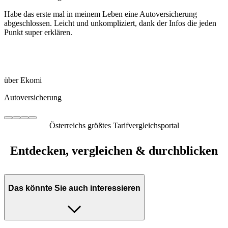
Habe das erste mal in meinem Leben eine Autoversicherung
abgeschlossen. Leicht und unkompliziert, dank der Infos die jeden
Punkt super erklären.
über Ekomi
Autoversicherung
Österreichs größtes Tarifvergleichsportal
Entdecken, vergleichen & durchblicken
Das könnte Sie auch interessieren