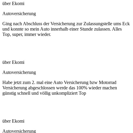
über Ekomi
Autoversicherung
Ging nach Abschluss der Versicherung zur Zulassungstelle ums Eck
und konnte so mein Auto innerhalb einer Stunde zulassen. Alles
Top, super, immer wieder.
über Ekomi
Autoversicherung
Habe jetzt zum 2. mal eine Auto Versicherung bzw Motorrad
Versicherung abgeschlossen werde das 100% wieder machen
günstig schnell und völlig unkompliziert Top
über Ekomi
Autoversicherung