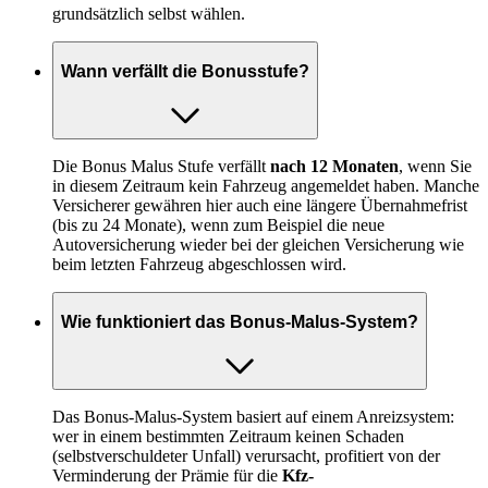
grundsätzlich selbst wählen.
Wann verfällt die Bonusstufe?
Die Bonus Malus Stufe verfällt
nach 12 Monaten
, wenn Sie
in diesem Zeitraum kein Fahrzeug angemeldet haben. Manche
Versicherer gewähren hier auch eine längere Übernahmefrist
(bis zu 24 Monate), wenn zum Beispiel die neue
Autoversicherung wieder bei der gleichen Versicherung wie
beim letzten Fahrzeug abgeschlossen wird.
Wie funktioniert das Bonus-Malus-System?
Das Bonus-Malus-System basiert auf einem Anreizsystem:
wer in einem bestimmten Zeitraum keinen Schaden
(selbstverschuldeter Unfall) verursacht, profitiert von der
Verminderung der Prämie für die
Kfz-