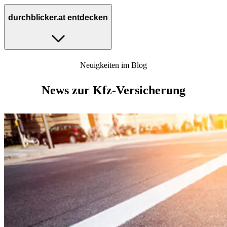
durchblicker.at entdecken
Neuigkeiten im Blog
News zur Kfz-Versicherung