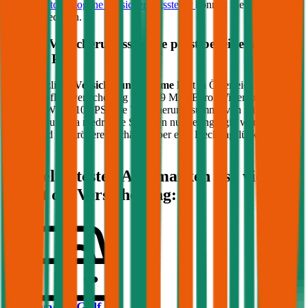
für die
motorbezogene Versicherungssteuer
können Sie die Steuer
genau berechnen.
Welche Versicherungssumme passt bei einem PKW
mit
109
PS?
Die gesetzliche
Versicherungssumme
liegt in Österreich bei der
Kfz-Haftpflichtversicherung bei 7,79 Mio. Euro. Wir empfehlen für
Ihren PKW mit
109
PS eine Versicherungssumme von mindestens
20 Mio. Euro, da niedrigere Summen nur geringfügig weniger
kosten und bei größeren Schäden aber eine Deckungslücke auftreten
könnte.
Die beliebtesten Automarken - so viel
kostet die Versicherung:
Volkswagen
Golf