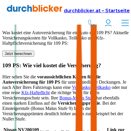
Versicherung
Autoversicherung
durchblicker.at – Startseite
Kfz Versicherung für
109
PS in Österreich
Was kostet eine Autoversicherung für ein Auto mit
109
PS? Aktuelle
Versicherungskosten für Vollkasko, Teilkasko und Kfz-
Haftpflichtversicherung für
109
PS:
Jetzt berechnen
109
PS: Wie viel kostet die Versicherung?
Hier sehen Sie die
voraussichtlichen Kosten für die
Autoversicherung für
109
PS
für unterschiedliche Deckungen. Je
nach Alter Ihres Fahrzeugs kann eine
Vollkasko
,
Teilkasko
oder nur
eine reine
Kfz-Haftpflicht
die richtige Wahl für Ihren
Versicherungsschutz sein. Ihre
Bonus-Malus Stufe
hat ebenfalls
einen starken Einfluss auf die
Versicherungsprämie
. Bei der
Einsteigerstufe (Bonus Malus Stufe 9) fallen die
Versicherungsprämien deutlich höher aus als zum Beispiel bei der
Nuller Stufe.
Nissan
NV200
109
Link zur