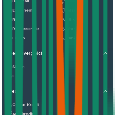
Haushalt
Hunde
Eigenheim
Katzen
Reise
E-Bike
Rechtsschutz
Fahrrad
Leben
Kranken
Energievergleiche
Strom
Gas
Kredit
Online-Kredit
Autokredit