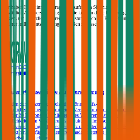
Wir haben Kund:innen befragt, wie zufrieden Sie mit ihrer
gewählten Autoversicherung sind. Sie können diese Erfahrungen
nutzen, um zusätzlich zu Preis & Leistung auch die Empfehlungen
anderer in Ihre Entscheidung einfließen zu lassen:
4,5
Grazer Wechselseitige Autoversicherung
Kunden der Grazer Wechselseitige können Kfz-
Haftpflichtversicherungen mit einer Versicherungssumme von € 10,
15 oder 20 Millionen abschließen. Des Weiteren besteht die
Möglichkeit, dem Versicherungsprodukt eine Insassen-
Unfallversicherung, Kfz-Rechtsschutz und/oder ein Assistance-
Produkt hinzuzufügen. Einen Freischaden bietet die Grazer
Wechselseitige nicht an.