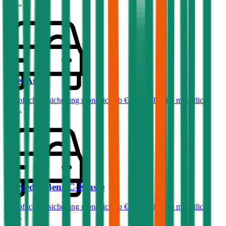
ab …
Opel
Astra
Haftpflichtversicherung monatlich ab
€ 36
,
Vollkasko monatlich
ab …
Mercedes-Benz
C-Klasse
Haftpflichtversicherung monatlich ab
€ 99
,
Vollkasko monatlich
ab …