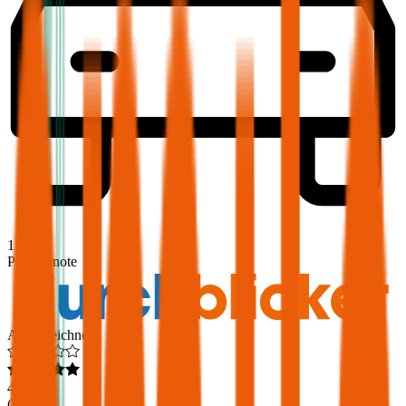
1,9
Produktnote
Ausgezeichnet
4,6
(
217
)