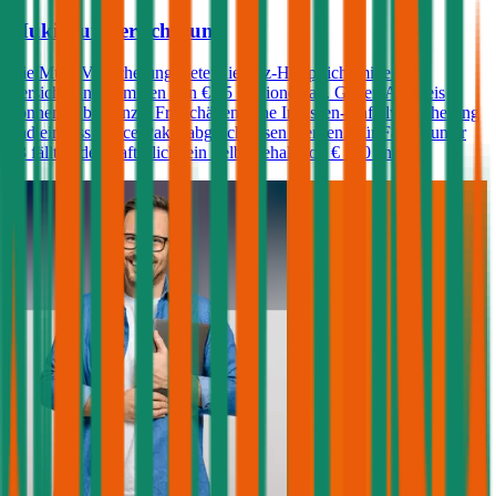
Muki Autoversicherung
Die Muki Versicherung bietet die Kfz-Haftpflicht mit einer
Versicherungssummen von € 35 Millionen an. Gegen Aufpreis
können unbegrenzte Freischäden, eine Insassen-Unfallversicherung
und ein Assistance-Paket abgeschlossen werden. Für Fahrer unter
23 fällt in der Haftpflicht ein Selbstbehalt von € 500 an.