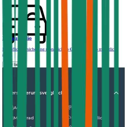
Renault
Clio
Haftpflichtversicherung monatlich ab
€ 30
,
Vollkasko monatlich
ab …
Mehr laden
Versicherungsvergleiche
Auto
Unfall
Motorrad
Privathaftpflicht