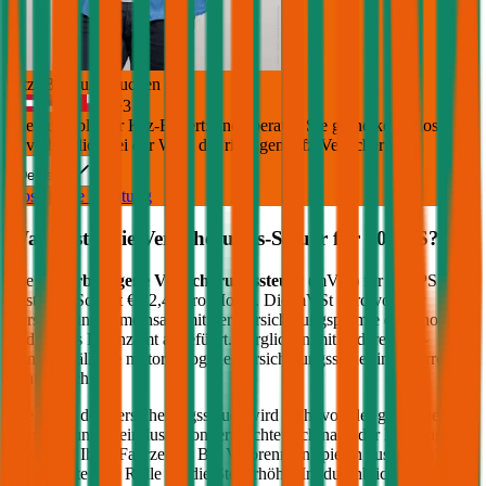
Jetzt Beratung buchen
+
3
Die durchblicker Kfz-Expert:innen beraten Sie gerne kostenlos &
unverbindlich bei der Wahl der richtigen Kfz-Versicherung.
Deutsch
Kostenlose Beratung
Was kostet die Versicherungs-Steuer für
109
PS?
Die
motorbezogene Versicherungssteuer
(mVSt) für
109
PS
kostet im Schnitt €
22,43
pro Monat. Die mVSt wird von der
Versicherung gemeinsam mit der Versicherungsprämie eingehoben
und an das Finanzamt abgeführt. Verglichen mit anderen EU-
Ländern fällt die motorbezogene Versicherungssteuer in Österreich
relativ hoch aus.
Die Höhe der Versicherungssteuer wird nicht von der gewählten
Versicherung beeinflusst, sondern richtet sich nach der Leistung (PS
bzw. kW) Ihres Fahrzeugs. Bei Verbrennern spielen zusätzlich die
CO2-Werte eine Rolle für die Steuerhöhe. Im durchblicker Rechner