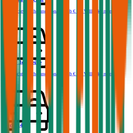
Haftpflichtversicherung monatlich ab
€ 50
,
Vollkasko monatlich
ab …
BMW
3er-Reihe
Haftpflichtversicherung monatlich ab
€ 68
,
Vollkasko monatlich
ab …
Audi
A4