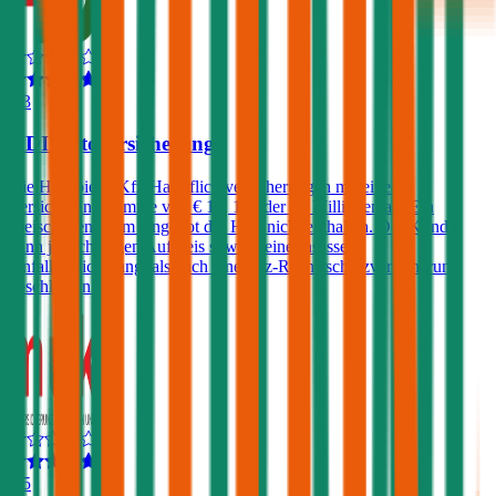
4,3
HDI Autoversicherung
Die HDI bietet Kfz-Haftpflichtversicherungen mit einer
Versicherungssumme von € 10, 15 oder 20 Millionen an. Ein
Freischaden ist im Angebot der HDI nicht enthalten. Der Kunde
kann jedoch gegen Aufpreis sowohl eine Insassen-
Unfallversicherung, als auch eine Kfz-Rechtsschutzversicherung
abschließen.
4,5