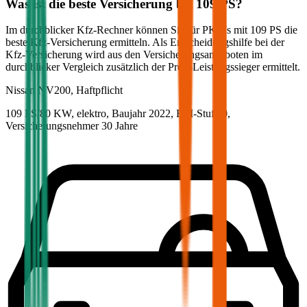
Was ist die beste Versicherung bei
109
PS?
Im durchblicker Kfz-Rechner können Sie für PKWs mit
109
PS die
beste Kfz-Versicherung ermitteln. Als Entscheidungshilfe bei der
Kfz-Versicherung wird aus den Versicherungsangeboten im
durchblicker Vergleich zusätzlich der Preis-Leistungssieger ermittelt.
Nissan
NV200, Haftpflicht
109 PS/80 KW, elektro, Baujahr 2022,
BM-Stufe
0
,
Versicherungsnehmer 30 Jahre