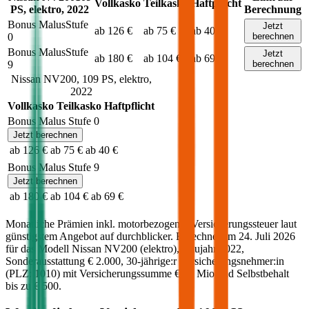
Vollkasko
Teilkasko
Haftpflicht
PS,
elektro
,
2022
Berechnung
Bonus Malus
Stufe
Jetzt
ab 126 €
ab 75 €
ab 40 €
0
berechnen
Bonus Malus
Stufe
Jetzt
ab 180 €
ab 104 €
ab 69 €
9
berechnen
Nissan
NV200
,
109
PS,
elektro
,
2022
Vollkasko
Teilkasko
Haftpflicht
Bonus Malus Stufe
0
Jetzt berechnen
ab 126 €
ab 75 €
ab 40 €
Bonus Malus Stufe
9
Jetzt berechnen
ab 180 €
ab 104 €
ab 69 €
Monatliche Prämien inkl. motorbezogener Versicherungssteuer laut
günstigstem Angebot auf durchblicker. Berechnet am
24. Juli 2026
für das Modell
Nissan
NV200
(
elektro
)
, Baujahr
2022
,
Sonderausstattung
€ 2.000
,
30-jährige:r
Versicherungsnehmer:in
(PLZ:
1010
) mit Versicherungssumme
€ 20 Mio
und Selbstbehalt
bis zu
€ 500
.