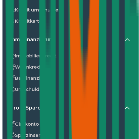
Kredit umschulden
Kreditkarte
Immofinanzierung
Immobilienkredit
Wohnkredit
Baufinanzierung
Umschuldung
Giro & Sparen
Girokonto
Sparzinsen