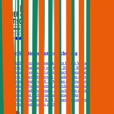
3,9
Wiener Städtische Autoversicherung
Kfz-Haftpflichtversicherungen können bei der Wiener Städtische mit
einer Versicherungssumme von € 10, 20 oder 30 Mio.
abgeschlossen werden. Bei einer Versicherungssumme von € 20
Mio. ist ein Pannenhilfe-Service inkludiert. Bei einer
Versicherungssumme von € 30 Mio. ist die 'Erweiterte Pannenhilfe'
eingeschlossen. Neben einem Kfz-Rechtsschutz kann ebenfalls eine
Kfz-Insassenunfallversicherung abgeschlossen werden. Kunden, die
einen Selbstbehalt (Schadenersatzbeitrag) in der
Haftpflichtversicherung in Kauf nehmen, bekommen einen
zusätzlichen Rabatt von bis zu 20%.