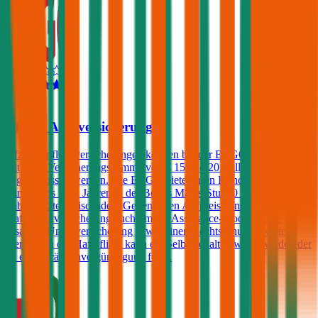
4,4
ERGO Autoversicherung
Kfz-Haftpflichtversicherungen können bei der ERGO Versicherung
mit einer Versicherungssumme von € 15 und 20 Millionen
abgeschlossen werden. Die ERGO bietet ihren Kunden, die sich seit
mindestens zwei Jahren in der Bonus Malus-Stufe 0 befinden,
unbegrenzte Freischäden. Gegen einen Aufpreis kann die Kfz-
Haftpflichtversicherung auch um ein Assistance-Produkt, eine
Insassen-Unfallversicherung sowie einen Rechtsschutz erweitert
werden. In der Haftpflicht kann ein Selbstbehalt gewählt werden der
zu einer Prämienvergünstigung führt.