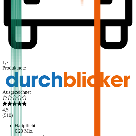
1,7
Produktnote
Ausgezeichnet
4,5
(
510
)
Haftpflicht
€ 20 Mio.