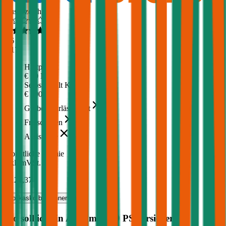
Ausgezeichnet
4,6
(
217
)
Haftpflicht
€ 20 Mio.
Selbstbehalt Kasko
€ 390
Grobe Fahrlässigkeit
Freischaden
Assistance
Monatliche Prämie
inkl. mVSt.
€ 126,37
Vollkasko
berechnen
Wo soll ich ein Auto mit
109
PS versichern?