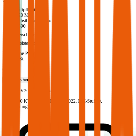
Haftpflicht
€ 20 Mio.
Selbstbehalt Kasko
€ 390
Freischaden
Assistance
Monatliche Prämie
inkl. mVSt.
€ 74,95
Teilkasko
berechnen
Nissan
NV200, Vollkasko
109 PS/80 KW, elektro, Baujahr 2022,
BM-Stufe
0
,
Versicherungsnehmer 30 Jahre