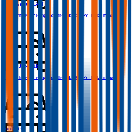
Volkswagen
Golf
Haftpflichtversicherung monatlich ab
€ 50
,
Vollkasko monatlich
ab …
BMW
3er-Reihe
Haftpflichtversicherung monatlich ab
€ 68
,
Vollkasko monatlich
ab …
Audi
A4