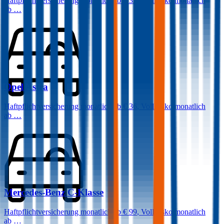
Haftpflichtversicherung monatlich ab
€ 32
,
Vollkasko monatlich
ab …
Opel
Astra
Haftpflichtversicherung monatlich ab
€ 36
,
Vollkasko monatlich
ab …
Mercedes-Benz
C-Klasse
Haftpflichtversicherung monatlich ab
€ 99
,
Vollkasko monatlich
ab …