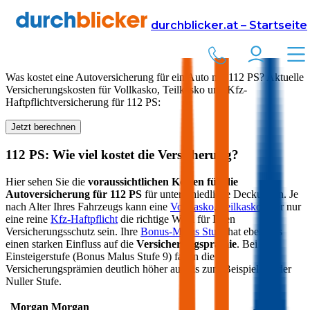
Versicherung
Autoversicherung
durchblicker.at – Startseite
Kfz Versicherung für
112
PS in Österreich
Was kostet eine Autoversicherung für ein Auto mit
112
PS? Aktuelle
Versicherungskosten für Vollkasko, Teilkasko und Kfz-
Haftpflichtversicherung für
112
PS:
Jetzt berechnen
112
PS: Wie viel kostet die Versicherung?
Hier sehen Sie die
voraussichtlichen Kosten für die
Autoversicherung für
112
PS
für unterschiedliche Deckungen. Je
nach Alter Ihres Fahrzeugs kann eine
Vollkasko
,
Teilkasko
oder nur
eine reine
Kfz-Haftpflicht
die richtige Wahl für Ihren
Versicherungsschutz sein. Ihre
Bonus-Malus Stufe
hat ebenfalls
einen starken Einfluss auf die
Versicherungsprämie
. Bei der
Einsteigerstufe (Bonus Malus Stufe 9) fallen die
Versicherungsprämien deutlich höher aus als zum Beispiel bei der
Nuller Stufe.
Morgan
Morgan