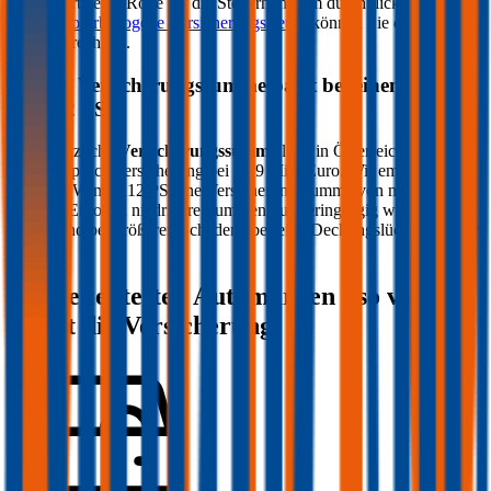
CO2-Werte eine Rolle für die Steuerhöhe. Im durchblicker Rechner
für die
motorbezogene Versicherungssteuer
können Sie die Steuer
genau berechnen.
Welche Versicherungssumme passt bei einem PKW
mit
112
PS?
Die gesetzliche
Versicherungssumme
liegt in Österreich bei der
Kfz-Haftpflichtversicherung bei 7,79 Mio. Euro. Wir empfehlen für
Ihren PKW mit
112
PS eine Versicherungssumme von mindestens
20 Mio. Euro, da niedrigere Summen nur geringfügig weniger
kosten und bei größeren Schäden aber eine Deckungslücke auftreten
könnte.
Die beliebtesten Automarken - so viel
kostet die Versicherung: