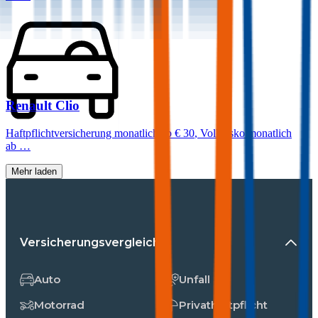
Renault
Clio
Haftpflichtversicherung monatlich ab
€ 30
,
Vollkasko monatlich
ab …
Mehr laden
Versicherungsvergleiche
Auto
Unfall
Motorrad
Privathaftpflicht