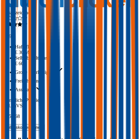
Ausgezeichnet
4,3
(
309
)
Haftpflicht
€ 30 Mio.
Selbstbehalt Kasko
€ 600
Grobe Fahrlässigkeit
Freischaden
Assistance
Monatliche Prämie
inkl. mVSt.
€ 154,68
Vollkasko
berechnen