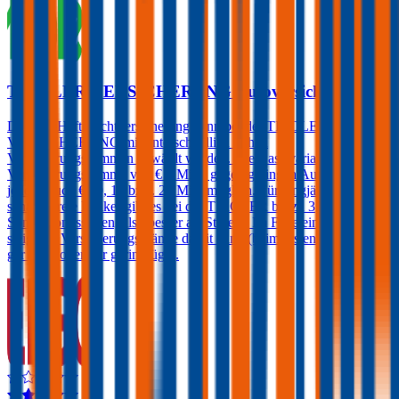
TIROLER VERSICHERUNG Autoversicherung
Die Kfz-Haftpflichtversicherung kann bei der TIROLER
VERSICHERUNG mit unterschiedlich hohen
Versicherungssummen gewählt werden. Die Basisvariante hat eine
Versicherungssumme von € 8 Mio., gegen geringen Aufpreis sind
jedoch auch € 10, 15 bzw. 20 Mio. möglich. Für langjährig
schadenfreie Lenker gibt es bei der TIROLER bis zu 3
Sonderbonusstufen, also besser als Stufe 0. Im Falle eines Schadens
steigt die Versicherungsprämie damit dann (beim ersten Schaden)
gar nicht oder nur geringfügig.