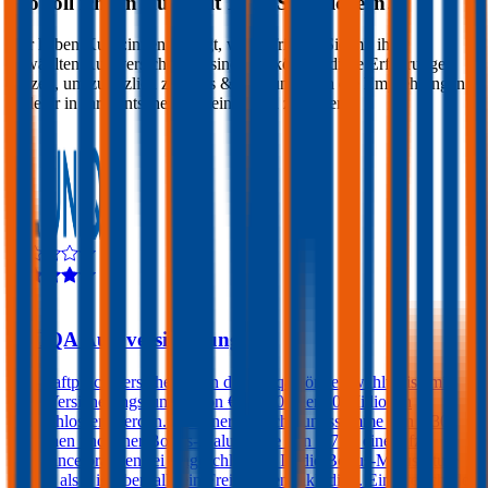
Wo soll ich ein Auto mit
112
PS versichern?
Wir haben Kund:innen befragt, wie zufrieden Sie mit ihrer
gewählten Autoversicherung sind. Sie können diese Erfahrungen
nutzen, um zusätzlich zu Preis & Leistung auch die Empfehlungen
anderer in Ihre Entscheidung einfließen zu lassen:
4,3
UNIQA Autoversicherung
Kfz-Haftpflichtversicherungen der Uniqa können wahlweise mit
einer Versicherungssumme von € 10, 20 oder 30 Millionen
abgeschlossen werden. Bei einer Versicherungssumme von € 30
Millionen und einer Bonus-Malus Stufe von 0-7 ist eine Kfz-
Assistance prämienfrei eingeschlossen. Ist die Bonus-Malus Stufe
kleiner als 4 ist ebenfalls ein Freischaden inkludiert. Ein Freischaden