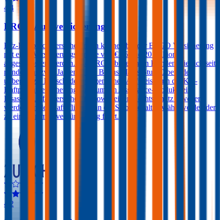
4,4
ERGO Autoversicherung
Kfz-Haftpflichtversicherungen können bei der ERGO Versicherung
mit einer Versicherungssumme von € 15 und 20 Millionen
abgeschlossen werden. Die ERGO bietet ihren Kunden, die sich seit
mindestens zwei Jahren in der Bonus Malus-Stufe 0 befinden,
unbegrenzte Freischäden. Gegen einen Aufpreis kann die Kfz-
Haftpflichtversicherung auch um ein Assistance-Produkt, eine
Insassen-Unfallversicherung sowie einen Rechtsschutz erweitert
werden. In der Haftpflicht kann ein Selbstbehalt gewählt werden der
zu einer Prämienvergünstigung führt.
4,2