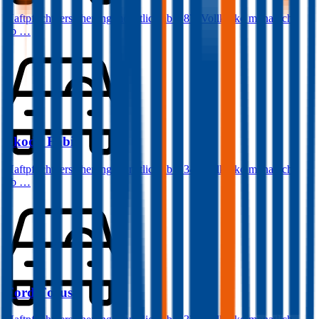
Haftpflichtversicherung monatlich ab
€ 87
,
Vollkasko monatlich
ab …
Skoda
Fabia
Haftpflichtversicherung monatlich ab
€ 34
,
Vollkasko monatlich
ab …
Ford
Focus