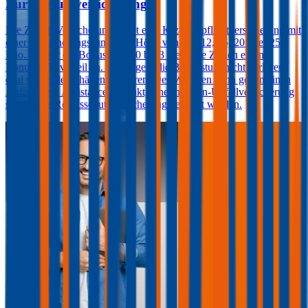
Zurich Autoversicherung
Die Zurich Versicherung bietet eine Kfz-Haftpflichtversicherung mit
einer Versicherungssumme in Höhe von € 8, 12, 15, 20 oder 25
Mio. an. Für die Bonusstufen 0 bis 3 bietet die Zurich einen
Bonusstufenvorteil an. Damit geht die Bonusstufe nicht verloren,
egal wie viele Schäden passieren. Des Weiteren kann gegen einen
Aufpreis ein Assistance-Produkt, eine Insassen-Unfallversicherung
sowie eine Rechtsschutzversicherung gewählt werden.