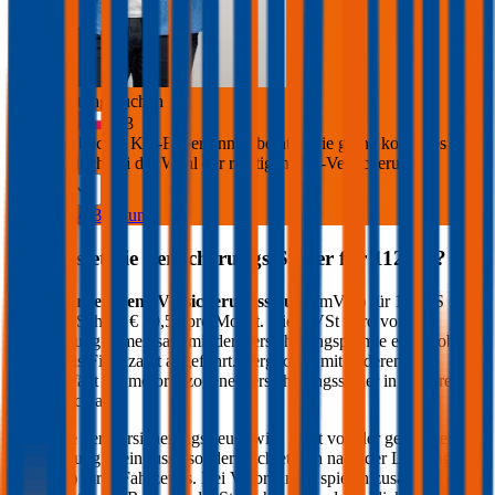
Jetzt Beratung buchen
+
3
Die durchblicker Kfz-Expert:innen beraten Sie gerne kostenlos &
unverbindlich bei der Wahl der richtigen Kfz-Versicherung.
Deutsch
Kostenlose Beratung
Was kostet die Versicherungs-Steuer für
112
PS?
Die
motorbezogene Versicherungssteuer
(mVSt) für
112
PS
kostet im Schnitt €
39,56
pro Monat. Die mVSt wird von der
Versicherung gemeinsam mit der Versicherungsprämie eingehoben
und an das Finanzamt abgeführt. Verglichen mit anderen EU-
Ländern fällt die motorbezogene Versicherungssteuer in Österreich
relativ hoch aus.
Die Höhe der Versicherungssteuer wird nicht von der gewählten
Versicherung beeinflusst, sondern richtet sich nach der Leistung (PS
bzw. kW) Ihres Fahrzeugs. Bei Verbrennern spielen zusätzlich die