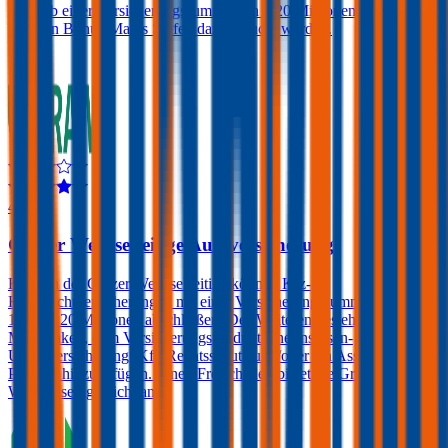
kann ab einer Versicherungssumme von € 20 Millionen auch bei
höheren Bonus-Malus Stufen dazugebucht werden.
4,5
Grazer Wechselseitige Autoversicherung
Kunden der Grazer Wechselseitige können Kfz-
Haftpflichtversicherungen mit einer Versicherungssumme von € 10,
15 oder 20 Millionen abschließen. Des Weiteren besteht die
Möglichkeit, dem Versicherungsprodukt eine Insassen-
Unfallversicherung, Kfz-Rechtsschutz und/oder ein Assistance-
Produkt hinzuzufügen. Einen Freischaden bietet die Grazer
Wechselseitige nicht an.