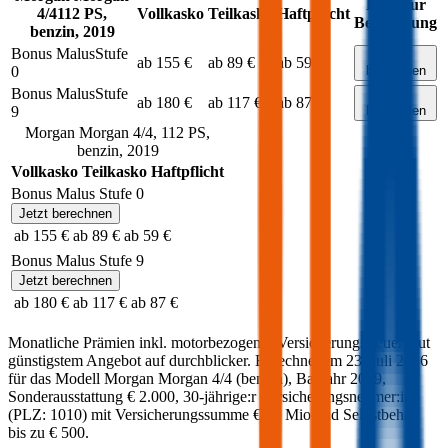
Link zur
4/4
112
PS,
Vollkasko
Teilkasko
Haftpflicht
Berechnung
benzin
,
2019
Bonus Malus
Stufe
Jetzt
ab 155 €
ab 89 €
ab 59 €
0
berechnen
Bonus Malus
Stufe
Jetzt
ab 180 €
ab 117 €
ab 87 €
9
berechnen
Morgan
Morgan 4/4
,
112
PS,
benzin
,
2019
Vollkasko
Teilkasko
Haftpflicht
Bonus Malus Stufe
0
Jetzt berechnen
ab 155 €
ab 89 €
ab 59 €
Bonus Malus Stufe
9
Jetzt berechnen
ab 180 €
ab 117 €
ab 87 €
Monatliche Prämien inkl. motorbezogener Versicherungssteuer laut
günstigstem Angebot auf durchblicker. Berechnet am
23. Juli 2026
für das Modell
Morgan
Morgan 4/4
(
benzin
)
, Baujahr
2019
,
Sonderausstattung
€ 2.000
,
30-jährige:r
Versicherungsnehmer:in
(PLZ:
1010
) mit Versicherungssumme
€ 20 Mio
und Selbstbehalt
bis zu
€ 500
.