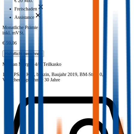
€ 20 Mio.
Freischaden
Assistance
Monatliche Prämie
inkl. mVSt.
€ 59,06
Haftpflicht
berechnen
Morgan
Morgan 4/4, Teilkasko
111.4 PS/82 KW, benzin, Baujahr 2019,
BM-Stufe
0
,
Versicherungsnehmer 30 Jahre