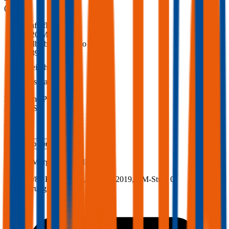
(
217
)
Haftpflicht
€ 20 Mio.
Selbstbehalt Kasko
€ 390
Freischaden
Assistance
Monatliche Prämie
inkl. mVSt.
€ 89,35
Teilkasko
berechnen
Morgan
Morgan 4/4, Vollkasko
111.4 PS/82 KW, benzin, Baujahr 2019,
BM-Stufe
0
,
Versicherungsnehmer 30 Jahre