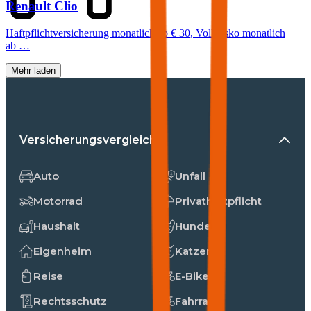
Renault
Clio
Haftpflichtversicherung monatlich ab
€ 30
,
Vollkasko monatlich
ab …
Mehr laden
Versicherungsvergleiche
Auto
Unfall
Motorrad
Privathaftpflicht
Haushalt
Hunde
Eigenheim
Katzen
Reise
E-Bike
Rechtsschutz
Fahrrad