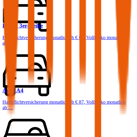
BMW
3er-Reihe
Haftpflichtversicherung monatlich ab
€ 68
,
Vollkasko monatlich
ab …
Audi
A4
Haftpflichtversicherung monatlich ab
€ 87
,
Vollkasko monatlich
ab …