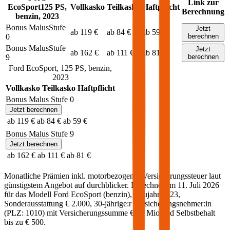
Link zur
EcoSport
125
PS,
Vollkasko
Teilkasko
Haftpflicht
Berechnung
benzin
,
2023
Bonus Malus
Stufe
Jetzt
ab 119 €
ab 84 €
ab 59 €
0
berechnen
Bonus Malus
Stufe
Jetzt
ab 162 €
ab 111 €
ab 81 €
9
berechnen
Ford
EcoSport
,
125
PS,
benzin
,
2023
Vollkasko
Teilkasko
Haftpflicht
Bonus Malus Stufe
0
Jetzt berechnen
ab 119 €
ab 84 €
ab 59 €
Bonus Malus Stufe
9
Jetzt berechnen
ab 162 €
ab 111 €
ab 81 €
Monatliche Prämien inkl. motorbezogener Versicherungssteuer laut
günstigstem Angebot auf durchblicker. Berechnet am
11. Juli 2026
für das Modell
Ford
EcoSport
(
benzin
)
, Baujahr
2023
,
Sonderausstattung
€ 2.000
,
30-jährige:r
Versicherungsnehmer:in
(PLZ:
1010
) mit Versicherungssumme
€ 20 Mio
und Selbstbehalt
bis zu
€ 500
.