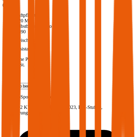
(
216
)
Haftpflicht
€ 20 Mio.
Selbstbehalt Kasko
€ 390
Freischaden
Assistance
Monatliche Prämie
inkl. mVSt.
€ 84,24
Teilkasko
berechnen
Ford
EcoSport, Vollkasko
125 PS/92 KW, benzin, Baujahr 2023,
BM-Stufe
0
,
Versicherungsnehmer 30 Jahre