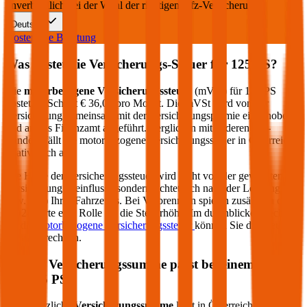
unverbindlich bei der Wahl der richtigen Kfz-Versicherung.
Deutsch
Kostenlose Beratung
Was kostet die Versicherungs-Steuer für
125
PS?
Die
motorbezogene Versicherungssteuer
(mVSt) für
125
PS
kostet im Schnitt €
36,00
pro Monat. Die mVSt wird von der
Versicherung gemeinsam mit der Versicherungsprämie eingehoben
und an das Finanzamt abgeführt. Verglichen mit anderen EU-
Ländern fällt die motorbezogene Versicherungssteuer in Österreich
relativ hoch aus.
Die Höhe der Versicherungssteuer wird nicht von der gewählten
Versicherung beeinflusst, sondern richtet sich nach der Leistung (PS
bzw. kW) Ihres Fahrzeugs. Bei Verbrennern spielen zusätzlich die
CO2-Werte eine Rolle für die Steuerhöhe. Im durchblicker Rechner
für die
motorbezogene Versicherungssteuer
können Sie die Steuer
genau berechnen.
Welche Versicherungssumme passt bei einem PKW
mit
125
PS?
Die gesetzliche
Versicherungssumme
liegt in Österreich bei der