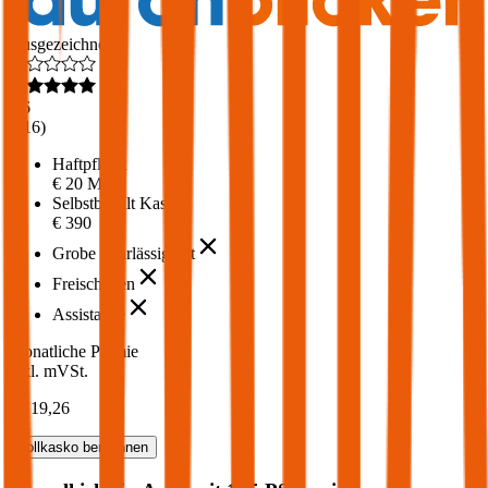
Ausgezeichnet
4,6
(
216
)
Haftpflicht
€ 20 Mio.
Selbstbehalt Kasko
€ 390
Grobe Fahrlässigkeit
Freischaden
Assistance
Monatliche Prämie
inkl. mVSt.
€ 119,26
Vollkasko
berechnen