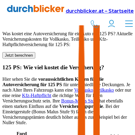
Versicherung
Autoversicherung
durchblicker.at – Startseite
Kfz Versicherung für
125
PS in Österreich
Was kostet eine Autoversicherung für ein Auto mit
125
PS? Aktuelle
Versicherungskosten für Vollkasko, Teilkasko und Kfz-
Haftpflichtversicherung für
125
PS:
Jetzt berechnen
125
PS: Wie viel kostet die Versicherung?
Hier sehen Sie die
voraussichtlichen Kosten für die
Autoversicherung für
125
PS
für unterschiedliche Deckungen. Je
nach Alter Ihres Fahrzeugs kann eine
Vollkasko
,
Teilkasko
oder nur
eine reine
Kfz-Haftpflicht
die richtige Wahl für Ihren
Versicherungsschutz sein. Ihre
Bonus-Malus Stufe
hat ebenfalls
einen starken Einfluss auf die
Versicherungsprämie
. Bei der
Einsteigerstufe (Bonus Malus Stufe 9) fallen die
Versicherungsprämien deutlich höher aus als zum Beispiel bei der
Nuller Stufe.
Ford