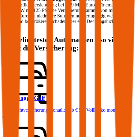
Kfz-Haftpflichtversicherung bei 7,79 Mio. Euro. Wir empfehlen für
Ihren PKW mit
125
PS eine Versicherungssumme von mindestens
20 Mio. Euro, da niedrigere Summen nur geringfügig weniger
kosten und bei größeren Schäden aber eine Deckungslücke auftreten
könnte.
Die beliebtesten Automarken - so viel
kostet die Versicherung:
Volkswagen
Golf
Haftpflichtversicherung monatlich ab
€ 50
,
Vollkasko monatlich
ab …