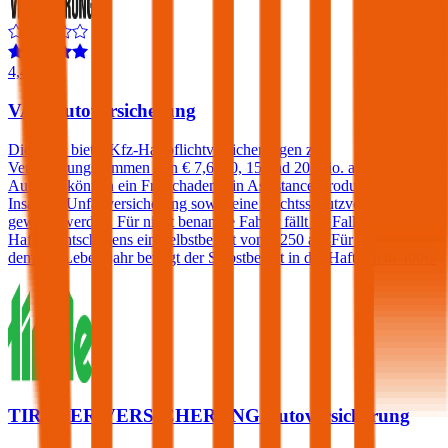
4,4
VAV Autoversicherung
Die VAV bietet Kfz-Haftpflichtversicherungen zu
Versicherungssummen von € 7,6, 10, 15 und 20 Mio. an. Gegen
Aufpreis können ein Freischaden, ein Assistance-Produkt, eine
Insassen-Unfallversicherung sowie eine Rechtsschutzversicherung
gewählt werden. Für nicht benannte Fahrer fällt im Falle eines
Haftpflichtschadens ein Selbstbehalt von € 250 an. Für Fahrer unter
dem 23. Lebensjahr beträgt der Selbstbehalt in der Haftpflicht 400€.
TIROLER VERSICHERUNG Autoversicherung