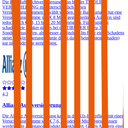
Die Kfz-Haftpflichtversicherung kann bei der TIROLER
VERSICHERUNG mit unterschiedlich hohen
Versicherungssummen gewählt werden. Die Basisvariante hat eine
Versicherungssumme von € 8 Mio., gegen geringen Aufpreis sind
jedoch auch € 10, 15 bzw. 20 Mio. möglich. Für langjährig
schadenfreie Lenker gibt es bei der TIROLER bis zu 3
Sonderbonusstufen, also besser als Stufe 0. Im Falle eines Schadens
steigt die Versicherungsprämie damit dann (beim ersten Schaden)
gar nicht oder nur geringfügig.
4,3
Allianz Autoversicherung
Die Allianz Autoversicherung kann in der Kfz-Haftpflicht mit einer
Versicherungssumme von € 7,6, 15 oder 30 Mio. abgeschlossen
werden. Ein Assistance-Produkt ist inkludiert. Gegen Aufpreis eine