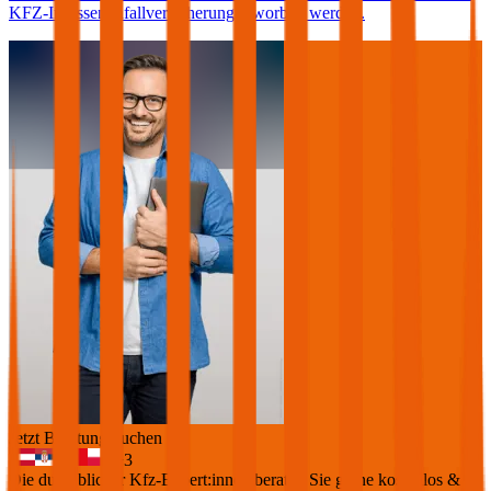
KFZ-Insassenunfallversicherung erworben werden.
Jetzt Beratung buchen
+
3
Die durchblicker Kfz-Expert:innen beraten Sie gerne kostenlos &