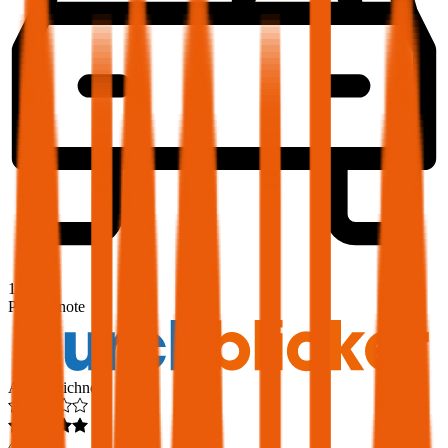
1,9
Produktnote
Ausgezeichnet
4,6