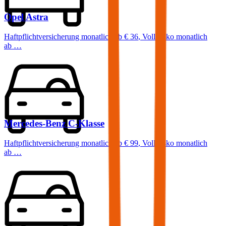
Opel
Astra
Haftpflichtversicherung monatlich ab
€ 36
,
Vollkasko monatlich
ab …
Mercedes-Benz
C-Klasse
Haftpflichtversicherung monatlich ab
€ 99
,
Vollkasko monatlich
ab …