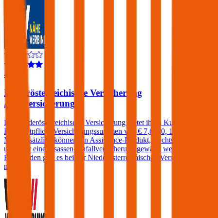
4,1
Niederösterreichische Versicherung
Autoversicherung
Die Niederösterreichische Versicherung bietet ihren Kunden in der
Kfz-Haftpflicht Versicherungssummen von € 7,6, 10, 15 und 20
Mio. Zusätzlich können ein Assistance-Produkt, Rechtsschutz
und/oder eine Insassen-Unfallversicherung gewählt werden. Einen
Freischaden gibt es bei der Niederösterreichischen Versicherung
nicht.