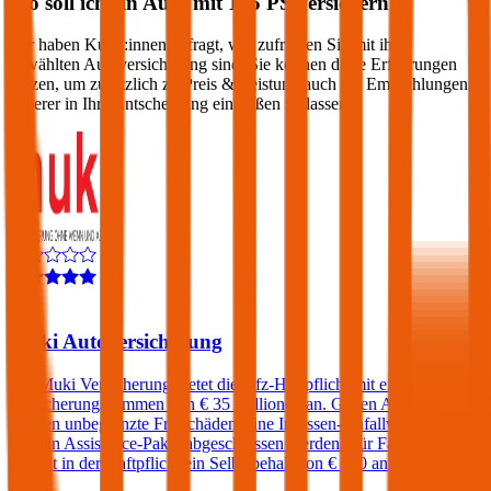
Wo soll ich ein Auto mit
125
PS versichern?
Wir haben Kund:innen befragt, wie zufrieden Sie mit ihrer
gewählten Autoversicherung sind. Sie können diese Erfahrungen
nutzen, um zusätzlich zu Preis & Leistung auch die Empfehlungen
anderer in Ihre Entscheidung einfließen zu lassen:
4,5
Muki Autoversicherung
Die Muki Versicherung bietet die Kfz-Haftpflicht mit einer
Versicherungssummen von € 35 Millionen an. Gegen Aufpreis
können unbegrenzte Freischäden, eine Insassen-Unfallversicherung
und ein Assistance-Paket abgeschlossen werden. Für Fahrer unter
23 fällt in der Haftpflicht ein Selbstbehalt von € 500 an.