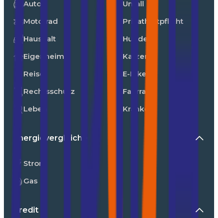
Auto
Unfall
Motorrad
Privathaftpflicht
Haushalt
Hunde
Eigenheim
Katzen
Reise
E-Bike
Rechtsschutz
Fahrrad
Leben
Kranken
Energievergleiche
Strom
Gas
Kredit