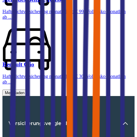
Haftpflichtversicherung monatlich ab
€ 99
,
Vollkasko monatlich
ab …
Renault
Clio
Haftpflichtversicherung monatlich ab
€ 30
,
Vollkasko monatlich
ab …
Mehr laden
Versicherungsvergleiche