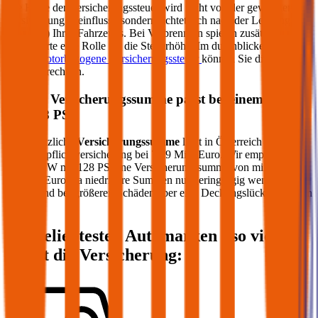
Die Höhe der Versicherungssteuer wird nicht von der gewählten
Versicherung beeinflusst, sondern richtet sich nach der Leistung (PS
bzw. kW) Ihres Fahrzeugs. Bei Verbrennern spielen zusätzlich die
CO2-Werte eine Rolle für die Steuerhöhe. Im durchblicker Rechner
für die
motorbezogene Versicherungssteuer
können Sie die Steuer
genau berechnen.
Welche Versicherungssumme passt bei einem PKW
mit
128
PS?
Die gesetzliche
Versicherungssumme
liegt in Österreich bei der
Kfz-Haftpflichtversicherung bei 7,79 Mio. Euro. Wir empfehlen für
Ihren PKW mit
128
PS eine Versicherungssumme von mindestens
20 Mio. Euro, da niedrigere Summen nur geringfügig weniger
kosten und bei größeren Schäden aber eine Deckungslücke auftreten
könnte.
Die beliebtesten Automarken - so viel
kostet die Versicherung: