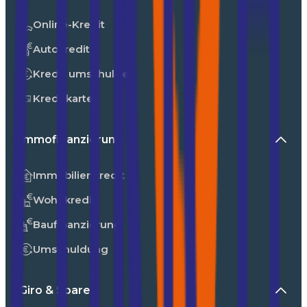
Online-Kredit
Autokredit
Kredit umschulden
Kreditkarte
Immofinanzierung
Immobilienkredit
Wohnkredit
Baufinanzierung
Umschuldung
Giro & Sparen