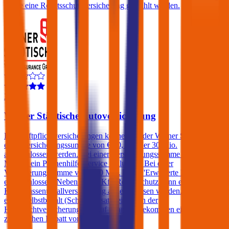
sowie eine Rechtsschutzversicherung gewählt werden.
3,9
Wiener Städtische Autoversicherung
Kfz-Haftpflichtversicherungen können bei der Wiener Städtische mit
einer Versicherungssumme von € 10, 20 oder 30 Mio.
abgeschlossen werden. Bei einer Versicherungssumme von € 20
Mio. ist ein Pannenhilfe-Service inkludiert. Bei einer
Versicherungssumme von € 30 Mio. ist die 'Erweiterte Pannenhilfe'
eingeschlossen. Neben einem Kfz-Rechtsschutz kann ebenfalls eine
Kfz-Insassenunfallversicherung abgeschlossen werden. Kunden, die
einen Selbstbehalt (Schadenersatzbeitrag) in der
Haftpflichtversicherung in Kauf nehmen, bekommen einen
zusätzlichen Rabatt von bis zu 20%.