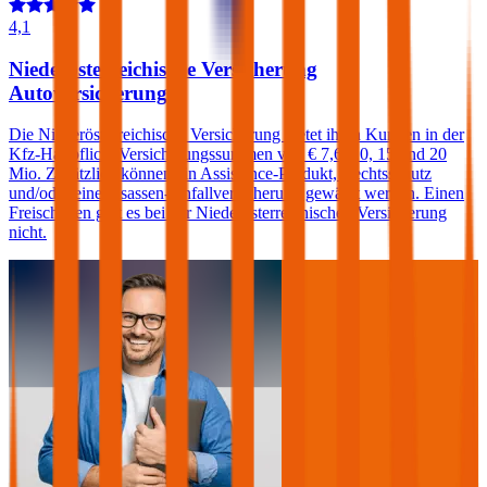
4,1
Niederösterreichische Versicherung
Autoversicherung
Die Niederösterreichische Versicherung bietet ihren Kunden in der
Kfz-Haftpflicht Versicherungssummen von € 7,6, 10, 15 und 20
Mio. Zusätzlich können ein Assistance-Produkt, Rechtsschutz
und/oder eine Insassen-Unfallversicherung gewählt werden. Einen
Freischaden gibt es bei der Niederösterreichischen Versicherung
nicht.