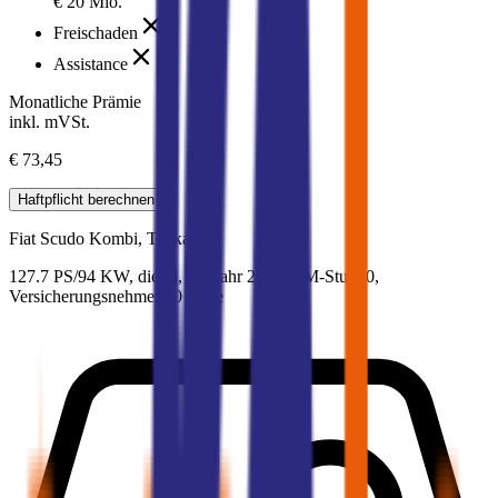
€ 20 Mio.
Freischaden
Assistance
Monatliche Prämie
inkl. mVSt.
€ 73,45
Haftpflicht
berechnen
Fiat
Scudo Kombi, Teilkasko
127.7 PS/94 KW, diesel, Baujahr 2016,
BM-Stufe
0
,
Versicherungsnehmer 30 Jahre