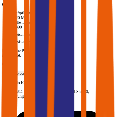
(
216
)
Haftpflicht
€ 20 Mio.
Selbstbehalt Kasko
€ 390
Freischaden
Assistance
Monatliche Prämie
inkl. mVSt.
€ 98,85
Teilkasko
berechnen
Fiat
Scudo Kombi, Vollkasko
127.7 PS/94 KW, diesel, Baujahr 2016,
BM-Stufe
0
,
Versicherungsnehmer 30 Jahre