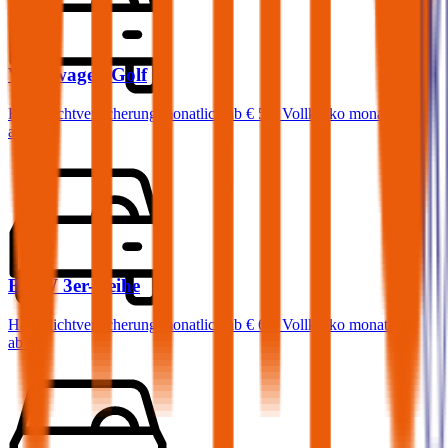
Volkswagen
Golf
Haftpflichtversicherung monatlich ab
€ 50
,
Vollkasko monatlich
ab …
BMW
3er-Reihe
Haftpflichtversicherung monatlich ab
€ 68
,
Vollkasko monatlich
ab …