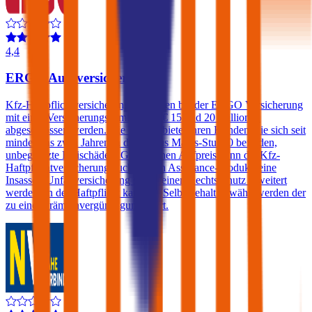
4,4
ERGO Autoversicherung
Kfz-Haftpflichtversicherungen können bei der ERGO Versicherung
mit einer Versicherungssumme von € 15 und 20 Millionen
abgeschlossen werden. Die ERGO bietet ihren Kunden, die sich seit
mindestens zwei Jahren in der Bonus Malus-Stufe 0 befinden,
unbegrenzte Freischäden. Gegen einen Aufpreis kann die Kfz-
Haftpflichtversicherung auch um ein Assistance-Produkt, eine
Insassen-Unfallversicherung sowie einen Rechtsschutz erweitert
werden. In der Haftpflicht kann ein Selbstbehalt gewählt werden der
zu einer Prämienvergünstigung führt.