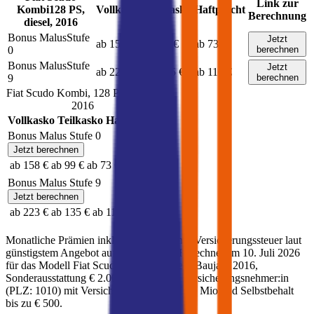
Link zur
Kombi
128
PS,
Vollkasko
Teilkasko
Haftpflicht
Berechnung
diesel
,
2016
Bonus Malus
Stufe
Jetzt
ab 158 €
ab 99 €
ab 73 €
0
berechnen
Bonus Malus
Stufe
Jetzt
ab 223 €
ab 135 €
ab 110 €
9
berechnen
Fiat
Scudo Kombi
,
128
PS,
diesel
,
2016
Vollkasko
Teilkasko
Haftpflicht
Bonus Malus Stufe
0
Jetzt berechnen
ab 158 €
ab 99 €
ab 73 €
Bonus Malus Stufe
9
Jetzt berechnen
ab 223 €
ab 135 €
ab 110 €
Monatliche Prämien inkl. motorbezogener Versicherungssteuer laut
günstigstem Angebot auf durchblicker. Berechnet am
10. Juli 2026
für das Modell
Fiat
Scudo Kombi
(
diesel
)
, Baujahr
2016
,
Sonderausstattung
€ 2.000
,
30-jährige:r
Versicherungsnehmer:in
(PLZ:
1010
) mit Versicherungssumme
€ 20 Mio
und Selbstbehalt
bis zu
€ 500
.