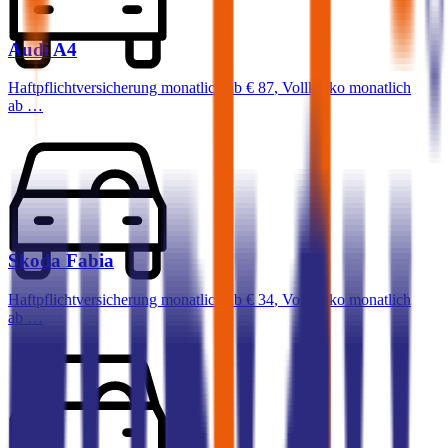
Audi
A4
Haftpflichtversicherung monatlich ab
€ 87
,
Vollkasko monatlich
ab …
Skoda
Fabia
Haftpflichtversicherung monatlich ab
€ 34
,
Vollkasko monatlich
ab …