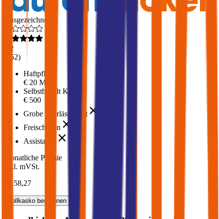
Ausgezeichnet
4,2
(
452
)
Haftpflicht
€ 20 Mio.
Selbstbehalt Kasko
€ 500
Grobe Fahrlässigkeit
Freischaden
Assistance
Monatliche Prämie
inkl. mVSt.
€ 158,27
Vollkasko
berechnen