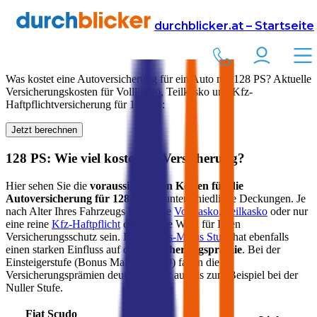
Versicherung
Autoversicherung
durchblicker.at – Startseite
Kfz Versicherung für
128
PS in Österreich
Was kostet eine Autoversicherung für ein Auto mit
128
PS? Aktuelle
Versicherungskosten für Vollkasko, Teilkasko und Kfz-
Haftpflichtversicherung für
128
PS:
Jetzt berechnen
128
PS: Wie viel kostet die Versicherung?
Hier sehen Sie die
voraussichtlichen Kosten für die
Autoversicherung für
128
PS
für unterschiedliche Deckungen. Je
nach Alter Ihres Fahrzeugs kann eine
Vollkasko
,
Teilkasko
oder nur
eine reine
Kfz-Haftpflicht
die richtige Wahl für Ihren
Versicherungsschutz sein. Ihre
Bonus-Malus Stufe
hat ebenfalls
einen starken Einfluss auf die
Versicherungsprämie
. Bei der
Einsteigerstufe (Bonus Malus Stufe 9) fallen die
Versicherungsprämien deutlich höher aus als zum Beispiel bei der
Nuller Stufe.
Fiat
Scudo