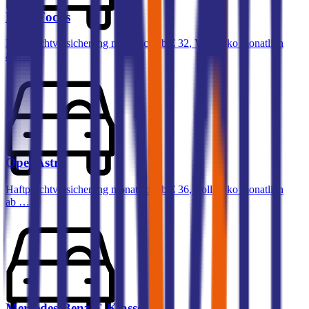
Ford
Focus
Haftpflichtversicherung monatlich ab
€ 32
,
Vollkasko monatlich
ab …
Opel
Astra
Haftpflichtversicherung monatlich ab
€ 36
,
Vollkasko monatlich
ab …
Mercedes-Benz
C-Klasse