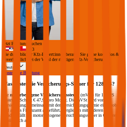
Jetzt Beratung buchen
+
3
Die durchblicker Kfz-Expert:innen beraten Sie gerne kostenlos &
unverbindlich bei der Wahl der richtigen Kfz-Versicherung.
Deutsch
Kostenlose Beratung
Was kostet die Versicherungs-Steuer für
128
PS?
Die
motorbezogene Versicherungssteuer
(mVSt) für
128
PS
kostet im Schnitt €
47,92
pro Monat. Die mVSt wird von der
Versicherung gemeinsam mit der Versicherungsprämie eingehoben
und an das Finanzamt abgeführt. Verglichen mit anderen EU-
Ländern fällt die motorbezogene Versicherungssteuer in Österreich
relativ hoch aus.