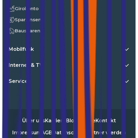
Girokonto
Sparzinsen
Bausparen
Mobilfunk
Internet & TV
Service
Über uns
Karriere
Blog
Presse
Kontakt
Impressum
AGB
Datenschutz
Partner werden