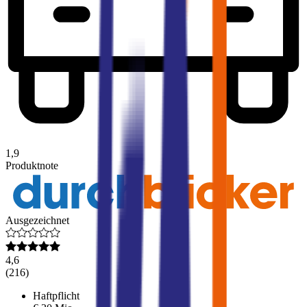
1,9
Produktnote
Ausgezeichnet
4,6
(
216
)
Haftpflicht