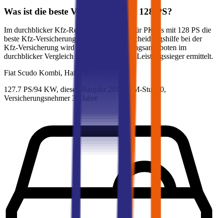
Was ist die beste Versicherung bei
128
PS?
Im durchblicker Kfz-Rechner können Sie für PKWs mit
128
PS die
beste Kfz-Versicherung ermitteln. Als Entscheidungshilfe bei der
Kfz-Versicherung wird aus den Versicherungsangeboten im
durchblicker Vergleich zusätzlich der Preis-Leistungssieger ermittelt.
Fiat
Scudo Kombi, Haftpflicht
127.7 PS/94 KW, diesel, Baujahr 2016,
BM-Stufe
0
,
Versicherungsnehmer 30 Jahre