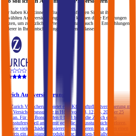
Wo soll ich ein Auto mit
128
PS versichern?
Wir haben Kund:innen befragt, wie zufrieden Sie mit ihrer
gewählten Autoversicherung sind. Sie können diese Erfahrungen
nutzen, um zusätzlich zu Preis & Leistung auch die Empfehlungen
anderer in Ihre Entscheidung einfließen zu lassen:
4,2
Zurich Autoversicherung
Die Zurich Versicherung bietet eine Kfz-Haftpflichtversicherung mit
einer Versicherungssumme in Höhe von € 8, 12, 15, 20 oder 25
Mio. an. Für die Bonusstufen 0 bis 3 bietet die Zurich einen
Bonusstufenvorteil an. Damit geht die Bonusstufe nicht verloren,
egal wie viele Schäden passieren. Des Weiteren kann gegen einen
Aufpreis ein Assistance-Produkt, eine Insassen-Unfallversicherung