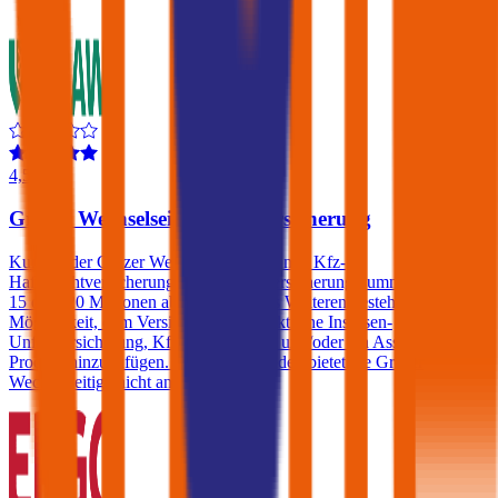
4,5
Grazer Wechselseitige Autoversicherung
Kunden der Grazer Wechselseitige können Kfz-
Haftpflichtversicherungen mit einer Versicherungssumme von € 10,
15 oder 20 Millionen abschließen. Des Weiteren besteht die
Möglichkeit, dem Versicherungsprodukt eine Insassen-
Unfallversicherung, Kfz-Rechtsschutz und/oder ein Assistance-
Produkt hinzuzufügen. Einen Freischaden bietet die Grazer
Wechselseitige nicht an.