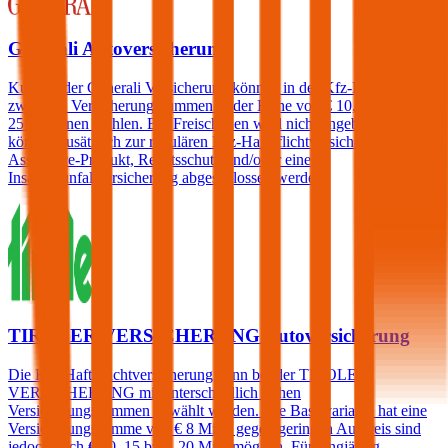
Generali Autoversicherung
Kunden der Generali Versicherung können in der Kfz-Haftpflicht
zwischen Versicherungssummen in der Höhe von € 10, 15, 20 und
25 Millionen wählen. Ein Freischaden wird nicht angeboten, jedoch
können zusätzlich zur regulären Kfz-Haftpflichtversicherung ein
Assistance-Produkt, Rechtsschutz und/oder eine
Insassenunfallversicherung abgeschlossen werden.
TIROLER VERSICHERUNG Autoversicherung
Die Kfz-Haftpflichtversicherung kann bei der TIROLER
VERSICHERUNG mit unterschiedlich hohen
Versicherungssummen gewählt werden. Die Basisvariante hat eine
Versicherungssumme von € 8 Mio., gegen geringen Aufpreis sind
jedoch auch € 10, 15 bzw. 20 Mio. möglich. Für langjährig