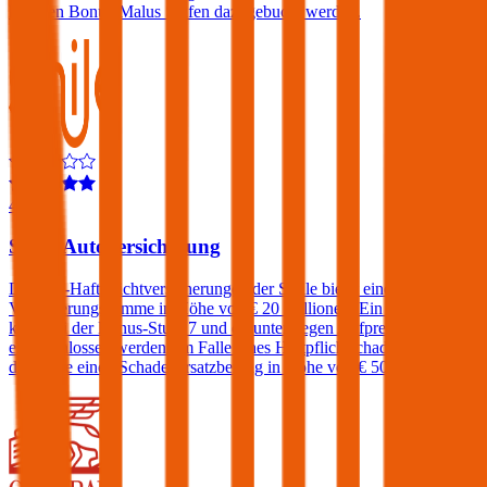
höheren Bonus-Malus Stufen dazugebucht werden.
4,6
Smile Autoversicherung
Die Kfz-Haftpflichtversicherungen der Smile bietet eine
Versicherungssumme in Höhe von € 20 Millionen. Ein Freischaden
kann bei der Bonus-Stufe 7 und darunter gegen Aufpreis
eingeschlossen werden. Im Falle eines Haftpflichtschadens verlangt
die Smile einen Schadenersatzbeitrag in Höhe von € 500.