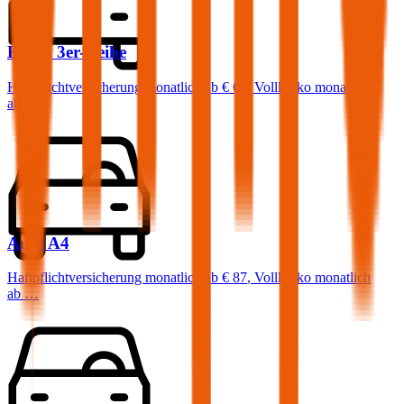
BMW
3er-Reihe
Haftpflichtversicherung monatlich ab
€ 68
,
Vollkasko monatlich
ab …
Audi
A4
Haftpflichtversicherung monatlich ab
€ 87
,
Vollkasko monatlich
ab …