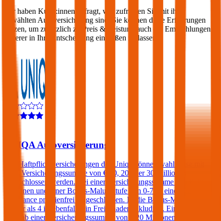
Wir haben Kund:innen befragt, wie zufrieden Sie mit ihrer
gewählten Autoversicherung sind. Sie können diese Erfahrungen
nutzen, um zusätzlich zu Preis & Leistung auch die Empfehlungen
anderer in Ihre Entscheidung einfließen zu lassen:
4,3
UNIQA Autoversicherung
Kfz-Haftpflichtversicherungen der Uniqa können wahlweise mit
einer Versicherungssumme von € 10, 20 oder 30 Millionen
abgeschlossen werden. Bei einer Versicherungssumme von € 30
Millionen und einer Bonus-Malus Stufe von 0-7 ist eine Kfz-
Assistance prämienfrei eingeschlossen. Ist die Bonus-Malus Stufe
kleiner als 4 ist ebenfalls ein Freischaden inkludiert. Ein Freischaden
kann ab einer Versicherungssumme von € 20 Millionen auch bei