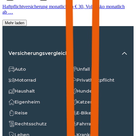
Haftpflichtversicherung monatlich ab
€ 30
,
Vollkasko monatlich
ab …
Mehr laden
Versicherungsvergleiche
Auto
Unfall
Motorrad
Privathaftpflicht
Haushalt
Hunde
Eigenheim
Katzen
Reise
E-Bike
Rechtsschutz
Fahrrad
Leben
Kranken