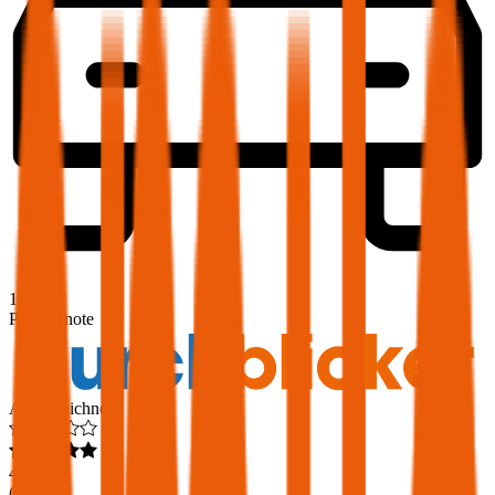
1,9
Produktnote
Ausgezeichnet
4,6
(
216
)