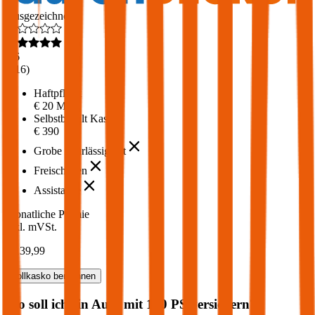
Ausgezeichnet
4,6
(
216
)
Haftpflicht
€ 20 Mio.
Selbstbehalt Kasko
€ 390
Grobe Fahrlässigkeit
Freischaden
Assistance
Monatliche Prämie
inkl. mVSt.
€ 139,99
Vollkasko
berechnen
Wo soll ich ein Auto mit
140
PS versichern?