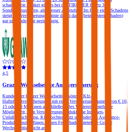
schadenfreie Lenker gibt es bei der TIROLER bis zu 3
Sonderbonusstufen, also besser als Stufe 0. Im Falle eines Schadens
steigt die Versicherungsprämie damit dann (beim ersten Schaden)
gar nicht oder nur geringfügig.
4,5
Grazer Wechselseitige Autoversicherung
Kunden der Grazer Wechselseitige können Kfz-
Haftpflichtversicherungen mit einer Versicherungssumme von € 10,
15 oder 20 Millionen abschließen. Des Weiteren besteht die
Möglichkeit, dem Versicherungsprodukt eine Insassen-
Unfallversicherung, Kfz-Rechtsschutz und/oder ein Assistance-
Produkt hinzuzufügen. Einen Freischaden bietet die Grazer
Wechselseitige nicht an.