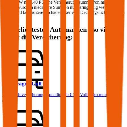
Ihren PKW mit
140
PS eine Versicherungssumme von mindestens
20 Mio. Euro, da niedrigere Summen nur geringfügig weniger
kosten und bei größeren Schäden aber eine Deckungslücke auftreten
könnte.
Die beliebtesten Automarken - so viel
kostet die Versicherung:
Volkswagen
Golf
Haftpflichtversicherung monatlich ab
€ 50
,
Vollkasko monatlich
ab …