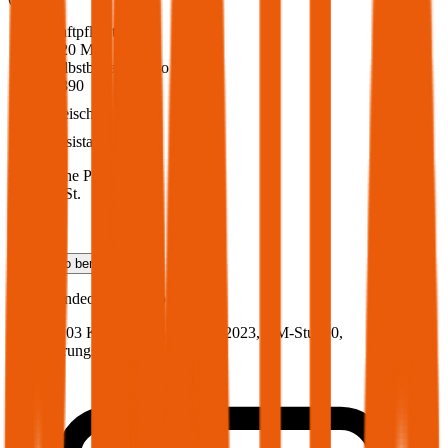
Haftpflicht
€ 20 Mio.
Selbstbehalt Kasko
€ 390
Freischaden
Assistance
Monatliche Prämie
inkl. mVSt.
€ 89,64
Teilkasko
berechnen
Ford
Mondeo, Vollkasko
140 PS/103 KW, benzin, Baujahr 2023,
BM-Stufe
0
,
Versicherungsnehmer 30 Jahre