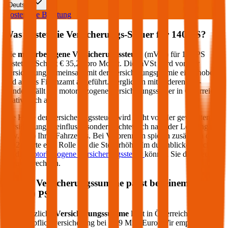
Deutsch
Kostenlose Beratung
Was kostet die Versicherungs-Steuer für
140
PS?
Die
motorbezogene Versicherungssteuer
(mVSt) für
140
PS
kostet im Schnitt €
35,28
pro Monat. Die mVSt wird von der
Versicherung gemeinsam mit der Versicherungsprämie eingehoben
und an das Finanzamt abgeführt. Verglichen mit anderen EU-
Ländern fällt die motorbezogene Versicherungssteuer in Österreich
relativ hoch aus.
Die Höhe der Versicherungssteuer wird nicht von der gewählten
Versicherung beeinflusst, sondern richtet sich nach der Leistung (PS
bzw. kW) Ihres Fahrzeugs. Bei Verbrennern spielen zusätzlich die
CO2-Werte eine Rolle für die Steuerhöhe. Im durchblicker Rechner
für die
motorbezogene Versicherungssteuer
können Sie die Steuer
genau berechnen.
Welche Versicherungssumme passt bei einem PKW
mit
140
PS?
Die gesetzliche
Versicherungssumme
liegt in Österreich bei der
Kfz-Haftpflichtversicherung bei 7,79 Mio. Euro. Wir empfehlen für