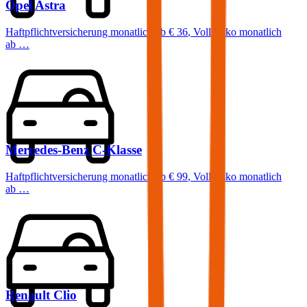
Opel
Astra
Haftpflichtversicherung monatlich ab
€ 36
,
Vollkasko monatlich
ab …
Mercedes-Benz
C-Klasse
Haftpflichtversicherung monatlich ab
€ 99
,
Vollkasko monatlich
ab …
Renault
Clio