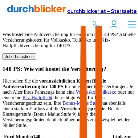
Versicherung
Autoversicherung
durchblicker.at – Startseite
Kfz Versicherung für
140
PS in Österreich
Was kostet eine Autoversicherung für ein Auto mit
140
PS? Aktuelle
Versicherungskosten für Vollkasko, Teilkasko und Kfz-
Haftpflichtversicherung für
140
PS:
Jetzt berechnen
140
PS: Wie viel kostet die Versicherung?
Hier sehen Sie die
voraussichtlichen Kosten für die
Autoversicherung für
140
PS
für unterschiedliche Deckungen. Je
nach Alter Ihres Fahrzeugs kann eine
Vollkasko
,
Teilkasko
oder nur
eine reine
Kfz-Haftpflicht
die richtige Wahl für Ihren
Versicherungsschutz sein. Ihre
Bonus-Malus Stufe
hat ebenfalls
einen starken Einfluss auf die
Versicherungsprämie
. Bei der
Einsteigerstufe (Bonus Malus Stufe 9) fallen die
Versicherungsprämien deutlich höher aus als zum Beispiel bei der
Nuller Stufe.
Ford
Mondeo
140
Link zur