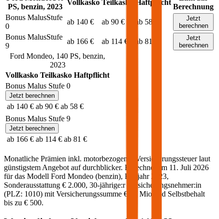
Vollkasko
Teilkasko
Haftpflicht
PS,
benzin
,
2023
Berechnung
Bonus Malus
Stufe
Jetzt
ab 140 €
ab 90 €
ab 58 €
0
berechnen
Bonus Malus
Stufe
Jetzt
ab 166 €
ab 114 €
ab 81 €
9
berechnen
Ford
Mondeo
,
140
PS,
benzin
,
2023
Vollkasko
Teilkasko
Haftpflicht
Bonus Malus Stufe
0
Jetzt berechnen
ab 140 €
ab 90 €
ab 58 €
Bonus Malus Stufe
9
Jetzt berechnen
ab 166 €
ab 114 €
ab 81 €
Monatliche Prämien inkl. motorbezogener Versicherungssteuer laut
günstigstem Angebot auf durchblicker. Berechnet am
11. Juli 2026
für das Modell
Ford
Mondeo
(
benzin
)
, Baujahr
2023
,
Sonderausstattung
€ 2.000
,
30-jährige:r
Versicherungsnehmer:in
(PLZ:
1010
) mit Versicherungssumme
€ 20 Mio
und Selbstbehalt
bis zu
€ 500
.