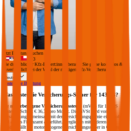
Jetzt Beratung buchen
+
3
Die durchblicker Kfz-Expert:innen beraten Sie gerne kostenlos &
unverbindlich bei der Wahl der richtigen Kfz-Versicherung.
Deutsch
Kostenlose Beratung
Was kostet die Versicherungs-Steuer für
143
PS?
Die
motorbezogene Versicherungssteuer
(mVSt) für
143
PS
kostet im Schnitt €
36,72
pro Monat. Die mVSt wird von der
Versicherung gemeinsam mit der Versicherungsprämie eingehoben
und an das Finanzamt abgeführt. Verglichen mit anderen EU-
Ländern fällt die motorbezogene Versicherungssteuer in Österreich