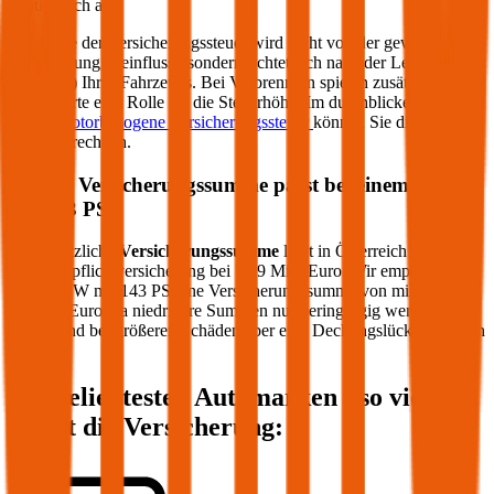
relativ hoch aus.
Die Höhe der Versicherungssteuer wird nicht von der gewählten
Versicherung beeinflusst, sondern richtet sich nach der Leistung (PS
bzw. kW) Ihres Fahrzeugs. Bei Verbrennern spielen zusätzlich die
CO2-Werte eine Rolle für die Steuerhöhe. Im durchblicker Rechner
für die
motorbezogene Versicherungssteuer
können Sie die Steuer
genau berechnen.
Welche Versicherungssumme passt bei einem PKW
mit
143
PS?
Die gesetzliche
Versicherungssumme
liegt in Österreich bei der
Kfz-Haftpflichtversicherung bei 7,79 Mio. Euro. Wir empfehlen für
Ihren PKW mit
143
PS eine Versicherungssumme von mindestens
20 Mio. Euro, da niedrigere Summen nur geringfügig weniger
kosten und bei größeren Schäden aber eine Deckungslücke auftreten
könnte.
Die beliebtesten Automarken - so viel
kostet die Versicherung: