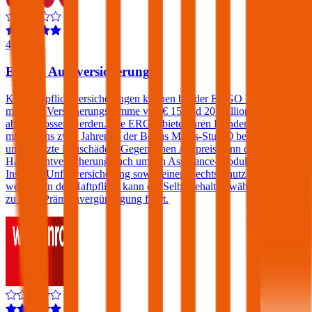
4,4
ERGO Autoversicherung
Kfz-Haftpflichtversicherungen können bei der ERGO Versicherung
mit einer Versicherungssumme von € 15 und 20 Millionen
abgeschlossen werden. Die ERGO bietet ihren Kunden, die sich seit
mindestens zwei Jahren in der Bonus Malus-Stufe 0 befinden,
unbegrenzte Freischäden. Gegen einen Aufpreis kann die Kfz-
Haftpflichtversicherung auch um ein Assistance-Produkt, eine
Insassen-Unfallversicherung sowie einen Rechtsschutz erweitert
werden. In der Haftpflicht kann ein Selbstbehalt gewählt werden der
zu einer Prämienvergünstigung führt.