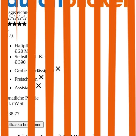
Ausgezeichnet
4,6
(
217
)
Haftpflicht
€ 20 Mio.
Selbstbehalt Kasko
€ 390
Grobe Fahrlässigkeit
Freischaden
Assistance
Monatliche Prämie
inkl. mVSt.
€ 138,77
Vollkasko
berechnen