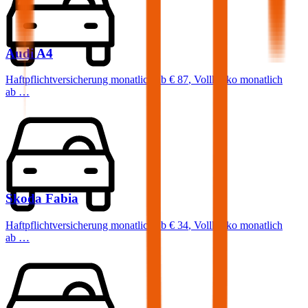
Audi
A4
Haftpflichtversicherung monatlich ab
€ 87
,
Vollkasko monatlich
ab …
Skoda
Fabia
Haftpflichtversicherung monatlich ab
€ 34
,
Vollkasko monatlich
ab …