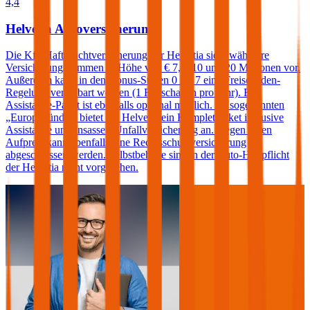
4,4
Helvetia Autoversicherung
Die Kfz-Haftpflichtversicherung der Helvetia sieht wählbare
Versicherungssummen in Höhe von € 7,6, 10 und 20 Millionen vor.
Außerdem kann in den Bonus-Stufen 0 bis 7 eine Freischaden-
Regelung vereinbart werden (1 Freischaden pro Jahr). Ein
Assistance-Paket ist ebenfalls optional möglich. Im sogenannten
„Europabündel“ bietet die Helvetia ein Komplettpaket inklusive
Assistance und Insassen-Unfallversicherung an. Gegen einen
Aufpreis kann ebenfalls eine Rechtsschutzversicherung
abgeschlossen werden. Selbstbehalte sind in der Auto-Haftpflicht
der Helvetia nicht vorgesehen.