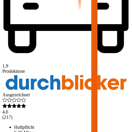
1,9
Produktnote
Ausgezeichnet
4,6
(
217
)
Haftpflicht