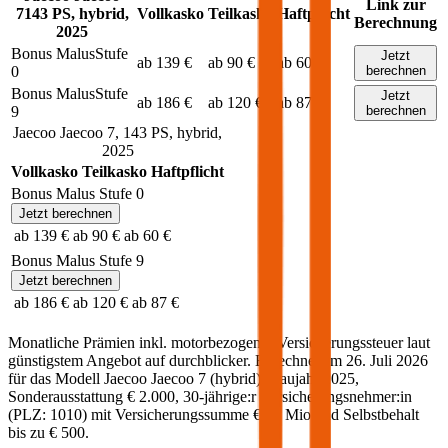
Link zur
7
143
PS,
hybrid
,
Vollkasko
Teilkasko
Haftpflicht
Berechnung
2025
Bonus Malus
Stufe
Jetzt
ab 139 €
ab 90 €
ab 60 €
0
berechnen
Bonus Malus
Stufe
Jetzt
ab 186 €
ab 120 €
ab 87 €
9
berechnen
Jaecoo
Jaecoo 7
,
143
PS,
hybrid
,
2025
Vollkasko
Teilkasko
Haftpflicht
Bonus Malus Stufe
0
Jetzt berechnen
ab 139 €
ab 90 €
ab 60 €
Bonus Malus Stufe
9
Jetzt berechnen
ab 186 €
ab 120 €
ab 87 €
Monatliche Prämien inkl. motorbezogener Versicherungssteuer laut
günstigstem Angebot auf durchblicker. Berechnet am
26. Juli 2026
für das Modell
Jaecoo
Jaecoo 7
(
hybrid
)
, Baujahr
2025
,
Sonderausstattung
€ 2.000
,
30-jährige:r
Versicherungsnehmer:in
(PLZ:
1010
) mit Versicherungssumme
€ 20 Mio
und Selbstbehalt
bis zu
€ 500
.