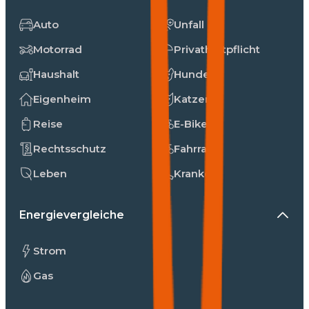
Auto
Unfall
Motorrad
Privathaftpflicht
Haushalt
Hunde
Eigenheim
Katzen
Reise
E-Bike
Rechtsschutz
Fahrrad
Leben
Kranken
Energievergleiche
Strom
Gas