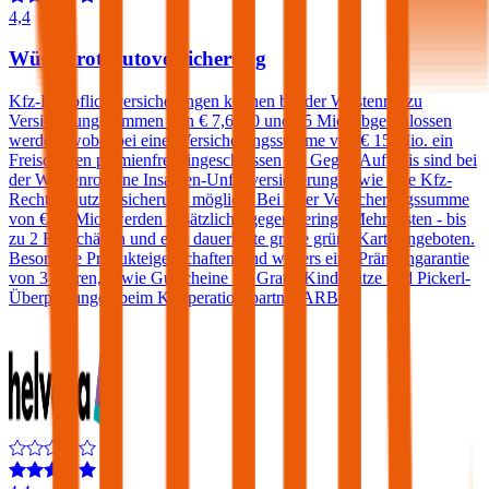
4,4
Wüstenrot Autoversicherung
Kfz-Haftpflichtversicherungen können bei der Wüstenrot zu
Versicherungssummen von € 7,6, 10 und 15 Mio. abgeschlossen
werden, wobei bei einer Versicherungssumme von € 15 Mio. ein
Freischaden prämienfrei eingeschlossen ist. Gegen Aufpreis sind bei
der Wüstenrot eine Insassen-Unfallversicherung sowie eine Kfz-
Rechtsschutzversicherung möglich. Bei einer Versicherungssumme
von € 15 Mio. werden zusätzlich - gegen geringe Mehrkosten - bis
zu 2 Freischäden und eine dauerhafte große grüne Karte angeboten.
Besondere Produkteigenschaften sind weiters eine Prämiengarantie
von 3 Jahren, sowie Gutscheine für Gratis-Kindersitze und Pickerl-
Überprüfungen beim Kooperationspartner ARBÖ.