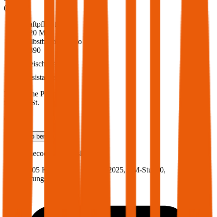
(
217
)
Haftpflicht
€ 20 Mio.
Selbstbehalt Kasko
€ 390
Freischaden
Assistance
Monatliche Prämie
inkl. mVSt.
€ 90,06
Teilkasko
berechnen
Jaecoo
Jaecoo 7, Vollkasko
143 PS/105 KW, hybrid, Baujahr 2025,
BM-Stufe
0
,
Versicherungsnehmer 30 Jahre