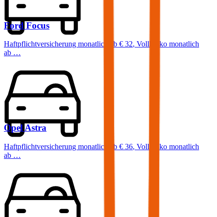
Ford
Focus
Haftpflichtversicherung monatlich ab
€ 32
,
Vollkasko monatlich
ab …
Opel
Astra
Haftpflichtversicherung monatlich ab
€ 36
,
Vollkasko monatlich
ab …