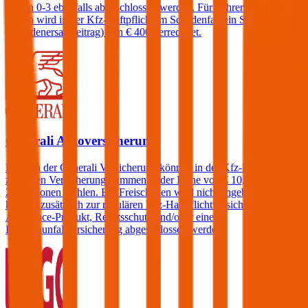
Stufen 0-3 ebenfalls abgeschlossen werden. Für Fahrer unter 23
Jahren wird in der Kfz-Haftpflicht im Schadenfall ein Selbstbehalt
(Schadenersatzbeitrag) von € 400 verrechnet.
Generali Autoversicherung
Kunden der Generali Versicherung können in der Kfz-Haftpflicht
zwischen Versicherungssummen in der Höhe von € 10, 15, 20 und
25 Millionen wählen. Ein Freischaden wird nicht angeboten, jedoch
können zusätzlich zur regulären Kfz-Haftpflichtversicherung ein
Assistance-Produkt, Rechtsschutz und/oder eine
Insassenunfallversicherung abgeschlossen werden.