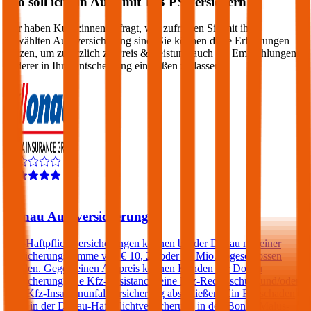
Wo soll ich ein Auto mit
143
PS versichern?
Wir haben Kund:innen befragt, wie zufrieden Sie mit ihrer
gewählten Autoversicherung sind. Sie können diese Erfahrungen
nutzen, um zusätzlich zu Preis & Leistung auch die Empfehlungen
anderer in Ihre Entscheidung einfließen zu lassen:
4,4
Donau Autoversicherung
Kfz-Haftpflichtversicherungen können bei der Donau mit einer
Versicherungssumme von € 10, 20 oder 30 Mio. abgeschlossen
werden. Gegen einen Aufpreis können Kunden der Donau
Versicherung eine Kfz-Assistance, eine Kfz-Rechtsschutz und/oder
eine Kfz-Insassenunfallversicherung abschließen. Ein Freischaden
kann in der Donau-Haftpflichtversicherung in den Bonus-Malus-