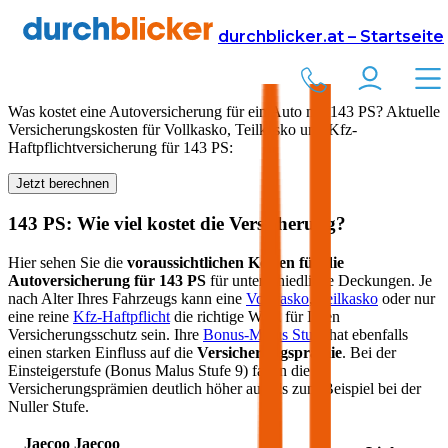
Versicherung
Autoversicherung
durchblicker.at – Startseite
Kfz Versicherung für
143
PS in Österreich
Was kostet eine Autoversicherung für ein Auto mit
143
PS? Aktuelle
Versicherungskosten für Vollkasko, Teilkasko und Kfz-
Haftpflichtversicherung für
143
PS:
Jetzt berechnen
143
PS: Wie viel kostet die Versicherung?
Hier sehen Sie die
voraussichtlichen Kosten für die
Autoversicherung für
143
PS
für unterschiedliche Deckungen. Je
nach Alter Ihres Fahrzeugs kann eine
Vollkasko
,
Teilkasko
oder nur
eine reine
Kfz-Haftpflicht
die richtige Wahl für Ihren
Versicherungsschutz sein. Ihre
Bonus-Malus Stufe
hat ebenfalls
einen starken Einfluss auf die
Versicherungsprämie
. Bei der
Einsteigerstufe (Bonus Malus Stufe 9) fallen die
Versicherungsprämien deutlich höher aus als zum Beispiel bei der
Nuller Stufe.
Jaecoo
Jaecoo