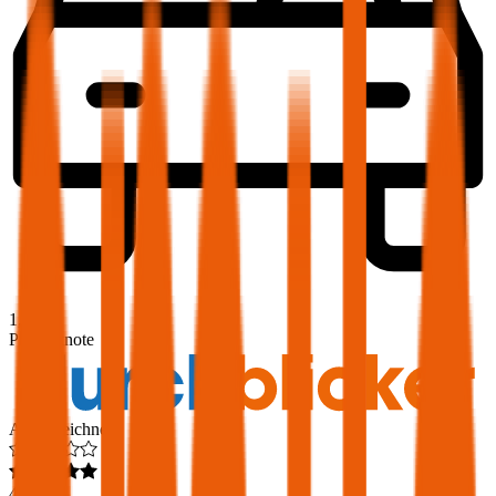
1,9
Produktnote
Ausgezeichnet
4,6