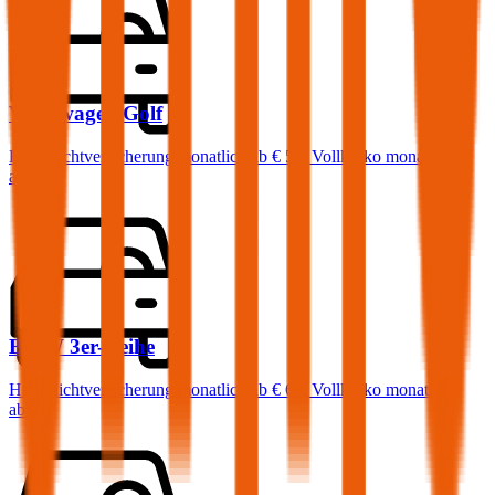
Volkswagen
Golf
Haftpflichtversicherung monatlich ab
€ 50
,
Vollkasko monatlich
ab …
BMW
3er-Reihe
Haftpflichtversicherung monatlich ab
€ 68
,
Vollkasko monatlich
ab …