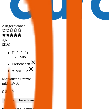
Ausgezeichnet
4,6
(
216
)
Haftpflicht
€ 20 Mio.
Freischaden
Assistance
Monatliche Prämie
inkl. mVSt.
€ 66,89
Haftpflicht
berechnen
KIA
Optima, Teilkasko