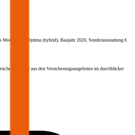
s Modell
KIA
Optima
(
hybrid
)
, Baujahr
2020
, Sonderausstattung
€
ersicherung wird aus den Versicherungsangeboten im durchblicker