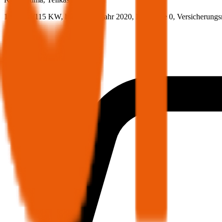
156.3 PS/115 KW, hybrid, Baujahr 2020,
BM-Stufe
0
, Versicherung