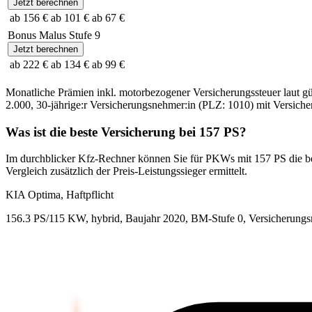
Jetzt berechnen
ab 156 €
ab 101 €
ab 67 €
Bonus Malus Stufe
9
Jetzt berechnen
ab 222 €
ab 134 €
ab 99 €
Monatliche Prämien inkl. motorbezogener Versicherungssteuer laut g
2.000
,
30-jährige:r
Versicherungsnehmer:in (PLZ:
1010
) mit Versic
Was ist die beste Versicherung bei
157
PS?
Im durchblicker Kfz-Rechner können Sie für PKWs mit
157
PS die b
Vergleich zusätzlich der Preis-Leistungssieger ermittelt.
KIA
Optima, Haftpflicht
156.3 PS/115 KW, hybrid, Baujahr 2020,
BM-Stufe
0
, Versicherung