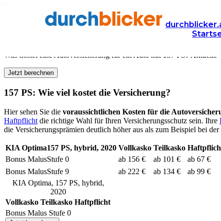
Versicherung
Autoversicherung
durchblicker.
Starts
Kfz Versicherung für
157
PS in Österreich
Was kostet eine Autoversicherung für ein Auto mit
157
PS? Aktuelle V
Jetzt berechnen
157
PS: Wie viel kostet die Versicherung?
Hier sehen Sie die
voraussichtlichen Kosten für die Autoversiche
Haftpflicht
die richtige Wahl für Ihren Versicherungsschutz sein. Ihre
die Versicherungsprämien deutlich höher aus als zum Beispiel bei der 
KIA
Optima
157
PS,
hybrid
,
2020
Vollkasko
Teilkasko
Haftpflich
Bonus Malus
Stufe
0
ab 156 €
ab 101 €
ab 67 €
Bonus Malus
Stufe
9
ab 222 €
ab 134 €
ab 99 €
KIA
Optima
,
157
PS,
hybrid
,
2020
Vollkasko
Teilkasko
Haftpflicht
Bonus Malus Stufe
0