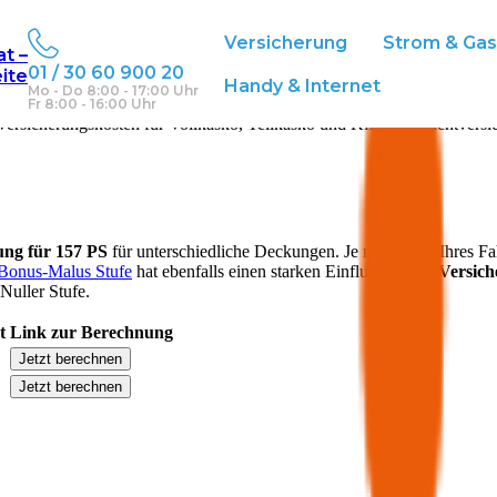
Versicherung
Strom & Ga
at –
01 / 30 60 900 20
eite
Handy & Internet
Mo - Do 8:00 - 17:00 Uhr
Fr 8:00 - 16:00 Uhr
ersicherungskosten für Vollkasko, Teilkasko und Kfz-Haftpflichtversi
rung für
157
PS
für unterschiedliche Deckungen. Je nach Alter Ihres F
Bonus-Malus Stufe
hat ebenfalls einen starken Einfluss auf die
Versic
Nuller Stufe.
t
Link zur Berechnung
Jetzt berechnen
Jetzt berechnen