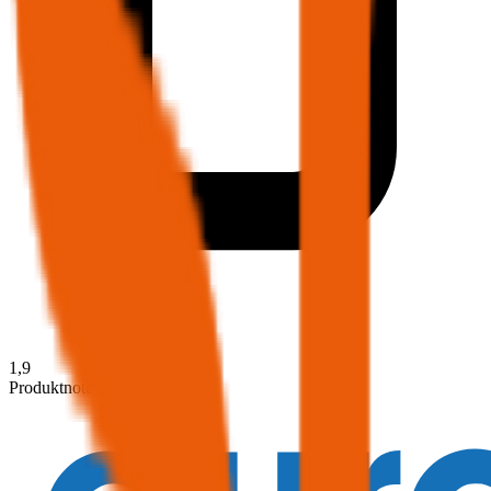
1,9
Produktnote