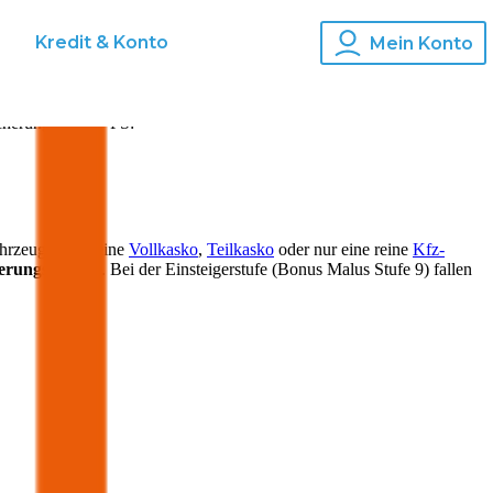
s
Kredit & Konto
Mein Konto
cherung für
157
PS:
ahrzeugs kann eine
Vollkasko
,
Teilkasko
oder nur eine reine
Kfz-
herungsprämie
. Bei der Einsteigerstufe (Bonus Malus Stufe 9) fallen