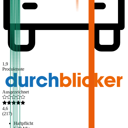
1,9
Produktnote
Ausgezeichnet
4,6
(
217
)
Haftpflicht