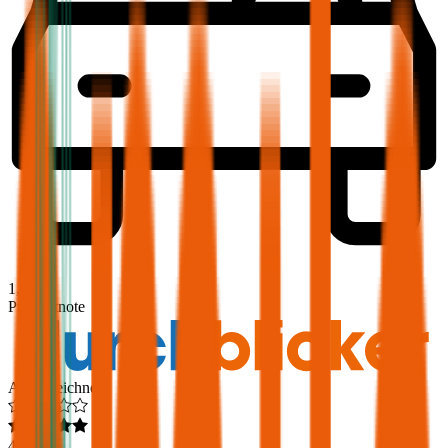
1,9
Produktnote
Ausgezeichnet
4,6