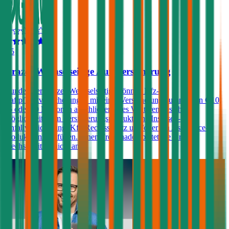
4,5
Grazer Wechselseitige Autoversicherung
Kunden der Grazer Wechselseitige können Kfz-
Haftpflichtversicherungen mit einer Versicherungssumme von € 10,
15 oder 20 Millionen abschließen. Des Weiteren besteht die
Möglichkeit, dem Versicherungsprodukt eine Insassen-
Unfallversicherung, Kfz-Rechtsschutz und/oder ein Assistance-
Produkt hinzuzufügen. Einen Freischaden bietet die Grazer
Wechselseitige nicht an.