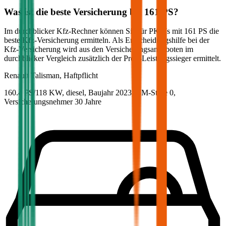
Was ist die beste Versicherung bei
161
PS?
Im durchblicker Kfz-Rechner können Sie für PKWs mit
161
PS die
beste Kfz-Versicherung ermitteln. Als Entscheidungshilfe bei der
Kfz-Versicherung wird aus den Versicherungsangeboten im
durchblicker Vergleich zusätzlich der Preis-Leistungssieger ermittelt.
Renault
Talisman, Haftpflicht
160.4 PS/118 KW, diesel, Baujahr 2023,
BM-Stufe
0
,
Versicherungsnehmer 30 Jahre