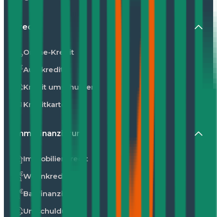
Kredit
Online-Kredit
Autokredit
Kredit umschulden
Kreditkarte
Immofinanzierung
Immobilienkredit
Wohnkredit
Baufinanzierung
Umschuldung