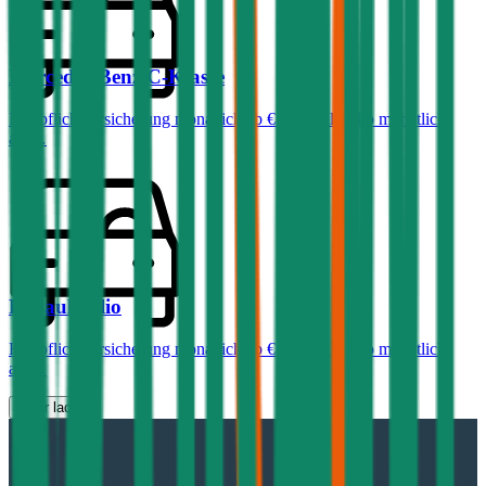
Mercedes-Benz
C-Klasse
Haftpflichtversicherung monatlich ab
€ 99
,
Vollkasko monatlich
ab …
Renault
Clio
Haftpflichtversicherung monatlich ab
€ 30
,
Vollkasko monatlich
ab …
Mehr laden