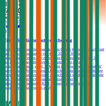
3,9
Wiener Städtische Autoversicherung
Kfz-Haftpflichtversicherungen können bei der Wiener Städtische mit
einer Versicherungssumme von € 10, 20 oder 30 Mio.
abgeschlossen werden. Bei einer Versicherungssumme von € 20
Mio. ist ein Pannenhilfe-Service inkludiert. Bei einer
Versicherungssumme von € 30 Mio. ist die 'Erweiterte Pannenhilfe'
eingeschlossen. Neben einem Kfz-Rechtsschutz kann ebenfalls eine
Kfz-Insassenunfallversicherung abgeschlossen werden. Kunden, die
einen Selbstbehalt (Schadenersatzbeitrag) in der
Haftpflichtversicherung in Kauf nehmen, bekommen einen
zusätzlichen Rabatt von bis zu 20%.