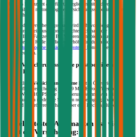
und an das Finanzamt abgeführt. Verglichen mit anderen EU-
Ländern fällt die motorbezogene Versicherungssteuer in Österreich
relativ hoch aus.
Die Höhe der Versicherungssteuer wird nicht von der gewählten
Versicherung beeinflusst, sondern richtet sich nach der Leistung (PS
bzw. kW) Ihres Fahrzeugs. Bei Verbrennern spielen zusätzlich die
CO2-Werte eine Rolle für die Steuerhöhe. Im durchblicker Rechner
für die
motorbezogene Versicherungssteuer
können Sie die Steuer
genau berechnen.
Welche Versicherungssumme passt bei einem PKW
mit
161
PS?
Die gesetzliche
Versicherungssumme
liegt in Österreich bei der
Kfz-Haftpflichtversicherung bei 7,79 Mio. Euro. Wir empfehlen für
Ihren PKW mit
161
PS eine Versicherungssumme von mindestens
20 Mio. Euro, da niedrigere Summen nur geringfügig weniger
kosten und bei größeren Schäden aber eine Deckungslücke auftreten
könnte.
Die beliebtesten Automarken - so viel
kostet die Versicherung: