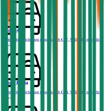
Audi
A4
Haftpflichtversicherung monatlich ab
€ 87
,
Vollkasko monatlich
ab …
Skoda
Fabia
Haftpflichtversicherung monatlich ab
€ 34
,
Vollkasko monatlich
ab …