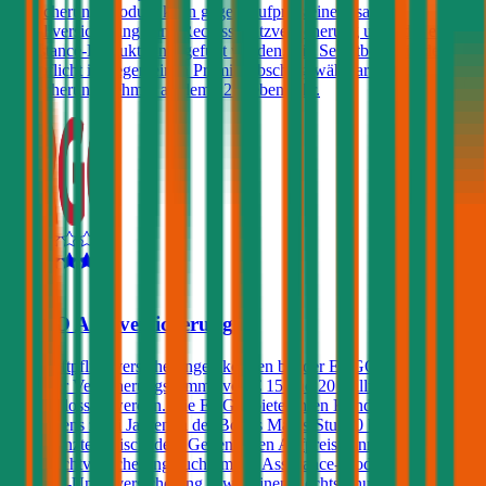
Versicherungsprodukt kann gegen Aufpreis eine Insassen-
Unfallversicherung, eine Rechtsschutzversicherung und/oder ein
Assistance-Produkt hinzugefügt werden. Ein Selbstbehalt in der
Haftpflicht ist gegen einen Prämienabschlag wählbar für
Versicherungsnehmer ab dem 22. Lebensjahr.
4,4
ERGO Autoversicherung
Kfz-Haftpflichtversicherungen können bei der ERGO Versicherung
mit einer Versicherungssumme von € 15 und 20 Millionen
abgeschlossen werden. Die ERGO bietet ihren Kunden, die sich seit
mindestens zwei Jahren in der Bonus Malus-Stufe 0 befinden,
unbegrenzte Freischäden. Gegen einen Aufpreis kann die Kfz-
Haftpflichtversicherung auch um ein Assistance-Produkt, eine
Insassen-Unfallversicherung sowie einen Rechtsschutz erweitert