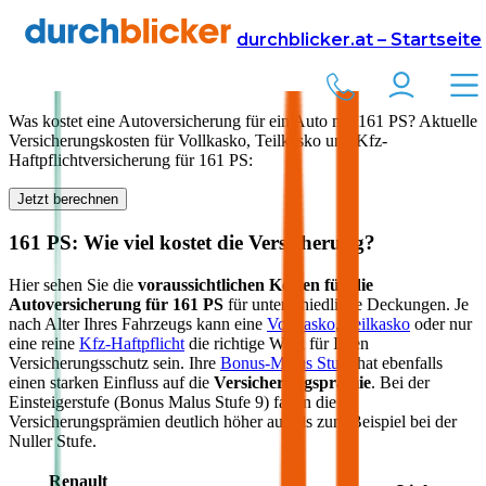
Versicherung
Autoversicherung
durchblicker.at – Startseite
Kfz Versicherung für
161
PS in Österreich
Was kostet eine Autoversicherung für ein Auto mit
161
PS? Aktuelle
Versicherungskosten für Vollkasko, Teilkasko und Kfz-
Haftpflichtversicherung für
161
PS:
Jetzt berechnen
161
PS: Wie viel kostet die Versicherung?
Hier sehen Sie die
voraussichtlichen Kosten für die
Autoversicherung für
161
PS
für unterschiedliche Deckungen. Je
nach Alter Ihres Fahrzeugs kann eine
Vollkasko
,
Teilkasko
oder nur
eine reine
Kfz-Haftpflicht
die richtige Wahl für Ihren
Versicherungsschutz sein. Ihre
Bonus-Malus Stufe
hat ebenfalls
einen starken Einfluss auf die
Versicherungsprämie
. Bei der
Einsteigerstufe (Bonus Malus Stufe 9) fallen die
Versicherungsprämien deutlich höher aus als zum Beispiel bei der
Nuller Stufe.
Renault