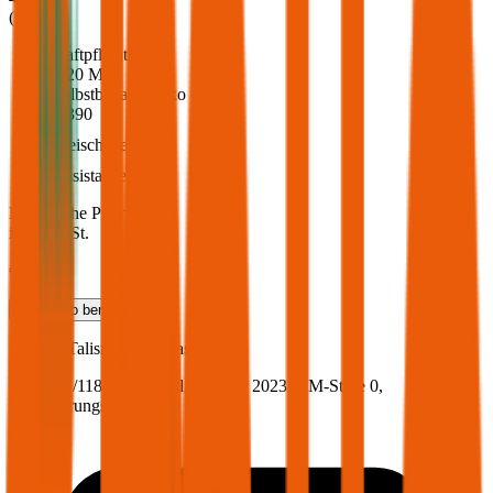
(
217
)
Haftpflicht
€ 20 Mio.
Selbstbehalt Kasko
€ 390
Freischaden
Assistance
Monatliche Prämie
inkl. mVSt.
€ 101,64
Teilkasko
berechnen
Renault
Talisman, Vollkasko
160.4 PS/118 KW, diesel, Baujahr 2023,
BM-Stufe
0
,
Versicherungsnehmer 30 Jahre