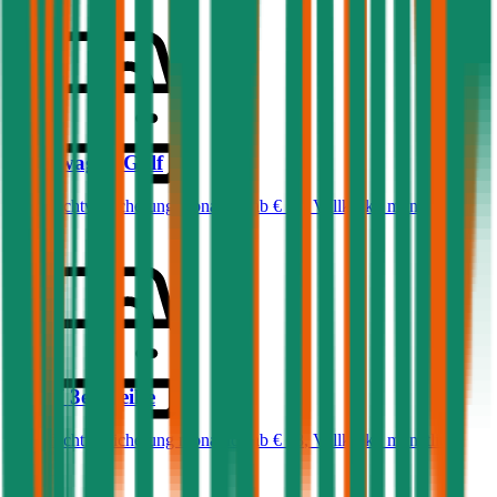
Volkswagen
Golf
Haftpflichtversicherung monatlich ab
€ 50
,
Vollkasko monatlich
ab …
BMW
3er-Reihe
Haftpflichtversicherung monatlich ab
€ 68
,
Vollkasko monatlich
ab …