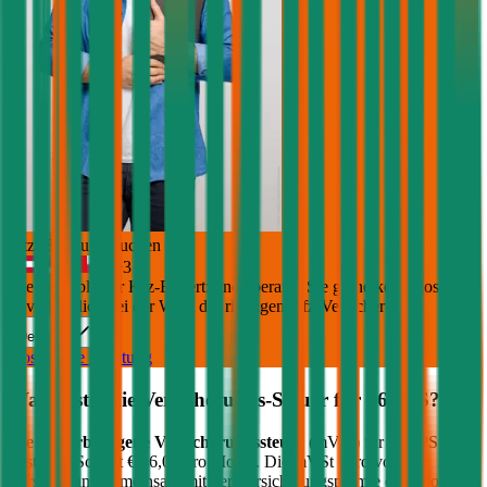
Jetzt Beratung buchen
+
3
Die durchblicker Kfz-Expert:innen beraten Sie gerne kostenlos &
unverbindlich bei der Wahl der richtigen Kfz-Versicherung.
Deutsch
Kostenlose Beratung
Was kostet die Versicherungs-Steuer für
161
PS?
Die
motorbezogene Versicherungssteuer
(mVSt) für
161
PS
kostet im Schnitt €
46,08
pro Monat. Die mVSt wird von der
Versicherung gemeinsam mit der Versicherungsprämie eingehoben