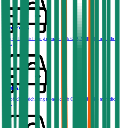
Ford
Focus
Haftpflichtversicherung monatlich ab
€ 32
,
Vollkasko monatlich
ab …
Opel
Astra
Haftpflichtversicherung monatlich ab
€ 36
,
Vollkasko monatlich
ab …