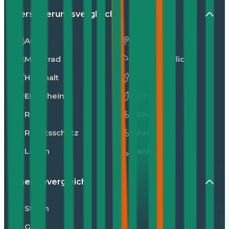
Versicherungsvergleiche
Auto
Unfall
Motorrad
Privathaftpflicht
Haushalt
Hunde
Eigenheim
Katzen
Reise
E-Bike
Rechtsschutz
Fahrrad
Leben
Kranken
Energievergleiche
Strom
Gas