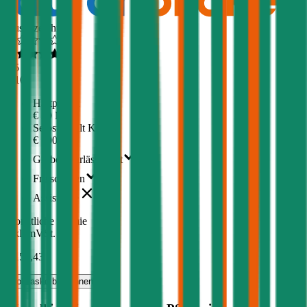
Ausgezeichnet
4,5
(
510
)
Haftpflicht
€ 20 Mio.
Selbstbehalt Kasko
€ 500
Grobe Fahrlässigkeit
Freischaden
Assistance
Monatliche Prämie
inkl. mVSt.
€ 151,43
Vollkasko
berechnen