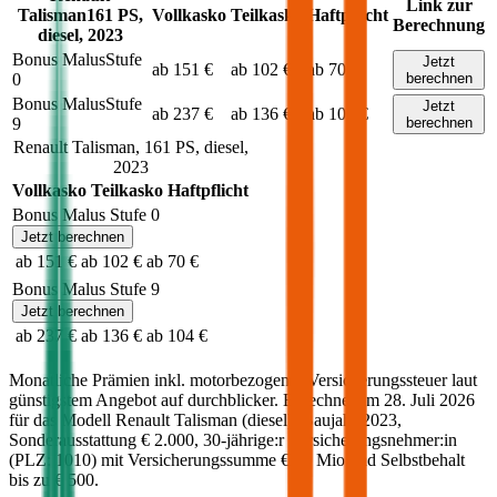
Link zur
Talisman
161
PS,
Vollkasko
Teilkasko
Haftpflicht
Berechnung
diesel
,
2023
Bonus Malus
Stufe
Jetzt
ab 151 €
ab 102 €
ab 70 €
0
berechnen
Bonus Malus
Stufe
Jetzt
ab 237 €
ab 136 €
ab 104 €
9
berechnen
Renault
Talisman
,
161
PS,
diesel
,
2023
Vollkasko
Teilkasko
Haftpflicht
Bonus Malus Stufe
0
Jetzt berechnen
ab 151 €
ab 102 €
ab 70 €
Bonus Malus Stufe
9
Jetzt berechnen
ab 237 €
ab 136 €
ab 104 €
Monatliche Prämien inkl. motorbezogener Versicherungssteuer laut
günstigstem Angebot auf durchblicker. Berechnet am
28. Juli 2026
für das Modell
Renault
Talisman
(
diesel
)
, Baujahr
2023
,
Sonderausstattung
€ 2.000
,
30-jährige:r
Versicherungsnehmer:in
(PLZ:
1010
) mit Versicherungssumme
€ 20 Mio
und Selbstbehalt
bis zu
€ 500
.