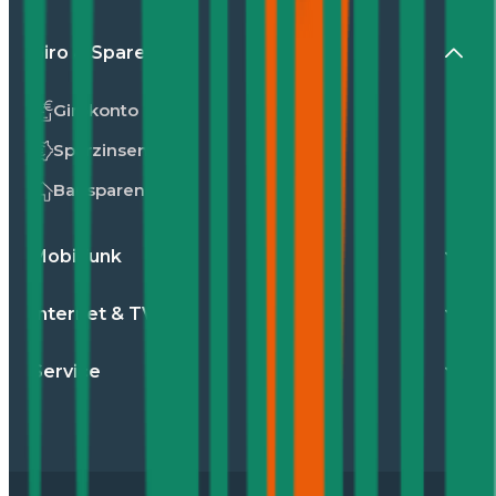
Giro & Sparen
Girokonto
Sparzinsen
Bausparen
Mobilfunk
Internet & TV
Service