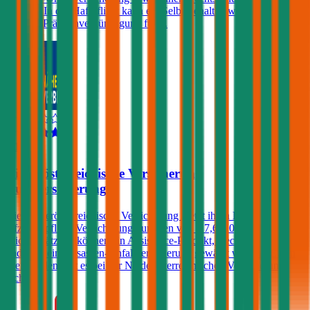
werden. In der Haftpflicht kann ein Selbstbehalt gewählt werden der
zu einer Prämienvergünstigung führt.
4,1
Niederösterreichische Versicherung
Autoversicherung
Die Niederösterreichische Versicherung bietet ihren Kunden in der
Kfz-Haftpflicht Versicherungssummen von € 7,6, 10, 15 und 20
Mio. Zusätzlich können ein Assistance-Produkt, Rechtsschutz
und/oder eine Insassen-Unfallversicherung gewählt werden. Einen
Freischaden gibt es bei der Niederösterreichischen Versicherung
nicht.