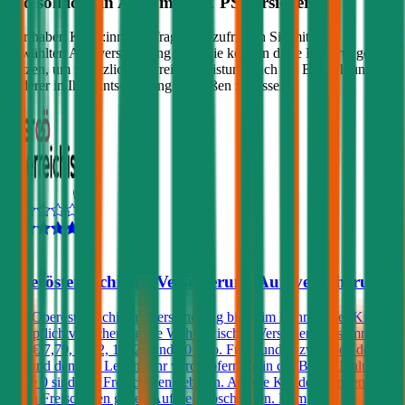
Wo soll ich ein Auto mit
161
PS versichern?
Wir haben Kund:innen befragt, wie zufrieden Sie mit ihrer
gewählten Autoversicherung sind. Sie können diese Erfahrungen
nutzen, um zusätzlich zu Preis & Leistung auch die Empfehlungen
anderer in Ihre Entscheidung einfließen zu lassen:
4,5
Oberösterreichische Versicherung Autoversicherung
Die Oberösterreichische Versicherung bietet im Rahmen der Kfz-
Haftpflichtversicherung die Wahl zwischen Versicherungssummen
von € 7,79, 9, 12, 16, 20 und 30 Mio. Für Kunden zwischen dem
25. und dem 69. Lebensjahr wird, sofern sie in der Bonus Malus-
Stufe 0 sind, ein Freischaden geboten. Andere Kunden können
einen Freischaden gegen Aufpreis abschließen. Dem