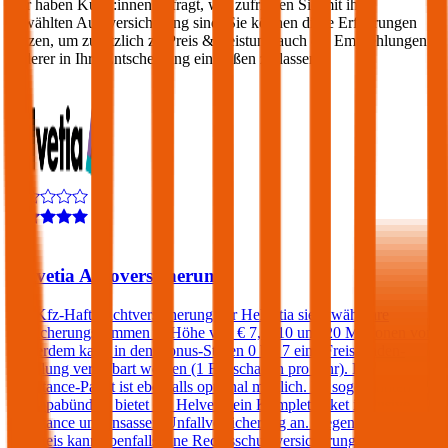
Wir haben Kund:innen befragt, wie zufrieden Sie mit ihrer
gewählten Autoversicherung sind. Sie können diese Erfahrungen
nutzen, um zusätzlich zu Preis & Leistung auch die Empfehlungen
anderer in Ihre Entscheidung einfließen zu lassen:
4,4
Helvetia Autoversicherung
Die Kfz-Haftpflichtversicherung der Helvetia sieht wählbare
Versicherungssummen in Höhe von € 7,6, 10 und 20 Millionen vor.
Außerdem kann in den Bonus-Stufen 0 bis 7 eine Freischaden-
Regelung vereinbart werden (1 Freischaden pro Jahr). Ein
Assistance-Paket ist ebenfalls optional möglich. Im sogenannten
„Europabündel“ bietet die Helvetia ein Komplettpaket inklusive
Assistance und Insassen-Unfallversicherung an. Gegen einen
Aufpreis kann ebenfalls eine Rechtsschutzversicherung