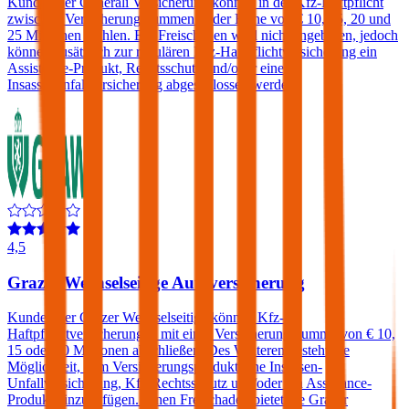
Kunden der Generali Versicherung können in der Kfz-Haftpflicht
zwischen Versicherungssummen in der Höhe von € 10, 15, 20 und
25 Millionen wählen. Ein Freischaden wird nicht angeboten, jedoch
können zusätzlich zur regulären Kfz-Haftpflichtversicherung ein
Assistance-Produkt, Rechtsschutz und/oder eine
Insassenunfallversicherung abgeschlossen werden.
4,5
Grazer Wechselseitige Autoversicherung
Kunden der Grazer Wechselseitige können Kfz-
Haftpflichtversicherungen mit einer Versicherungssumme von € 10,
15 oder 20 Millionen abschließen. Des Weiteren besteht die
Möglichkeit, dem Versicherungsprodukt eine Insassen-
Unfallversicherung, Kfz-Rechtsschutz und/oder ein Assistance-
Produkt hinzuzufügen. Einen Freischaden bietet die Grazer