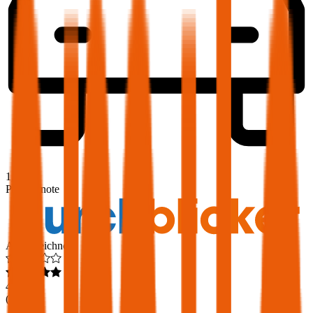
1,9
Produktnote
Ausgezeichnet
4,6
(
216
)