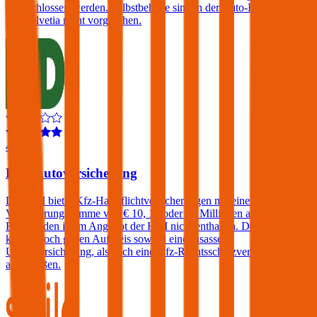
abgeschlossen werden. Selbstbehalte sind in der Auto-Haftpflicht
der Helvetia nicht vorgesehen.
4,3
HDI Autoversicherung
Die HDI bietet Kfz-Haftpflichtversicherungen mit einer
Versicherungssumme von € 10, 15 oder 20 Millionen an. Ein
Freischaden ist im Angebot der HDI nicht enthalten. Der Kunde
kann jedoch gegen Aufpreis sowohl eine Insassen-
Unfallversicherung, als auch eine Kfz-Rechtsschutzversicherung
abschließen.