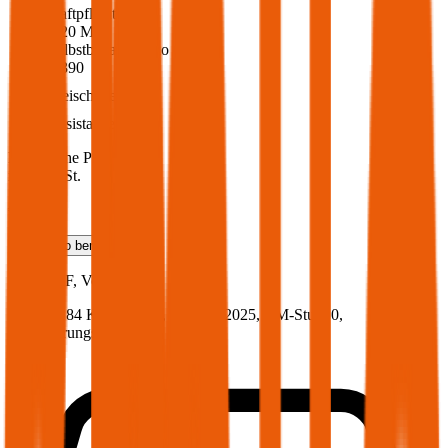
Haftpflicht
€ 20 Mio.
Selbstbehalt Kasko
€ 390
Freischaden
Assistance
Monatliche Prämie
inkl. mVSt.
€ 205,09
Teilkasko
berechnen
Jaguar
XF, Vollkasko
250 PS/184 KW, benzin, Baujahr 2025,
BM-Stufe
0
,
Versicherungsnehmer 30 Jahre