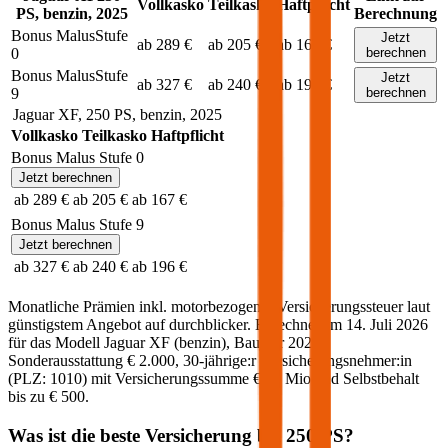
Vollkasko
Teilkasko
Haftpflicht
PS,
benzin
,
2025
Berechnung
Bonus Malus
Stufe
Jetzt
ab 289 €
ab 205 €
ab 167 €
0
berechnen
Bonus Malus
Stufe
Jetzt
ab 327 €
ab 240 €
ab 196 €
9
berechnen
Jaguar
XF
,
250
PS,
benzin
,
2025
Vollkasko
Teilkasko
Haftpflicht
Bonus Malus Stufe
0
Jetzt berechnen
ab 289 €
ab 205 €
ab 167 €
Bonus Malus Stufe
9
Jetzt berechnen
ab 327 €
ab 240 €
ab 196 €
Monatliche Prämien inkl. motorbezogener Versicherungssteuer laut
günstigstem Angebot auf durchblicker. Berechnet am
14. Juli 2026
für das Modell
Jaguar
XF
(
benzin
)
, Baujahr
2025
,
Sonderausstattung
€ 2.000
,
30-jährige:r
Versicherungsnehmer:in
(PLZ:
1010
) mit Versicherungssumme
€ 20 Mio
und Selbstbehalt
bis zu
€ 500
.
Was ist die beste Versicherung bei
250
PS?