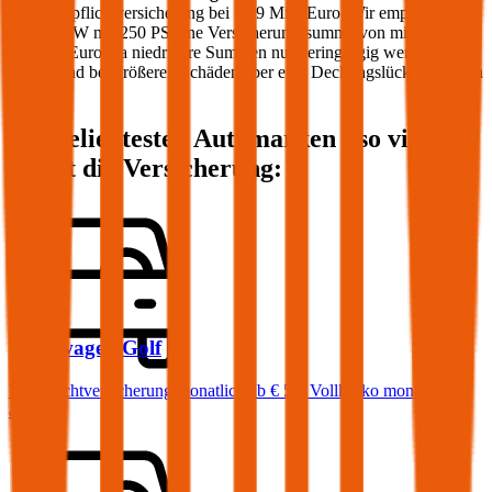
Kfz-Haftpflichtversicherung bei 7,79 Mio. Euro. Wir empfehlen für
Ihren PKW mit
250
PS eine Versicherungssumme von mindestens
20 Mio. Euro, da niedrigere Summen nur geringfügig weniger
kosten und bei größeren Schäden aber eine Deckungslücke auftreten
könnte.
Die beliebtesten Automarken - so viel
kostet die Versicherung:
Volkswagen
Golf
Haftpflichtversicherung monatlich ab
€ 50
,
Vollkasko monatlich
ab …