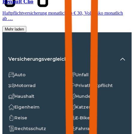
Renault
Clio
Haftpflichtversicherung monatlich ab
€ 30
,
Vollkasko monatlich
ab …
Mehr laden
Versicherungsvergleiche
Auto
Unfall
Motorrad
Privathaftpflicht
Haushalt
Hunde
Eigenheim
Katzen
Reise
E-Bike
Rechtsschutz
Fahrrad