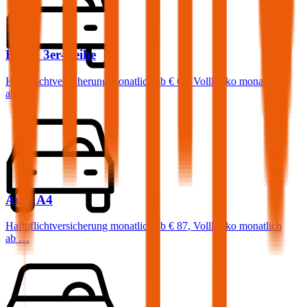
BMW
3er-Reihe
Haftpflichtversicherung monatlich ab
€ 68
,
Vollkasko monatlich
ab …
Audi
A4
Haftpflichtversicherung monatlich ab
€ 87
,
Vollkasko monatlich
ab …