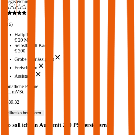
Ausgezeichnet
4,6
(
216
)
Haftpflicht
€ 20 Mio.
Selbstbehalt Kasko
€ 390
Grobe Fahrlässigkeit
Freischaden
Assistance
Monatliche Prämie
inkl. mVSt.
€ 289,32
Vollkasko
berechnen
Wo soll ich ein Auto mit
250
PS versichern?