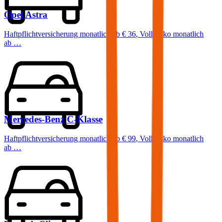
Opel
Astra
Haftpflichtversicherung monatlich ab
€ 36
,
Vollkasko monatlich
ab …
Mercedes-Benz
C-Klasse
Haftpflichtversicherung monatlich ab
€ 99
,
Vollkasko monatlich
ab …