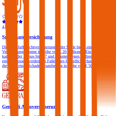
4,6
Smile Autoversicherung
Die Kfz-Haftpflichtversicherungen der Smile bietet eine
Versicherungssumme in Höhe von € 20 Millionen. Ein Freischaden
kann bei der Bonus-Stufe 7 und darunter gegen Aufpreis
eingeschlossen werden. Im Falle eines Haftpflichtschadens verlangt
die Smile einen Schadenersatzbeitrag in Höhe von € 500.
Generali Autoversicherung