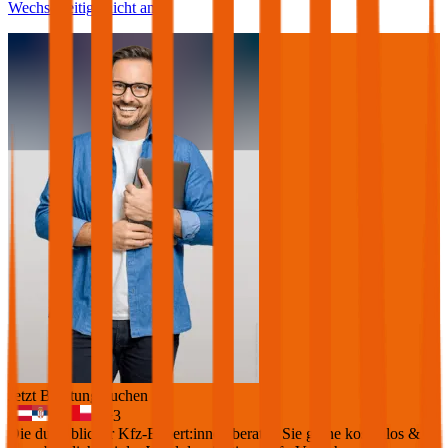
Wechselseitige nicht an.
Jetzt Beratung buchen
+
3
Die durchblicker Kfz-Expert:innen beraten Sie gerne kostenlos &