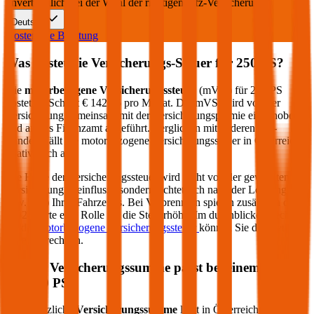
unverbindlich bei der Wahl der richtigen Kfz-Versicherung.
Deutsch
Kostenlose Beratung
Was kostet die Versicherungs-Steuer für
250
PS?
Die
motorbezogene Versicherungssteuer
(mVSt) für
250
PS
kostet im Schnitt €
142,56
pro Monat. Die mVSt wird von der
Versicherung gemeinsam mit der Versicherungsprämie eingehoben
und an das Finanzamt abgeführt. Verglichen mit anderen EU-
Ländern fällt die motorbezogene Versicherungssteuer in Österreich
relativ hoch aus.
Die Höhe der Versicherungssteuer wird nicht von der gewählten
Versicherung beeinflusst, sondern richtet sich nach der Leistung (PS
bzw. kW) Ihres Fahrzeugs. Bei Verbrennern spielen zusätzlich die
CO2-Werte eine Rolle für die Steuerhöhe. Im durchblicker Rechner
für die
motorbezogene Versicherungssteuer
können Sie die Steuer
genau berechnen.
Welche Versicherungssumme passt bei einem PKW
mit
250
PS?
Die gesetzliche
Versicherungssumme
liegt in Österreich bei der