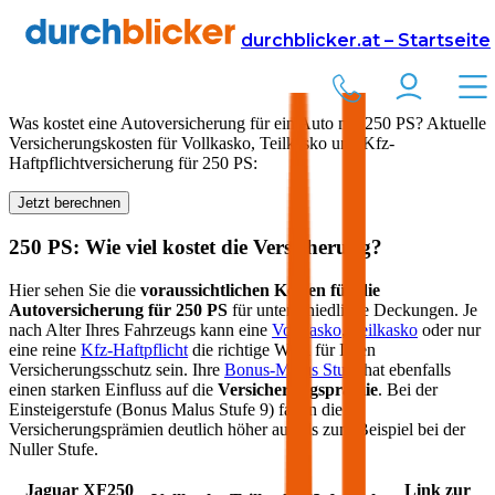
Versicherung
Autoversicherung
durchblicker.at – Startseite
Kfz Versicherung für
250
PS in Österreich
Was kostet eine Autoversicherung für ein Auto mit
250
PS? Aktuelle
Versicherungskosten für Vollkasko, Teilkasko und Kfz-
Haftpflichtversicherung für
250
PS:
Jetzt berechnen
250
PS: Wie viel kostet die Versicherung?
Hier sehen Sie die
voraussichtlichen Kosten für die
Autoversicherung für
250
PS
für unterschiedliche Deckungen. Je
nach Alter Ihres Fahrzeugs kann eine
Vollkasko
,
Teilkasko
oder nur
eine reine
Kfz-Haftpflicht
die richtige Wahl für Ihren
Versicherungsschutz sein. Ihre
Bonus-Malus Stufe
hat ebenfalls
einen starken Einfluss auf die
Versicherungsprämie
. Bei der
Einsteigerstufe (Bonus Malus Stufe 9) fallen die
Versicherungsprämien deutlich höher aus als zum Beispiel bei der
Nuller Stufe.
Jaguar
XF
250
Link zur