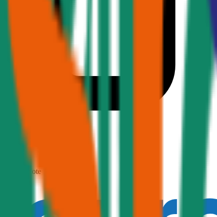
1,7
Produktnote