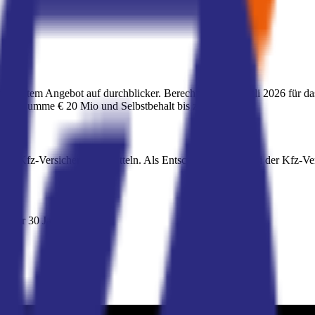
ünstigstem Angebot auf durchblicker. Berechnet am
19. Juli 2026
für da
herungssumme
€ 20 Mio
und Selbstbehalt bis zu
€ 500
.
este Kfz-Versicherung ermitteln. Als Entscheidungshilfe bei der Kfz-V
ehmer 30 Jahre