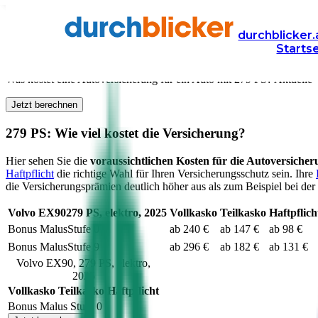
Versicherung
Autoversicherung
durchblicker.
Starts
Kfz Versicherung für
279
PS in Österreich
Was kostet eine Autoversicherung für ein Auto mit
279
PS? Aktuelle V
Jetzt berechnen
279
PS: Wie viel kostet die Versicherung?
Hier sehen Sie die
voraussichtlichen Kosten für die Autoversiche
Haftpflicht
die richtige Wahl für Ihren Versicherungsschutz sein. Ihre
die Versicherungsprämien deutlich höher aus als zum Beispiel bei der 
Volvo
EX90
279
PS,
elektro
,
2025
Vollkasko
Teilkasko
Haftpflich
Bonus Malus
Stufe
0
ab 240 €
ab 147 €
ab 98 €
Bonus Malus
Stufe
9
ab 296 €
ab 182 €
ab 131 €
Volvo
EX90
,
279
PS,
elektro
,
2025
Vollkasko
Teilkasko
Haftpflicht
Bonus Malus Stufe
0