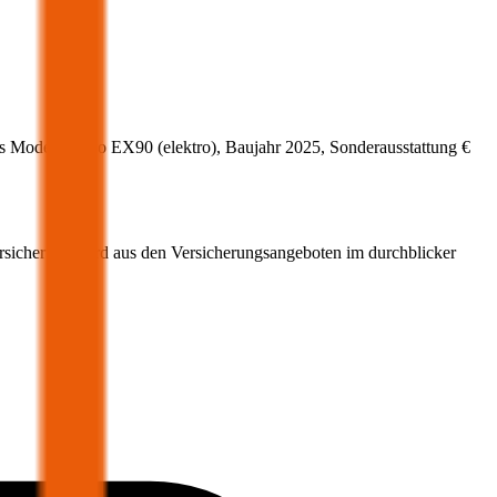
s Modell
Volvo
EX90
(
elektro
)
, Baujahr
2025
, Sonderausstattung
€
ersicherung wird aus den Versicherungsangeboten im durchblicker