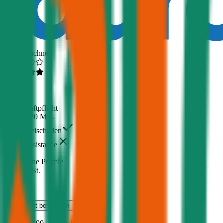
Ausgezeichnet
4,5
(
510
)
Haftpflicht
€ 20 Mio.
Freischaden
Assistance
Monatliche Prämie
inkl. mVSt.
€ 97,57
Haftpflicht
berechnen
Volvo
EX90, Teilkasko