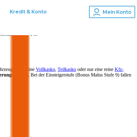
s
Kredit & Konto
Mein Konto
cherung für
279
PS:
ahrzeugs kann eine
Vollkasko
,
Teilkasko
oder nur eine reine
Kfz-
herungsprämie
. Bei der Einsteigerstufe (Bonus Malus Stufe 9) fallen