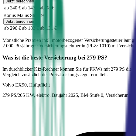
Jetzt berechnen
ab 240 €
ab 147 €
ab 98 €
Bonus Malus Stufe
9
Jetzt berechnen
ab 296 €
ab 182 €
ab 131 €
Monatliche Prämien inkl. motorbezogener Versicherungssteuer laut g
2.000
,
30-jährige:r
Versicherungsnehmer:in (PLZ:
1010
) mit Versic
Was ist die beste Versicherung bei
279
PS?
Im durchblicker Kfz-Rechner können Sie für PKWs mit
279
PS die b
Vergleich zusätzlich der Preis-Leistungssieger ermittelt.
Volvo
EX90, Haftpflicht
279 PS/205 KW, elektro, Baujahr 2025,
BM-Stufe
0
, Versicherungsn