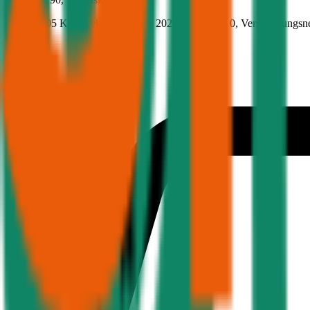
279 PS/205 KW, elektro, Baujahr 2025,
BM-Stufe
0
, Versicherungsn