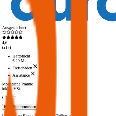
Ausgezeichnet
4,6
(
217
)
Haftpflicht
€ 20 Mio.
Freischaden
Assistance
Monatliche Prämie
inkl. mVSt.
€ 159,54
Haftpflicht
berechnen
Land Rover
Range Rover Velar, Teilkasko