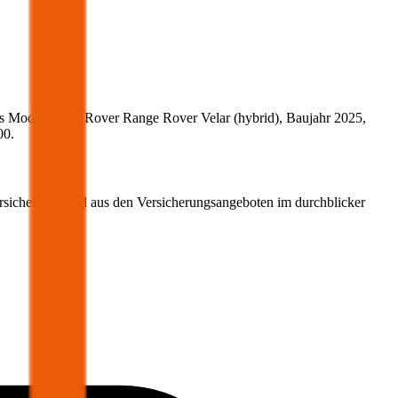
s Modell
Land Rover
Range Rover Velar
(
hybrid
)
, Baujahr
2025
,
00
.
ersicherung wird aus den Versicherungsangeboten im durchblicker