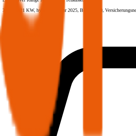
300 PS/221 KW, hybrid, Baujahr 2025,
BM-Stufe
0
, Versicherungsn