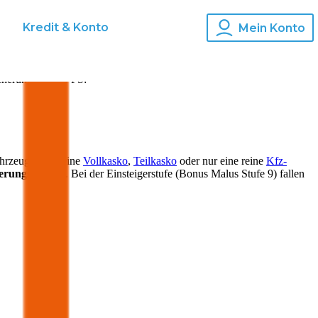
s
Kredit & Konto
Mein Konto
cherung für
300
PS:
ahrzeugs kann eine
Vollkasko
,
Teilkasko
oder nur eine reine
Kfz-
herungsprämie
. Bei der Einsteigerstufe (Bonus Malus Stufe 9) fallen