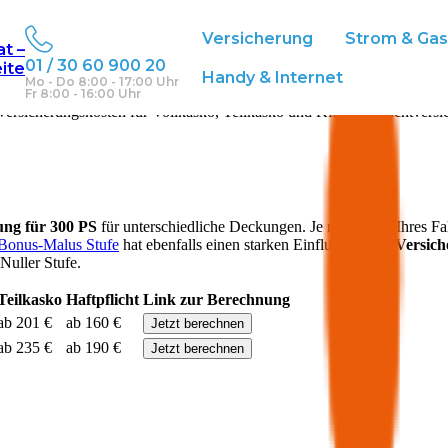
Versicherung
Strom & Ga
at –
01 / 30 60 900 20
eite
Handy & Internet
Mo - Do 8:00 - 17:00 Uhr
Fr 8:00 - 16:00 Uhr
ersicherungskosten für Vollkasko, Teilkasko und Kfz-Haftpflichtversi
rung für
300
PS
für unterschiedliche Deckungen. Je nach Alter Ihres F
Bonus-Malus Stufe
hat ebenfalls einen starken Einfluss auf die
Versic
Nuller Stufe.
Teilkasko
Haftpflicht
Link zur Berechnung
ab 201 €
ab 160 €
Jetzt berechnen
ab 235 €
ab 190 €
Jetzt berechnen