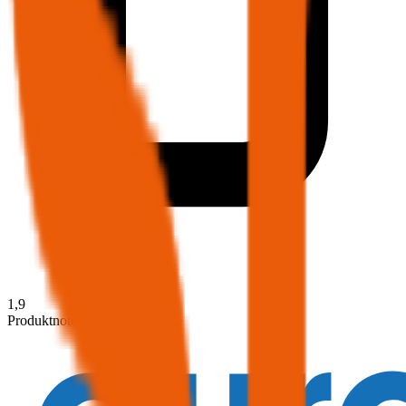
1,9
Produktnote