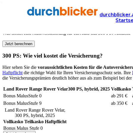
Versicherung
Autoversicherung
durchblicker.
Starts
Kfz Versicherung für
300
PS in Österreich
Was kostet eine Autoversicherung für ein Auto mit
300
PS? Aktuelle V
Jetzt berechnen
300
PS: Wie viel kostet die Versicherung?
Hier sehen Sie die
voraussichtlichen Kosten für die Autoversiche
Haftpflicht
die richtige Wahl für Ihren Versicherungsschutz sein. Ihre
die Versicherungsprämien deutlich höher aus als zum Beispiel bei der 
Land Rover
Range Rover Velar
300
PS,
hybrid
,
2025
Vollkasko
Bonus Malus
Stufe
0
ab 291 €
Bonus Malus
Stufe
9
ab 350 €
Land Rover
Range Rover Velar
,
300
PS,
hybrid
,
2025
Vollkasko
Teilkasko
Haftpflicht
Bonus Malus Stufe
0