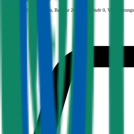
383.2 PS/282 KW, benzin, Baujahr 2002,
BM-Stufe
0
, Versicherung