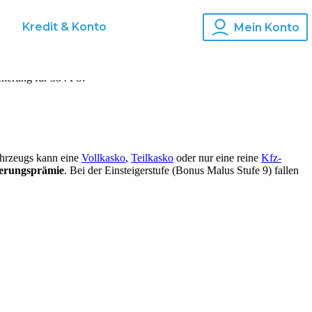
s
Kredit & Konto
Mein Konto
cherung für
384
PS:
ahrzeugs kann eine
Vollkasko
,
Teilkasko
oder nur eine reine
Kfz-
herungsprämie
. Bei der Einsteigerstufe (Bonus Malus Stufe 9) fallen