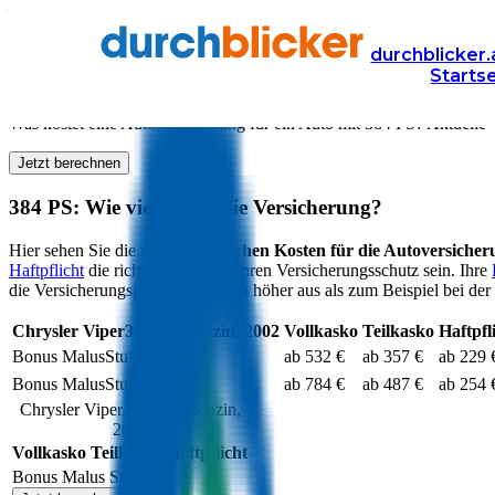
Versicherung
Autoversicherung
durchblicker.
Starts
Kfz Versicherung für
384
PS in Österreich
Was kostet eine Autoversicherung für ein Auto mit
384
PS? Aktuelle V
Jetzt berechnen
384
PS: Wie viel kostet die Versicherung?
Hier sehen Sie die
voraussichtlichen Kosten für die Autoversiche
Haftpflicht
die richtige Wahl für Ihren Versicherungsschutz sein. Ihre
die Versicherungsprämien deutlich höher aus als zum Beispiel bei der 
Chrysler
Viper
384
PS,
benzin
,
2002
Vollkasko
Teilkasko
Haftpfl
Bonus Malus
Stufe
0
ab 532 €
ab 357 €
ab 229 
Bonus Malus
Stufe
9
ab 784 €
ab 487 €
ab 254 
Chrysler
Viper
,
384
PS,
benzin
,
2002
Vollkasko
Teilkasko
Haftpflicht
Bonus Malus Stufe
0