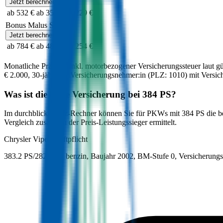
Jetzt berechnen
ab 532 €
ab 357 €
ab 229 €
Bonus Malus Stufe
9
Jetzt berechnen
ab 784 €
ab 487 €
ab 254 €
Monatliche Prämien inkl. motorbezogener Versicherungssteuer laut g
€ 2.000
,
30-jährige:r
Versicherungsnehmer:in (PLZ:
1010
) mit Versi
Was ist die beste Versicherung bei
384
PS?
Im durchblicker Kfz-Rechner können Sie für PKWs mit
384
PS die b
Vergleich zusätzlich der Preis-Leistungssieger ermittelt.
Chrysler
Viper, Haftpflicht
383.2 PS/282 KW, benzin, Baujahr 2002,
BM-Stufe
0
, Versicherung