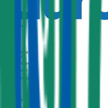
Ausgezeichnet
4,5
(
510
)
Haftpflicht
€ 20 Mio.
Freischaden
Assistance
Monatliche Prämie
inkl. mVSt.
€ 229,39
Haftpflicht
berechnen
Chrysler
Viper, Teilkasko