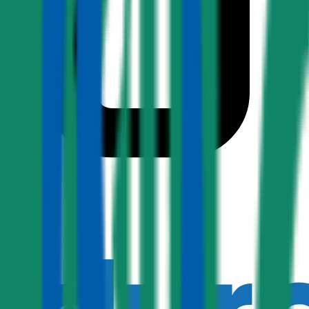
1,7
Produktnote