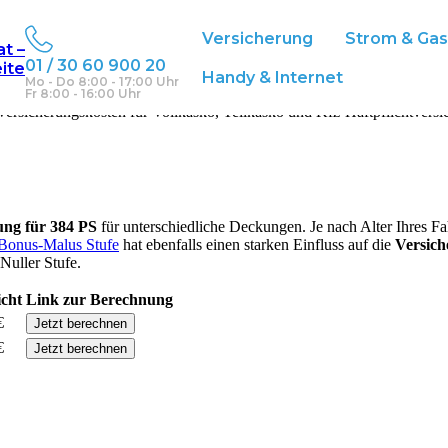
Versicherung
Strom & Ga
at –
01 / 30 60 900 20
eite
Handy & Internet
Mo - Do 8:00 - 17:00 Uhr
Fr 8:00 - 16:00 Uhr
ersicherungskosten für Vollkasko, Teilkasko und Kfz-Haftpflichtversi
rung für
384
PS
für unterschiedliche Deckungen. Je nach Alter Ihres F
Bonus-Malus Stufe
hat ebenfalls einen starken Einfluss auf die
Versic
Nuller Stufe.
icht
Link zur Berechnung
€
Jetzt berechnen
€
Jetzt berechnen