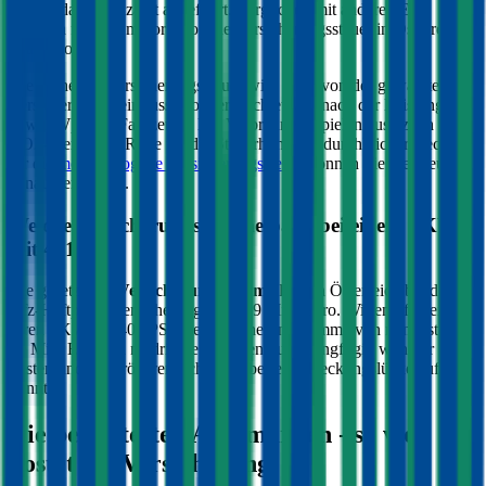
und an das Finanzamt abgeführt. Verglichen mit anderen EU-
Ländern fällt die motorbezogene Versicherungssteuer in Österreich
relativ hoch aus.
Die Höhe der Versicherungssteuer wird nicht von der gewählten
Versicherung beeinflusst, sondern richtet sich nach der Leistung (PS
bzw. kW) Ihres Fahrzeugs. Bei Verbrennern spielen zusätzlich die
CO2-Werte eine Rolle für die Steuerhöhe. Im durchblicker Rechner
für die
motorbezogene Versicherungssteuer
können Sie die Steuer
genau berechnen.
Welche Versicherungssumme passt bei einem PKW
mit
401
PS?
Die gesetzliche
Versicherungssumme
liegt in Österreich bei der
Kfz-Haftpflichtversicherung bei 7,79 Mio. Euro. Wir empfehlen für
Ihren PKW mit
401
PS eine Versicherungssumme von mindestens
20 Mio. Euro, da niedrigere Summen nur geringfügig weniger
kosten und bei größeren Schäden aber eine Deckungslücke auftreten
könnte.
Die beliebtesten Automarken - so viel
kostet die Versicherung: