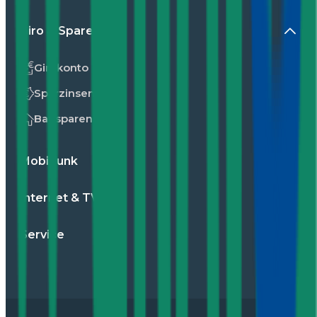
Giro & Sparen
Girokonto
Sparzinsen
Bausparen
Mobilfunk
Internet & TV
Service