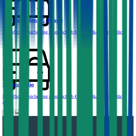
Mercedes-Benz
C-Klasse
Haftpflichtversicherung monatlich ab
€ 99
,
Vollkasko monatlich
ab …
Renault
Clio
Haftpflichtversicherung monatlich ab
€ 30
,
Vollkasko monatlich
ab …
Mehr laden