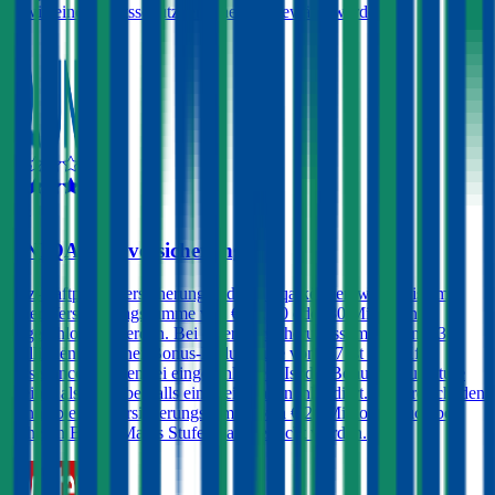
sowie eine Rechtsschutzversicherung gewählt werden.
4,3
UNIQA Autoversicherung
Kfz-Haftpflichtversicherungen der Uniqa können wahlweise mit
einer Versicherungssumme von € 10, 20 oder 30 Millionen
abgeschlossen werden. Bei einer Versicherungssumme von € 30
Millionen und einer Bonus-Malus Stufe von 0-7 ist eine Kfz-
Assistance prämienfrei eingeschlossen. Ist die Bonus-Malus Stufe
kleiner als 4 ist ebenfalls ein Freischaden inkludiert. Ein Freischaden
kann ab einer Versicherungssumme von € 20 Millionen auch bei
höheren Bonus-Malus Stufen dazugebucht werden.