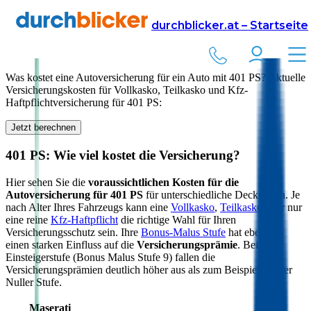
Versicherung
Autoversicherung
durchblicker.at – Startseite
Kfz Versicherung für
401
PS in Österreich
Was kostet eine Autoversicherung für ein Auto mit
401
PS? Aktuelle
Versicherungskosten für Vollkasko, Teilkasko und Kfz-
Haftpflichtversicherung für
401
PS:
Jetzt berechnen
401
PS: Wie viel kostet die Versicherung?
Hier sehen Sie die
voraussichtlichen Kosten für die
Autoversicherung für
401
PS
für unterschiedliche Deckungen. Je
nach Alter Ihres Fahrzeugs kann eine
Vollkasko
,
Teilkasko
oder nur
eine reine
Kfz-Haftpflicht
die richtige Wahl für Ihren
Versicherungsschutz sein. Ihre
Bonus-Malus Stufe
hat ebenfalls
einen starken Einfluss auf die
Versicherungsprämie
. Bei der
Einsteigerstufe (Bonus Malus Stufe 9) fallen die
Versicherungsprämien deutlich höher aus als zum Beispiel bei der
Nuller Stufe.
Maserati