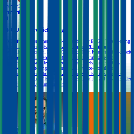
4,4
ERGO Autoversicherung
Kfz-Haftpflichtversicherungen können bei der ERGO Versicherung
mit einer Versicherungssumme von € 15 und 20 Millionen
abgeschlossen werden. Die ERGO bietet ihren Kunden, die sich seit
mindestens zwei Jahren in der Bonus Malus-Stufe 0 befinden,
unbegrenzte Freischäden. Gegen einen Aufpreis kann die Kfz-
Haftpflichtversicherung auch um ein Assistance-Produkt, eine
Insassen-Unfallversicherung sowie einen Rechtsschutz erweitert
werden. In der Haftpflicht kann ein Selbstbehalt gewählt werden der
zu einer Prämienvergünstigung führt.