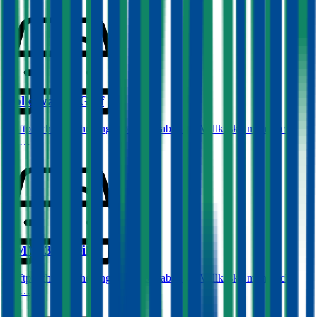
Volkswagen
Golf
Haftpflichtversicherung monatlich ab
€ 50
,
Vollkasko monatlich
ab …
BMW
3er-Reihe
Haftpflichtversicherung monatlich ab
€ 68
,
Vollkasko monatlich
ab …