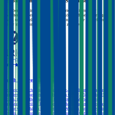
Wo soll ich ein Auto mit
401
PS versichern?
Wir haben Kund:innen befragt, wie zufrieden Sie mit ihrer
gewählten Autoversicherung sind. Sie können diese Erfahrungen
nutzen, um zusätzlich zu Preis & Leistung auch die Empfehlungen
anderer in Ihre Entscheidung einfließen zu lassen:
4,2
Zurich Autoversicherung
Die Zurich Versicherung bietet eine Kfz-Haftpflichtversicherung mit
einer Versicherungssumme in Höhe von € 8, 12, 15, 20 oder 25
Mio. an. Für die Bonusstufen 0 bis 3 bietet die Zurich einen
Bonusstufenvorteil an. Damit geht die Bonusstufe nicht verloren,
egal wie viele Schäden passieren. Des Weiteren kann gegen einen
Aufpreis ein Assistance-Produkt, eine Insassen-Unfallversicherung