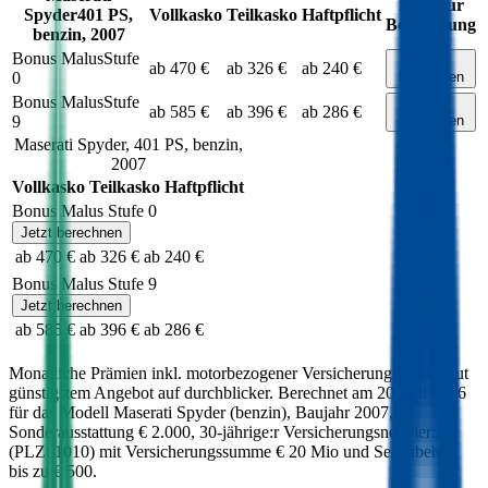
Link zur
Spyder
401
PS,
Vollkasko
Teilkasko
Haftpflicht
Berechnung
benzin
,
2007
Bonus Malus
Stufe
Jetzt
ab 470 €
ab 326 €
ab 240 €
0
berechnen
Bonus Malus
Stufe
Jetzt
ab 585 €
ab 396 €
ab 286 €
9
berechnen
Maserati
Spyder
,
401
PS,
benzin
,
2007
Vollkasko
Teilkasko
Haftpflicht
Bonus Malus Stufe
0
Jetzt berechnen
ab 470 €
ab 326 €
ab 240 €
Bonus Malus Stufe
9
Jetzt berechnen
ab 585 €
ab 396 €
ab 286 €
Monatliche Prämien inkl. motorbezogener Versicherungssteuer laut
günstigstem Angebot auf durchblicker. Berechnet am
20. Juli 2026
für das Modell
Maserati
Spyder
(
benzin
)
, Baujahr
2007
,
Sonderausstattung
€ 2.000
,
30-jährige:r
Versicherungsnehmer:in
(PLZ:
1010
) mit Versicherungssumme
€ 20 Mio
und Selbstbehalt
bis zu
€ 500
.