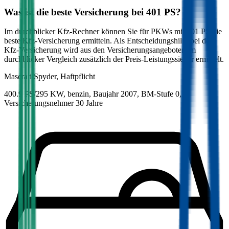
Was ist die beste Versicherung bei
401
PS?
Im durchblicker Kfz-Rechner können Sie für PKWs mit
401
PS die
beste Kfz-Versicherung ermitteln. Als Entscheidungshilfe bei der
Kfz-Versicherung wird aus den Versicherungsangeboten im
durchblicker Vergleich zusätzlich der Preis-Leistungssieger ermittelt.
Maserati
Spyder, Haftpflicht
400.9 PS/295 KW, benzin, Baujahr 2007,
BM-Stufe
0
,
Versicherungsnehmer 30 Jahre