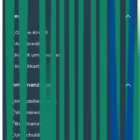
Kredit
Online-Kredit
Autokredit
Kredit umschulden
Kreditkarte
Immofinanzierung
Immobilienkredit
Wohnkredit
Baufinanzierung
Umschuldung