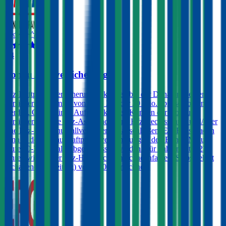
4,4
Donau Autoversicherung
Kfz-Haftpflichtversicherungen können bei der Donau mit einer
Versicherungssumme von € 10, 20 oder 30 Mio. abgeschlossen
werden. Gegen einen Aufpreis können Kunden der Donau
Versicherung eine Kfz-Assistance, eine Kfz-Rechtsschutz und/oder
eine Kfz-Insassenunfallversicherung abschließen. Ein Freischaden
kann in der Donau-Haftpflichtversicherung in den Bonus-Malus-
Stufen 0-3 ebenfalls abgeschlossen werden. Für Fahrer unter 23
Jahren wird in der Kfz-Haftpflicht im Schadenfall ein Selbstbehalt
(Schadenersatzbeitrag) von € 400 verrechnet.