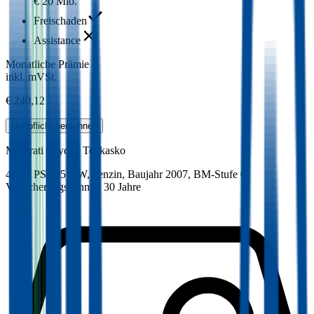
€ 20 Mio.
Freischaden
Assistance
Monatliche Prämie
inkl. mVSt.
€ 240,12
Haftpflicht
berechnen
Maserati
Spyder, Teilkasko
400.9 PS/295 KW, benzin, Baujahr 2007,
BM-Stufe
0
,
Versicherungsnehmer 30 Jahre