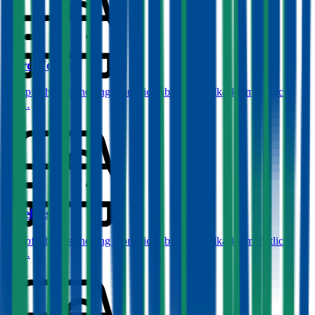
Ford
Focus
Haftpflichtversicherung monatlich ab
€ 32
,
Vollkasko monatlich
ab …
Opel
Astra
Haftpflichtversicherung monatlich ab
€ 36
,
Vollkasko monatlich
ab …