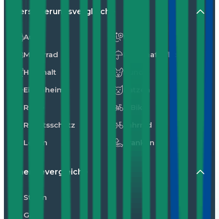
Versicherungsvergleiche
Auto
Unfall
Motorrad
Privathaftpflicht
Haushalt
Hunde
Eigenheim
Katzen
Reise
E-Bike
Rechtsschutz
Fahrrad
Leben
Kranken
Energievergleiche
Strom
Gas