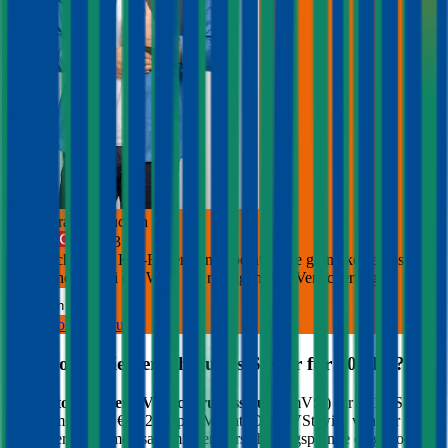
Jetzt Beratung buchen
+
3
Die durchblicker Kfz-Expert:innen beraten Sie gerne kostenlos &
unverbindlich bei der Wahl der richtigen Kfz-Versicherung.
Deutsch
Kostenlose Beratung
Was kostet die Versicherungs-Steuer für
401
PS?
Die
motorbezogene Versicherungssteuer
(mVSt) für
401
PS
kostet im Schnitt €
212,16
pro Monat. Die mVSt wird von der
Versicherung gemeinsam mit der Versicherungsprämie eingehoben