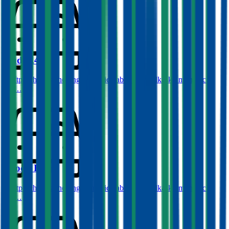
Audi
A4
Haftpflichtversicherung monatlich ab
€ 87
,
Vollkasko monatlich
ab …
Skoda
Fabia
Haftpflichtversicherung monatlich ab
€ 34
,
Vollkasko monatlich
ab …