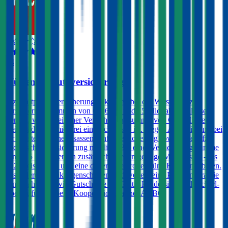
4,4
Wüstenrot Autoversicherung
Kfz-Haftpflichtversicherungen können bei der Wüstenrot zu
Versicherungssummen von € 7,6, 10 und 15 Mio. abgeschlossen
werden, wobei bei einer Versicherungssumme von € 15 Mio. ein
Freischaden prämienfrei eingeschlossen ist. Gegen Aufpreis sind bei
der Wüstenrot eine Insassen-Unfallversicherung sowie eine Kfz-
Rechtsschutzversicherung möglich. Bei einer Versicherungssumme
von € 15 Mio. werden zusätzlich - gegen geringe Mehrkosten - bis
zu 2 Freischäden und eine dauerhafte große grüne Karte angeboten.
Besondere Produkteigenschaften sind weiters eine Prämiengarantie
von 3 Jahren, sowie Gutscheine für Gratis-Kindersitze und Pickerl-
Überprüfungen beim Kooperationspartner ARBÖ.