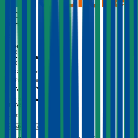
Ausgezeichnet
4,3
(
309
)
Haftpflicht
€ 30 Mio.
Selbstbehalt Kasko
€ 600
Grobe Fahrlässigkeit
Freischaden
Assistance
Monatliche Prämie
inkl. mVSt.
€ 470,35
Vollkasko
berechnen