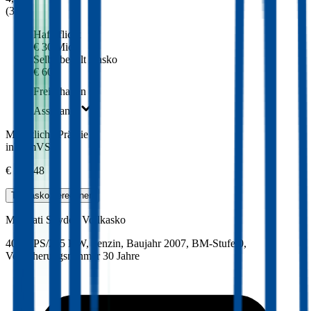
(
309
)
Haftpflicht
€ 30 Mio.
Selbstbehalt Kasko
€ 600
Freischaden
Assistance
Monatliche Prämie
inkl. mVSt.
€ 326,48
Teilkasko
berechnen
Maserati
Spyder, Vollkasko
400.9 PS/295 KW, benzin, Baujahr 2007,
BM-Stufe
0
,
Versicherungsnehmer 30 Jahre