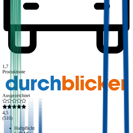
1,7
Produktnote
Ausgezeichnet
4,5
(
510
)
Haftpflicht