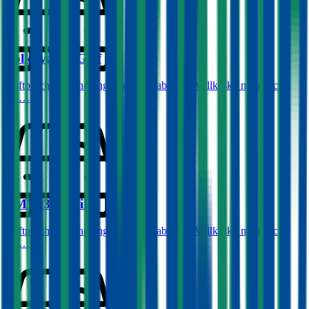
Volkswagen
Golf
Haftpflichtversicherung monatlich ab
€ 50
,
Vollkasko monatlich
ab …
BMW
3er-Reihe
Haftpflichtversicherung monatlich ab
€ 68
,
Vollkasko monatlich
ab …