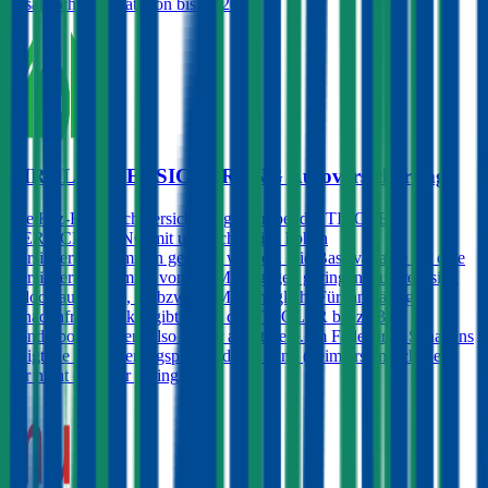
zusätzlichen Rabatt von bis zu 20%.
TIROLER VERSICHERUNG Autoversicherung
Die Kfz-Haftpflichtversicherung kann bei der TIROLER
VERSICHERUNG mit unterschiedlich hohen
Versicherungssummen gewählt werden. Die Basisvariante hat eine
Versicherungssumme von € 8 Mio., gegen geringen Aufpreis sind
jedoch auch € 10, 15 bzw. 20 Mio. möglich. Für langjährig
schadenfreie Lenker gibt es bei der TIROLER bis zu 3
Sonderbonusstufen, also besser als Stufe 0. Im Falle eines Schadens
steigt die Versicherungsprämie damit dann (beim ersten Schaden)
gar nicht oder nur geringfügig.