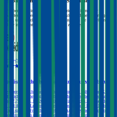
Wo soll ich ein Auto mit
477
PS versichern?
Wir haben Kund:innen befragt, wie zufrieden Sie mit ihrer
gewählten Autoversicherung sind. Sie können diese Erfahrungen
nutzen, um zusätzlich zu Preis & Leistung auch die Empfehlungen
anderer in Ihre Entscheidung einfließen zu lassen:
4,5
Oberösterreichische Versicherung Autoversicherung
Die Oberösterreichische Versicherung bietet im Rahmen der Kfz-
Haftpflichtversicherung die Wahl zwischen Versicherungssummen
von € 7,79, 9, 12, 16, 20 und 30 Mio. Für Kunden zwischen dem
25. und dem 69. Lebensjahr wird, sofern sie in der Bonus Malus-
Stufe 0 sind, ein Freischaden geboten. Andere Kunden können
einen Freischaden gegen Aufpreis abschließen. Dem