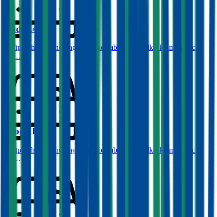
Audi
A4
Haftpflichtversicherung monatlich ab
€ 87
,
Vollkasko monatlich
ab …
Skoda
Fabia
Haftpflichtversicherung monatlich ab
€ 34
,
Vollkasko monatlich
ab …