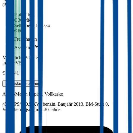
(
309
)
Haftpflicht
€ 30 Mio.
Selbstbehalt Kasko
€ 600
Freischaden
Assistance
Monatliche Prämie
inkl. mVSt.
€ 396,41
Teilkasko
berechnen
Aston-Martin
Rapide, Vollkasko
476.3 PS/350.5 KW, benzin, Baujahr 2013,
BM-Stufe
0
,
Versicherungsnehmer 30 Jahre