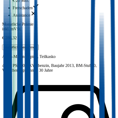
€ 20 Mio.
Freischaden
Assistance
Monatliche Prämie
inkl. mVSt.
€ 286,32
Haftpflicht
berechnen
Aston-Martin
Rapide, Teilkasko
476.3 PS/350.5 KW, benzin, Baujahr 2013,
BM-Stufe
0
,
Versicherungsnehmer 30 Jahre