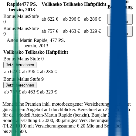
Link zur
Rapide
477
PS,
Vollkasko
Teilkasko
Haftpflicht
Berechnung
benzin
,
2013
Bonus Malus
Stufe
Jetzt
ab 622 €
ab 396 €
ab 286 €
0
berechnen
Bonus Malus
Stufe
Jetzt
ab 757 €
ab 463 €
ab 329 €
9
berechnen
Aston-Martin
Rapide
,
477
PS,
benzin
,
2013
Vollkasko
Teilkasko
Haftpflicht
Bonus Malus Stufe
0
Jetzt berechnen
ab 622 €
ab 396 €
ab 286 €
Bonus Malus Stufe
9
Jetzt berechnen
ab 757 €
ab 463 €
ab 329 €
Monatliche Prämien inkl. motorbezogener Versicherungssteuer laut
günstigstem Angebot auf durchblicker. Berechnet am
29. Juli 2026
für das Modell
Aston-Martin
Rapide
(
benzin
)
, Baujahr
2013
,
Sonderausstattung
€ 2.000
,
30-jährige:r
Versicherungsnehmer:in
(PLZ:
1010
) mit Versicherungssumme
€ 20 Mio
und Selbstbehalt
bis zu
€ 500
.