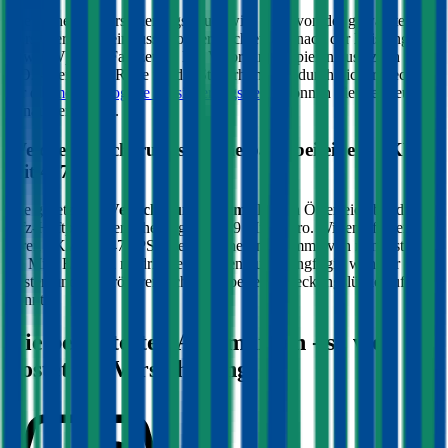
Die Höhe der Versicherungssteuer wird nicht von der gewählten
Versicherung beeinflusst, sondern richtet sich nach der Leistung (PS
bzw. kW) Ihres Fahrzeugs. Bei Verbrennern spielen zusätzlich die
CO2-Werte eine Rolle für die Steuerhöhe. Im durchblicker Rechner
für die
motorbezogene Versicherungssteuer
können Sie die Steuer
genau berechnen.
Welche Versicherungssumme passt bei einem PKW
mit
477
PS?
Die gesetzliche
Versicherungssumme
liegt in Österreich bei der
Kfz-Haftpflichtversicherung bei 7,79 Mio. Euro. Wir empfehlen für
Ihren PKW mit
477
PS eine Versicherungssumme von mindestens
20 Mio. Euro, da niedrigere Summen nur geringfügig weniger
kosten und bei größeren Schäden aber eine Deckungslücke auftreten
könnte.
Die beliebtesten Automarken - so viel
kostet die Versicherung: