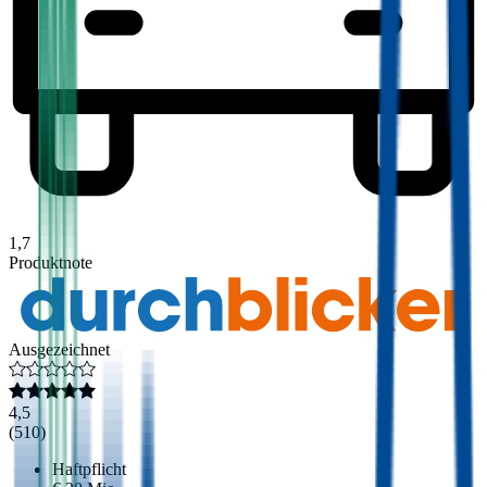
1,7
Produktnote
Ausgezeichnet
4,5
(
510
)
Haftpflicht