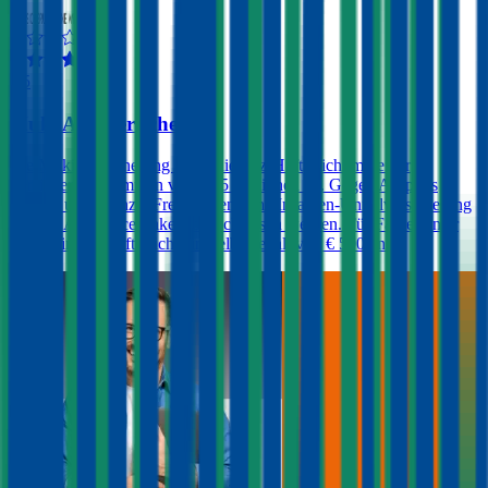
4,5
Muki Autoversicherung
Die Muki Versicherung bietet die Kfz-Haftpflicht mit einer
Versicherungssummen von € 35 Millionen an. Gegen Aufpreis
können unbegrenzte Freischäden, eine Insassen-Unfallversicherung
und ein Assistance-Paket abgeschlossen werden. Für Fahrer unter
23 fällt in der Haftpflicht ein Selbstbehalt von € 500 an.