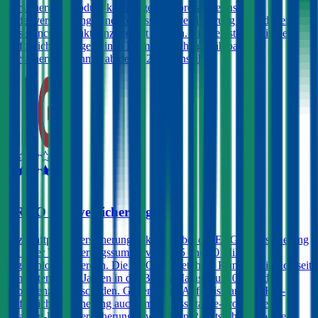
Versicherungsprodukt kann gegen Aufpreis eine Insassen-
Unfallversicherung, eine Rechtsschutzversicherung und/oder ein
Assistance-Produkt hinzugefügt werden. Ein Selbstbehalt in der
Haftpflicht ist gegen einen Prämienabschlag wählbar für
Versicherungsnehmer ab dem 22. Lebensjahr.
4,4
ERGO Autoversicherung
Kfz-Haftpflichtversicherungen können bei der ERGO Versicherung
mit einer Versicherungssumme von € 15 und 20 Millionen
abgeschlossen werden. Die ERGO bietet ihren Kunden, die sich seit
mindestens zwei Jahren in der Bonus Malus-Stufe 0 befinden,
unbegrenzte Freischäden. Gegen einen Aufpreis kann die Kfz-
Haftpflichtversicherung auch um ein Assistance-Produkt, eine
Insassen-Unfallversicherung sowie einen Rechtsschutz erweitert