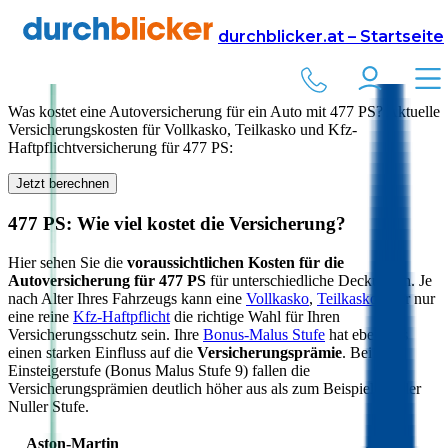
Versicherung
Autoversicherung
durchblicker.at – Startseite
Kfz Versicherung für
477
PS in Österreich
Was kostet eine Autoversicherung für ein Auto mit
477
PS? Aktuelle
Versicherungskosten für Vollkasko, Teilkasko und Kfz-
Haftpflichtversicherung für
477
PS:
Jetzt berechnen
477
PS: Wie viel kostet die Versicherung?
Hier sehen Sie die
voraussichtlichen Kosten für die
Autoversicherung für
477
PS
für unterschiedliche Deckungen. Je
nach Alter Ihres Fahrzeugs kann eine
Vollkasko
,
Teilkasko
oder nur
eine reine
Kfz-Haftpflicht
die richtige Wahl für Ihren
Versicherungsschutz sein. Ihre
Bonus-Malus Stufe
hat ebenfalls
einen starken Einfluss auf die
Versicherungsprämie
. Bei der
Einsteigerstufe (Bonus Malus Stufe 9) fallen die
Versicherungsprämien deutlich höher aus als zum Beispiel bei der
Nuller Stufe.
Aston-Martin