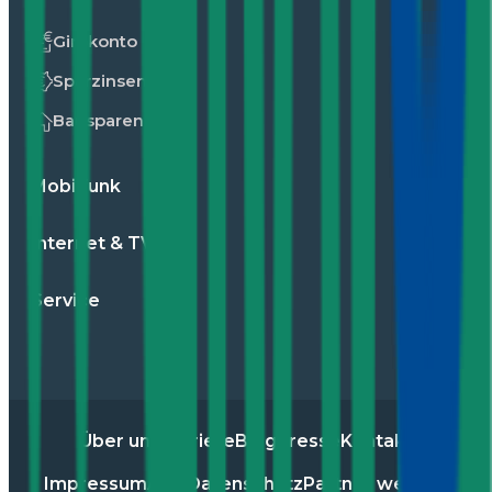
Girokonto
Sparzinsen
Bausparen
Mobilfunk
Internet & TV
Service
Über uns
Karriere
Blog
Presse
Kontakt
Impressum
AGB
Datenschutz
Partner werden