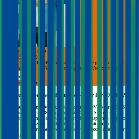
Jetzt Beratung buchen
+
3
Die durchblicker Kfz-Expert:innen beraten Sie gerne kostenlos &
unverbindlich bei der Wahl der richtigen Kfz-Versicherung.
Deutsch
Kostenlose Beratung
Was kostet die Versicherungs-Steuer für
477
PS?
Die
motorbezogene Versicherungssteuer
(mVSt) für
477
PS
kostet im Schnitt €
258,36
pro Monat. Die mVSt wird von der
Versicherung gemeinsam mit der Versicherungsprämie eingehoben
und an das Finanzamt abgeführt. Verglichen mit anderen EU-
Ländern fällt die motorbezogene Versicherungssteuer in Österreich
relativ hoch aus.