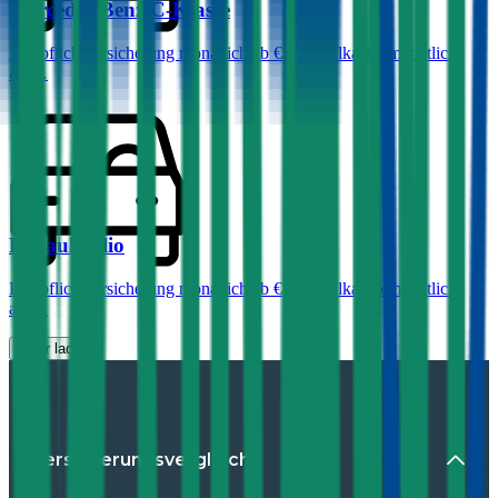
Mercedes-Benz
C-Klasse
Haftpflichtversicherung monatlich ab
€ 99
,
Vollkasko monatlich
ab …
Renault
Clio
Haftpflichtversicherung monatlich ab
€ 30
,
Vollkasko monatlich
ab …
Mehr laden
Versicherungsvergleiche