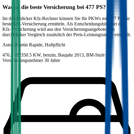
Was ist die beste Versicherung bei
477
PS?
Im durchblicker Kfz-Rechner können Sie für PKWs mit
477
PS die
beste Kfz-Versicherung ermitteln. Als Entscheidungshilfe bei der
Kfz-Versicherung wird aus den Versicherungsangeboten im
durchblicker Vergleich zusätzlich der Preis-Leistungssieger ermittelt.
Aston-Martin
Rapide, Haftpflicht
476.3 PS/350.5 KW, benzin, Baujahr 2013,
BM-Stufe
0
,
Versicherungsnehmer 30 Jahre