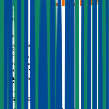
Ausgezeichnet
4,3
(
309
)
Haftpflicht
€ 30 Mio.
Selbstbehalt Kasko
€ 600
Grobe Fahrlässigkeit
Freischaden
Assistance
Monatliche Prämie
inkl. mVSt.
€ 621,59
Vollkasko
berechnen