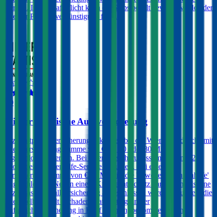
werden. In der Haftpflicht kann ein Selbstbehalt gewählt werden der
zu einer Prämienvergünstigung führt.
3,9
Wiener Städtische Autoversicherung
Kfz-Haftpflichtversicherungen können bei der Wiener Städtische mit
einer Versicherungssumme von € 10, 20 oder 30 Mio.
abgeschlossen werden. Bei einer Versicherungssumme von € 20
Mio. ist ein Pannenhilfe-Service inkludiert. Bei einer
Versicherungssumme von € 30 Mio. ist die 'Erweiterte Pannenhilfe'
eingeschlossen. Neben einem Kfz-Rechtsschutz kann ebenfalls eine
Kfz-Insassenunfallversicherung abgeschlossen werden. Kunden, die
einen Selbstbehalt (Schadenersatzbeitrag) in der
Haftpflichtversicherung in Kauf nehmen, bekommen einen