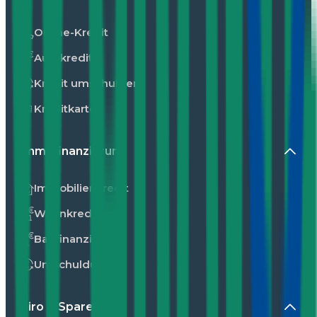
Online-Kredit
Autokredit
Kredit umschulden
Kreditkarte
Immofinanzierung
Immobilienkredit
Wohnkredit
Baufinanzierung
Umschuldung
Giro & Sparen