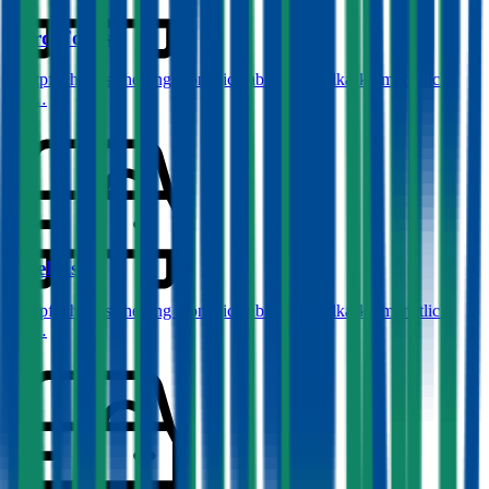
Ford
Focus
Haftpflichtversicherung monatlich ab
€ 32
,
Vollkasko monatlich
ab …
Opel
Astra
Haftpflichtversicherung monatlich ab
€ 36
,
Vollkasko monatlich
ab …