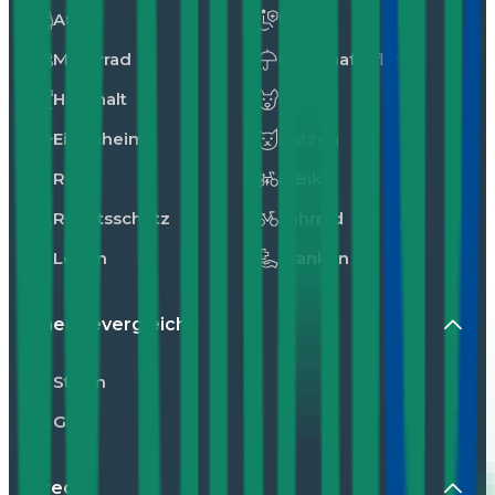
Auto
Unfall
Motorrad
Privathaftpflicht
Haushalt
Hunde
Eigenheim
Katzen
Reise
E-Bike
Rechtsschutz
Fahrrad
Leben
Kranken
Energievergleiche
Strom
Gas
Kredit