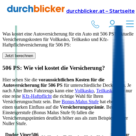
Versicherung
Autoversicherung
durchblicker.at – Startseite
Kfz Versicherung für
506
PS in Österreich
Was kostet eine Autoversicherung für ein Auto mit
506
PS? Aktuelle
Versicherungskosten für Vollkasko, Teilkasko und Kfz-
Haftpflichtversicherung für
506
PS:
Jetzt berechnen
506
PS: Wie viel kostet die Versicherung?
Hier sehen Sie die
voraussichtlichen Kosten für die
Autoversicherung für
506
PS
für unterschiedliche Deckungen. Je
nach Alter Ihres Fahrzeugs kann eine
Vollkasko
,
Teilkasko
oder nur
eine reine
Kfz-Haftpflicht
die richtige Wahl für Ihren
Versicherungsschutz sein. Ihre
Bonus-Malus Stufe
hat ebenfalls
einen starken Einfluss auf die
Versicherungsprämie
. Bei der
Einsteigerstufe (Bonus Malus Stufe 9) fallen die
Versicherungsprämien deutlich höher aus als zum Beispiel bei der
Nuller Stufe.
Dodge
Viper
506
Link zur