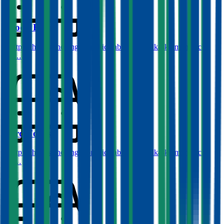
Skoda
Fabia
Haftpflichtversicherung monatlich ab
€ 34
,
Vollkasko monatlich
ab …
Ford
Focus
Haftpflichtversicherung monatlich ab
€ 32
,
Vollkasko monatlich
ab …