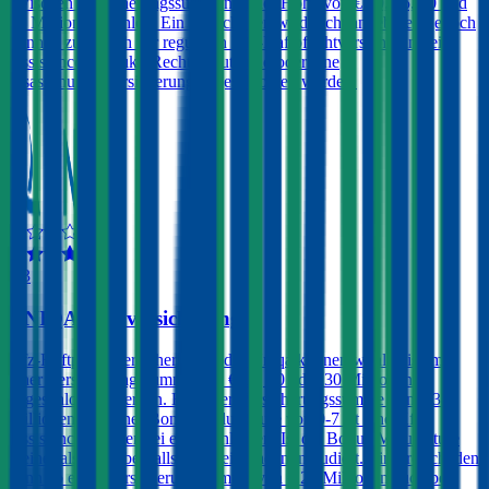
zwischen Versicherungssummen in der Höhe von € 10, 15, 20 und
25 Millionen wählen. Ein Freischaden wird nicht angeboten, jedoch
können zusätzlich zur regulären Kfz-Haftpflichtversicherung ein
Assistance-Produkt, Rechtsschutz und/oder eine
Insassenunfallversicherung abgeschlossen werden.
4,3
UNIQA Autoversicherung
Kfz-Haftpflichtversicherungen der Uniqa können wahlweise mit
einer Versicherungssumme von € 10, 20 oder 30 Millionen
abgeschlossen werden. Bei einer Versicherungssumme von € 30
Millionen und einer Bonus-Malus Stufe von 0-7 ist eine Kfz-
Assistance prämienfrei eingeschlossen. Ist die Bonus-Malus Stufe
kleiner als 4 ist ebenfalls ein Freischaden inkludiert. Ein Freischaden
kann ab einer Versicherungssumme von € 20 Millionen auch bei