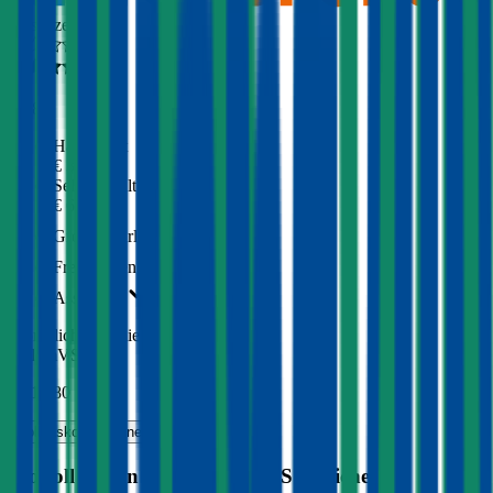
Ausgezeichnet
4,3
(
308
)
Haftpflicht
€ 30 Mio.
Selbstbehalt Kasko
€ 600
Grobe Fahrlässigkeit
Freischaden
Assistance
Monatliche Prämie
inkl. mVSt.
€ 518,80
Vollkasko
berechnen
Wo soll ich ein Auto mit
506
PS versichern?