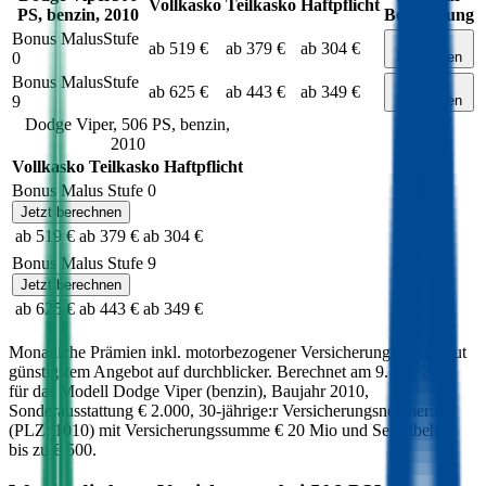
Vollkasko
Teilkasko
Haftpflicht
PS,
benzin
,
2010
Berechnung
Bonus Malus
Stufe
Jetzt
ab 519 €
ab 379 €
ab 304 €
0
berechnen
Bonus Malus
Stufe
Jetzt
ab 625 €
ab 443 €
ab 349 €
9
berechnen
Dodge
Viper
,
506
PS,
benzin
,
2010
Vollkasko
Teilkasko
Haftpflicht
Bonus Malus Stufe
0
Jetzt berechnen
ab 519 €
ab 379 €
ab 304 €
Bonus Malus Stufe
9
Jetzt berechnen
ab 625 €
ab 443 €
ab 349 €
Monatliche Prämien inkl. motorbezogener Versicherungssteuer laut
günstigstem Angebot auf durchblicker. Berechnet am
9. Juli 2026
für das Modell
Dodge
Viper
(
benzin
)
, Baujahr
2010
,
Sonderausstattung
€ 2.000
,
30-jährige:r
Versicherungsnehmer:in
(PLZ:
1010
) mit Versicherungssumme
€ 20 Mio
und Selbstbehalt
bis zu
€ 500
.