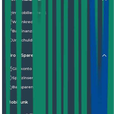
Immobilienkredit
Wohnkredit
Baufinanzierung
Umschuldung
Giro & Sparen
Girokonto
Sparzinsen
Bausparen
Mobilfunk