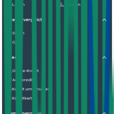
Leben
Kranken
Energievergleiche
Strom
Gas
Kredit
Online-Kredit
Autokredit
Kredit umschulden
Kreditkarte
Immofinanzierung