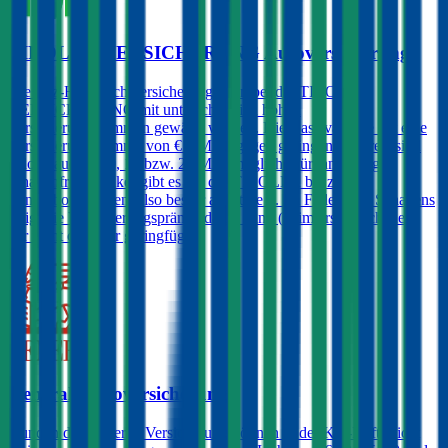
TIROLER VERSICHERUNG Autoversicherung
Die Kfz-Haftpflichtversicherung kann bei der TIROLER
VERSICHERUNG mit unterschiedlich hohen
Versicherungssummen gewählt werden. Die Basisvariante hat eine
Versicherungssumme von € 8 Mio., gegen geringen Aufpreis sind
jedoch auch € 10, 15 bzw. 20 Mio. möglich. Für langjährig
schadenfreie Lenker gibt es bei der TIROLER bis zu 3
Sonderbonusstufen, also besser als Stufe 0. Im Falle eines Schadens
steigt die Versicherungsprämie damit dann (beim ersten Schaden)
gar nicht oder nur geringfügig.
Generali Autoversicherung
Kunden der Generali Versicherung können in der Kfz-Haftpflicht