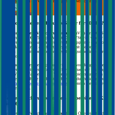
unverbindlich bei der Wahl der richtigen Kfz-Versicherung.
Deutsch
Kostenlose Beratung
Was kostet die Versicherungs-Steuer für
506
PS?
Die
motorbezogene Versicherungssteuer
(mVSt) für
506
PS
kostet im Schnitt €
275,68
pro Monat. Die mVSt wird von der
Versicherung gemeinsam mit der Versicherungsprämie eingehoben
und an das Finanzamt abgeführt. Verglichen mit anderen EU-
Ländern fällt die motorbezogene Versicherungssteuer in Österreich
relativ hoch aus.
Die Höhe der Versicherungssteuer wird nicht von der gewählten
Versicherung beeinflusst, sondern richtet sich nach der Leistung (PS
bzw. kW) Ihres Fahrzeugs. Bei Verbrennern spielen zusätzlich die
CO2-Werte eine Rolle für die Steuerhöhe. Im durchblicker Rechner
für die
motorbezogene Versicherungssteuer
können Sie die Steuer
genau berechnen.
Welche Versicherungssumme passt bei einem PKW
mit
506
PS?
Die gesetzliche
Versicherungssumme
liegt in Österreich bei der