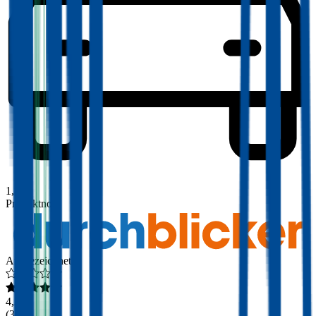
1,8
Produktnote
Ausgezeichnet
4,3
(
308
)