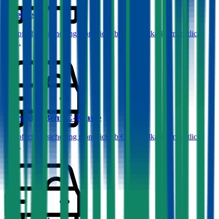
Opel
Astra
Haftpflichtversicherung monatlich ab
€ 36
,
Vollkasko monatlich
ab …
Mercedes-Benz
C-Klasse
Haftpflichtversicherung monatlich ab
€ 99
,
Vollkasko monatlich
ab …