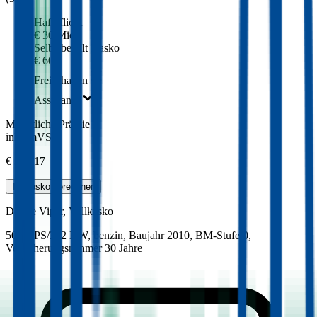
Haftpflicht
€ 30 Mio.
Selbstbehalt Kasko
€ 600
Freischaden
Assistance
Monatliche Prämie
inkl. mVSt.
€ 379,17
Teilkasko
berechnen
Dodge
Viper, Vollkasko
505.5 PS/372 KW, benzin, Baujahr 2010,
BM-Stufe
0
,
Versicherungsnehmer 30 Jahre