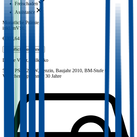
Freischaden
Assistance
Monatliche Prämie
inkl. mVSt.
€ 303,64
Haftpflicht
berechnen
Dodge
Viper, Teilkasko
505.5 PS/372 KW, benzin, Baujahr 2010,
BM-Stufe
0
,
Versicherungsnehmer 30 Jahre