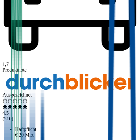
1,7
Produktnote
Ausgezeichnet
4,5
(
510
)
Haftpflicht
€ 20 Mio.