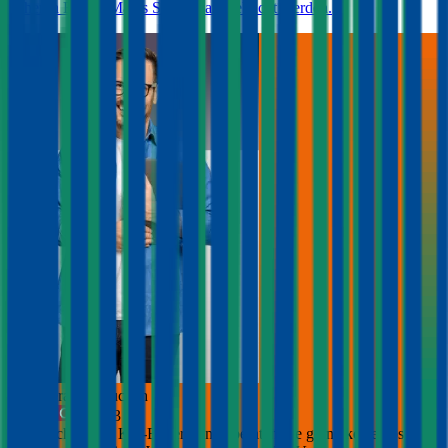
höheren Bonus-Malus Stufen dazugebucht werden.
Jetzt Beratung buchen
+
3
Die durchblicker Kfz-Expert:innen beraten Sie gerne kostenlos &