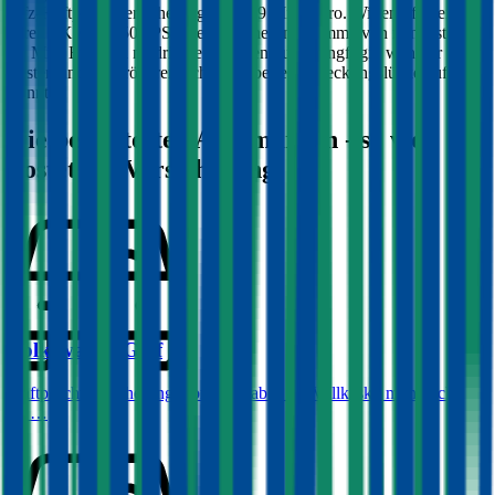
Kfz-Haftpflichtversicherung bei 7,79 Mio. Euro. Wir empfehlen für
Ihren PKW mit
506
PS eine Versicherungssumme von mindestens
20 Mio. Euro, da niedrigere Summen nur geringfügig weniger
kosten und bei größeren Schäden aber eine Deckungslücke auftreten
könnte.
Die beliebtesten Automarken - so viel
kostet die Versicherung:
Volkswagen
Golf
Haftpflichtversicherung monatlich ab
€ 50
,
Vollkasko monatlich
ab …