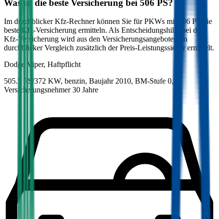
Was ist die beste Versicherung bei
506
PS?
Im durchblicker Kfz-Rechner können Sie für PKWs mit
506
PS die
beste Kfz-Versicherung ermitteln. Als Entscheidungshilfe bei der
Kfz-Versicherung wird aus den Versicherungsangeboten im
durchblicker Vergleich zusätzlich der Preis-Leistungssieger ermittelt.
Dodge
Viper, Haftpflicht
505.5 PS/372 KW, benzin, Baujahr 2010,
BM-Stufe
0
,
Versicherungsnehmer 30 Jahre