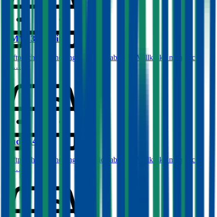
BMW
3er-Reihe
Haftpflichtversicherung monatlich ab
€ 68
,
Vollkasko monatlich
ab …
Audi
A4
Haftpflichtversicherung monatlich ab
€ 87
,
Vollkasko monatlich
ab …