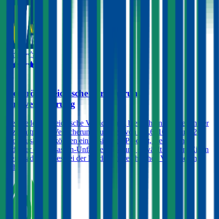
4,1
Niederösterreichische Versicherung
Autoversicherung
Die Niederösterreichische Versicherung bietet ihren Kunden in der
Kfz-Haftpflicht Versicherungssummen von € 7,6, 10, 15 und 20
Mio. Zusätzlich können ein Assistance-Produkt, Rechtsschutz
und/oder eine Insassen-Unfallversicherung gewählt werden. Einen
Freischaden gibt es bei der Niederösterreichischen Versicherung
nicht.