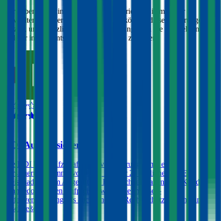
Wir haben Kund:innen befragt, wie zufrieden Sie mit ihrer
gewählten Autoversicherung sind. Sie können diese Erfahrungen
nutzen, um zusätzlich zu Preis & Leistung auch die Empfehlungen
anderer in Ihre Entscheidung einfließen zu lassen:
4,3
HDI Autoversicherung
Die HDI bietet Kfz-Haftpflichtversicherungen mit einer
Versicherungssumme von € 10, 15 oder 20 Millionen an. Ein
Freischaden ist im Angebot der HDI nicht enthalten. Der Kunde
kann jedoch gegen Aufpreis sowohl eine Insassen-
Unfallversicherung, als auch eine Kfz-Rechtsschutzversicherung
abschließen.