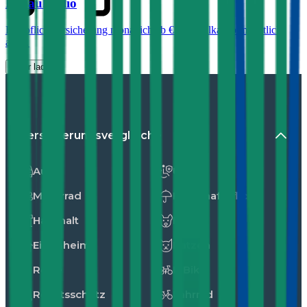
Renault
Clio
Haftpflichtversicherung monatlich ab
€ 30
,
Vollkasko monatlich
ab …
Mehr laden
Versicherungsvergleiche
Auto
Unfall
Motorrad
Privathaftpflicht
Haushalt
Hunde
Eigenheim
Katzen
Reise
E-Bike
Rechtsschutz
Fahrrad