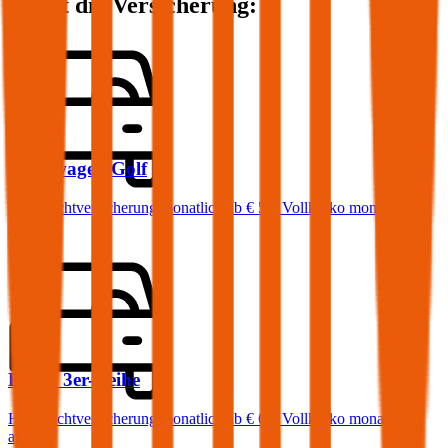
kostet die Versicherung:
Volkswagen
Golf
Haftpflichtversicherung monatlich ab
€ 50
,
Vollkasko monatlich
ab …
BMW
3er-Reihe
Haftpflichtversicherung monatlich ab
€ 68
,
Vollkasko monatlich
ab …