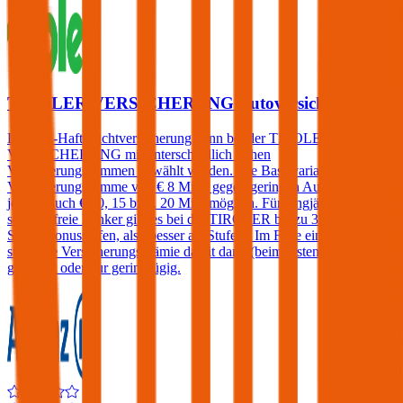
TIROLER VERSICHERUNG Autoversicherung
Die Kfz-Haftpflichtversicherung kann bei der TIROLER
VERSICHERUNG mit unterschiedlich hohen
Versicherungssummen gewählt werden. Die Basisvariante hat eine
Versicherungssumme von € 8 Mio., gegen geringen Aufpreis sind
jedoch auch € 10, 15 bzw. 20 Mio. möglich. Für langjährig
schadenfreie Lenker gibt es bei der TIROLER bis zu 3
Sonderbonusstufen, also besser als Stufe 0. Im Falle eines Schadens
steigt die Versicherungsprämie damit dann (beim ersten Schaden)
gar nicht oder nur geringfügig.