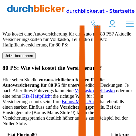
Versicherung
Autoversicherung
durchblicker.at – Startseite
Kfz Versicherung für
80
PS in Österreich
Was kostet eine Autoversicherung für ein Auto mit
80
PS? Aktuelle
Versicherungskosten für Vollkasko, Teilkasko und Kfz-
Haftpflichtversicherung für
80
PS:
Jetzt berechnen
80
PS: Wie viel kostet die Versicherung?
Hier sehen Sie die
voraussichtlichen Kosten für die
Autoversicherung für
80
PS
für unterschiedliche Deckungen. Je
nach Alter Ihres Fahrzeugs kann eine
Vollkasko
,
Teilkasko
oder nur
eine reine
Kfz-Haftpflicht
die richtige Wahl für Ihren
Versicherungsschutz sein. Ihre
Bonus-Malus Stufe
hat ebenfalls
einen starken Einfluss auf die
Versicherungsprämie
. Bei der
Einsteigerstufe (Bonus Malus Stufe 9) fallen die
Versicherungsprämien deutlich höher aus als zum Beispiel bei der
Nuller Stufe.
Fiat
Fiorino
80
Link zur