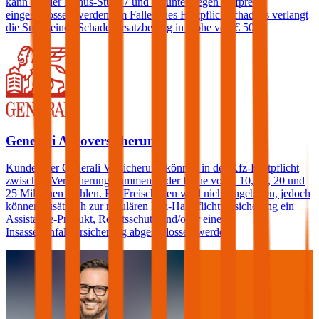
kann bei der Bonus-Stufe 7 und darunter gegen Aufpreis
eingeschlossen werden. Im Falle eines Haftpflichtschadens verlangt
die Smile einen Schadenersatzbeitrag in Höhe von € 500.
Generali Autoversicherung
Kunden der Generali Versicherung können in der Kfz-Haftpflicht
zwischen Versicherungssummen in der Höhe von € 10, 15, 20 und
25 Millionen wählen. Ein Freischaden wird nicht angeboten, jedoch
können zusätzlich zur regulären Kfz-Haftpflichtversicherung ein
Assistance-Produkt, Rechtsschutz und/oder eine
Insassenunfallversicherung abgeschlossen werden.