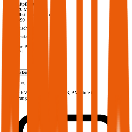
Haftpflicht
€ 20 Mio.
Selbstbehalt Kasko
€ 390
Freischaden
Assistance
Monatliche Prämie
inkl. mVSt.
€ 44,05
Teilkasko
berechnen
Fiat
Fiorino, Vollkasko
80 PS/59 KW, diesel, Baujahr 2023,
BM-Stufe
0
,
Versicherungsnehmer 30 Jahre