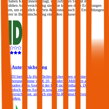
Wir haben Kund:innen befragt, wie zufrieden Sie mit ihrer
gewählten Autoversicherung sind. Sie können diese Erfahrungen
nutzen, um zusätzlich zu Preis & Leistung auch die Empfehlungen
anderer in Ihre Entscheidung einfließen zu lassen:
4,3
HDI Autoversicherung
Die HDI bietet Kfz-Haftpflichtversicherungen mit einer
Versicherungssumme von € 10, 15 oder 20 Millionen an. Ein
Freischaden ist im Angebot der HDI nicht enthalten. Der Kunde
kann jedoch gegen Aufpreis sowohl eine Insassen-
Unfallversicherung, als auch eine Kfz-Rechtsschutzversicherung
abschließen.