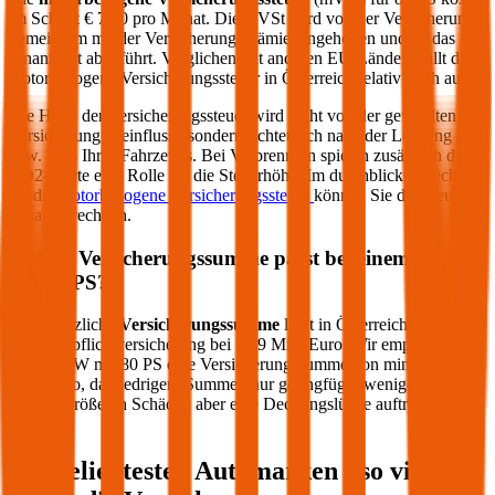
im Schnitt €
7,20
pro Monat. Die mVSt wird von der Versicherung
gemeinsam mit der Versicherungsprämie eingehoben und an das
Finanzamt abgeführt. Verglichen mit anderen EU-Ländern fällt die
motorbezogene Versicherungssteuer in Österreich relativ hoch aus.
Die Höhe der Versicherungssteuer wird nicht von der gewählten
Versicherung beeinflusst, sondern richtet sich nach der Leistung (PS
bzw. kW) Ihres Fahrzeugs. Bei Verbrennern spielen zusätzlich die
CO2-Werte eine Rolle für die Steuerhöhe. Im durchblicker Rechner
für die
motorbezogene Versicherungssteuer
können Sie die Steuer
genau berechnen.
Welche Versicherungssumme passt bei einem PKW
mit
80
PS?
Die gesetzliche
Versicherungssumme
liegt in Österreich bei der
Kfz-Haftpflichtversicherung bei 7,79 Mio. Euro. Wir empfehlen für
Ihren PKW mit
80
PS eine Versicherungssumme von mindestens 20
Mio. Euro, da niedrigere Summen nur geringfügig weniger kosten
und bei größeren Schäden aber eine Deckungslücke auftreten
könnte.
Die beliebtesten Automarken - so viel