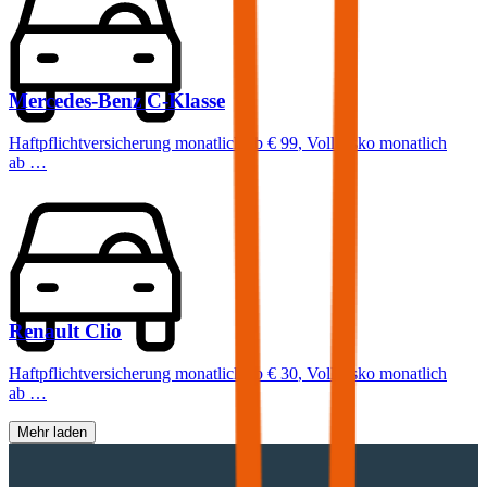
Mercedes-Benz
C-Klasse
Haftpflichtversicherung monatlich ab
€ 99
,
Vollkasko monatlich
ab …
Renault
Clio
Haftpflichtversicherung monatlich ab
€ 30
,
Vollkasko monatlich
ab …
Mehr laden