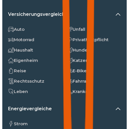
Versicherungsvergleiche
Auto
Unfall
Motorrad
Privathaftpflicht
Haushalt
Hunde
Eigenheim
Katzen
Reise
E-Bike
Rechtsschutz
Fahrrad
Leben
Kranken
Energievergleiche
Strom