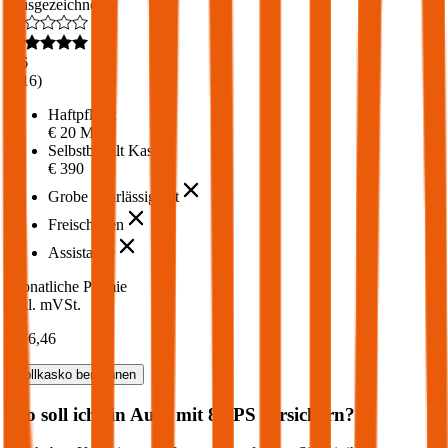
Ausgezeichnet
4,6
(
216
)
Haftpflicht
€ 20 Mio.
Selbstbehalt Kasko
€ 390
Grobe Fahrlässigkeit
Freischaden
Assistance
Monatliche Prämie
inkl. mVSt.
€ 76,46
Vollkasko
berechnen
Wo soll ich ein Auto mit
80
PS versichern?