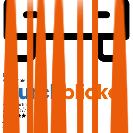
1,9
Produktnote
Ausgezeichnet
4,6
(
216
)