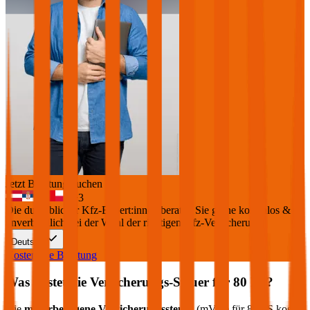
Jetzt Beratung buchen
+
3
Die durchblicker Kfz-Expert:innen beraten Sie gerne kostenlos &
unverbindlich bei der Wahl der richtigen Kfz-Versicherung.
Deutsch
Kostenlose Beratung
Was kostet die Versicherungs-Steuer für
80
PS?
Die
motorbezogene Versicherungssteuer
(mVSt) für
80
PS kostet