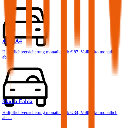
Audi
A4
Haftpflichtversicherung monatlich ab
€ 87
,
Vollkasko monatlich
ab …
Skoda
Fabia
Haftpflichtversicherung monatlich ab
€ 34
,
Vollkasko monatlich
ab …