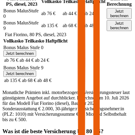
Vollkasko
Teilkasko
Haftpflicht
PS,
diesel
,
2023
Berechnung
Bonus Malus
Stufe
Jetzt
ab 76 €
ab 44 €
ab 24 €
0
berechnen
Bonus Malus
Stufe
Jetzt
ab 135 €
ab 68 €
ab 48 €
9
berechnen
Fiat
Fiorino
,
80
PS,
diesel
,
2023
Vollkasko
Teilkasko
Haftpflicht
Bonus Malus Stufe
0
Jetzt berechnen
ab 76 €
ab 44 €
ab 24 €
Bonus Malus Stufe
9
Jetzt berechnen
ab 135 €
ab 68 €
ab 48 €
Monatliche Prämien inkl. motorbezogener Versicherungssteuer laut
günstigstem Angebot auf durchblicker. Berechnet am
10. Juli 2026
für das Modell
Fiat
Fiorino
(
diesel
)
, Baujahr
2023
,
Sonderausstattung
€ 2.000
,
30-jährige:r
Versicherungsnehmer:in
(PLZ:
1010
) mit Versicherungssumme
€ 20 Mio
und Selbstbehalt
bis zu
€ 500
.
Was ist die beste Versicherung bei
80
PS?