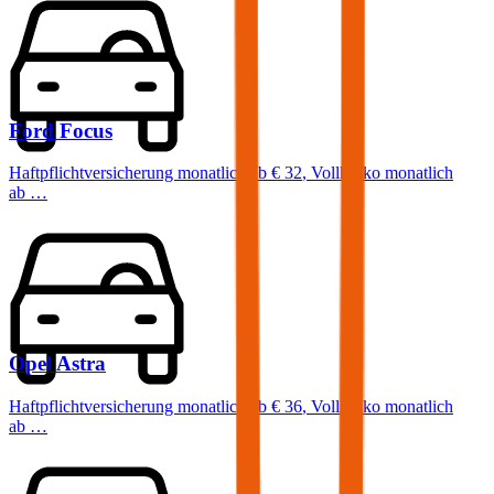
Ford
Focus
Haftpflichtversicherung monatlich ab
€ 32
,
Vollkasko monatlich
ab …
Opel
Astra
Haftpflichtversicherung monatlich ab
€ 36
,
Vollkasko monatlich
ab …