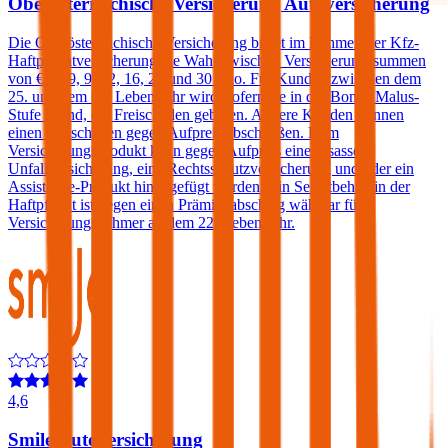
Oberösterreichische Versicherung Autoversicherung
Die Oberösterreichische Versicherung bietet im Rahmen der Kfz-
Haftpflichtversicherung die Wahl zwischen Versicherungssummen
von € 7,79, 9, 12, 16, 20 und 30 Mio. Für Kunden zwischen dem
25. und dem 69. Lebensjahr wird, sofern sie in der Bonus Malus-
Stufe 0 sind, ein Freischaden geboten. Andere Kunden können
einen Freischaden gegen Aufpreis abschließen. Dem
Versicherungsprodukt kann gegen Aufpreis eine Insassen-
Unfallversicherung, eine Rechtsschutzversicherung und/oder ein
Assistance-Produkt hinzugefügt werden. Ein Selbstbehalt in der
Haftpflicht ist gegen einen Prämienabschlag wählbar für
Versicherungsnehmer ab dem 22. Lebensjahr.
4,6
Smile Autoversicherung