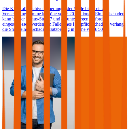
Die Kfz-Haftpflichtversicherungen der Smile bietet eine
Versicherungssumme in Höhe von € 20 Millionen. Ein Freischaden
kann bei der Bonus-Stufe 7 und darunter gegen Aufpreis
eingeschlossen werden. Im Falle eines Haftpflichtschadens verlangt
die Smile einen Schadenersatzbeitrag in Höhe von € 500.