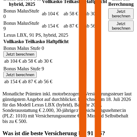
Vollkasko
Teilkasko
Haftpflicht
hybrid
,
2025
Berechnung
Bonus Malus
Stufe
Jetzt
ab 104 €
ab 58 €
ab 30 €
0
berechnen
Bonus Malus
Stufe
Jetzt
ab 154 €
ab 87 €
ab 56 €
9
berechnen
Lexus
LBX
,
91
PS,
hybrid
,
2025
Vollkasko
Teilkasko
Haftpflicht
Bonus Malus Stufe
0
Jetzt berechnen
ab 104 €
ab 58 €
ab 30 €
Bonus Malus Stufe
9
Jetzt berechnen
ab 154 €
ab 87 €
ab 56 €
Monatliche Prämien inkl. motorbezogener Versicherungssteuer laut
günstigstem Angebot auf durchblicker. Berechnet am
18. Juli 2026
für das Modell
Lexus
LBX
(
hybrid
)
, Baujahr
2025
,
Sonderausstattung
€ 2.000
,
30-jährige:r
Versicherungsnehmer:in
(PLZ:
1010
) mit Versicherungssumme
€ 20 Mio
und Selbstbehalt
bis zu
€ 500
.
Was ist die beste Versicherung bei
91
PS?