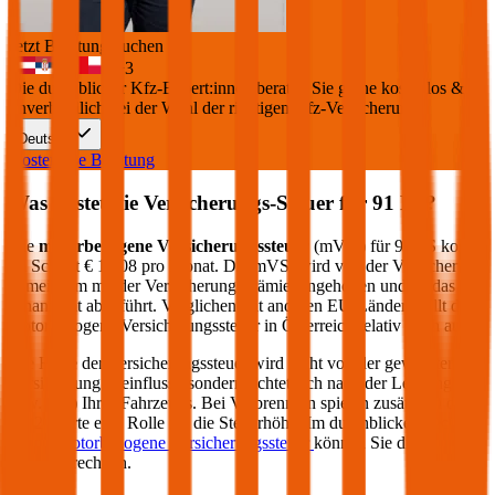
Jetzt Beratung buchen
+
3
Die durchblicker Kfz-Expert:innen beraten Sie gerne kostenlos &
unverbindlich bei der Wahl der richtigen Kfz-Versicherung.
Deutsch
Kostenlose Beratung
Was kostet die Versicherungs-Steuer für
91
PS?
Die
motorbezogene Versicherungssteuer
(mVSt) für
91
PS kostet
im Schnitt €
10,08
pro Monat. Die mVSt wird von der Versicherung
gemeinsam mit der Versicherungsprämie eingehoben und an das
Finanzamt abgeführt. Verglichen mit anderen EU-Ländern fällt die
motorbezogene Versicherungssteuer in Österreich relativ hoch aus.
Die Höhe der Versicherungssteuer wird nicht von der gewählten
Versicherung beeinflusst, sondern richtet sich nach der Leistung (PS
bzw. kW) Ihres Fahrzeugs. Bei Verbrennern spielen zusätzlich die
CO2-Werte eine Rolle für die Steuerhöhe. Im durchblicker Rechner
für die
motorbezogene Versicherungssteuer
können Sie die Steuer
genau berechnen.