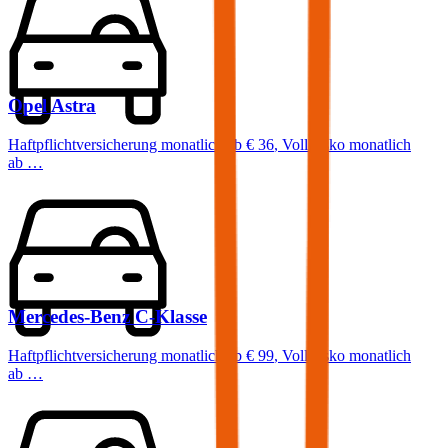
Opel
Astra
Haftpflichtversicherung monatlich ab
€ 36
,
Vollkasko monatlich
ab …
Mercedes-Benz
C-Klasse
Haftpflichtversicherung monatlich ab
€ 99
,
Vollkasko monatlich
ab …