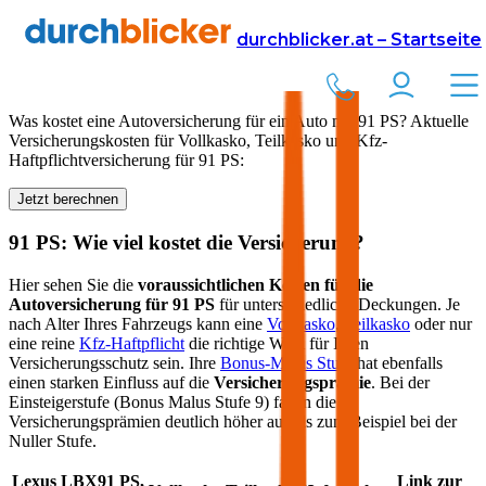
Versicherung
Autoversicherung
durchblicker.at – Startseite
Kfz Versicherung für
91
PS in Österreich
Was kostet eine Autoversicherung für ein Auto mit
91
PS? Aktuelle
Versicherungskosten für Vollkasko, Teilkasko und Kfz-
Haftpflichtversicherung für
91
PS:
Jetzt berechnen
91
PS: Wie viel kostet die Versicherung?
Hier sehen Sie die
voraussichtlichen Kosten für die
Autoversicherung für
91
PS
für unterschiedliche Deckungen. Je
nach Alter Ihres Fahrzeugs kann eine
Vollkasko
,
Teilkasko
oder nur
eine reine
Kfz-Haftpflicht
die richtige Wahl für Ihren
Versicherungsschutz sein. Ihre
Bonus-Malus Stufe
hat ebenfalls
einen starken Einfluss auf die
Versicherungsprämie
. Bei der
Einsteigerstufe (Bonus Malus Stufe 9) fallen die
Versicherungsprämien deutlich höher aus als zum Beispiel bei der
Nuller Stufe.
Lexus
LBX
91
PS,
Link zur