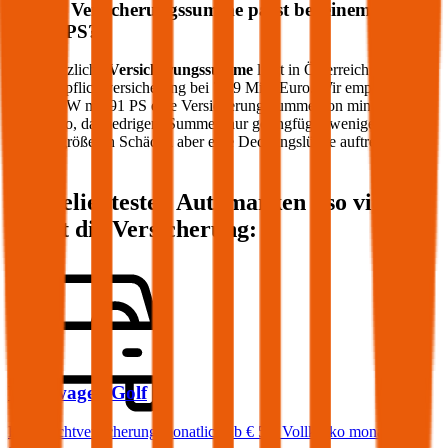
Welche Versicherungssumme passt bei einem PKW
mit
91
PS?
Die gesetzliche
Versicherungssumme
liegt in Österreich bei der
Kfz-Haftpflichtversicherung bei 7,79 Mio. Euro. Wir empfehlen für
Ihren PKW mit
91
PS eine Versicherungssumme von mindestens 20
Mio. Euro, da niedrigere Summen nur geringfügig weniger kosten
und bei größeren Schäden aber eine Deckungslücke auftreten
könnte.
Die beliebtesten Automarken - so viel
kostet die Versicherung:
Volkswagen
Golf
Haftpflichtversicherung monatlich ab
€ 50
,
Vollkasko monatlich