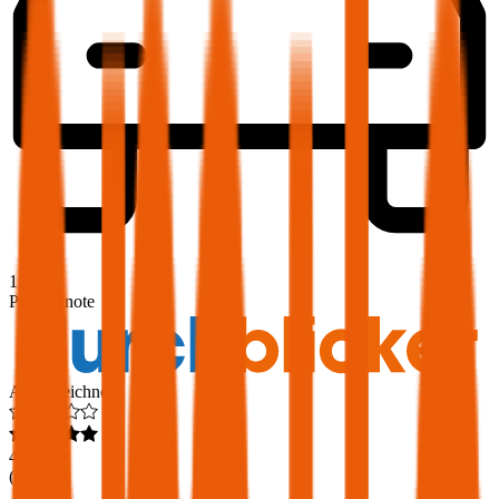
1,9
Produktnote
Ausgezeichnet
4,6
(
217
)