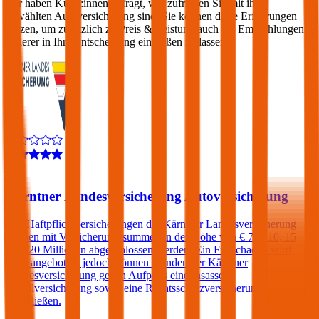
Wir haben Kund:innen befragt, wie zufrieden Sie mit ihrer
gewählten Autoversicherung sind. Sie können diese Erfahrungen
nutzen, um zusätzlich zu Preis & Leistung auch die Empfehlungen
anderer in Ihre Entscheidung einfließen zu lassen:
4,0
Kärntner Landesversicherung Autoversicherung
Kfz-Haftpflichtversicherungen der Kärntner Landesversicherung
können mit Versicherungssummen in der Höhe von € 7,6, 10, 15
oder 20 Millionen abgeschlossen werden. Ein Freischaden wird
nicht angeboten, jedoch können Kunden der Kärntner
Landesversicherung gegen Aufpreis eine Insassen-
Unfallversicherung sowie eine Rechtsschutzversicherung
abschließen.