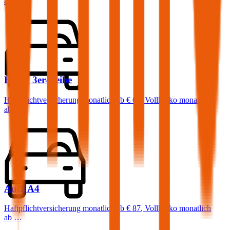
ab …
BMW
3er-Reihe
Haftpflichtversicherung monatlich ab
€ 68
,
Vollkasko monatlich
ab …
Audi
A4
Haftpflichtversicherung monatlich ab
€ 87
,
Vollkasko monatlich
ab …