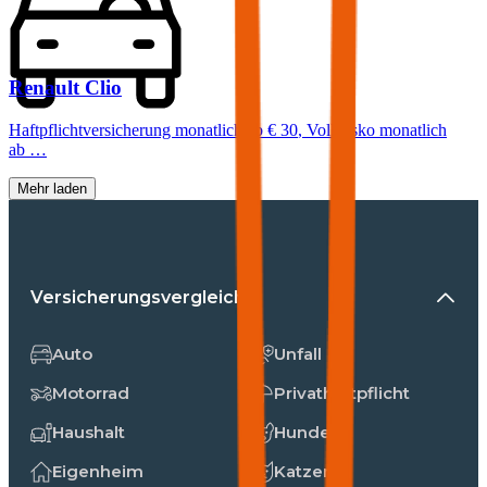
Renault
Clio
Haftpflichtversicherung monatlich ab
€ 30
,
Vollkasko monatlich
ab …
Mehr laden
Versicherungsvergleiche
Auto
Unfall
Motorrad
Privathaftpflicht
Haushalt
Hunde
Eigenheim
Katzen