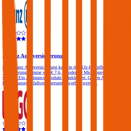
4,3
Allianz Autoversicherung
Die Allianz Autoversicherung kann in der Kfz-Haftpflicht mit einer
Versicherungssumme von € 7,6, 15 oder 30 Mio. abgeschlossen
werden. Ein Assistance-Produkt ist inkludiert. Gegen Aufpreis eine
KFZ-Insassenunfallversicherung erworben werden.