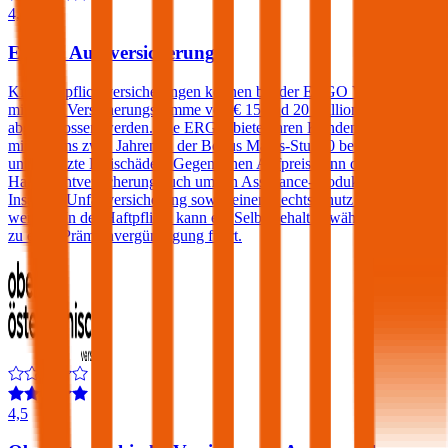
4,4
ERGO Autoversicherung
Kfz-Haftpflichtversicherungen können bei der ERGO Versicherung
mit einer Versicherungssumme von € 15 und 20 Millionen
abgeschlossen werden. Die ERGO bietet ihren Kunden, die sich seit
mindestens zwei Jahren in der Bonus Malus-Stufe 0 befinden,
unbegrenzte Freischäden. Gegen einen Aufpreis kann die Kfz-
Haftpflichtversicherung auch um ein Assistance-Produkt, eine
Insassen-Unfallversicherung sowie einen Rechtsschutz erweitert
werden. In der Haftpflicht kann ein Selbstbehalt gewählt werden der
zu einer Prämienvergünstigung führt.
4,5