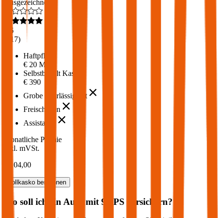
Ausgezeichnet
4,6
(
217
)
Haftpflicht
€ 20 Mio.
Selbstbehalt Kasko
€ 390
Grobe Fahrlässigkeit
Freischaden
Assistance
Monatliche Prämie
inkl. mVSt.
€ 104,00
Vollkasko
berechnen
Wo soll ich ein Auto mit
91
PS versichern?