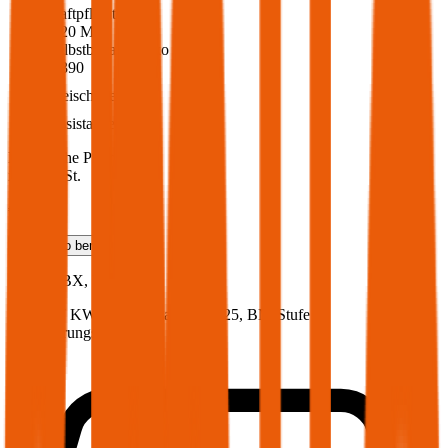
Haftpflicht
€ 20 Mio.
Selbstbehalt Kasko
€ 390
Freischaden
Assistance
Monatliche Prämie
inkl. mVSt.
€ 58,35
Teilkasko
berechnen
Lexus
LBX, Vollkasko
91 PS/67 KW, hybrid, Baujahr 2025,
BM-Stufe
0
,
Versicherungsnehmer 30 Jahre