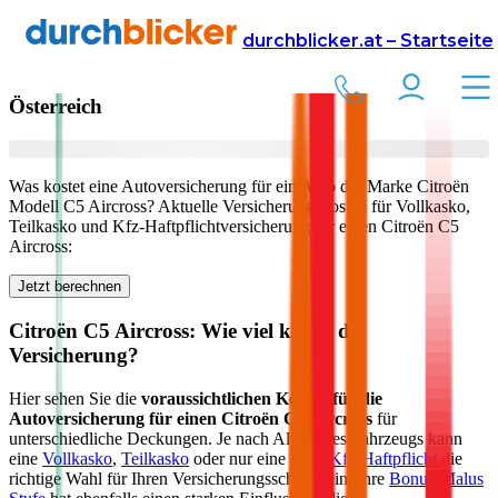
Versicherung
Autoversicherung
Citroën
durchblicker.at – Startseite
Kfz Versicherung für Ihren
Citroën C5 Aircross
in
Österreich
Was kostet eine Autoversicherung für ein Auto der Marke
Citroën
Modell
C5 Aircross
? Aktuelle Versicherungskosten für Vollkasko,
Teilkasko und Kfz-Haftpflichtversicherung für einen
Citroën
C5
Aircross
:
Jetzt berechnen
Citroën
C5 Aircross
: Wie viel kostet die
Versicherung?
Hier sehen Sie die
voraussichtlichen Kosten für die
Autoversicherung für einen
Citroën
C5 Aircross
für
unterschiedliche Deckungen. Je nach Alter Ihres Fahrzeugs kann
eine
Vollkasko
,
Teilkasko
oder nur eine reine
Kfz-Haftpflicht
die
richtige Wahl für Ihren Versicherungsschutz sein. Ihre
Bonus-Malus