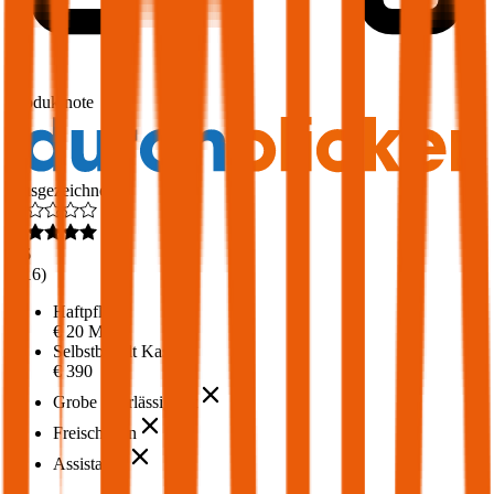
1,7
Produktnote
Ausgezeichnet
4,6
(
216
)
Haftpflicht
€ 20 Mio.
Selbstbehalt Kasko
€ 390
Grobe Fahrlässigkeit
Freischaden
Assistance