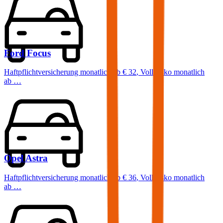
Ford
Focus
Haftpflichtversicherung monatlich ab
€ 32
,
Vollkasko monatlich
ab …
Opel
Astra
Haftpflichtversicherung monatlich ab
€ 36
,
Vollkasko monatlich
ab …