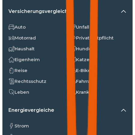
Versicherungsvergleiche
Auto
Unfall
Motorrad
Privathaftpflicht
Haushalt
Hunde
Eigenheim
Katzen
Reise
E-Bike
Rechtsschutz
Fahrrad
Leben
Kranken
Energievergleiche
Strom