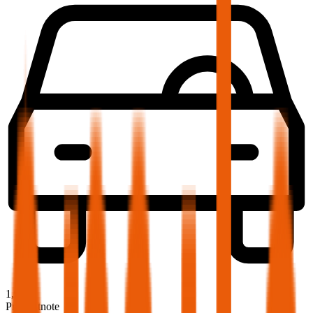
1,9
Produktnote