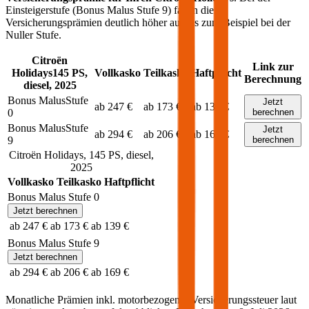
Einsteigerstufe (Bonus Malus Stufe 9) fallen die
Versicherungsprämien deutlich höher aus als zum Beispiel bei der
Nuller Stufe.
Citroën
Link zur
Holidays
145
PS,
Vollkasko
Teilkasko
Haftpflicht
Berechnung
diesel
,
2025
Bonus Malus
Stufe
Jetzt
ab 247 €
ab 173 €
ab 139 €
0
berechnen
Bonus Malus
Stufe
Jetzt
ab 294 €
ab 206 €
ab 169 €
9
berechnen
Citroën
Holidays
,
145
PS,
diesel
,
2025
Vollkasko
Teilkasko
Haftpflicht
Bonus Malus Stufe
0
Jetzt berechnen
ab 247 €
ab 173 €
ab 139 €
Bonus Malus Stufe
9
Jetzt berechnen
ab 294 €
ab 206 €
ab 169 €
Monatliche Prämien inkl. motorbezogener Versicherungssteuer laut