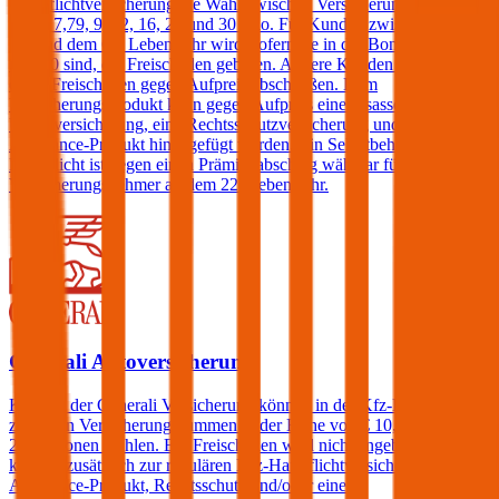
Haftpflichtversicherung die Wahl zwischen Versicherungssummen
von € 7,79, 9, 12, 16, 20 und 30 Mio. Für Kunden zwischen dem
25. und dem 69. Lebensjahr wird, sofern sie in der Bonus Malus-
Stufe 0 sind, ein Freischaden geboten. Andere Kunden können
einen Freischaden gegen Aufpreis abschließen. Dem
Versicherungsprodukt kann gegen Aufpreis eine Insassen-
Unfallversicherung, eine Rechtsschutzversicherung und/oder ein
Assistance-Produkt hinzugefügt werden. Ein Selbstbehalt in der
Haftpflicht ist gegen einen Prämienabschlag wählbar für
Versicherungsnehmer ab dem 22. Lebensjahr.
Generali Autoversicherung
Kunden der Generali Versicherung können in der Kfz-Haftpflicht
zwischen Versicherungssummen in der Höhe von € 10, 15, 20 und
25 Millionen wählen. Ein Freischaden wird nicht angeboten, jedoch
können zusätzlich zur regulären Kfz-Haftpflichtversicherung ein
Assistance-Produkt, Rechtsschutz und/oder eine