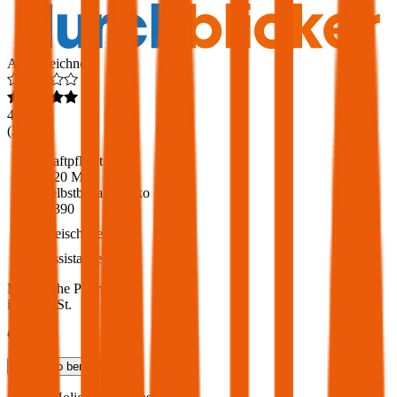
Ausgezeichnet
4,6
(
216
)
Haftpflicht
€ 20 Mio.
Selbstbehalt Kasko
€ 390
Freischaden
Assistance
Monatliche Prämie
inkl. mVSt.
€ 172,78
Teilkasko
berechnen