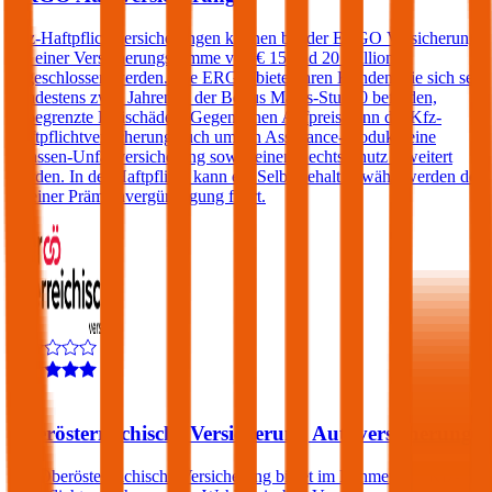
Kfz-Haftpflichtversicherungen können bei der ERGO Versicherung
mit einer Versicherungssumme von € 15 und 20 Millionen
abgeschlossen werden. Die ERGO bietet ihren Kunden, die sich seit
mindestens zwei Jahren in der Bonus Malus-Stufe 0 befinden,
unbegrenzte Freischäden. Gegen einen Aufpreis kann die Kfz-
Haftpflichtversicherung auch um ein Assistance-Produkt, eine
Insassen-Unfallversicherung sowie einen Rechtsschutz erweitert
werden. In der Haftpflicht kann ein Selbstbehalt gewählt werden der
zu einer Prämienvergünstigung führt.
4,5
Oberösterreichische Versicherung Autoversicherung
Die Oberösterreichische Versicherung bietet im Rahmen der Kfz-