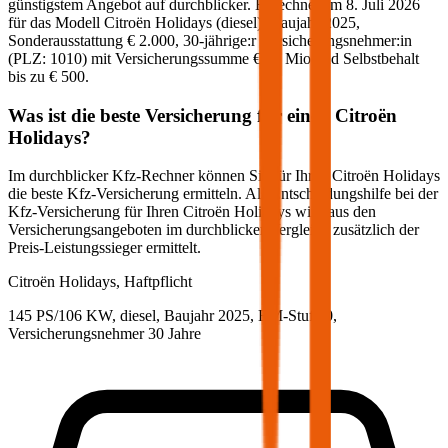
günstigstem Angebot auf durchblicker. Berechnet am
8. Juli 2026
für das Modell
Citroën
Holidays
(
diesel
)
, Baujahr
2025
,
Sonderausstattung
€ 2.000
,
30-jährige:r
Versicherungsnehmer:in
(PLZ:
1010
) mit Versicherungssumme
€ 20 Mio
und Selbstbehalt
bis zu
€ 500
.
Was ist die beste Versicherung für einen
Citroën
Holidays
?
Im durchblicker Kfz-Rechner können Sie für Ihren
Citroën
Holidays
die beste Kfz-Versicherung ermitteln. Als Entscheidungshilfe bei der
Kfz-Versicherung für Ihren
Citroën
Holidays
wird aus den
Versicherungsangeboten im durchblicker Vergleich zusätzlich der
Preis-Leistungssieger ermittelt.
Citroën
Holidays, Haftpflicht
145 PS/106 KW, diesel, Baujahr 2025,
BM-Stufe
0
,
Versicherungsnehmer 30 Jahre