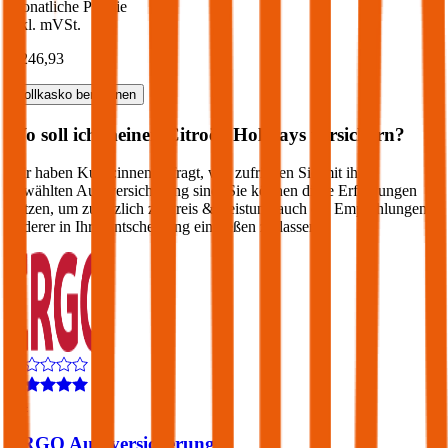
Monatliche Prämie
inkl. mVSt.
€ 246,93
Vollkasko
berechnen
Wo soll ich meinen
Citroën
Holidays
versichern?
Wir haben Kund:innen befragt, wie zufrieden Sie mit ihrer
gewählten Autoversicherung sind. Sie können diese Erfahrungen
nutzen, um zusätzlich zu Preis & Leistung auch die Empfehlungen
anderer in Ihre Entscheidung einfließen zu lassen:
4,4
ERGO Autoversicherung