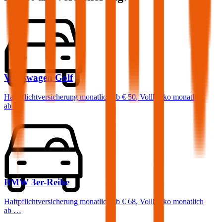
Volkswagen
Golf
Haftpflichtversicherung monatlich ab
€ 50
,
Vollkasko monatlich
ab …
BMW
3er-Reihe
Haftpflichtversicherung monatlich ab
€ 68
,
Vollkasko monatlich
ab …