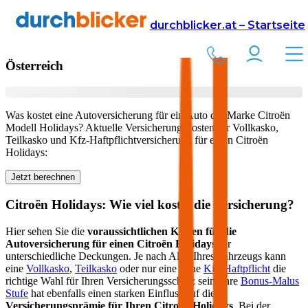
Versicherung
Autoversicherung
Citroën
durchblicker.at – Startseite
Kfz Versicherung für Ihren
Citroën Holidays
in
Österreich
Was kostet eine Autoversicherung für ein Auto der Marke
Citroën
Modell
Holidays
? Aktuelle Versicherungskosten für Vollkasko,
Teilkasko und Kfz-Haftpflichtversicherung für einen
Citroën
Holidays
:
Jetzt berechnen
Citroën
Holidays
: Wie viel kostet die Versicherung?
Hier sehen Sie die
voraussichtlichen Kosten für die
Autoversicherung für einen
Citroën
Holidays
für
unterschiedliche Deckungen. Je nach Alter Ihres Fahrzeugs kann
eine
Vollkasko
,
Teilkasko
oder nur eine reine
Kfz-Haftpflicht
die
richtige Wahl für Ihren Versicherungsschutz sein. Ihre
Bonus-Malus
Stufe
hat ebenfalls einen starken Einfluss auf die
Versicherungsprämie für Ihren
Citroën Holidays
. Bei der