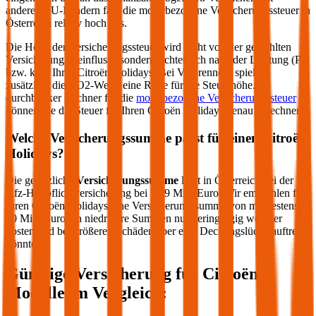
anderen EU-Ländern fällt die motorbezogene Versicherungssteuer in
Österreich relativ hoch aus.
Die Höhe der Versicherungssteuer wird nicht von der gewählten
Versicherung beeinflusst, sondern richtet sich nach der Leistung (PS
bzw. kW) Ihres
Citroën
Holidays
. Bei Verbrennern spielen
zusätzlich die CO2-Werte eine Rolle für die Steuerhöhe. Im
durchblicker Rechner für die
motorbezogene Versicherungssteuer
können Sie die Steuer für Ihren
Citroën
Holidays
genau berechnen.
Welche Versicherungssumme passt für einen
Citroën
Holidays
?
Die gesetzliche
Versicherungssumme
liegt in Österreich bei der
Kfz-Haftpflichtversicherung bei 7,79 Mio. Euro. Wir empfehlen für
Ihren
Citroën
Holidays
eine Versicherungssumme von mindestens
20 Mio. Euro, da niedrigere Summen nur geringfügig weniger
kosten und bei größeren Schäden aber eine Deckungslücke auftreten
könnte.
Günstige Versicherung für
Citroën
Modelle im Vergleich: