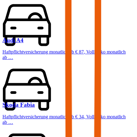
Audi
A4
Haftpflichtversicherung monatlich ab
€ 87
,
Vollkasko monatlich
ab …
Skoda
Fabia
Haftpflichtversicherung monatlich ab
€ 34
,
Vollkasko monatlich
ab …