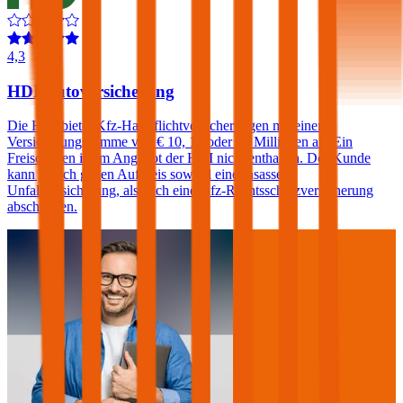
4,3
HDI Autoversicherung
Die HDI bietet Kfz-Haftpflichtversicherungen mit einer
Versicherungssumme von € 10, 15 oder 20 Millionen an. Ein
Freischaden ist im Angebot der HDI nicht enthalten. Der Kunde
kann jedoch gegen Aufpreis sowohl eine Insassen-
Unfallversicherung, als auch eine Kfz-Rechtsschutzversicherung
abschließen.