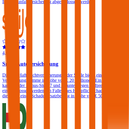
Insassenunfallversicherung abgeschlossen werden.
4,6
Smile Autoversicherung
Die Kfz-Haftpflichtversicherungen der Smile bietet eine
Versicherungssumme in Höhe von € 20 Millionen. Ein Freischaden
kann bei der Bonus-Stufe 7 und darunter gegen Aufpreis
eingeschlossen werden. Im Falle eines Haftpflichtschadens verlangt
die Smile einen Schadenersatzbeitrag in Höhe von € 500.