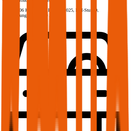
Citroën
Holidays, Vollkasko
145 PS/106 KW, diesel, Baujahr 2025,
BM-Stufe
0
,
Versicherungsnehmer 30 Jahre