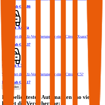
Prämie ab
€ 39,86
Citroën Xsara
Was kostet die Kfz-Versicherung für einen Citroën Xsara?
Prämie ab
€ 50,37
Citroën C5
Was kostet die Kfz-Versicherung für einen Citroën C5?
Prämie ab
€ 67,17
Mehr laden
Die beliebtesten Automarken - so viel
kostet die Versicherung: