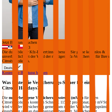
Jetzt Beratung buchen
+
3
Die durchblicker Kfz-Expert:innen beraten Sie gerne kostenlos &
unverbindlich bei der Wahl der richtigen Kfz-Versicherung für Ihren
Citroën Holidays
.
Deutsch
Kostenlose Beratung buchen
Was kostet die Versicherungs-Steuer für einen
Citroën
Holidays
?
Die
motorbezogene Versicherungssteuer (mVSt)
für einen
Citroën
Holidays
kostet im Schnitt €
115,92
pro Monat. Die mVSt
wird von der Versicherung gemeinsam mit der Versicherungsprämie
eingehoben und an das Finanzamt abgeführt. Verglichen mit