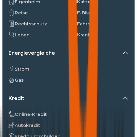
Eigenheim
Katzen
Reise
E-Bike
Rechtsschutz
Fahrrad
Leben
Kranken
Energievergleiche
Strom
Gas
Kredit
Online-Kredit
Autokredit
Kredit umschulden