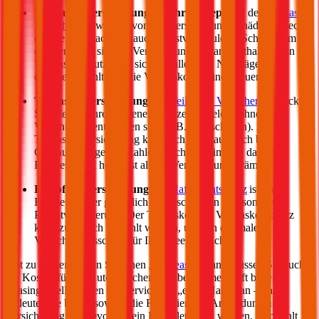
Vollkasko Versicherung für Ihren
Jeep
:
mit der
Vollkasko
Versicherung
werden von der Versicherung Schäden gedeckt,
die Sie verursachen – auch selbstverschuldete Schäden am
eigenen Auto sind im Versicherungsumfang enthalten. Ein
Vollkaskoschutz zahlt sich vor allem bei Neuwägen aus,
daher empfiehlt sich die Vollkasko für einen neuen
Jeep
.
Teilkasko Versicherung:
die
Teilkasko Versicherung
deckt
Schäden an Ihrem eigenen Fahrzeug, welche ohne Ihr
Verschulden entstanden sind (z.B. Wildschäden). Eine
Teilkasko Versicherung kann sich durchaus auch bei
Gebrauchtwägen auszahlen: wichtig ist immer, dass der
Fahrzeugwert höher ist als die Versicherungsprämie.
Haftpflichtversicherung
: der
Haftpflichtschutz
ist für
Fahrzeughalter gesetzlich vorgeschrieben und somit eine
Pflichtversicherung. Der Teilkasko oder Vollkasko Schutz
kann zusätzlich gewählt werden, um den optimalen
Versicherungsschutz für Ihren
Jeep
zu sichern.
Gut zu wissen: Wenn Sie einen
Jeep
leasen
, dann müssen Sie auch
die Kosten für die Autoversicherung übernehmen. Oft bieten
Leasinggesellschaften ein Service aus „einer Hand“ an – das
bedeutet, sie bieten sowohl die Finanzierung, Anmeldung und
Versicherung an. Bevor Sie ein Komplettpaket wählen, empfiehlt