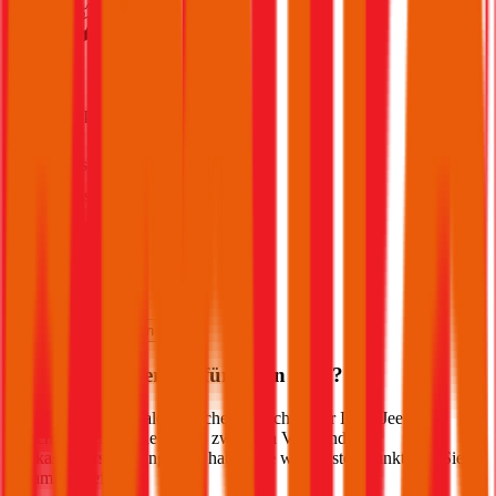
4,6
(
216
)
Haftpflicht
€ 20 Mio.
Freischaden
Assistance
Monatliche Prämie
inkl. mVSt.
€ 68,33
Haftpflicht
berechnen
Welche Versicherung für Ihren
Jeep
?
Wie sieht der optimale Versicherungsschutz für Ihren
Jeep
aus?
Welche Unterschiede gibt es zwischen Voll- und
Teilkaskoversicherung? Wir haben die wichtigsten Punkte für Sie
zusammengefasst: