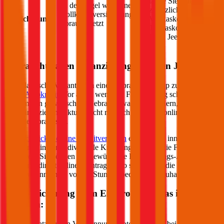
lange Sie einen
In der Regel wird eine
Kfz-
zusätzlichen
Vollkaskoversicherung
Versicherung
Vollkasko- oder
vorausgesetzt
Teilkasko-Schutz für
Ihren
Jeep
bezahlen
Gebrauchtwagen Finanzierung für einen
Jeep
Eine klassische Variante, um einen gebrauchten
Jeep
zu finanzieren,
ist der
Autokredit
. Vor allem wenn die Finanzierung schnell gehen
soll, um den gewünschten Gebrauchtwagen zu sichern, aber eine
Eigenfinanzierung aktuell nicht möglich ist, ist ein online Autokredit
besonders praktisch.
Im
durchblicker online Kreditvergleich
erhalten Sie innerhalb von
wenigen Minuten individuelle Kreditangebote für die Finanzierung
Ihres
Jeep
. Sie können das gewünschte Finanzierungs-Angebot
dann auch direkt online beantragen. So sichern Sie die Finanzierung
Ihres
Jeep
innerhalb von 24 Stunden bequem von zuhause aus.
Kfz-Versicherung beim Elektroauto – das ist zu
beachten:
Im Gegensatz zu den Verbrennungsmotoren gibt es bei der