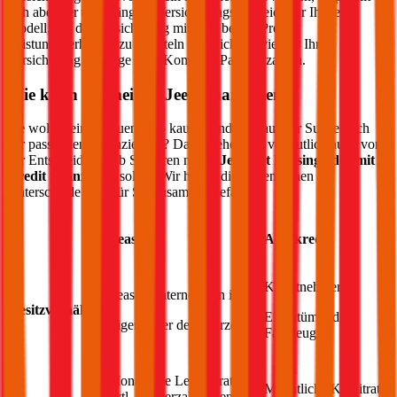
sich aber der unabhängige Versicherungsvergleich für Ihr
Jeep
Modell, um die Versicherung mit dem besten Preis-
Leistungsverhältnis zu ermitteln und nicht zu viel für Ihre
Versicherung im Zuge des „Komplett-Pakets“ zahlen.
Wie kann ich meinen
Jeep
finanzieren?
Sie wollen einen neuen
Jeep
kaufen und sind auf der Suche nach
der passenden Finanzierung? Dann stehen Sie vermutlich auch vor
der Entscheidung, ob Sie Ihren neuen
Jeep
mit Leasing oder mit
Kredit finanzieren
sollen. Wir haben die wesentlichen
Unterschiede kurz für Sie zusammengefasst:
Leasing
Autokredit
Kreditnehmer ist
Leasingunternehmen ist
Besitzverhältnis
Eigentümer des
Eigentümer des Fahrzeugs
Fahrzeugs
Monatliche Leasingrate,
Monatliche Kreditrate
evtl. Sonderzahlungen;