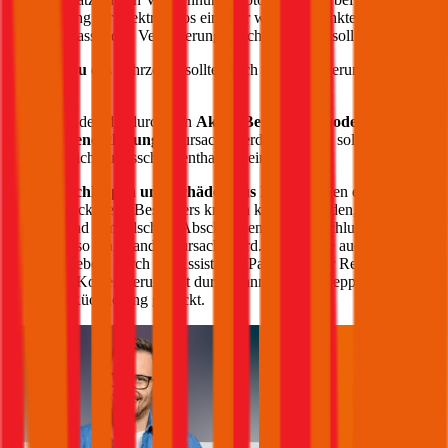
Versicherung für Elektroautos ein paar wichtige Punkte, die bei der
Wahl der passenden Versicherung beachtet werden sollten:
Akku
des Fahrzeugs sollte durch die Versicherung gedeckt
sein
Schäden die durch den
Akku, Bedienfehler oder
Tiefenentladung
verursacht werden können, sollten im
Versicherungsschutz enthalten sein
Abschleppen und Schäden aus Brand
sollten ebenfalls
gedeckt sein. Besonders kritisch kann es werden, wenn auf
Grund von falschem Abschleppen ein Kurzschluss entsteht
und so ein Brand verursacht wird. Achten Sie auch auf die
Angebote durch ein Assistance-Paket – in der Regel werden
hier Kosten verursacht durch Pannen, Abschleppen oder auch
für Rückholung gedeckt.