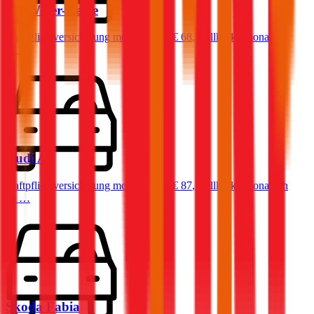
BMW
3er-Reihe
Haftpflichtversicherung monatlich ab
€ 68
,
Vollkasko monatlich
ab …
Audi
A4
Haftpflichtversicherung monatlich ab
€ 87
,
Vollkasko monatlich
ab …
Skoda
Fabia