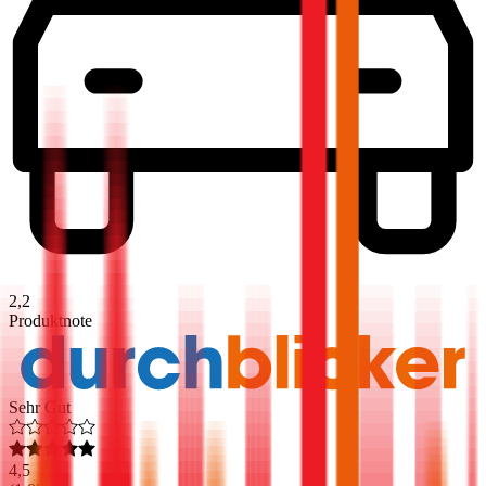
2,2
Produktnote
Sehr Gut
4,5