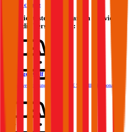
Prämie ab
€ 228,42
Die beliebtesten Automarken - so viel
kostet die Versicherung:
Volkswagen
Golf
Haftpflichtversicherung monatlich ab
€ 50
,
Vollkasko monatlich
ab …