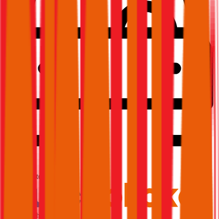
1,9
Produktnote
Ausgezeichnet