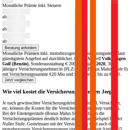
Monatliche Prämie inkl. Steuern
ab
ab
ab
Beratung anfordern
Monatliche Prämien inkl. motorbezogener Versicherungssteuer laut
günstigstem Angebot auf durchblicker.
für das Modell
Volkswagen
Golf
(
Benzin
)
, Sonderausstattung €
2000
, Baujahr
2020
, 30-
jährige:r Versicherungsnehmer:in (PLZ:
1010
, Bonus Malus Stufe
0
)
mit Versicherungssumme €
20 Mio
und Selbstbehalt bis zu €
500
.
Jetzt vergleichen
Wie viel kostet die Versicherung für einen
Jeep
?
Je nach gewünschter Versicherungsleistung, Modell, Versicherer,
etc. können die Kosten für die Versicherung beim
Jeep
variieren.
Bei der Einsteigerstufe (Bonus Malus Stufe 9) fallen die
Versicherungsprämien deutlich höher aus als zum Beispiel bei der
Nuller Stufe. Gemeinsam mit der Versicherung wird auch die
motorbezogene Versicherungssteuer eingehoben – seit April 2025