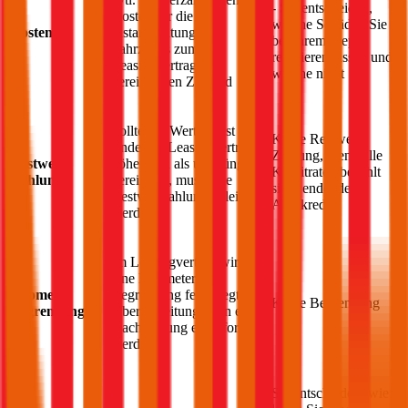
- Sie entscheiden,
Kosten für die
welche Schäden Sie
Kosten
Instandhaltung des
bei Ihrem
Jeep
Fahrzeugs zum im
reparieren lassen und
Leasingvertrag
welche nicht
vereinbarten Zustand
Sollte der Wertverlust am
Keine Restwert-
Ende des Leasingvertrags
Zahlung, wenn alle
Restwert-
höher sein als ursprünglich
Kreditraten bezahlt
Zahlung
vereinbart, muss eine
sind, endet der
Restwertzahlung geleistet
Autokredit
werden
Im Leasingvertrag wird
eine Kilometer
Kilometer
Begrenzung festgelegt, bei
Keine Begrenzung
Begrenzung
Überschreitung kann eine
Nachzahlung eingefordert
werden
Sie entscheiden, wie