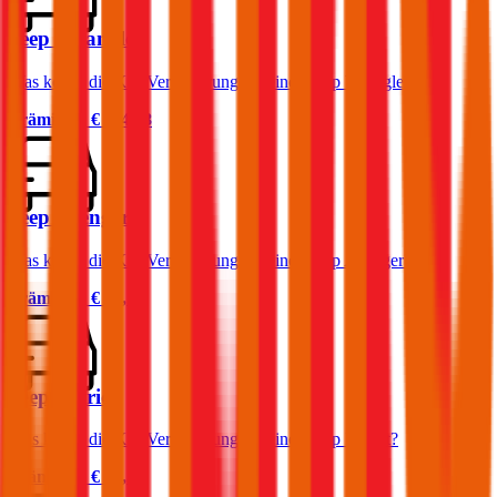
Jeep Wrangler
Was kostet die Kfz-Versicherung für einen Jeep Wrangler?
Prämie ab
€ 114,18
Jeep Avenger
Was kostet die Kfz-Versicherung für einen Jeep Avenger?
Prämie ab
€ 31,13
Jeep Patriot
Was kostet die Kfz-Versicherung für einen Jeep Patriot?
Prämie ab
€ 94,37