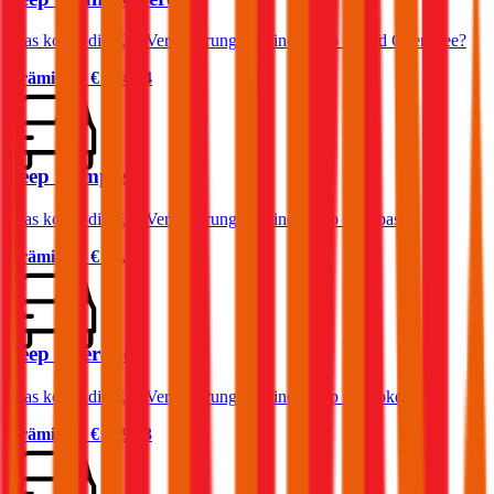
Was kostet die Kfz-Versicherung für einen Jeep Grand Cherokee?
Prämie ab
€ 154,64
Jeep Compass
Was kostet die Kfz-Versicherung für einen Jeep Compass?
Prämie ab
€ 68,33
Jeep Cherokee
Was kostet die Kfz-Versicherung für einen Jeep Cherokee?
Prämie ab
€ 129,53