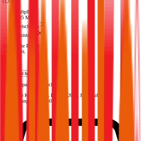
(
1,8k
)
Haftpflicht
€ 35 Mio.
Freischaden
Assistance
Monatliche Prämie
inkl. mVSt.
€ 154,64
Haftpflicht
berechnen
Jeep
Compass, Haftpflicht
130 PS/96 KW, hybrid, Baujahr 2025,
BM-Stufe
0
,
Versicherungsnehmer 30 Jahre