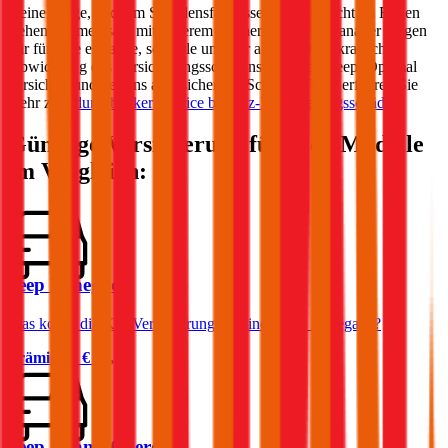
Keine Sorge, auch im Schadensfall lassen wir Sie nicht im Regen
stehen! Gemeinsam mit unserem Partner Schaden-Manager sorgen
wir für eine einfache, schnelle und vor allem unbürokratische
Abwicklung des Versicherungsschadens bei Ihrem
Jeep
. Optimal
versichert und bestens abgesichert im Schadensfall – erfahren Sie
mehr zum
durchblicker Service bei Kfz-Versicherungsschäden
.
Günstige Versicherung für
Jeep
Modelle
im Vergleich:
Jeep Renegade
Was kostet die Kfz-Versicherung für einen Jeep Renegade?
Prämie ab
€ 66,13
Jeep Grand Cherokee