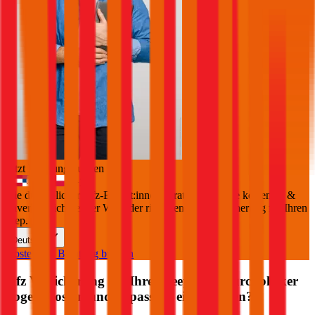
Jetzt Beratung buchen
+
3
Die durchblicker Kfz-Expert:innen beraten Sie gerne kostenlos &
unverbindlich bei der Wahl der richtigen Kfz-Versicherung für Ihren
Jeep
.
Deutsch
Kostenlose Beratung buchen
Kfz Versicherung für Ihren
Jeep
über durchblicker
abgeschlossen und es passiert ein Schaden?