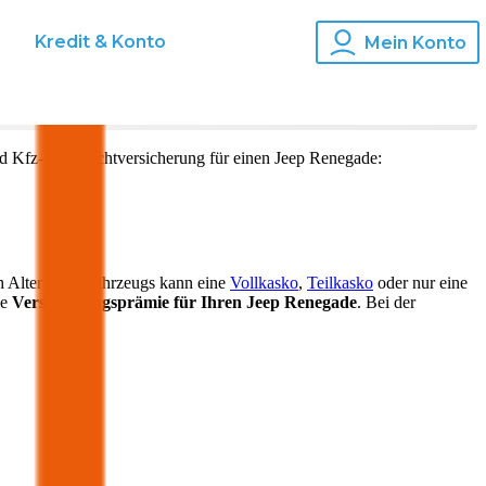
s
Kredit & Konto
Mein Konto
d Kfz-Haftpflichtversicherung für einen
Jeep
Renegade
:
h Alter Ihres Fahrzeugs kann eine
Vollkasko
,
Teilkasko
oder nur eine
ie
Versicherungsprämie für Ihren
Jeep Renegade
. Bei der