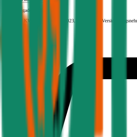
Jeep
Renegade, Teilkasko
130 PS/95 KW, diesel, Baujahr 2023,
BM-Stufe
0
, Versicherungsneh