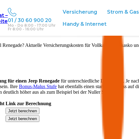
Versicherung
Strom & Ga
at –
01 / 30 60 900 20
eite
ich
Handy & Internet
Mo - Do 8:00 - 17:00 Uhr
Fr 8:00 - 16:00 Uhr
l
Renegade
? Aktuelle Versicherungskosten für Vollkasko, Teilkasko un
ung für einen
Jeep
Renegade
für unterschiedliche Deckungen. Je nac
sein. Ihre
Bonus-Malus Stufe
hat ebenfalls einen starken Einfluss auf d
 deutlich höher aus als zum Beispiel bei der Nuller Stufe.
cht
Link zur Berechnung
Jetzt berechnen
Jetzt berechnen