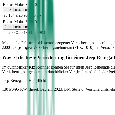
Bonus Malus Stufe
0
Jetzt berechnen
ab 134 €
ab 95 €
ab 66 €
Bonus Malus Stufe
9
Jetzt berechnen
ab 209 €
ab 130 €
ab 98 €
Monatliche Prämien inkl. motorbezogener Versicherungssteuer laut g
2.000
,
30-jährige:r
Versicherungsnehmer:in (PLZ:
1010
) mit Versic
Was ist die beste Versicherung für einen
Jeep
Renegad
Im durchblicker Kfz-Rechner können Sie für Ihren
Jeep
Renegade
die
Versicherungsangeboten im durchblicker Vergleich zusätzlich der Preis
Jeep
Renegade, Haftpflicht
130 PS/95 KW, diesel, Baujahr 2023,
BM-Stufe
0
, Versicherungsneh