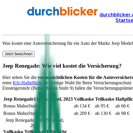
Versicherung
Autoversicherung
Jeep
durchblicker.
Starts
Kfz Versicherung für Ihren
Jeep Renegade
in Österre
Was kostet eine Autoversicherung für ein Auto der Marke
Jeep
Model
Jetzt berechnen
Jeep
Renegade
: Wie viel kostet die Versicherung?
Hier sehen Sie die
voraussichtlichen Kosten für die Autoversicher
reine
Kfz-Haftpflicht
die richtige Wahl für Ihren Versicherungsschutz 
Einsteigerstufe (Bonus Malus Stufe 9) fallen die Versicherungsprämien
Jeep
Renegade
130
PS,
diesel
,
2023
Vollkasko
Teilkasko
Haftpfli
Bonus Malus
Stufe
0
ab 134 €
ab 95 €
ab 66 €
Bonus Malus
Stufe
9
ab 209 €
ab 130 €
ab 98 €
Jeep
Renegade
,
130
PS,
diesel
,
2023
Vollkasko
Teilkasko
Haftpflicht