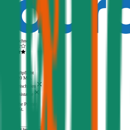
Ausgezeichnet
4,6
(
216
)
Haftpflicht
€ 20 Mio.
Freischaden
Assistance
Monatliche Prämie
inkl. mVSt.
€ 66,13
Haftpflicht
berechnen