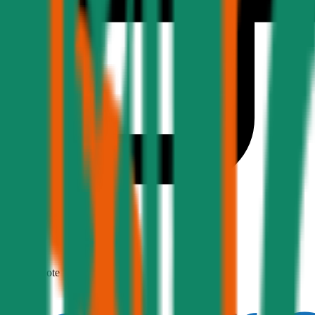
1,9
Produktnote