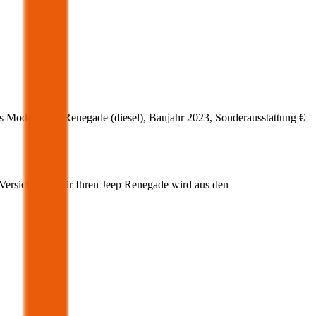
s Modell
Jeep
Renegade
(
diesel
)
, Baujahr
2023
, Sonderausstattung
€
-Versicherung für Ihren
Jeep
Renegade
wird aus den