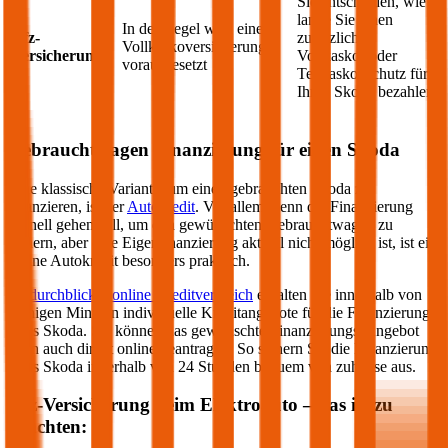
Sie entscheiden, wie
lange Sie einen
In der Regel wird eine
Kfz-
zusätzlichen
Vollkaskoversicherung
Versicherung
Vollkasko- oder
vorausgesetzt
Teilkasko-Schutz für
Ihren
Skoda
bezahlen
Gebrauchtwagen Finanzierung für einen
Skoda
Eine klassische Variante, um einen gebrauchten
Skoda
zu
finanzieren, ist der
Autokredit
. Vor allem wenn die Finanzierung
schnell gehen soll, um den gewünschten Gebrauchtwagen zu
sichern, aber eine Eigenfinanzierung aktuell nicht möglich ist, ist ein
online Autokredit besonders praktisch.
Im
durchblicker online Kreditvergleich
erhalten Sie innerhalb von
wenigen Minuten individuelle Kreditangebote für die Finanzierung
Ihres
Skoda
. Sie können das gewünschte Finanzierungs-Angebot
dann auch direkt online beantragen. So sichern Sie die Finanzierung
Ihres
Skoda
innerhalb von 24 Stunden bequem von zuhause aus.
Kfz-Versicherung beim Elektroauto – das ist zu
beachten: