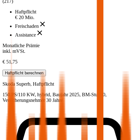
(
217
)
Haftpflicht
€ 20 Mio.
Freischaden
Assistance
Monatliche Prämie
inkl. mVSt.
€ 51,75
Haftpflicht
berechnen
Skoda
Superb, Haftpflicht
150 PS/110 KW, hybrid, Baujahr 2025,
BM-Stufe
0
,
Versicherungsnehmer 30 Jahre