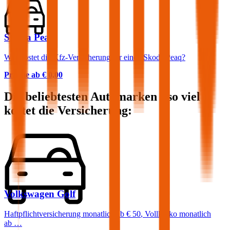
Skoda Peaq
Was kostet die Kfz-Versicherung für einen Skoda Peaq?
Prämie ab
€ 0,00
Die beliebtesten Automarken - so viel
kostet die Versicherung:
Volkswagen
Golf
Haftpflichtversicherung monatlich ab
€ 50
,
Vollkasko monatlich
ab …