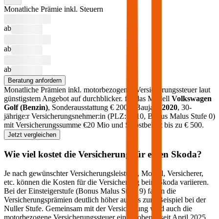
Monatliche Prämie inkl. Steuern
ab
ab
ab
Beratung anfordern
Monatliche Prämien inkl. motorbezogener Versicherungssteuer laut
günstigstem Angebot auf durchblicker.
für das Modell
Volkswagen
Golf
(
Benzin
)
, Sonderausstattung €
2000
, Baujahr
2020
, 30-
jährige:r Versicherungsnehmer:in (PLZ:
1010
, Bonus Malus Stufe
0
)
mit Versicherungssumme €
20 Mio
und Selbstbehalt bis zu €
500
.
Jetzt vergleichen
Wie viel kostet die Versicherung für einen
Skoda
?
Je nach gewünschter Versicherungsleistung, Modell, Versicherer,
etc. können die Kosten für die Versicherung beim
Skoda
variieren.
Bei der Einsteigerstufe (Bonus Malus Stufe 9) fallen die
Versicherungsprämien deutlich höher aus als zum Beispiel bei der
Nuller Stufe. Gemeinsam mit der Versicherung wird auch die
motorbezogene Versicherungssteuer eingehoben – seit April 2025