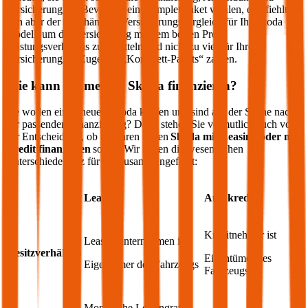
Versicherung an. Bevor Sie ein Komplettpaket wählen, empfiehlt
sich aber der unabhängige Versicherungsvergleich für Ihr
Skoda
Modell, um die Versicherung mit dem besten Preis-
Leistungsverhältnis zu ermitteln und nicht zu viel für Ihre
Versicherung im Zuge des „Komplett-Pakets“ zahlen.
Wie kann ich meinen
Skoda
finanzieren?
Sie wollen einen neuen
Skoda
kaufen und sind auf der Suche nach
der passenden Finanzierung? Dann stehen Sie vermutlich auch vor
der Entscheidung, ob Sie Ihren neuen
Skoda
mit Leasing oder mit
Kredit finanzieren
sollen. Wir haben die wesentlichen
Unterschiede kurz für Sie zusammengefasst:
Leasing
Autokredit
Kreditnehmer ist
Leasingunternehmen ist
Besitzverhältnis
Eigentümer des
Eigentümer des Fahrzeugs
Fahrzeugs
Monatliche Leasingrate,