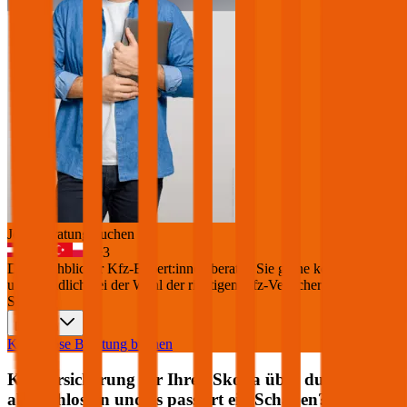
Jetzt Beratung buchen
+
3
Die durchblicker Kfz-Expert:innen beraten Sie gerne kostenlos &
unverbindlich bei der Wahl der richtigen Kfz-Versicherung für Ihren
Skoda
.
Deutsch
Kostenlose Beratung buchen
Kfz Versicherung für Ihren
Skoda
über durchblicker
abgeschlossen und es passiert ein Schaden?