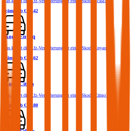
Was kostet die Kfz-Versicherung für einen Skoda Scala?
Prämie ab
€ 41,42
Skoda Enyaq
Was kostet die Kfz-Versicherung für einen Skoda Enyaq?
Prämie ab
€ 47,62
Skoda Citigo
Was kostet die Kfz-Versicherung für einen Skoda Citigo?
Prämie ab
€ 24,80
Skoda Felicia