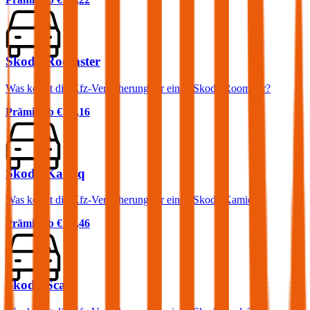
Skoda Roomster
Was kostet die Kfz-Versicherung für einen Skoda Roomster?
Prämie ab
€ 35,16
Skoda Kamiq
Was kostet die Kfz-Versicherung für einen Skoda Kamiq?
Prämie ab
€ 46,46
Skoda Scala