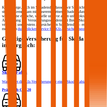
Keine Sorge, auch im Schadensfall lassen wir Sie nicht im Regen
stehen! Gemeinsam mit unserem Partner Schaden-Manager sorgen
wir für eine einfache, schnelle und vor allem unbürokratische
Abwicklung des Versicherungsschadens bei Ihrem
Skoda
. Optimal
versichert und bestens abgesichert im Schadensfall – erfahren Sie
mehr zum
durchblicker Service bei Kfz-Versicherungsschäden
.
Günstige Versicherung für
Skoda
Modelle
im Vergleich:
Skoda Fabia
Was kostet die Kfz-Versicherung für einen Skoda Fabia?
Prämie ab
€ 34,20