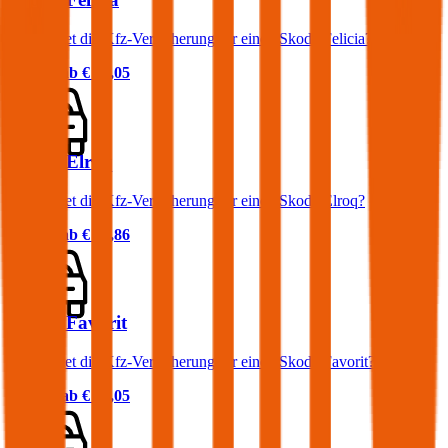
Was kostet die Kfz-Versicherung für einen Skoda Felicia?
Prämie ab
€ 25,05
Skoda Elroq
Was kostet die Kfz-Versicherung für einen Skoda Elroq?
Prämie ab
€ 47,86
Skoda Favorit
Was kostet die Kfz-Versicherung für einen Skoda Favorit?
Prämie ab
€ 25,05