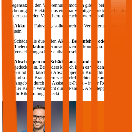
Im Gegensatz zu den Verbrennungsmotoren gibt es bei der
Versicherung für Elektroautos ein paar wichtige Punkte, die bei der
Wahl der passenden Versicherung beachtet werden sollten:
Akku
des Fahrzeugs sollte durch die Versicherung gedeckt
sein
Schäden die durch den
Akku, Bedienfehler oder
Tiefenentladung
verursacht werden können, sollten im
Versicherungsschutz enthalten sein
Abschleppen und Schäden aus Brand
sollten ebenfalls
gedeckt sein. Besonders kritisch kann es werden, wenn auf
Grund von falschem Abschleppen ein Kurzschluss entsteht
und so ein Brand verursacht wird. Achten Sie auch auf die
Angebote durch ein Assistance-Paket – in der Regel werden
hier Kosten verursacht durch Pannen, Abschleppen oder auch
für Rückholung gedeckt.