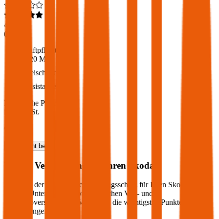
4,6
(
217
)
Haftpflicht
€ 20 Mio.
Freischaden
Assistance
Monatliche Prämie
inkl. mVSt.
€ 74,09
Haftpflicht
berechnen
Welche Versicherung für Ihren
Skoda
?
Wie sieht der optimale Versicherungsschutz für Ihren
Skoda
aus?
Welche Unterschiede gibt es zwischen Voll- und
Teilkaskoversicherung? Wir haben die wichtigsten Punkte für Sie
zusammengefasst: