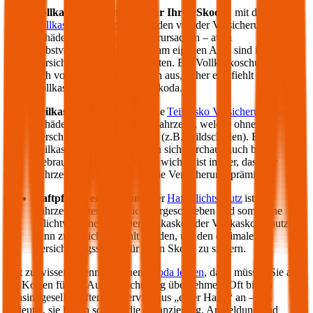
Vollkasko Versicherung für Ihren
Skoda
:
mit der
Vollkasko Versicherung
werden von der Versicherung
Schäden gedeckt, die Sie verursachen – auch
selbstverschuldete Schäden am eigenen Auto sind im
Versicherungsumfang enthalten. Ein Vollkaskoschutz zahlt
sich vor allem bei Neuwägen aus, daher empfiehlt sich die
Vollkasko für einen neuen
Skoda
.
Teilkasko Versicherung:
die
Teilkasko Versicherung
deckt
Schäden an Ihrem eigenen Fahrzeug, welche ohne Ihr
Verschulden entstanden sind (z.B. Wildschäden). Eine
Teilkasko Versicherung kann sich durchaus auch bei
Gebrauchtwägen auszahlen: wichtig ist immer, dass der
Fahrzeugwert höher ist als die Versicherungsprämie.
Haftpflichtversicherung
: der
Haftpflichtschutz
ist für
Fahrzeughalter gesetzlich vorgeschrieben und somit eine
Pflichtversicherung. Der Teilkasko oder Vollkasko Schutz
kann zusätzlich gewählt werden, um den optimalen
Versicherungsschutz für Ihren
Skoda
zu sichern.
Gut zu wissen: Wenn Sie einen
Skoda
leasen
, dann müssen Sie auch
die Kosten für die Autoversicherung übernehmen. Oft bieten
Leasinggesellschaften ein Service aus „einer Hand“ an – das
bedeutet, sie bieten sowohl die Finanzierung, Anmeldung und