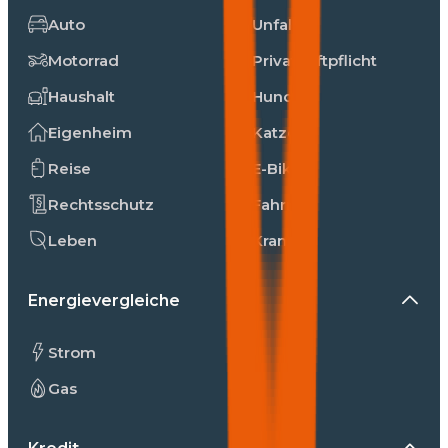
Auto
Unfall
Motorrad
Privathaftpflicht
Haushalt
Hunde
Eigenheim
Katzen
Reise
E-Bike
Rechtsschutz
Fahrrad
Leben
Kranken
Energievergleiche
Strom
Gas