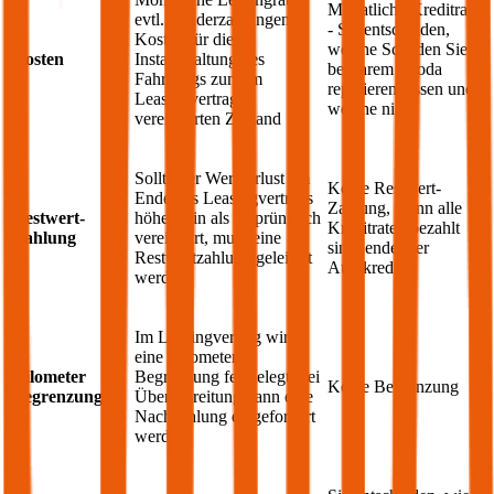
Monatliche Kreditrate
evtl. Sonderzahlungen;
- Sie entscheiden,
Kosten für die
welche Schäden Sie
Kosten
Instandhaltung des
bei Ihrem
Skoda
Fahrzeugs zum im
reparieren lassen und
Leasingvertrag
welche nicht
vereinbarten Zustand
Sollte der Wertverlust am
Keine Restwert-
Ende des Leasingvertrags
Zahlung, wenn alle
Restwert-
höher sein als ursprünglich
Kreditraten bezahlt
Zahlung
vereinbart, muss eine
sind, endet der
Restwertzahlung geleistet
Autokredit
werden
Im Leasingvertrag wird
eine Kilometer
Kilometer
Begrenzung festgelegt, bei
Keine Begrenzung
Begrenzung
Überschreitung kann eine
Nachzahlung eingefordert
werden