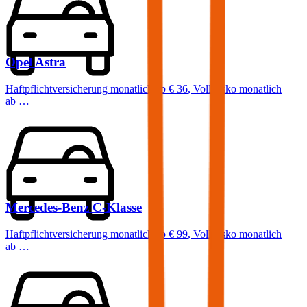
Opel
Astra
Haftpflichtversicherung monatlich ab
€ 36
,
Vollkasko monatlich
ab …
Mercedes-Benz
C-Klasse
Haftpflichtversicherung monatlich ab
€ 99
,
Vollkasko monatlich
ab …