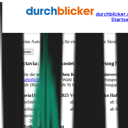
Versicherung
Autoversicherung
Skoda
durchblicker.
Starts
Kfz Versicherung für Ihren
Skoda Octavia
in Österre
Was kostet eine Autoversicherung für ein Auto der Marke
Skoda
Mod
Jetzt berechnen
Skoda
Octavia
: Wie viel kostet die Versicherung?
Hier sehen Sie die
voraussichtlichen Kosten für die Autoversicher
reine
Kfz-Haftpflicht
die richtige Wahl für Ihren Versicherungsschutz 
Einsteigerstufe (Bonus Malus Stufe 9) fallen die Versicherungsprämien
Skoda
Octavia
116
PS,
diesel
,
2025
Vollkasko
Teilkasko
Haftpflic
Bonus Malus
Stufe
0
ab 126 €
ab 74 €
ab 52 €
Bonus Malus
Stufe
9
ab 185 €
ab 109 €
ab 81 €
Skoda
Octavia
,
116
PS,
diesel
,
2025
Vollkasko
Teilkasko
Haftpflicht