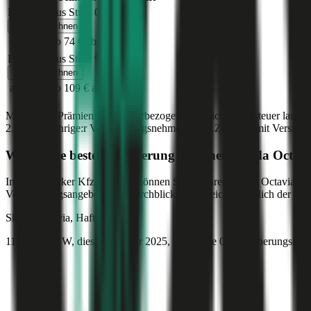
Bonus Malus Stufe
0
Jetzt berechnen
ab 126 €
ab 74 €
ab 52 €
Bonus Malus Stufe
9
Jetzt berechnen
ab 185 €
ab 109 €
ab 81 €
Monatliche Prämien inkl. motorbezogener Versicherungssteuer laut g
2.000
,
30-jährige:r
Versicherungsnehmer:in (PLZ:
1010
) mit Versic
Was ist die beste Versicherung für einen
Skoda
Octavi
Im durchblicker Kfz-Rechner können Sie für Ihren
Skoda
Octavia
die
Versicherungsangeboten im durchblicker Vergleich zusätzlich der Preis
Skoda
Octavia, Haftpflicht
116 PS/85 KW, diesel, Baujahr 2025,
BM-Stufe
0
, Versicherungsneh