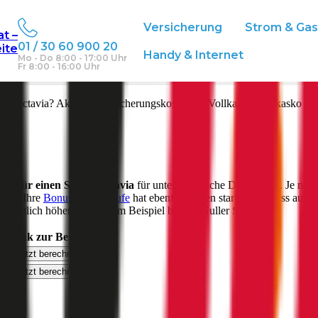
Versicherung
Strom & Ga
at –
01 / 30 60 900 20
eite
ich
Handy & Internet
Mo - Do 8:00 - 17:00 Uhr
Fr 8:00 - 16:00 Uhr
ell
Octavia
? Aktuelle Versicherungskosten für Vollkasko, Teilkasko un
ung für einen
Skoda
Octavia
für unterschiedliche Deckungen. Je nach
sein. Ihre
Bonus-Malus Stufe
hat ebenfalls einen starken Einfluss auf d
 deutlich höher aus als zum Beispiel bei der Nuller Stufe.
ht
Link zur Berechnung
Jetzt berechnen
Jetzt berechnen