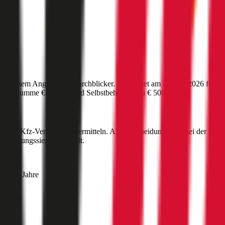
ünstigstem Angebot auf durchblicker. Berechnet am
30. Juli 2026
für da
herungssumme
€ 20 Mio
und Selbstbehalt bis zu
€ 500
.
a
?
 beste Kfz-Versicherung ermitteln. Als Entscheidungshilfe bei der Kfz
-Leistungssieger ermittelt.
mer 30 Jahre