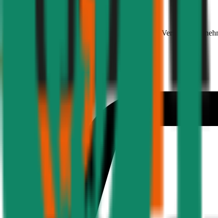
Skoda
Octavia, Teilkasko
116 PS/85 KW, diesel, Baujahr 2025,
BM-Stufe
0
, Versicherungsneh