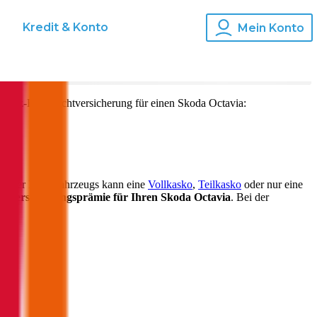
s
Kredit & Konto
Mein Konto
d Kfz-Haftpflichtversicherung für einen
Skoda
Octavia
:
 Alter Ihres Fahrzeugs kann eine
Vollkasko
,
Teilkasko
oder nur eine
ie
Versicherungsprämie für Ihren
Skoda Octavia
. Bei der