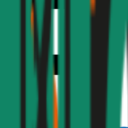
1,9
Produktnote