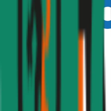
Ausgezeichnet
4,6
(
217
)
Haftpflicht
€ 20 Mio.
Freischaden
Assistance
Monatliche Prämie
inkl. mVSt.
€ 51,75
Haftpflicht
berechnen