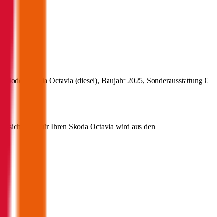
s Modell
Skoda
Octavia
(
diesel
)
, Baujahr
2025
, Sonderausstattung
€
-Versicherung für Ihren
Skoda
Octavia
wird aus den