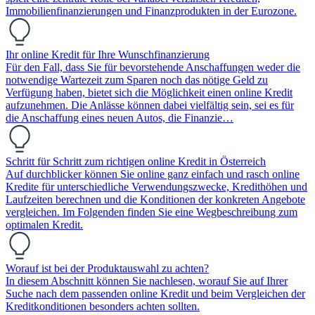
Immobilienfinanzierungen und Finanzprodukten in der Eurozone.
Ihr online Kredit für Ihre Wunschfinanzierung
Für den Fall, dass Sie für bevorstehende Anschaffungen weder die
notwendige Wartezeit zum Sparen noch das nötige Geld zu
Verfügung haben, bietet sich die Möglichkeit einen online Kredit
aufzunehmen. Die Anlässe können dabei vielfältig sein, sei es für
die Anschaffung eines neuen Autos, die Finanzie…
Schritt für Schritt zum richtigen online Kredit in Österreich
Auf durchblicker können Sie online ganz einfach und rasch online
Kredite für unterschiedliche Verwendungszwecke, Kredithöhen und
Laufzeiten berechnen und die Konditionen der konkreten Angebote
vergleichen. Im Folgenden finden Sie eine Wegbeschreibung zum
optimalen Kredit.
Worauf ist bei der Produktauswahl zu achten?
In diesem Abschnitt können Sie nachlesen, worauf Sie auf Ihrer
Suche nach dem passenden online Kredit und beim Vergleichen der
Kreditkonditionen besonders achten sollten.