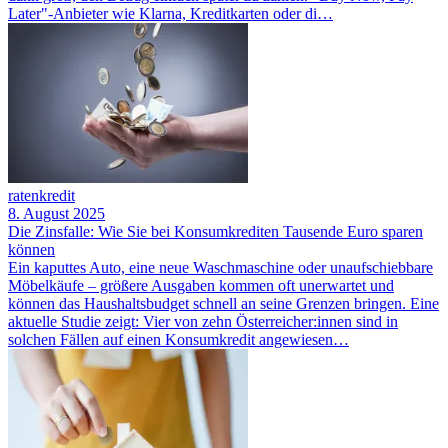
Later"-Anbieter wie Klarna, Kreditkarten oder di…
ratenkredit
8. August 2025
Die Zinsfalle: Wie Sie bei Konsumkrediten Tausende Euro sparen
können
Ein kaputtes Auto, eine neue Waschmaschine oder unaufschiebbare
Möbelkäufe – größere Ausgaben kommen oft unerwartet und
können das Haushaltsbudget schnell an seine Grenzen bringen. Eine
aktuelle Studie zeigt: Vier von zehn Österreicher:innen sind in
solchen Fällen auf einen Konsumkredit angewiesen…