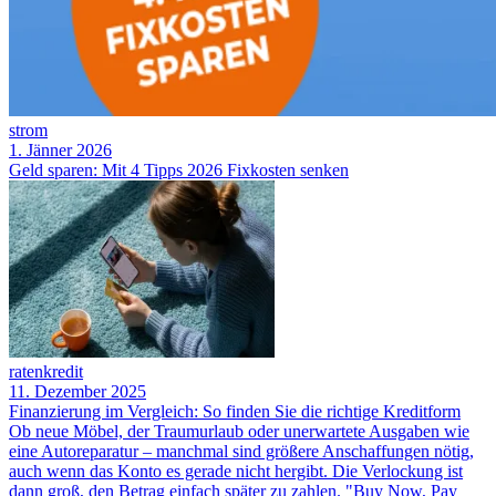
strom
1. Jänner 2026
Geld sparen: Mit 4 Tipps 2026 Fixkosten senken
ratenkredit
11. Dezember 2025
Finanzierung im Vergleich: So finden Sie die richtige Kreditform
Ob neue Möbel, der Traumurlaub oder unerwartete Ausgaben wie
eine Autoreparatur – manchmal sind größere Anschaffungen nötig,
auch wenn das Konto es gerade nicht hergibt. Die Verlockung ist
dann groß, den Betrag einfach später zu zahlen. "Buy Now, Pay