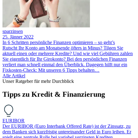
sparzinsen
25. Jänner 2022
In 6 Schritten persönliche Finanzen optimieren – so geht’s
Rutscht Ihr Konto am Monatsende öfters in Minus? Tilgen Sie
aktuell einen oder mehrere Kredite? Und wie viel Gebühren zahlen
Sie eigentlich für Ihr Girokonto? Bei den persönlichen Finanzen
verliert man schnell einmal den Überblick. Dagegen hilft nur ein
Fixkosten-Check: Mit unseren 6 Tipps behalten…
Alle Artikel
Unser Ratgeber für mehr Durchblick
Tipps zu Kredit & Finanzierung
EURIBOR
Der EURIBOR (Euro Interbank Offered Rate) ist der Zinssatz, zu
dem Banken sich kurzfristig untereinander Geld in Euro leihen. Er
spielt eine zentrale Rolle bei variabel verzinsten Krediten,