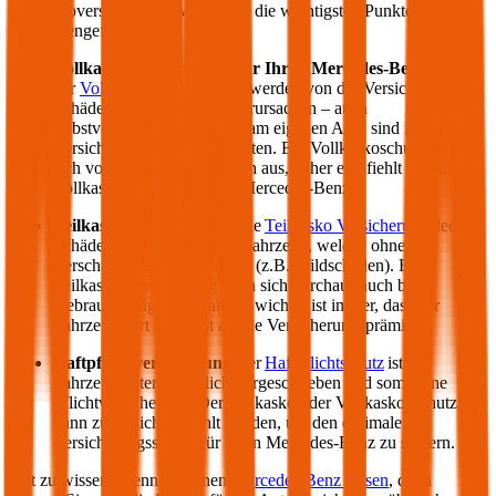
Teilkaskoversicherung? Wir haben die wichtigsten Punkte für Sie
zusammengefasst:
Vollkasko Versicherung für Ihren
Mercedes-Benz
:
mit
der
Vollkasko Versicherung
werden von der Versicherung
Schäden gedeckt, die Sie verursachen – auch
selbstverschuldete Schäden am eigenen Auto sind im
Versicherungsumfang enthalten. Ein Vollkaskoschutz zahlt
sich vor allem bei Neuwägen aus, daher empfiehlt sich die
Vollkasko für einen neuen
Mercedes-Benz
.
Teilkasko Versicherung:
die
Teilkasko Versicherung
deckt
Schäden an Ihrem eigenen Fahrzeug, welche ohne Ihr
Verschulden entstanden sind (z.B. Wildschäden). Eine
Teilkasko Versicherung kann sich durchaus auch bei
Gebrauchtwägen auszahlen: wichtig ist immer, dass der
Fahrzeugwert höher ist als die Versicherungsprämie.
Haftpflichtversicherung
: der
Haftpflichtschutz
ist für
Fahrzeughalter gesetzlich vorgeschrieben und somit eine
Pflichtversicherung. Der Teilkasko oder Vollkasko Schutz
kann zusätzlich gewählt werden, um den optimalen
Versicherungsschutz für Ihren
Mercedes-Benz
zu sichern.
Gut zu wissen: Wenn Sie einen
Mercedes-Benz
leasen
, dann