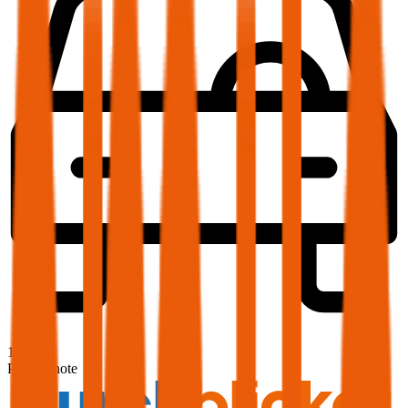
1,9
Produktnote