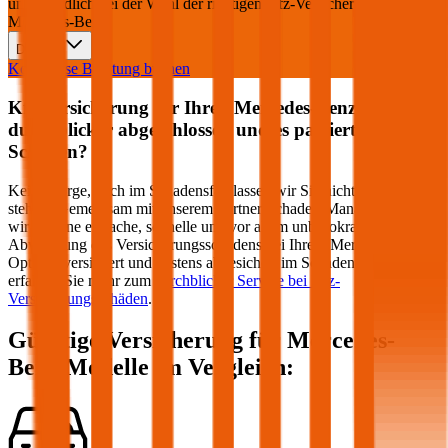
unverbindlich bei der Wahl der richtigen Kfz-Versicherung für Ihren
Mercedes-Benz
.
Deutsch
Kostenlose Beratung buchen
Kfz Versicherung für Ihren
Mercedes-Benz
über
durchblicker abgeschlossen und es passiert ein
Schaden?
Keine Sorge, auch im Schadensfall lassen wir Sie nicht im Regen
stehen! Gemeinsam mit unserem Partner Schaden-Manager sorgen
wir für eine einfache, schnelle und vor allem unbürokratische
Abwicklung des Versicherungsschadens bei Ihrem
Mercedes-Benz
.
Optimal versichert und bestens abgesichert im Schadensfall –
erfahren Sie mehr zum
durchblicker Service bei Kfz-
Versicherungsschäden
.
Günstige Versicherung für
Mercedes-
Benz
Modelle im Vergleich: