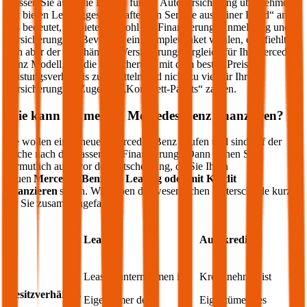
müssen Sie auch die Kosten für die Autoversicherung übernehmen.
Oft bieten Leasinggesellschaften ein Service aus „einer Hand“ an –
das bedeutet, sie bieten sowohl die Finanzierung, Anmeldung und
Versicherung an. Bevor Sie ein Komplettpaket wählen, empfiehlt
sich aber der unabhängige Versicherungsvergleich für Ihr
Mercedes-
Benz
Modell, um die Versicherung mit dem besten Preis-
Leistungsverhältnis zu ermitteln und nicht zu viel für Ihre
Versicherung im Zuge des „Komplett-Pakets“ zahlen.
Wie kann ich meinen
Mercedes-Benz
finanzieren?
Sie wollen einen neuen
Mercedes-Benz
kaufen und sind auf der
Suche nach der passenden Finanzierung? Dann stehen Sie
vermutlich auch vor der Entscheidung, ob Sie Ihren
neuen
Mercedes-Benz
mit Leasing oder mit Kredit
finanzieren
sollen. Wir haben die wesentlichen Unterschiede kurz
für Sie zusammengefasst:
Leasing
Autokredit
Leasingunternehmen ist
Kreditnehmer ist
Besitzverhältnis
Eigentümer des
Eigentümer des