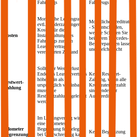
Fahrzeugs
Fahrzeugs
Monatliche Leasingrate,
Monatliche Kreditrate
evtl. Sonderzahlungen;
- Sie entscheiden,
Kosten für die
welche Schäden Sie
Kosten
Instandhaltung des
bei Ihrem
Mercedes-
Fahrzeugs zum im
Benz
reparieren lassen
Leasingvertrag
und welche nicht
vereinbarten Zustand
Sollte der Wertverlust am
Ende des Leasingvertrags
Keine Restwert-
höher sein als
Zahlung, wenn alle
Restwert-
ursprünglich vereinbart,
Kreditraten bezahlt
Zahlung
muss eine
sind, endet der
Restwertzahlung geleistet
Autokredit
werden
Im Leasingvertrag wird
eine Kilometer
Kilometer
Begrenzung festgelegt,
Keine Begrenzung
Begrenzung
bei Überschreitung kann