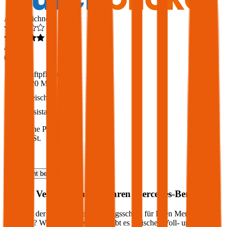
Ausgezeichnet
4,6
(
217
)
Haftpflicht
€ 20 Mio.
Freischaden
Assistance
Monatliche Prämie
inkl. mVSt.
€ 63,99
Haftpflicht
berechnen
Welche Versicherung für Ihren
Mercedes-Benz
?
Wie sieht der optimale Versicherungsschutz für Ihren
Mercedes-
Benz
aus? Welche Unterschiede gibt es zwischen Voll- und