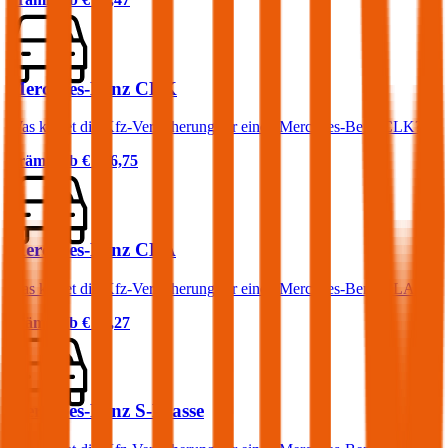
Mercedes-Benz CLK
Was kostet die Kfz-Versicherung für einen Mercedes-Benz CLK?
Prämie ab
€ 106,75
Mercedes-Benz CLA
Was kostet die Kfz-Versicherung für einen Mercedes-Benz CLA?
Prämie ab
€ 63,27
Mercedes-Benz S-Klasse