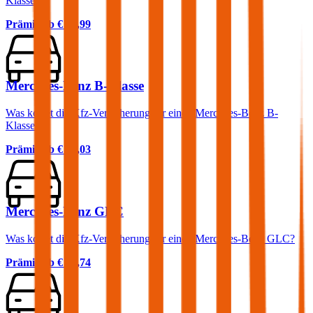
Klasse?
Prämie ab
€ 63,99
Mercedes-Benz B-Klasse
Was kostet die Kfz-Versicherung für einen Mercedes-Benz B-
Klasse?
Prämie ab
€ 38,03
Mercedes-Benz GLC
Was kostet die Kfz-Versicherung für einen Mercedes-Benz GLC?
Prämie ab
€ 94,74