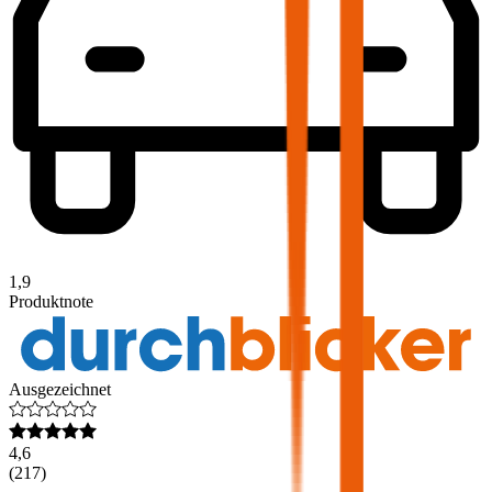
1,9
Produktnote
Ausgezeichnet
4,6
(
217
)