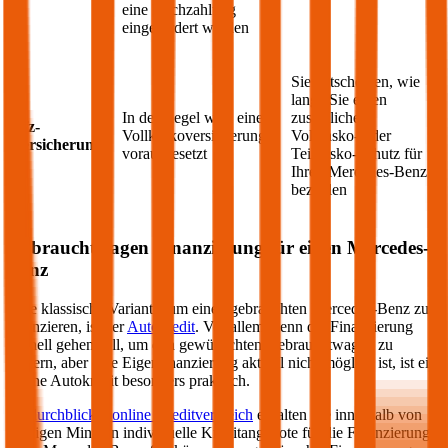
eine Nachzahlung
eingefordert werden
Sie entscheiden, wie
lange Sie einen
In der Regel wird eine
zusätzlichen
Kfz-
Vollkaskoversicherung
Vollkasko- oder
Versicherung
vorausgesetzt
Teilkasko-Schutz für
Ihren
Mercedes-Benz
bezahlen
Gebrauchtwagen Finanzierung für einen
Mercedes-
Benz
Eine klassische Variante, um einen gebrauchten
Mercedes-Benz
zu
finanzieren, ist der
Autokredit
. Vor allem wenn die Finanzierung
schnell gehen soll, um den gewünschten Gebrauchtwagen zu
sichern, aber eine Eigenfinanzierung aktuell nicht möglich ist, ist ein
online Autokredit besonders praktisch.
Im
durchblicker online Kreditvergleich
erhalten Sie innerhalb von
wenigen Minuten individuelle Kreditangebote für die Finanzierung