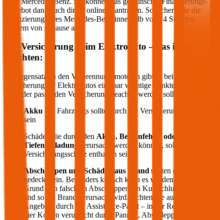
Ihres
Mercedes-Benz
. Sie können das gewünschte Finanzierungs-
Angebot dann auch direkt online beantragen. So sichern Sie die
Finanzierung Ihres
Mercedes-Benz
innerhalb von 24 Stunden
bequem von zuhause aus.
Kfz-Versicherung beim Elektroauto – das ist zu
beachten:
Im Gegensatz zu den Verbrennungsmotoren gibt es bei der
Versicherung für Elektroautos ein paar wichtige Punkte, die bei der
Wahl der passenden Versicherung beachtet werden sollten:
Akku
des Fahrzeugs sollte durch die Versicherung gedeckt
sein
Schäden die durch den
Akku, Bedienfehler oder
Tiefenentladung
verursacht werden können, sollten im
Versicherungsschutz enthalten sein
Abschleppen und Schäden aus Brand
sollten ebenfalls
gedeckt sein. Besonders kritisch kann es werden, wenn auf
Grund von falschem Abschleppen ein Kurzschluss entsteht
und so ein Brand verursacht wird. Achten Sie auch auf die
Angebote durch ein Assistance-Paket – in der Regel werden
hier Kosten verursacht durch Pannen, Abschleppen oder auch