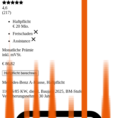
4,6
(
217
)
Haftpflicht
€ 20 Mio.
Freischaden
Assistance
Monatliche Prämie
inkl. mVSt.
€ 86,82
Haftpflicht
berechnen
Mercedes-Benz
A-Klasse, Haftpflicht
116 PS/85 KW, diesel, Baujahr 2025,
BM-Stufe
0
,
Versicherungsnehmer 30 Jahre