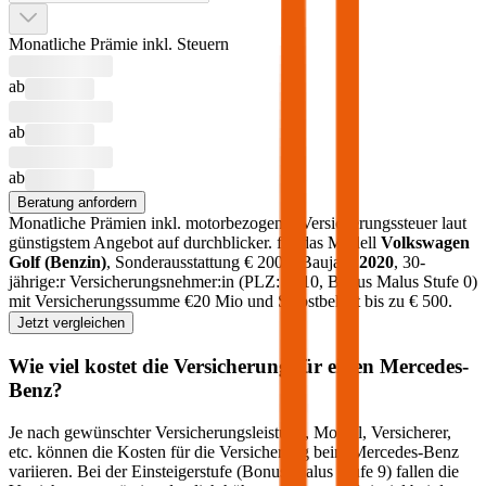
Monatliche Prämie inkl. Steuern
ab
ab
ab
Beratung anfordern
Monatliche Prämien inkl. motorbezogener Versicherungssteuer laut
günstigstem Angebot auf durchblicker.
für das Modell
Volkswagen
Golf
(
Benzin
)
, Sonderausstattung €
2000
, Baujahr
2020
, 30-
jährige:r Versicherungsnehmer:in (PLZ:
1010
, Bonus Malus Stufe
0
)
mit Versicherungssumme €
20 Mio
und Selbstbehalt bis zu €
500
.
Jetzt vergleichen
Wie viel kostet die Versicherung für einen
Mercedes-
Benz
?
Je nach gewünschter Versicherungsleistung, Modell, Versicherer,
etc. können die Kosten für die Versicherung beim
Mercedes-Benz
variieren. Bei der Einsteigerstufe (Bonus Malus Stufe 9) fallen die