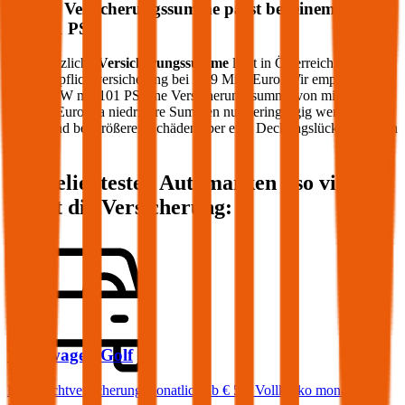
Welche Versicherungssumme passt bei einem PKW
mit
101
PS?
Die gesetzliche
Versicherungssumme
liegt in Österreich bei der
Kfz-Haftpflichtversicherung bei 7,79 Mio. Euro. Wir empfehlen für
Ihren PKW mit
101
PS eine Versicherungssumme von mindestens
20 Mio. Euro, da niedrigere Summen nur geringfügig weniger
kosten und bei größeren Schäden aber eine Deckungslücke auftreten
könnte.
Die beliebtesten Automarken - so viel
kostet die Versicherung:
Volkswagen
Golf
Haftpflichtversicherung monatlich ab
€ 50
,
Vollkasko monatlich