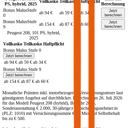
Vollkasko
Teilkasko
Haftpflicht
PS,
hybrid
,
2025
Berechnung
Bonus Malus
Stufe
Jetzt
ab 94 €
ab 59 €
ab 34 €
0
berechnen
Bonus Malus
Stufe
Jetzt
ab 154 €
ab 87 €
ab 60 €
9
berechnen
Peugeot
208
,
101
PS,
hybrid
,
2025
Vollkasko
Teilkasko
Haftpflicht
Bonus Malus Stufe
0
Jetzt berechnen
ab 94 €
ab 59 €
ab 34 €
Bonus Malus Stufe
9
Jetzt berechnen
ab 154 €
ab 87 €
ab 60 €
Monatliche Prämien inkl. motorbezogener Versicherungssteuer laut
günstigstem Angebot auf durchblicker. Berechnet am
26. Juli 2026
für das Modell
Peugeot
208
(
hybrid
)
, Baujahr
2025
,
Sonderausstattung
€ 2.000
,
30-jährige:r
Versicherungsnehmer:in
(PLZ:
1010
) mit Versicherungssumme
€ 20 Mio
und Selbstbehalt
bis zu
€ 500
.