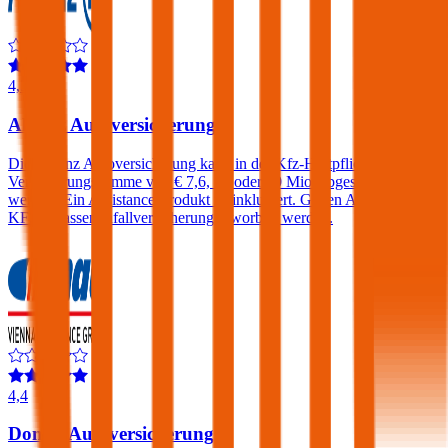
4,3
Allianz Autoversicherung
Die Allianz Autoversicherung kann in der Kfz-Haftpflicht mit einer
Versicherungssumme von € 7,6, 15 oder 30 Mio. abgeschlossen
werden. Ein Assistance-Produkt ist inkludiert. Gegen Aufpreis eine
KFZ-Insassenunfallversicherung erworben werden.
4,4
Donau Autoversicherung