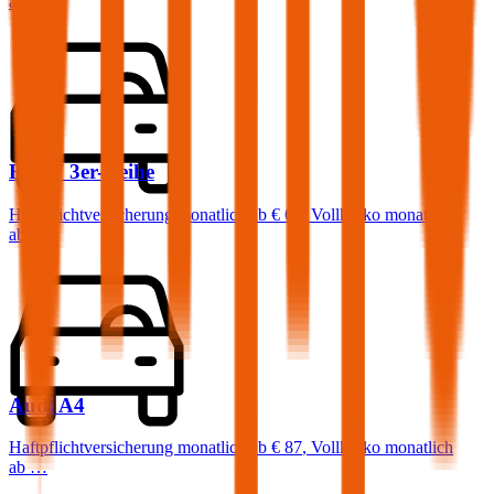
ab …
BMW
3er-Reihe
Haftpflichtversicherung monatlich ab
€ 68
,
Vollkasko monatlich
ab …
Audi
A4
Haftpflichtversicherung monatlich ab
€ 87
,
Vollkasko monatlich
ab …