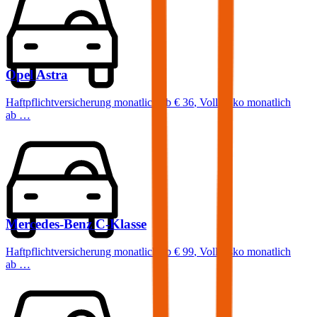
Opel
Astra
Haftpflichtversicherung monatlich ab
€ 36
,
Vollkasko monatlich
ab …
Mercedes-Benz
C-Klasse
Haftpflichtversicherung monatlich ab
€ 99
,
Vollkasko monatlich
ab …