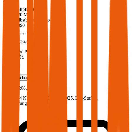
Haftpflicht
€ 20 Mio.
Selbstbehalt Kasko
€ 390
Freischaden
Assistance
Monatliche Prämie
inkl. mVSt.
€ 58,83
Teilkasko
berechnen
Peugeot
208, Vollkasko
101 PS/74 KW, hybrid, Baujahr 2025,
BM-Stufe
0
,
Versicherungsnehmer 30 Jahre