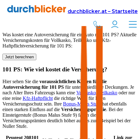
Versicherung
Autoversicherung
durchblicker.at – Startseite
Kfz Versicherung für
101
PS in Österreich
Was kostet eine Autoversicherung für ein Auto mit
101
PS? Aktuelle
Versicherungskosten für Vollkasko, Teilkasko und Kfz-
Haftpflichtversicherung für
101
PS:
Jetzt berechnen
101
PS: Wie viel kostet die Versicherung?
Hier sehen Sie die
voraussichtlichen Kosten für die
Autoversicherung für
101
PS
für unterschiedliche Deckungen. Je
nach Alter Ihres Fahrzeugs kann eine
Vollkasko
,
Teilkasko
oder nur
eine reine
Kfz-Haftpflicht
die richtige Wahl für Ihren
Versicherungsschutz sein. Ihre
Bonus-Malus Stufe
hat ebenfalls
einen starken Einfluss auf die
Versicherungsprämie
. Bei der
Einsteigerstufe (Bonus Malus Stufe 9) fallen die
Versicherungsprämien deutlich höher aus als zum Beispiel bei der
Nuller Stufe.
Peugeot
208
101
Link zur