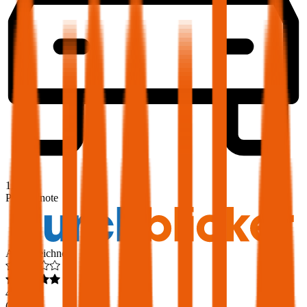
1,9
Produktnote
Ausgezeichnet
4,6
(
217
)