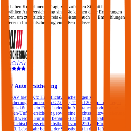
Wir haben Kund:innen befragt, wie zufrieden Sie mit ihrer
gewählten Autoversicherung sind. Sie können diese Erfahrungen
nutzen, um zusätzlich zu Preis & Leistung auch die Empfehlungen
anderer in Ihre Entscheidung einfließen zu lassen:
4,4
VAV Autoversicherung
Die VAV bietet Kfz-Haftpflichtversicherungen zu
Versicherungssummen von € 7,6, 10, 15 und 20 Mio. an. Gegen
Aufpreis können ein Freischaden, ein Assistance-Produkt, eine
Insassen-Unfallversicherung sowie eine Rechtsschutzversicherung
gewählt werden. Für nicht benannte Fahrer fällt im Falle eines
Haftpflichtschadens ein Selbstbehalt von € 250 an. Für Fahrer unter
dem 23. Lebensjahr beträgt der Selbstbehalt in der Haftpflicht 400€.