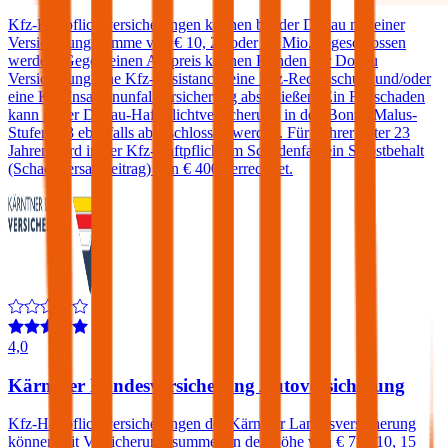
Kfz-Haftpflichtversicherungen können bei der Donau mit einer
Versicherungssumme von € 10, 20 oder 30 Mio. abgeschlossen
werden. Gegen einen Aufpreis können Kunden der Donau
Versicherung eine Kfz-Assistance, eine Kfz-Rechtsschutz und/oder
eine Kfz-Insassenunfallversicherung abschließen. Ein Freischaden
kann in der Donau-Haftpflichtversicherung in den Bonus-Malus-
Stufen 0-3 ebenfalls abgeschlossen werden. Für Fahrer unter 23
Jahren wird in der Kfz-Haftpflicht im Schadenfall ein Selbstbehalt
(Schadenersatzbeitrag) von € 400 verrechnet.
4,0
Kärntner Landesversicherung Autoversicherung
Kfz-Haftpflichtversicherungen der Kärntner Landesversicherung
können mit Versicherungssummen in der Höhe von € 7,6, 10, 15