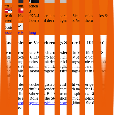
Jetzt Beratung buchen
+
3
Die durchblicker Kfz-Expert:innen beraten Sie gerne kostenlos &
unverbindlich bei der Wahl der richtigen Kfz-Versicherung.
Deutsch
Kostenlose Beratung
Was kostet die Versicherungs-Steuer für
101
PS?
Die
motorbezogene Versicherungssteuer
(mVSt) für
101
PS
kostet im Schnitt €
13,68
pro Monat. Die mVSt wird von der
Versicherung gemeinsam mit der Versicherungsprämie eingehoben
und an das Finanzamt abgeführt. Verglichen mit anderen EU-
Ländern fällt die motorbezogene Versicherungssteuer in Österreich
relativ hoch aus.
Die Höhe der Versicherungssteuer wird nicht von der gewählten
Versicherung beeinflusst, sondern richtet sich nach der Leistung (PS
bzw. kW) Ihres Fahrzeugs. Bei Verbrennern spielen zusätzlich die
CO2-Werte eine Rolle für die Steuerhöhe. Im durchblicker Rechner
für die
motorbezogene Versicherungssteuer
können Sie die Steuer
genau berechnen.