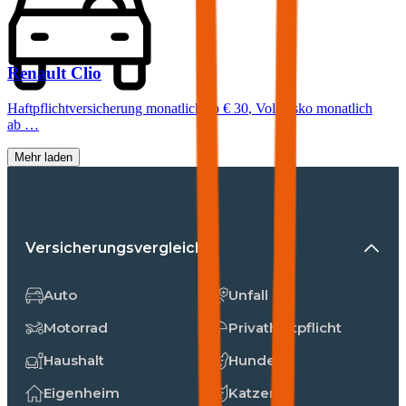
Renault
Clio
Haftpflichtversicherung monatlich ab
€ 30
,
Vollkasko monatlich
ab …
Mehr laden
Versicherungsvergleiche
Auto
Unfall
Motorrad
Privathaftpflicht
Haushalt
Hunde
Eigenheim
Katzen