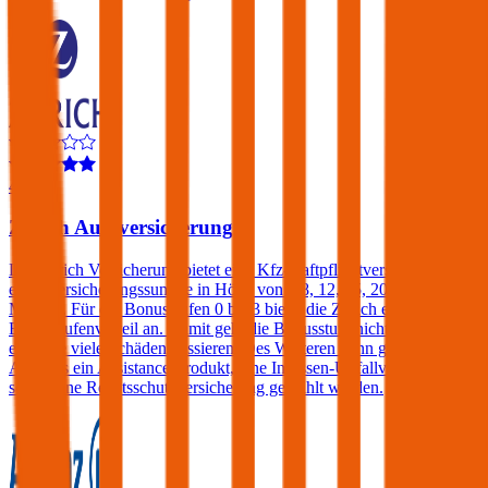
4,2
Zurich Autoversicherung
Die Zurich Versicherung bietet eine Kfz-Haftpflichtversicherung mit
einer Versicherungssumme in Höhe von € 8, 12, 15, 20 oder 25
Mio. an. Für die Bonusstufen 0 bis 3 bietet die Zurich einen
Bonusstufenvorteil an. Damit geht die Bonusstufe nicht verloren,
egal wie viele Schäden passieren. Des Weiteren kann gegen einen
Aufpreis ein Assistance-Produkt, eine Insassen-Unfallversicherung
sowie eine Rechtsschutzversicherung gewählt werden.