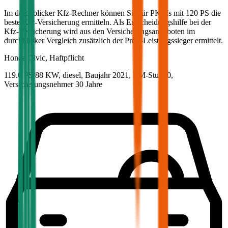
Im durchblicker Kfz-Rechner können Sie für PKWs mit
120
PS die
beste Kfz-Versicherung ermitteln. Als Entscheidungshilfe bei der
Kfz-Versicherung wird aus den Versicherungsangeboten im
durchblicker Vergleich zusätzlich der Preis-Leistungssieger ermittelt.
Honda
Civic, Haftpflicht
119.6 PS/88 KW, diesel, Baujahr 2021,
BM-Stufe
0
,
Versicherungsnehmer 30 Jahre