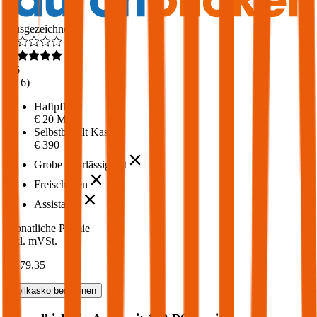
Ausgezeichnet
4,6
(
216
)
Haftpflicht
€ 20 Mio.
Selbstbehalt Kasko
€ 390
Grobe Fahrlässigkeit
Freischaden
Assistance
Monatliche Prämie
inkl. mVSt.
€ 179,35
Vollkasko
berechnen