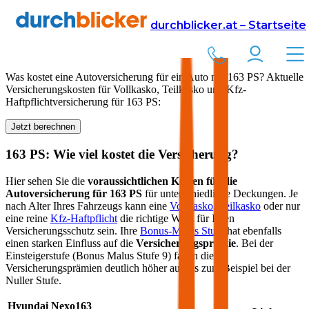
Versicherung
Autoversicherung
durchblicker.at – Startseite
Kfz Versicherung für
163
PS in Österreich
Was kostet eine Autoversicherung für ein Auto mit
163
PS? Aktuelle
Versicherungskosten für Vollkasko, Teilkasko und Kfz-
Haftpflichtversicherung für
163
PS:
Jetzt berechnen
163
PS: Wie viel kostet die Versicherung?
Hier sehen Sie die
voraussichtlichen Kosten für die
Autoversicherung für
163
PS
für unterschiedliche Deckungen. Je
nach Alter Ihres Fahrzeugs kann eine
Vollkasko
,
Teilkasko
oder nur
eine reine
Kfz-Haftpflicht
die richtige Wahl für Ihren
Versicherungsschutz sein. Ihre
Bonus-Malus Stufe
hat ebenfalls
einen starken Einfluss auf die
Versicherungsprämie
. Bei der
Einsteigerstufe (Bonus Malus Stufe 9) fallen die
Versicherungsprämien deutlich höher aus als zum Beispiel bei der
Nuller Stufe.
Hyundai
Nexo
163