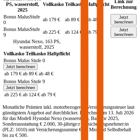
Link zur
PS,
wasserstoff
,
Vollkasko
Teilkasko
Haftpflicht
Berechnung
2025
Bonus Malus
Stufe
Jetzt
ab 179 €
ab 89 €
ab 48 €
0
berechnen
Bonus Malus
Stufe
Jetzt
ab 225 €
ab 124 €
ab 79 €
9
berechnen
Hyundai
Nexo
,
163
PS,
wasserstoff
,
2025
Vollkasko
Teilkasko
Haftpflicht
Bonus Malus Stufe
0
Jetzt berechnen
ab 179 €
ab 89 €
ab 48 €
Bonus Malus Stufe
9
Jetzt berechnen
ab 225 €
ab 124 €
ab 79 €
Monatliche Prämien inkl. motorbezogener Versicherungssteuer laut
günstigstem Angebot auf durchblicker. Berechnet am
13. Juli 2026
für das Modell
Hyundai
Nexo
(
wasserstoff
)
, Baujahr
2025
,
Sonderausstattung
€ 2.000
,
30-jährige:r
Versicherungsnehmer:in
(PLZ:
1010
) mit Versicherungssumme
€ 20 Mio
und Selbstbehalt
bis zu
€ 500
.