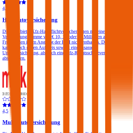
4,3
HDI Autoversicherung
Die HDI bietet Kfz-Haftpflichtversicherungen mit einer
Versicherungssumme von € 10, 15 oder 20 Millionen an. Ein
Freischaden ist im Angebot der HDI nicht enthalten. Der Kunde
kann jedoch gegen Aufpreis sowohl eine Insassen-
Unfallversicherung, als auch eine Kfz-Rechtsschutzversicherung
abschließen.
4,5
Muki Autoversicherung