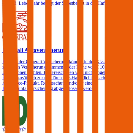
dem 23. Lebensjahr beträgt der Selbstbehalt in der Haftpflicht 400€.
Generali Autoversicherung
Kunden der Generali Versicherung können in der Kfz-Haftpflicht
zwischen Versicherungssummen in der Höhe von € 10, 15, 20 und
25 Millionen wählen. Ein Freischaden wird nicht angeboten, jedoch
können zusätzlich zur regulären Kfz-Haftpflichtversicherung ein
Assistance-Produkt, Rechtsschutz und/oder eine
Insassenunfallversicherung abgeschlossen werden.