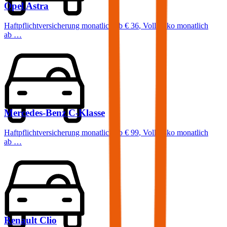
Opel
Astra
Haftpflichtversicherung monatlich ab
€ 36
,
Vollkasko monatlich
ab …
Mercedes-Benz
C-Klasse
Haftpflichtversicherung monatlich ab
€ 99
,
Vollkasko monatlich
ab …
Renault
Clio