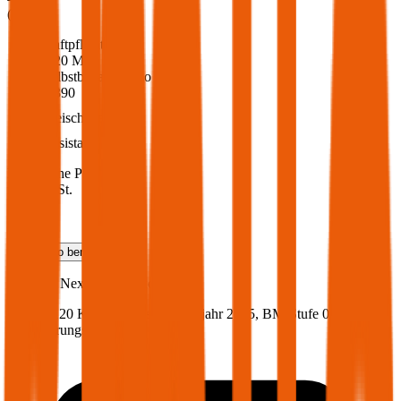
(
216
)
Haftpflicht
€ 20 Mio.
Selbstbehalt Kasko
€ 390
Freischaden
Assistance
Monatliche Prämie
inkl. mVSt.
€ 89,37
Teilkasko
berechnen
Hyundai
Nexo, Vollkasko
163 PS/120 KW, wasserstoff, Baujahr 2025,
BM-Stufe
0
,
Versicherungsnehmer 30 Jahre