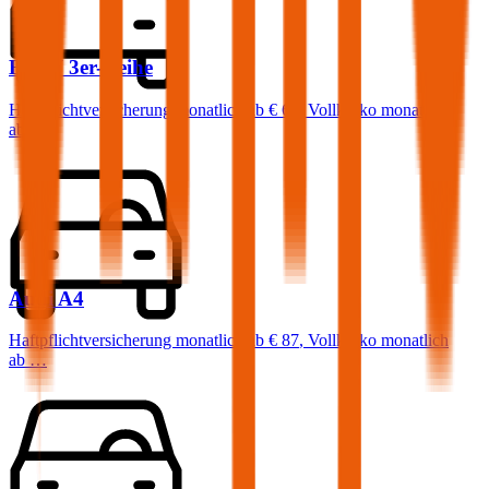
BMW
3er-Reihe
Haftpflichtversicherung monatlich ab
€ 68
,
Vollkasko monatlich
ab …
Audi
A4
Haftpflichtversicherung monatlich ab
€ 87
,
Vollkasko monatlich
ab …