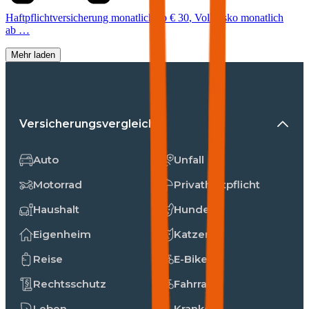
Haftpflichtversicherung monatlich ab
€ 30
,
Vollkasko monatlich
ab …
Mehr laden
Versicherungsvergleiche
Auto
Unfall
Motorrad
Privathaftpflicht
Haushalt
Hunde
Eigenheim
Katzen
Reise
E-Bike
Rechtsschutz
Fahrrad
Leben
Kranken