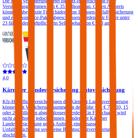
Die Muki Versicherung bietet die Kfz-Haftpflicht mit einer
Versicherungssummen von € 35 Millionen an. Gegen Aufpreis
können unbegrenzte Freischäden, eine Insassen-Unfallversicherung
und ein Assistance-Paket abgeschlossen werden. Für Fahrer unter
23 fällt in der Haftpflicht ein Selbstbehalt von € 500 an.
4,0
Kärntner Landesversicherung Autoversicherung
Kfz-Haftpflichtversicherungen der Kärntner Landesversicherung
können mit Versicherungssummen in der Höhe von € 7,6, 10, 15
oder 20 Millionen abgeschlossen werden. Ein Freischaden wird
nicht angeboten, jedoch können Kunden der Kärntner
Landesversicherung gegen Aufpreis eine Insassen-
Unfallversicherung sowie eine Rechtsschutzversicherung
abschließen.