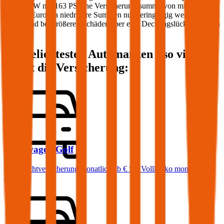
Ihren PKW mit
163
PS eine Versicherungssumme von mindestens
20 Mio. Euro, da niedrigere Summen nur geringfügig weniger
kosten und bei größeren Schäden aber eine Deckungslücke auftreten
könnte.
Die beliebtesten Automarken - so viel
kostet die Versicherung:
Volkswagen
Golf
Haftpflichtversicherung monatlich ab
€ 50
,
Vollkasko monatlich
ab …