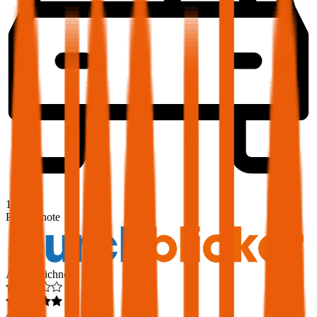
1,9
Produktnote
Ausgezeichnet
4,6