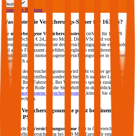
Deutsch
Kostenlose Beratung
Was kostet die Versicherungs-Steuer für
163
PS?
Die
motorbezogene Versicherungssteuer
(mVSt) für
163
PS
kostet im Schnitt €
24,22
pro Monat. Die mVSt wird von der
Versicherung gemeinsam mit der Versicherungsprämie eingehoben
und an das Finanzamt abgeführt. Verglichen mit anderen EU-
Ländern fällt die motorbezogene Versicherungssteuer in Österreich
relativ hoch aus.
Die Höhe der Versicherungssteuer wird nicht von der gewählten
Versicherung beeinflusst, sondern richtet sich nach der Leistung (PS
bzw. kW) Ihres Fahrzeugs. Bei Verbrennern spielen zusätzlich die
CO2-Werte eine Rolle für die Steuerhöhe. Im durchblicker Rechner
für die
motorbezogene Versicherungssteuer
können Sie die Steuer
genau berechnen.
Welche Versicherungssumme passt bei einem PKW
mit
163
PS?
Die gesetzliche
Versicherungssumme
liegt in Österreich bei der
Kfz-Haftpflichtversicherung bei 7,79 Mio. Euro. Wir empfehlen für