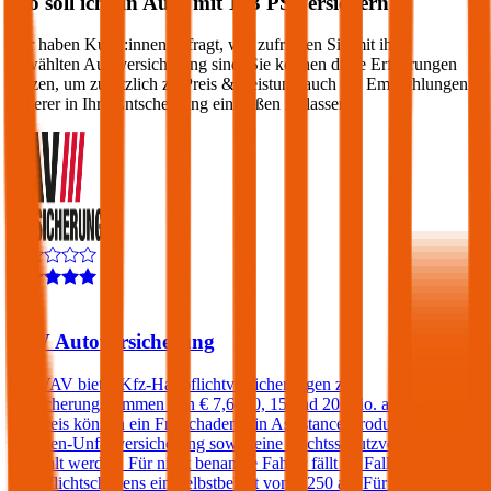
Wo soll ich ein Auto mit
163
PS versichern?
Wir haben Kund:innen befragt, wie zufrieden Sie mit ihrer
gewählten Autoversicherung sind. Sie können diese Erfahrungen
nutzen, um zusätzlich zu Preis & Leistung auch die Empfehlungen
anderer in Ihre Entscheidung einfließen zu lassen:
4,4
VAV Autoversicherung
Die VAV bietet Kfz-Haftpflichtversicherungen zu
Versicherungssummen von € 7,6, 10, 15 und 20 Mio. an. Gegen
Aufpreis können ein Freischaden, ein Assistance-Produkt, eine
Insassen-Unfallversicherung sowie eine Rechtsschutzversicherung
gewählt werden. Für nicht benannte Fahrer fällt im Falle eines
Haftpflichtschadens ein Selbstbehalt von € 250 an. Für Fahrer unter