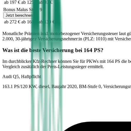
ab 197 €
ab 125 €
ab 93 €
Bonus Malus Stufe
9
Jetzt berechnen
ab 272 €
ab 161 €
ab 130 €
Monatliche Prämien inkl. motorbezogener Versicherungssteuer laut g
2.000
,
30-jährige:r
Versicherungsnehmer:in (PLZ:
1010
) mit Versic
Was ist die beste Versicherung bei
164
PS?
Im durchblicker Kfz-Rechner können Sie für PKWs mit
164
PS die b
Vergleich zusätzlich der Preis-Leistungssieger ermittelt.
Audi
Q5, Haftpflicht
163.1 PS/120 KW, diesel, Baujahr 2020,
BM-Stufe
0
, Versicherungs