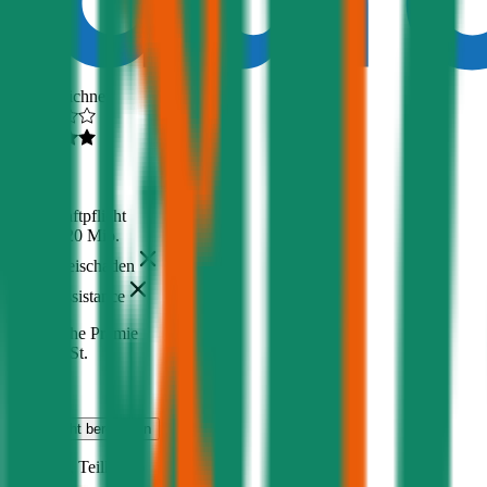
Ausgezeichnet
4,6
(
217
)
Haftpflicht
€ 20 Mio.
Freischaden
Assistance
Monatliche Prämie
inkl. mVSt.
€ 93,16
Haftpflicht
berechnen
Audi
Q5, Teilkasko