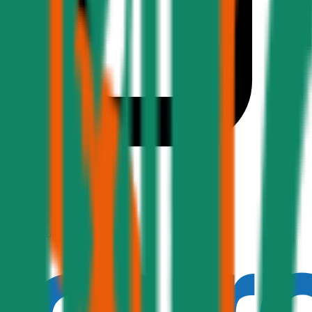
1,9
Produktnote