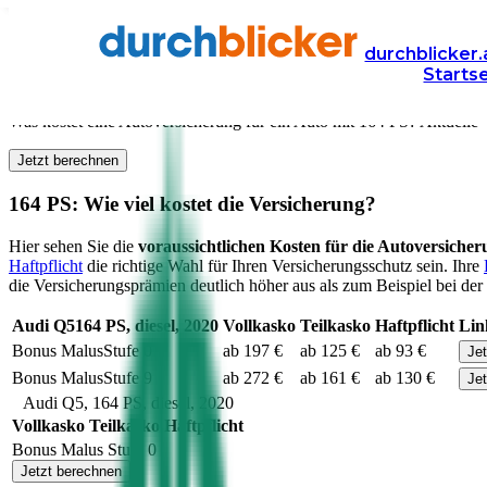
Versicherung
Autoversicherung
durchblicker.
Starts
Kfz Versicherung für
164
PS in Österreich
Was kostet eine Autoversicherung für ein Auto mit
164
PS? Aktuelle V
Jetzt berechnen
164
PS: Wie viel kostet die Versicherung?
Hier sehen Sie die
voraussichtlichen Kosten für die Autoversiche
Haftpflicht
die richtige Wahl für Ihren Versicherungsschutz sein. Ihre
die Versicherungsprämien deutlich höher aus als zum Beispiel bei der 
Audi
Q5
164
PS,
diesel
,
2020
Vollkasko
Teilkasko
Haftpflicht
Lin
Bonus Malus
Stufe
0
ab 197 €
ab 125 €
ab 93 €
Je
Bonus Malus
Stufe
9
ab 272 €
ab 161 €
ab 130 €
Je
Audi
Q5
,
164
PS,
diesel
,
2020
Vollkasko
Teilkasko
Haftpflicht
Bonus Malus Stufe
0
Jetzt berechnen