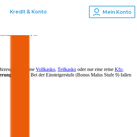
s
Kredit & Konto
Mein Konto
cherung für
164
PS:
ahrzeugs kann eine
Vollkasko
,
Teilkasko
oder nur eine reine
Kfz-
herungsprämie
. Bei der Einsteigerstufe (Bonus Malus Stufe 9) fallen