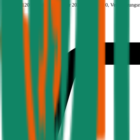
163.1 PS/120 KW, diesel, Baujahr 2020,
BM-Stufe
0
, Versicherungs