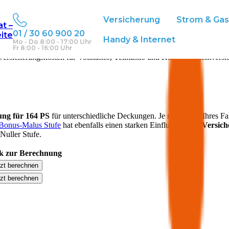
Versicherung
Strom & Ga
at –
01 / 30 60 900 20
eite
Handy & Internet
Mo - Do 8:00 - 17:00 Uhr
Fr 8:00 - 16:00 Uhr
ersicherungskosten für Vollkasko, Teilkasko und Kfz-Haftpflichtversi
rung für
164
PS
für unterschiedliche Deckungen. Je nach Alter Ihres F
Bonus-Malus Stufe
hat ebenfalls einen starken Einfluss auf die
Versic
Nuller Stufe.
k zur Berechnung
tzt berechnen
tzt berechnen