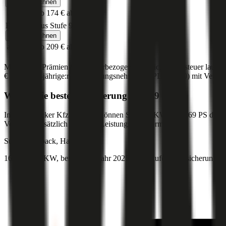
Jetzt berechnen
ab 243 €
ab 174 €
ab 140 €
Bonus Malus Stufe
9
Jetzt berechnen
ab 277 €
ab 209 €
ab 165 €
Monatliche Prämien inkl. motorbezogener Versicherungssteuer laut g
€ 2.000
,
30-jährige:r
Versicherungsnehmer:in (PLZ:
1010
) mit Versi
Was ist die beste Versicherung bei
169
PS?
Im durchblicker Kfz-Rechner können Sie für PKWs mit
169
PS die b
Vergleich zusätzlich der Preis-Leistungssieger ermittelt.
Subaru
Outback, Haftpflicht
169 PS/124 KW, benzin, Baujahr 2025,
BM-Stufe
0
, Versicherungsn