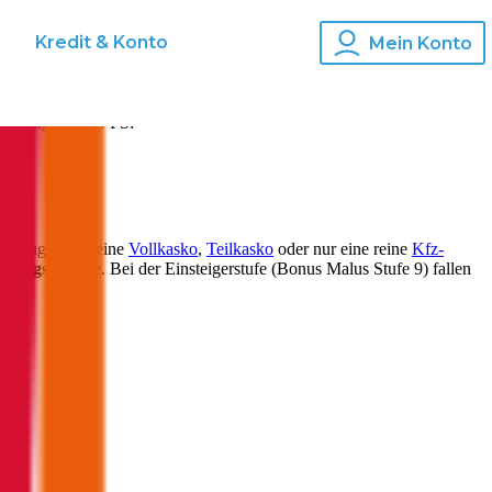
s
Kredit & Konto
Mein Konto
cherung für
169
PS:
ahrzeugs kann eine
Vollkasko
,
Teilkasko
oder nur eine reine
Kfz-
herungsprämie
. Bei der Einsteigerstufe (Bonus Malus Stufe 9) fallen