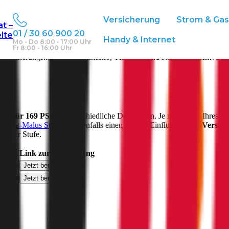
Versicherung
Strom & Ga
at –
01 / 30 60 900 20
eite
Handy & Internet
Mo - Do 8:00 - 17:00 Uhr
Fr 8:00 - 16:00 Uhr
ersicherungskosten für Vollkasko, Teilkasko und Kfz-Haftpflichtversi
rung für
169
PS
für unterschiedliche Deckungen. Je nach Alter Ihres F
Bonus-Malus Stufe
hat ebenfalls einen starken Einfluss auf die
Versic
Nuller Stufe.
flicht
Link zur Berechnung
0 €
Jetzt berechnen
5 €
Jetzt berechnen