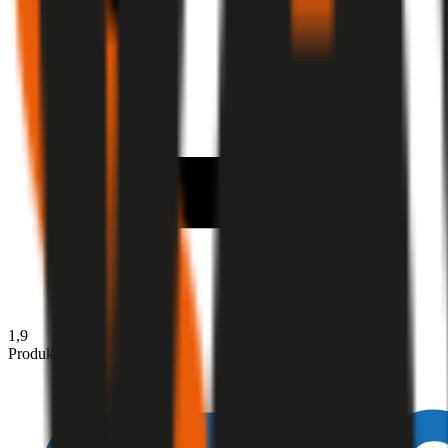
1,9
Produktnote