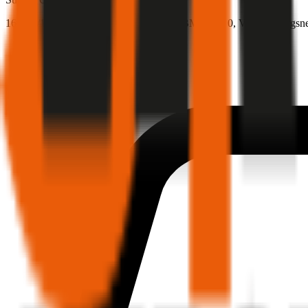
169 PS/124 KW, benzin, Baujahr 2025,
BM-Stufe
0
, Versicherungsn