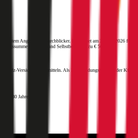
ünstigstem Angebot auf durchblicker. Berechnet am
31. Juli 2026
für da
cherungssumme
€ 20 Mio
und Selbstbehalt bis zu
€ 500
.
este Kfz-Versicherung ermitteln. Als Entscheidungshilfe bei der Kfz-V
ehmer 30 Jahre