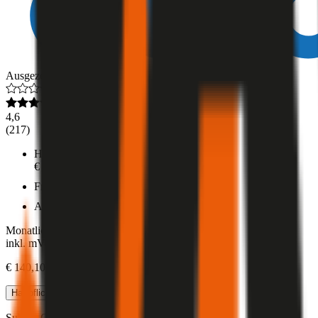
Ausgezeichnet
4,6
(
217
)
Haftpflicht
€ 20 Mio.
Freischaden
Assistance
Monatliche Prämie
inkl. mVSt.
€ 140,10
Haftpflicht
berechnen
Subaru
Outback, Teilkasko