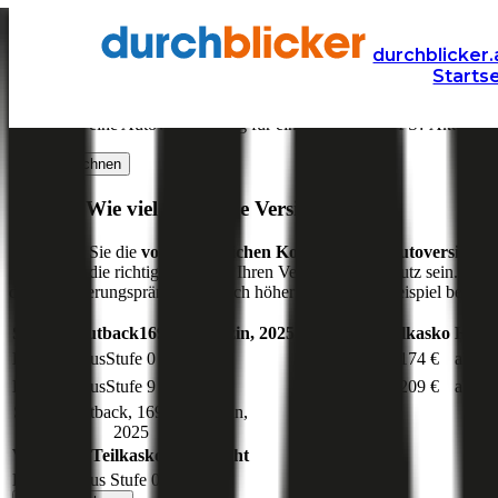
Versicherung
Autoversicherung
durchblicker.
Starts
Kfz Versicherung für
169
PS in Österreich
Was kostet eine Autoversicherung für ein Auto mit
169
PS? Aktuelle V
Jetzt berechnen
169
PS: Wie viel kostet die Versicherung?
Hier sehen Sie die
voraussichtlichen Kosten für die Autoversiche
Haftpflicht
die richtige Wahl für Ihren Versicherungsschutz sein. Ihre
die Versicherungsprämien deutlich höher aus als zum Beispiel bei der 
Subaru
Outback
169
PS,
benzin
,
2025
Vollkasko
Teilkasko
Haftp
Bonus Malus
Stufe
0
ab 243 €
ab 174 €
ab 14
Bonus Malus
Stufe
9
ab 277 €
ab 209 €
ab 16
Subaru
Outback
,
169
PS,
benzin
,
2025
Vollkasko
Teilkasko
Haftpflicht
Bonus Malus Stufe
0