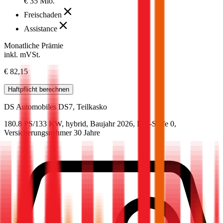
€ 35 Mio.
Freischaden
Assistance
Monatliche Prämie
inkl. mVSt.
€ 82,15
Haftpflicht
berechnen
DS Automobiles
DS7, Teilkasko
180.8 PS/133 KW, hybrid, Baujahr 2026,
BM-Stufe
0
,
Versicherungsnehmer 30 Jahre