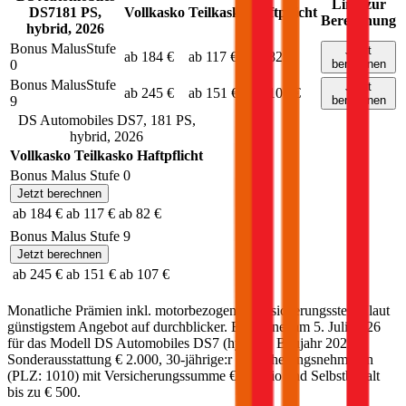
Link zur
DS7
181
PS,
Vollkasko
Teilkasko
Haftpflicht
Berechnung
hybrid
,
2026
Bonus Malus
Stufe
Jetzt
ab 184 €
ab 117 €
ab 82 €
0
berechnen
Bonus Malus
Stufe
Jetzt
ab 245 €
ab 151 €
ab 107 €
9
berechnen
DS Automobiles
DS7
,
181
PS,
hybrid
,
2026
Vollkasko
Teilkasko
Haftpflicht
Bonus Malus Stufe
0
Jetzt berechnen
ab 184 €
ab 117 €
ab 82 €
Bonus Malus Stufe
9
Jetzt berechnen
ab 245 €
ab 151 €
ab 107 €
Monatliche Prämien inkl. motorbezogener Versicherungssteuer laut
günstigstem Angebot auf durchblicker. Berechnet am
5. Juli 2026
für das Modell
DS Automobiles
DS7
(
hybrid
)
, Baujahr
2026
,
Sonderausstattung
€ 2.000
,
30-jährige:r
Versicherungsnehmer:in
(PLZ:
1010
) mit Versicherungssumme
€ 20 Mio
und Selbstbehalt
bis zu
€ 500
.