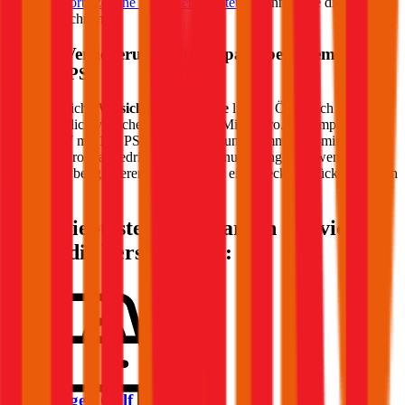
für die
motorbezogene Versicherungssteuer
können Sie die Steuer
genau berechnen.
Welche Versicherungssumme passt bei einem PKW
mit
181
PS?
Die gesetzliche
Versicherungssumme
liegt in Österreich bei der
Kfz-Haftpflichtversicherung bei 7,79 Mio. Euro. Wir empfehlen für
Ihren PKW mit
181
PS eine Versicherungssumme von mindestens
20 Mio. Euro, da niedrigere Summen nur geringfügig weniger
kosten und bei größeren Schäden aber eine Deckungslücke auftreten
könnte.
Die beliebtesten Automarken - so viel
kostet die Versicherung:
Volkswagen
Golf