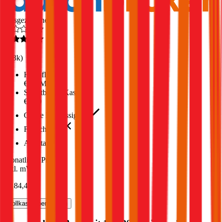
Ausgezeichnet
4,5
(
1,8k
)
Haftpflicht
€ 35 Mio.
Selbstbehalt Kasko
€ 500
Grobe Fahrlässigkeit
Freischaden
Assistance
Monatliche Prämie
inkl. mVSt.
€ 184,47
Vollkasko
berechnen