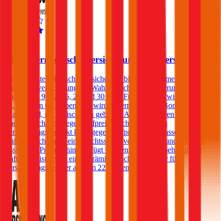
4,5
Oberösterreichische Versicherung Autoversicherung
Die Oberösterreichische Versicherung bietet im Rahmen der Kfz-
Haftpflichtversicherung die Wahl zwischen Versicherungssummen
von € 7,79, 9, 12, 16, 20 und 30 Mio. Für Kunden zwischen dem
25. und dem 69. Lebensjahr wird, sofern sie in der Bonus Malus-
Stufe 0 sind, ein Freischaden geboten. Andere Kunden können
einen Freischaden gegen Aufpreis abschließen. Dem
Versicherungsprodukt kann gegen Aufpreis eine Insassen-
Unfallversicherung, eine Rechtsschutzversicherung und/oder ein
Assistance-Produkt hinzugefügt werden. Ein Selbstbehalt in der
Haftpflicht ist gegen einen Prämienabschlag wählbar für
Versicherungsnehmer ab dem 22. Lebensjahr.