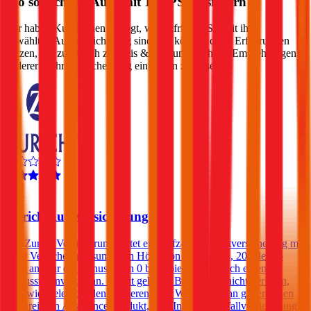
Wo soll ich ein Auto mit
181
PS versichern?
Wir haben Kund:innen befragt, wie zufrieden Sie mit ihrer
gewählten Autoversicherung sind. Sie können diese Erfahrungen
nutzen, um zusätzlich zu Preis & Leistung auch die Empfehlungen
anderer in Ihre Entscheidung einfließen zu lassen:
4,2
Zurich Autoversicherung
Die Zurich Versicherung bietet eine Kfz-Haftpflichtversicherung mit
einer Versicherungssumme in Höhe von € 8, 12, 15, 20 oder 25
Mio. an. Für die Bonusstufen 0 bis 3 bietet die Zurich einen
Bonusstufenvorteil an. Damit geht die Bonusstufe nicht verloren,
egal wie viele Schäden passieren. Des Weiteren kann gegen einen
Aufpreis ein Assistance-Produkt, eine Insassen-Unfallversicherung