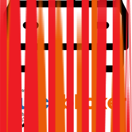
1,9
Produktnote
Ausgezeichnet
4,6