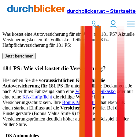
Versicherung
Autoversicherung
durchblicker.at – Startseite
Kfz Versicherung für
181
PS in Österreich
Was kostet eine Autoversicherung für ein Auto mit
181
PS? Aktuelle
Versicherungskosten für Vollkasko, Teilkasko und Kfz-
Haftpflichtversicherung für
181
PS:
Jetzt berechnen
181
PS: Wie viel kostet die Versicherung?
Hier sehen Sie die
voraussichtlichen Kosten für die
Autoversicherung für
181
PS
für unterschiedliche Deckungen. Je
nach Alter Ihres Fahrzeugs kann eine
Vollkasko
,
Teilkasko
oder nur
eine reine
Kfz-Haftpflicht
die richtige Wahl für Ihren
Versicherungsschutz sein. Ihre
Bonus-Malus Stufe
hat ebenfalls
einen starken Einfluss auf die
Versicherungsprämie
. Bei der
Einsteigerstufe (Bonus Malus Stufe 9) fallen die
Versicherungsprämien deutlich höher aus als zum Beispiel bei der
Nuller Stufe.
DS Automobiles