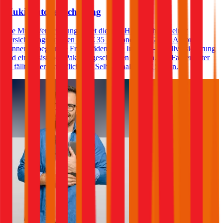
Muki Autoversicherung
Die Muki Versicherung bietet die Kfz-Haftpflicht mit einer
Versicherungssummen von € 35 Millionen an. Gegen Aufpreis
können unbegrenzte Freischäden, eine Insassen-Unfallversicherung
und ein Assistance-Paket abgeschlossen werden. Für Fahrer unter
23 fällt in der Haftpflicht ein Selbstbehalt von € 500 an.