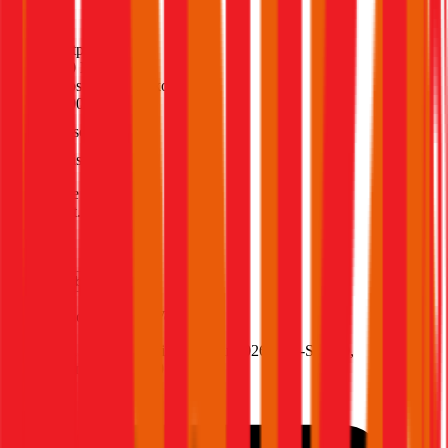
(
216
)
Haftpflicht
€ 20 Mio.
Selbstbehalt Kasko
€ 390
Freischaden
Assistance
Monatliche Prämie
inkl. mVSt.
€ 116,51
Teilkasko
berechnen
DS Automobiles
DS7, Vollkasko
180.8 PS/133 KW, hybrid, Baujahr 2026,
BM-Stufe
0
,
Versicherungsnehmer 30 Jahre