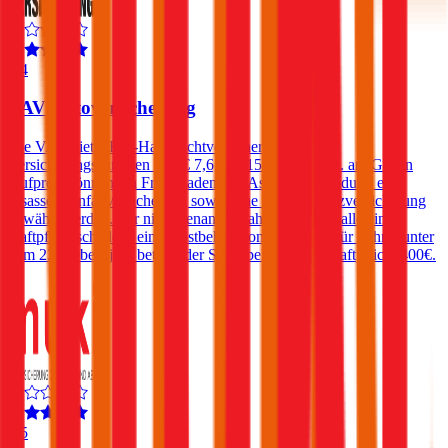
4,4
VAV Autoversicherung
Die VAV bietet Kfz-Haftpflichtversicherungen zu
Versicherungssummen von € 7,6, 10, 15 und 20 Mio. an. Gegen
Aufpreis können ein Freischaden, ein Assistance-Produkt, eine
Insassen-Unfallversicherung sowie eine Rechtsschutzversicherung
gewählt werden. Für nicht benannte Fahrer fällt im Falle eines
Haftpflichtschadens ein Selbstbehalt von € 250 an. Für Fahrer unter
dem 23. Lebensjahr beträgt der Selbstbehalt in der Haftpflicht 400€.
4,5