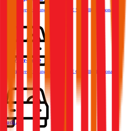
Haftpflichtversicherung monatlich ab
€ 50
,
Vollkasko monatlich
ab …
BMW
3er-Reihe
Haftpflichtversicherung monatlich ab
€ 68
,
Vollkasko monatlich
ab …
Audi
A4