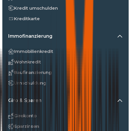
Kredit umschulden
Kreditkarte
Immofinanzierung
Immobilienkredit
Wohnkredit
Baufinanzierung
Umschuldung
Giro & Sparen
Girokonto
Sparzinsen