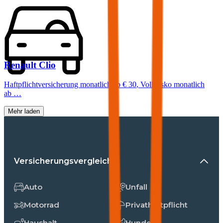
Renault
Clio
Haftpflichtversicherung monatlich ab
€ 30
,
Vollkasko monatlich
ab …
Mehr laden
Versicherungsvergleiche
Auto
Unfall
Motorrad
Privathaftpflicht
Haushalt
Hunde