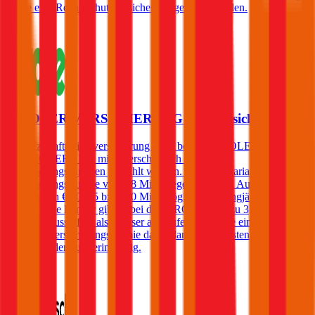
sowie eine Rechtsschutzversicherung gewählt werden.
TIROLER VERSICHERUNG Autoversicherung
Die Kfz-Haftpflichtversicherung kann bei der TIROLER
VERSICHERUNG mit unterschiedlich hohen
Versicherungssummen gewählt werden. Die Basisvariante hat eine
Versicherungssumme von € 8 Mio., gegen geringen Aufpreis sind
jedoch auch € 10, 15 bzw. 20 Mio. möglich. Für langjährig
schadenfreie Lenker gibt es bei der TIROLER bis zu 3
Sonderbonusstufen, also besser als Stufe 0. Im Falle eines Schadens
steigt die Versicherungsprämie damit dann (beim ersten Schaden)
gar nicht oder nur geringfügig.