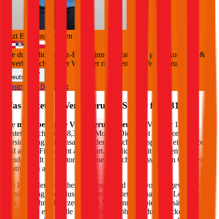
Jetzt Beratung buchen
+
3
Die durchblicker Kfz-Expert:innen beraten Sie gerne kostenlos &
unverbindlich bei der Wahl der richtigen Kfz-Versicherung.
Deutsch
Kostenlose Beratung
Was kostet die Versicherungs-Steuer für
181
PS?
Die
motorbezogene Versicherungssteuer
(mVSt) für
181
PS
kostet im Schnitt €
58,32
pro Monat. Die mVSt wird von der
Versicherung gemeinsam mit der Versicherungsprämie eingehoben
und an das Finanzamt abgeführt. Verglichen mit anderen EU-
Ländern fällt die motorbezogene Versicherungssteuer in Österreich
relativ hoch aus.
Die Höhe der Versicherungssteuer wird nicht von der gewählten
Versicherung beeinflusst, sondern richtet sich nach der Leistung (PS
bzw. kW) Ihres Fahrzeugs. Bei Verbrennern spielen zusätzlich die
CO2-Werte eine Rolle für die Steuerhöhe. Im durchblicker Rechner