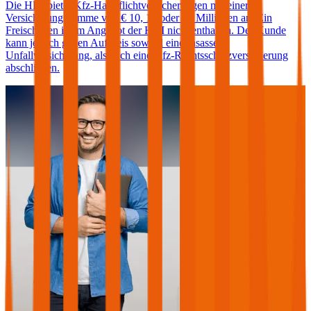
Die HDI bietet Kfz-Haftpflichtversicherungen mit einer
Versicherungssumme von € 10, 15 oder 20 Millionen an. Ein
Freischaden ist im Angebot der HDI nicht enthalten. Der Kunde
kann jedoch gegen Aufpreis sowohl eine Insassen-
Unfallversicherung, als auch eine Kfz-Rechtsschutzversicherung
abschließen.