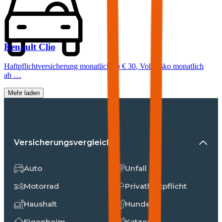
Renault
Clio
Haftpflichtversicherung monatlich ab
€ 30
,
Vollkasko monatlich
ab …
Mehr laden
Versicherungsvergleiche
Auto
Unfall
Motorrad
Privathaftpflicht
Haushalt
Hunde
Eigenheim
Katzen