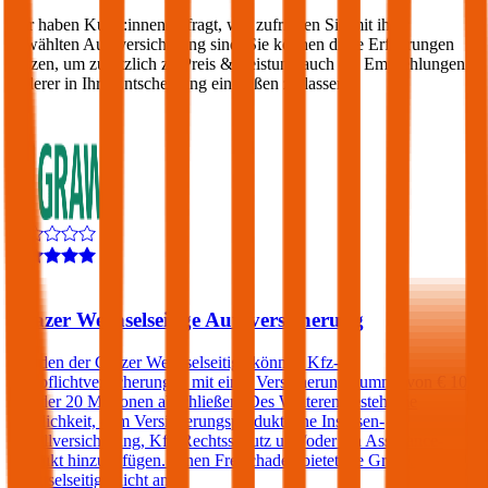
Wir haben Kund:innen befragt, wie zufrieden Sie mit ihrer
gewählten Autoversicherung sind. Sie können diese Erfahrungen
nutzen, um zusätzlich zu Preis & Leistung auch die Empfehlungen
anderer in Ihre Entscheidung einfließen zu lassen:
4,5
Grazer Wechselseitige Autoversicherung
Kunden der Grazer Wechselseitige können Kfz-
Haftpflichtversicherungen mit einer Versicherungssumme von € 10,
15 oder 20 Millionen abschließen. Des Weiteren besteht die
Möglichkeit, dem Versicherungsprodukt eine Insassen-
Unfallversicherung, Kfz-Rechtsschutz und/oder ein Assistance-
Produkt hinzuzufügen. Einen Freischaden bietet die Grazer
Wechselseitige nicht an.