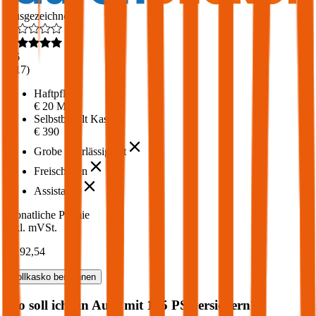
Ausgezeichnet
4,6
(
217
)
Haftpflicht
€ 20 Mio.
Selbstbehalt Kasko
€ 390
Grobe Fahrlässigkeit
Freischaden
Assistance
Monatliche Prämie
inkl. mVSt.
€ 192,54
Vollkasko
berechnen
Wo soll ich ein Auto mit
185
PS versichern?