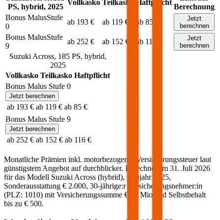
Vollkasko
Teilkasko
Haftpflicht
PS,
hybrid
,
2025
Berechnung
Bonus Malus
Stufe
Jetzt
ab 193 €
ab 119 €
ab 85 €
0
berechnen
Bonus Malus
Stufe
Jetzt
ab 252 €
ab 152 €
ab 116 €
9
berechnen
Suzuki
Across
,
185
PS,
hybrid
,
2025
Vollkasko
Teilkasko
Haftpflicht
Bonus Malus Stufe
0
Jetzt berechnen
ab 193 €
ab 119 €
ab 85 €
Bonus Malus Stufe
9
Jetzt berechnen
ab 252 €
ab 152 €
ab 116 €
Monatliche Prämien inkl. motorbezogener Versicherungssteuer laut
günstigstem Angebot auf durchblicker. Berechnet am
31. Juli 2026
für das Modell
Suzuki
Across
(
hybrid
)
, Baujahr
2025
,
Sonderausstattung
€ 2.000
,
30-jährige:r
Versicherungsnehmer:in
(PLZ:
1010
) mit Versicherungssumme
€ 20 Mio
und Selbstbehalt
bis zu
€ 500
.