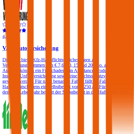
4,4
VAV Autoversicherung
Die VAV bietet Kfz-Haftpflichtversicherungen zu
Versicherungssummen von € 7,6, 10, 15 und 20 Mio. an. Gegen
Aufpreis können ein Freischaden, ein Assistance-Produkt, eine
Insassen-Unfallversicherung sowie eine Rechtsschutzversicherung
gewählt werden. Für nicht benannte Fahrer fällt im Falle eines
Haftpflichtschadens ein Selbstbehalt von € 250 an. Für Fahrer unter
dem 23. Lebensjahr beträgt der Selbstbehalt in der Haftpflicht 400€.