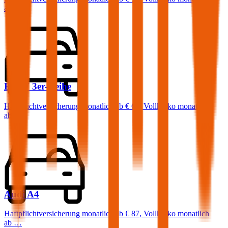
ab …
BMW
3er-Reihe
Haftpflichtversicherung monatlich ab
€ 68
,
Vollkasko monatlich
ab …
Audi
A4
Haftpflichtversicherung monatlich ab
€ 87
,
Vollkasko monatlich
ab …