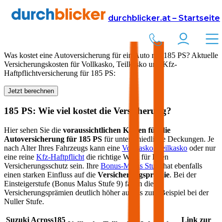
Versicherung
Autoversicherung
durchblicker.at – Startseite
Kfz Versicherung für
185
PS in Österreich
Was kostet eine Autoversicherung für ein Auto mit
185
PS? Aktuelle
Versicherungskosten für Vollkasko, Teilkasko und Kfz-
Haftpflichtversicherung für
185
PS:
Jetzt berechnen
185
PS: Wie viel kostet die Versicherung?
Hier sehen Sie die
voraussichtlichen Kosten für die
Autoversicherung für
185
PS
für unterschiedliche Deckungen. Je
nach Alter Ihres Fahrzeugs kann eine
Vollkasko
,
Teilkasko
oder nur
eine reine
Kfz-Haftpflicht
die richtige Wahl für Ihren
Versicherungsschutz sein. Ihre
Bonus-Malus Stufe
hat ebenfalls
einen starken Einfluss auf die
Versicherungsprämie
. Bei der
Einsteigerstufe (Bonus Malus Stufe 9) fallen die
Versicherungsprämien deutlich höher aus als zum Beispiel bei der
Nuller Stufe.
Suzuki
Across
185
Link zur