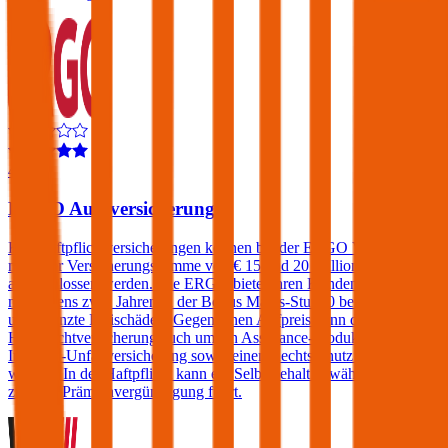
4,4
ERGO Autoversicherung
Kfz-Haftpflichtversicherungen können bei der ERGO Versicherung
mit einer Versicherungssumme von € 15 und 20 Millionen
abgeschlossen werden. Die ERGO bietet ihren Kunden, die sich seit
mindestens zwei Jahren in der Bonus Malus-Stufe 0 befinden,
unbegrenzte Freischäden. Gegen einen Aufpreis kann die Kfz-
Haftpflichtversicherung auch um ein Assistance-Produkt, eine
Insassen-Unfallversicherung sowie einen Rechtsschutz erweitert
werden. In der Haftpflicht kann ein Selbstbehalt gewählt werden der
zu einer Prämienvergünstigung führt.