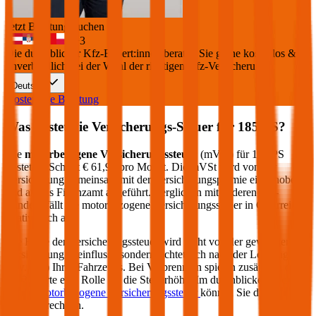
Jetzt Beratung buchen
+
3
Die durchblicker Kfz-Expert:innen beraten Sie gerne kostenlos &
unverbindlich bei der Wahl der richtigen Kfz-Versicherung.
Deutsch
Kostenlose Beratung
Was kostet die Versicherungs-Steuer für
185
PS?
Die
motorbezogene Versicherungssteuer
(mVSt) für
185
PS
kostet im Schnitt €
61,92
pro Monat. Die mVSt wird von der
Versicherung gemeinsam mit der Versicherungsprämie eingehoben
und an das Finanzamt abgeführt. Verglichen mit anderen EU-
Ländern fällt die motorbezogene Versicherungssteuer in Österreich
relativ hoch aus.
Die Höhe der Versicherungssteuer wird nicht von der gewählten
Versicherung beeinflusst, sondern richtet sich nach der Leistung (PS
bzw. kW) Ihres Fahrzeugs. Bei Verbrennern spielen zusätzlich die
CO2-Werte eine Rolle für die Steuerhöhe. Im durchblicker Rechner
für die
motorbezogene Versicherungssteuer
können Sie die Steuer
genau berechnen.