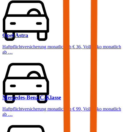
Opel
Astra
Haftpflichtversicherung monatlich ab
€ 36
,
Vollkasko monatlich
ab …
Mercedes-Benz
C-Klasse
Haftpflichtversicherung monatlich ab
€ 99
,
Vollkasko monatlich
ab …