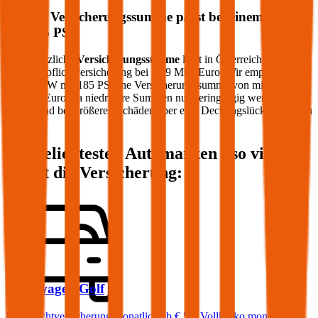
Welche Versicherungssumme passt bei einem PKW
mit
185
PS?
Die gesetzliche
Versicherungssumme
liegt in Österreich bei der
Kfz-Haftpflichtversicherung bei 7,79 Mio. Euro. Wir empfehlen für
Ihren PKW mit
185
PS eine Versicherungssumme von mindestens
20 Mio. Euro, da niedrigere Summen nur geringfügig weniger
kosten und bei größeren Schäden aber eine Deckungslücke auftreten
könnte.
Die beliebtesten Automarken - so viel
kostet die Versicherung:
Volkswagen
Golf
Haftpflichtversicherung monatlich ab
€ 50
,
Vollkasko monatlich