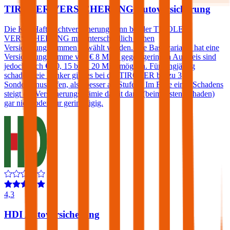
TIROLER VERSICHERUNG Autoversicherung
Die Kfz-Haftpflichtversicherung kann bei der TIROLER
VERSICHERUNG mit unterschiedlich hohen
Versicherungssummen gewählt werden. Die Basisvariante hat eine
Versicherungssumme von € 8 Mio., gegen geringen Aufpreis sind
jedoch auch € 10, 15 bzw. 20 Mio. möglich. Für langjährig
schadenfreie Lenker gibt es bei der TIROLER bis zu 3
Sonderbonusstufen, also besser als Stufe 0. Im Falle eines Schadens
steigt die Versicherungsprämie damit dann (beim ersten Schaden)
gar nicht oder nur geringfügig.
4,3
HDI Autoversicherung