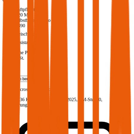
Haftpflicht
€ 20 Mio.
Selbstbehalt Kasko
€ 390
Freischaden
Assistance
Monatliche Prämie
inkl. mVSt.
€ 118,65
Teilkasko
berechnen
Suzuki
Across, Vollkasko
185 PS/136 KW, hybrid, Baujahr 2025,
BM-Stufe
0
,
Versicherungsnehmer 30 Jahre