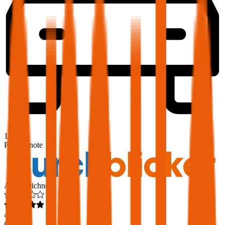
1,9
Produktnote
Ausgezeichnet
4,6
(
217
)