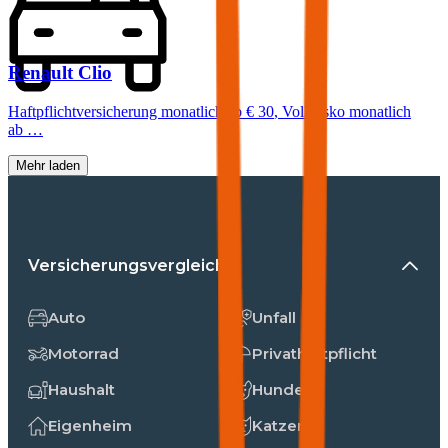
Renault
Clio
Haftpflichtversicherung monatlich ab
€ 30
,
Vollkasko monatlich
ab …
Mehr laden
Versicherungsvergleiche
Auto
Unfall
Motorrad
Privathaftpflicht
Haushalt
Hunde
Eigenheim
Katzen