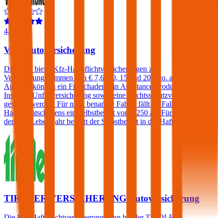
4,4
VAV Autoversicherung
Die VAV bietet Kfz-Haftpflichtversicherungen zu
Versicherungssummen von € 7,6, 10, 15 und 20 Mio. an. Gegen
Aufpreis können ein Freischaden, ein Assistance-Produkt, eine
Insassen-Unfallversicherung sowie eine Rechtsschutzversicherung
gewählt werden. Für nicht benannte Fahrer fällt im Falle eines
Haftpflichtschadens ein Selbstbehalt von € 250 an. Für Fahrer unter
dem 23. Lebensjahr beträgt der Selbstbehalt in der Haftpflicht 400€.
TIROLER VERSICHERUNG Autoversicherung
Die Kfz-Haftpflichtversicherung kann bei der TIROLER