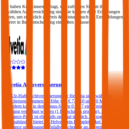
Wir haben Kund:innen befragt, wie zufrieden Sie mit ihrer
gewählten Autoversicherung sind. Sie können diese Erfahrungen
nutzen, um zusätzlich zu Preis & Leistung auch die Empfehlungen
anderer in Ihre Entscheidung einfließen zu lassen:
4,4
Helvetia Autoversicherung
Die Kfz-Haftpflichtversicherung der Helvetia sieht wählbare
Versicherungssummen in Höhe von € 7,6, 10 und 20 Millionen vor.
Außerdem kann in den Bonus-Stufen 0 bis 7 eine Freischaden-
Regelung vereinbart werden (1 Freischaden pro Jahr). Ein
Assistance-Paket ist ebenfalls optional möglich. Im sogenannten
„Europabündel“ bietet die Helvetia ein Komplettpaket inklusive
Assistance und Insassen-Unfallversicherung an. Gegen einen