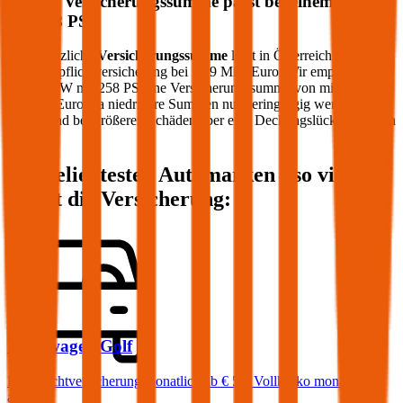
Welche Versicherungssumme passt bei einem PKW
mit
258
PS?
Die gesetzliche
Versicherungssumme
liegt in Österreich bei der
Kfz-Haftpflichtversicherung bei 7,79 Mio. Euro. Wir empfehlen für
Ihren PKW mit
258
PS eine Versicherungssumme von mindestens
20 Mio. Euro, da niedrigere Summen nur geringfügig weniger
kosten und bei größeren Schäden aber eine Deckungslücke auftreten
könnte.
Die beliebtesten Automarken - so viel
kostet die Versicherung:
Volkswagen
Golf
Haftpflichtversicherung monatlich ab
€ 50
,
Vollkasko monatlich
ab …