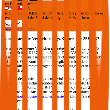
Jetzt Beratung buchen
+
3
Die durchblicker Kfz-Expert:innen beraten Sie gerne kostenlos &
unverbindlich bei der Wahl der richtigen Kfz-Versicherung.
Deutsch
Kostenlose Beratung
Was kostet die Versicherungs-Steuer für
258
PS?
Die
motorbezogene Versicherungssteuer
(mVSt) für
258
PS
kostet im Schnitt €
137,52
pro Monat. Die mVSt wird von der
Versicherung gemeinsam mit der Versicherungsprämie eingehoben
und an das Finanzamt abgeführt. Verglichen mit anderen EU-
Ländern fällt die motorbezogene Versicherungssteuer in Österreich
relativ hoch aus.
Die Höhe der Versicherungssteuer wird nicht von der gewählten
Versicherung beeinflusst, sondern richtet sich nach der Leistung (PS
bzw. kW) Ihres Fahrzeugs. Bei Verbrennern spielen zusätzlich die
CO2-Werte eine Rolle für die Steuerhöhe. Im durchblicker Rechner
für die
motorbezogene Versicherungssteuer
können Sie die Steuer
genau berechnen.