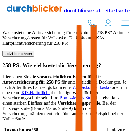
Versicherung
Autoversicherung
durchblicker.at – Startseite
Kfz Versicherung für
258
PS in Österreich
Was kostet eine Autoversicherung für ein Auto mit
258
PS? Aktuelle
Versicherungskosten für Vollkasko, Teilkasko und Kfz-
Haftpflichtversicherung für
258
PS:
Jetzt berechnen
258
PS: Wie viel kostet die Versicherung?
Hier sehen Sie die
voraussichtlichen Kosten für die
Autoversicherung für
258
PS
für unterschiedliche Deckungen. Je
nach Alter Ihres Fahrzeugs kann eine
Vollkasko
,
Teilkasko
oder nur
eine reine
Kfz-Haftpflicht
die richtige Wahl für Ihren
Versicherungsschutz sein. Ihre
Bonus-Malus Stufe
hat ebenfalls
einen starken Einfluss auf die
Versicherungsprämie
. Bei der
Einsteigerstufe (Bonus Malus Stufe 9) fallen die
Versicherungsprämien deutlich höher aus als zum Beispiel bei der
Nuller Stufe.
Toyota
Supra
258
Link zur