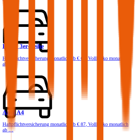
BMW
3er-Reihe
Haftpflichtversicherung monatlich ab
€ 68
,
Vollkasko monatlich
ab …
Audi
A4
Haftpflichtversicherung monatlich ab
€ 87
,
Vollkasko monatlich
ab …