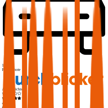
1,9
Produktnote
Ausgezeichnet
4,6
(
216
)