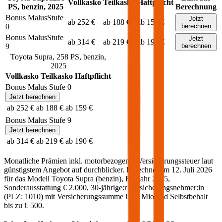
Vollkasko
Teilkasko
Haftpflicht
PS,
benzin
,
2025
Berechnung
Bonus Malus
Stufe
Jetzt
ab 252 €
ab 188 €
ab 159 €
0
berechnen
Bonus Malus
Stufe
Jetzt
ab 314 €
ab 219 €
ab 190 €
9
berechnen
Toyota
Supra
,
258
PS,
benzin
,
2025
Vollkasko
Teilkasko
Haftpflicht
Bonus Malus Stufe
0
Jetzt berechnen
ab 252 €
ab 188 €
ab 159 €
Bonus Malus Stufe
9
Jetzt berechnen
ab 314 €
ab 219 €
ab 190 €
Monatliche Prämien inkl. motorbezogener Versicherungssteuer laut
günstigstem Angebot auf durchblicker. Berechnet am
12. Juli 2026
für das Modell
Toyota
Supra
(
benzin
)
, Baujahr
2025
,
Sonderausstattung
€ 2.000
,
30-jährige:r
Versicherungsnehmer:in
(PLZ:
1010
) mit Versicherungssumme
€ 20 Mio
und Selbstbehalt
bis zu
€ 500
.