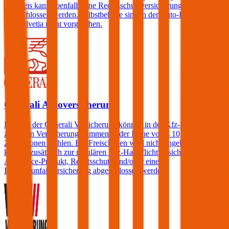
Aufpreis kann ebenfalls eine Rechtsschutzversicherung
abgeschlossen werden. Selbstbehalte sind in der Auto-Haftpflicht
der Helvetia nicht vorgesehen.
Generali Autoversicherung
Kunden der Generali Versicherung können in der Kfz-Haftpflicht
zwischen Versicherungssummen in der Höhe von € 10, 15, 20 und
25 Millionen wählen. Ein Freischaden wird nicht angeboten, jedoch
können zusätzlich zur regulären Kfz-Haftpflichtversicherung ein
Assistance-Produkt, Rechtsschutz und/oder eine
Insassenunfallversicherung abgeschlossen werden.