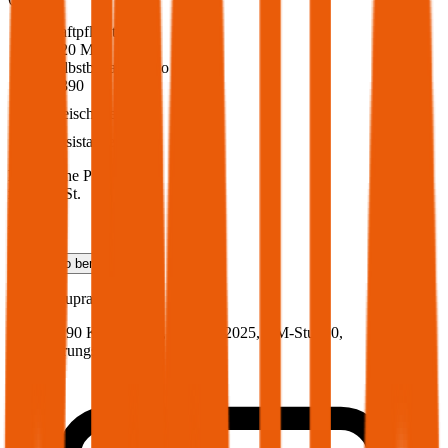
Haftpflicht
€ 20 Mio.
Selbstbehalt Kasko
€ 390
Freischaden
Assistance
Monatliche Prämie
inkl. mVSt.
€ 188,27
Teilkasko
berechnen
Toyota
Supra, Vollkasko
258 PS/190 KW, benzin, Baujahr 2025,
BM-Stufe
0
,
Versicherungsnehmer 30 Jahre