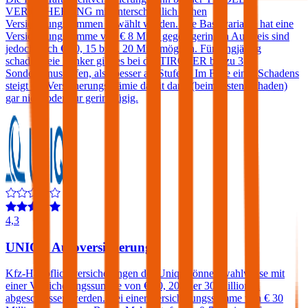
VERSICHERUNG mit unterschiedlich hohen
Versicherungssummen gewählt werden. Die Basisvariante hat eine
Versicherungssumme von € 8 Mio., gegen geringen Aufpreis sind
jedoch auch € 10, 15 bzw. 20 Mio. möglich. Für langjährig
schadenfreie Lenker gibt es bei der TIROLER bis zu 3
Sonderbonusstufen, also besser als Stufe 0. Im Falle eines Schadens
steigt die Versicherungsprämie damit dann (beim ersten Schaden)
gar nicht oder nur geringfügig.
4,3
UNIQA Autoversicherung
Kfz-Haftpflichtversicherungen der Uniqa können wahlweise mit
einer Versicherungssumme von € 10, 20 oder 30 Millionen
abgeschlossen werden. Bei einer Versicherungssumme von € 30