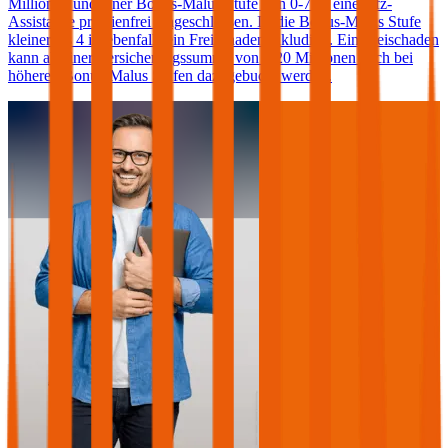
Millionen und einer Bonus-Malus Stufe von 0-7 ist eine Kfz-
Assistance prämienfrei eingeschlossen. Ist die Bonus-Malus Stufe
kleiner als 4 ist ebenfalls ein Freischaden inkludiert. Ein Freischaden
kann ab einer Versicherungssumme von € 20 Millionen auch bei
höheren Bonus-Malus Stufen dazugebucht werden.