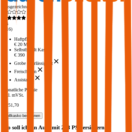
Ausgezeichnet
4,6
(
216
)
Haftpflicht
€ 20 Mio.
Selbstbehalt Kasko
€ 390
Grobe Fahrlässigkeit
Freischaden
Assistance
Monatliche Prämie
inkl. mVSt.
€ 251,70
Vollkasko
berechnen
Wo soll ich ein Auto mit
258
PS versichern?