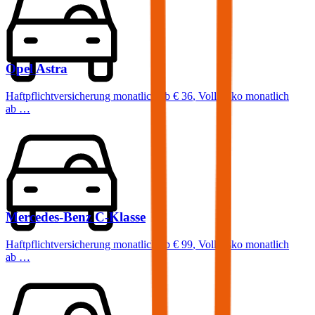
Opel
Astra
Haftpflichtversicherung monatlich ab
€ 36
,
Vollkasko monatlich
ab …
Mercedes-Benz
C-Klasse
Haftpflichtversicherung monatlich ab
€ 99
,
Vollkasko monatlich
ab …