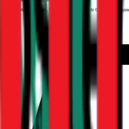
389
PS/286 KW,
benzin
, Baujahr
1998
,
BM-Stufe
0
, Versicherungsn