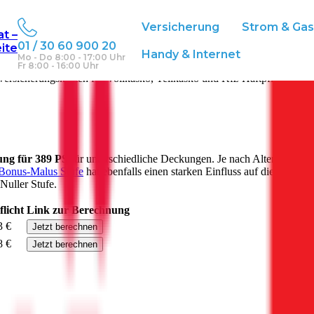
Versicherung
Strom & Ga
at –
01 / 30 60 900 20
eite
Handy & Internet
Mo - Do 8:00 - 17:00 Uhr
Fr 8:00 - 16:00 Uhr
ersicherungskosten für Vollkasko, Teilkasko und Kfz-Haftpflichtversi
rung für
389
PS
für unterschiedliche Deckungen. Je nach Alter Ihres F
Bonus-Malus Stufe
hat ebenfalls einen starken Einfluss auf die
Versic
Nuller Stufe.
flicht
Link zur Berechnung
3 €
Jetzt berechnen
8 €
Jetzt berechnen