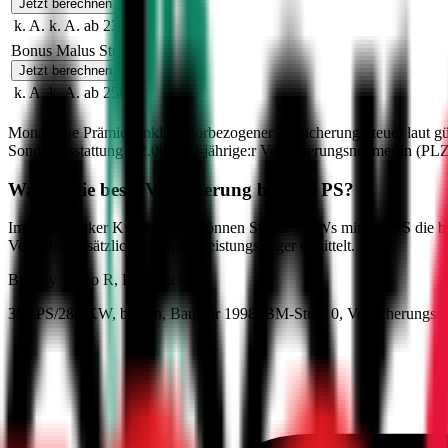
Jetzt berechnen
k. A.
k. A.
ab 233 €
Bonus Malus Stufe
9
Jetzt berechnen
k. A.
k. A.
ab 258 €
Monatliche Prämien inkl. motorbezogener Versicherungssteuer laut g
Sonderausstattung
€ 2.000
,
30-jährige:r
Versicherungsnehmer:in (PLZ
Was ist die beste Versicherung bei
389
PS?
Im durchblicker Kfz-Rechner können Sie für PKWs mit
389
PS die b
Vergleich zusätzlich der Preis-Leistungssieger ermittelt.
Bentley
Turbo R
, Haftpflicht
389
PS/286 KW,
benzin
, Baujahr
1998
,
BM-Stufe
0
, Versicherungsn