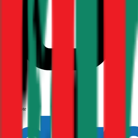
1,7
Produktnote