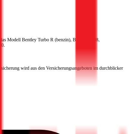
 das Modell
Bentley
Turbo R
(
benzin
)
, Baujahr
1998
,
00
.
ersicherung wird aus den Versicherungsangeboten im durchblicker