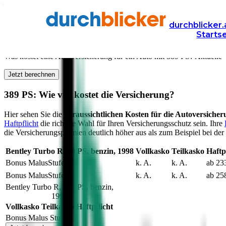
Versicherung
Autoversicherung
durchblicker.
Starts
Kfz Versicherung für
389
PS in Österreich
Was kostet eine Autoversicherung für ein Auto mit
389
PS? Aktuelle V
Jetzt berechnen
389
PS: Wie viel kostet die Versicherung?
Hier sehen Sie die
voraussichtlichen Kosten für die Autoversiche
Haftpflicht
die richtige Wahl für Ihren Versicherungsschutz sein. Ihre
die Versicherungsprämien deutlich höher aus als zum Beispiel bei der 
Bentley
Turbo R
389
PS,
benzin
,
1998
Vollkasko
Teilkasko
Haftp
Bonus Malus
Stufe
0
k. A.
k. A.
ab 23
Bonus Malus
Stufe
9
k. A.
k. A.
ab 25
Bentley
Turbo R
,
389
PS,
benzin
,
1998
Vollkasko
Teilkasko
Haftpflicht
Bonus Malus Stufe
0