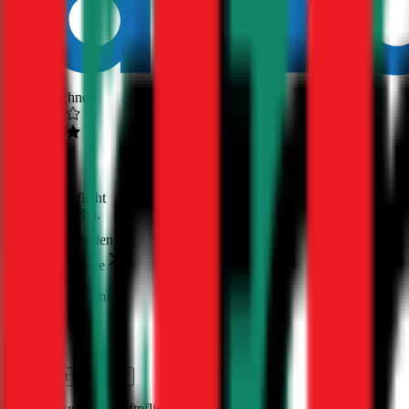
Ausgezeichnet
4,5
(
510
)
Haftpflicht
€ 20 Mio.
Freischaden
Assistance
Monatliche Prämie
inkl. mVSt.
€ 232,69
Haftpflicht
berechnen
Bentley
Turbo R
, Haftpflicht