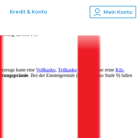
s
Kredit & Konto
Mein Konto
cherung für
389
PS:
ahrzeugs kann eine
Vollkasko
,
Teilkasko
oder nur eine reine
Kfz-
herungsprämie
. Bei der Einsteigerstufe (Bonus Malus Stufe 9) fallen