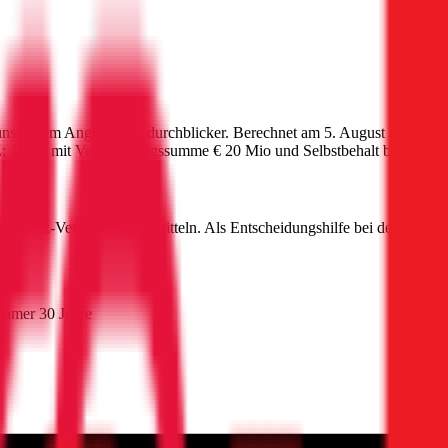
ünstigstem Angebot auf durchblicker. Berechnet am
5. August 2026
für
:
1010
) mit Versicherungssumme
€ 20 Mio
und Selbstbehalt bis zu
€ 5
este Kfz-Versicherung ermitteln. Als Entscheidungshilfe bei der Kfz-V
ehmer 30 Jahre