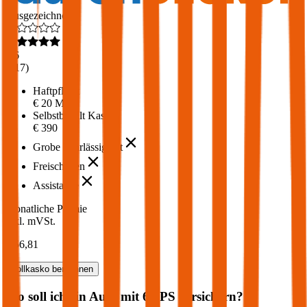
Ausgezeichnet
4,6
(
217
)
Haftpflicht
€ 20 Mio.
Selbstbehalt Kasko
€ 390
Grobe Fahrlässigkeit
Freischaden
Assistance
Monatliche Prämie
inkl. mVSt.
€ 56,81
Vollkasko
berechnen
Wo soll ich ein Auto mit
68
PS versichern?