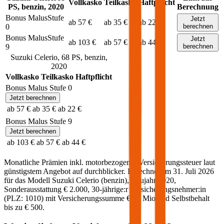
Vollkasko
Teilkasko
Haftpflicht
PS,
benzin
,
2020
Berechnung
Bonus Malus
Stufe
Jetzt
ab 57 €
ab 35 €
ab 22 €
0
berechnen
Bonus Malus
Stufe
Jetzt
ab 103 €
ab 57 €
ab 44 €
9
berechnen
Suzuki
Celerio
,
68
PS,
benzin
,
2020
Vollkasko
Teilkasko
Haftpflicht
Bonus Malus Stufe
0
Jetzt berechnen
ab 57 €
ab 35 €
ab 22 €
Bonus Malus Stufe
9
Jetzt berechnen
ab 103 €
ab 57 €
ab 44 €
Monatliche Prämien inkl. motorbezogener Versicherungssteuer laut
günstigstem Angebot auf durchblicker. Berechnet am
31. Juli 2026
für das Modell
Suzuki
Celerio
(
benzin
)
, Baujahr
2020
,
Sonderausstattung
€ 2.000
,
30-jährige:r
Versicherungsnehmer:in
(PLZ:
1010
) mit Versicherungssumme
€ 20 Mio
und Selbstbehalt
bis zu
€ 500
.