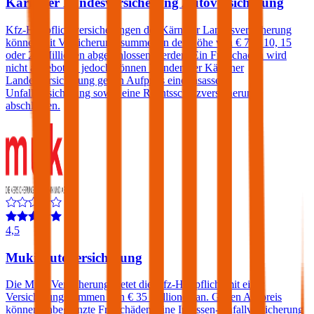
Kärntner Landesversicherung Autoversicherung
Kfz-Haftpflichtversicherungen der Kärntner Landesversicherung
können mit Versicherungssummen in der Höhe von € 7,6, 10, 15
oder 20 Millionen abgeschlossen werden. Ein Freischaden wird
nicht angeboten, jedoch können Kunden der Kärntner
Landesversicherung gegen Aufpreis eine Insassen-
Unfallversicherung sowie eine Rechtsschutzversicherung
abschließen.
4,5
Muki Autoversicherung
Die Muki Versicherung bietet die Kfz-Haftpflicht mit einer
Versicherungssummen von € 35 Millionen an. Gegen Aufpreis
können unbegrenzte Freischäden, eine Insassen-Unfallversicherung