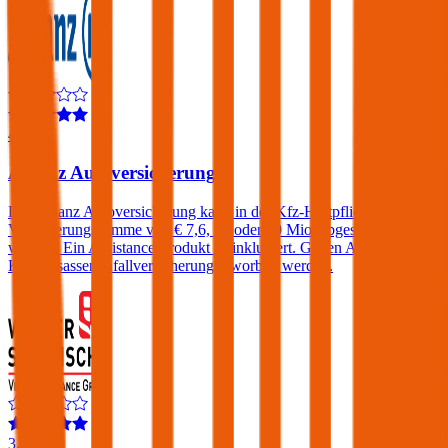
4,3
Allianz Autoversicherung
Die Allianz Autoversicherung kann in der Kfz-Haftpflicht mit einer
Versicherungssumme von € 7,6, 15 oder 30 Mio. abgeschlossen
werden. Ein Assistance-Produkt ist inkludiert. Gegen Aufpreis eine
KFZ-Insassenunfallversicherung erworben werden.
3,9