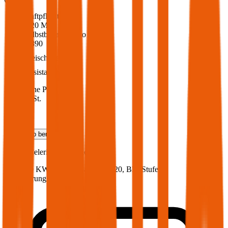
Haftpflicht
€ 20 Mio.
Selbstbehalt Kasko
€ 390
Freischaden
Assistance
Monatliche Prämie
inkl. mVSt.
€ 34,99
Teilkasko
berechnen
Suzuki
Celerio, Vollkasko
68 PS/50 KW, benzin, Baujahr 2020,
BM-Stufe
0
,
Versicherungsnehmer 30 Jahre