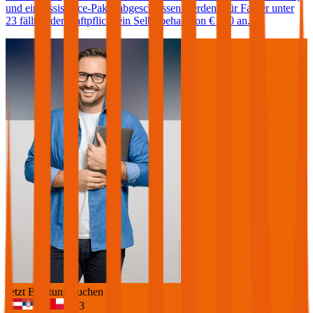
und ein Assistance-Paket abgeschlossen werden. Für Fahrer unter
23 fällt in der Haftpflicht ein Selbstbehalt von € 500 an.
Jetzt Beratung buchen
+
3