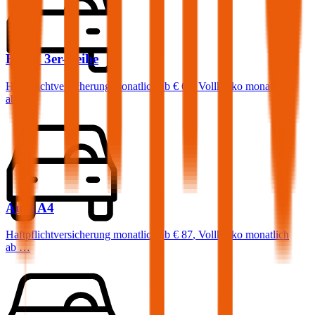
BMW
3er-Reihe
Haftpflichtversicherung monatlich ab
€ 68
,
Vollkasko monatlich
ab …
Audi
A4
Haftpflichtversicherung monatlich ab
€ 87
,
Vollkasko monatlich
ab …