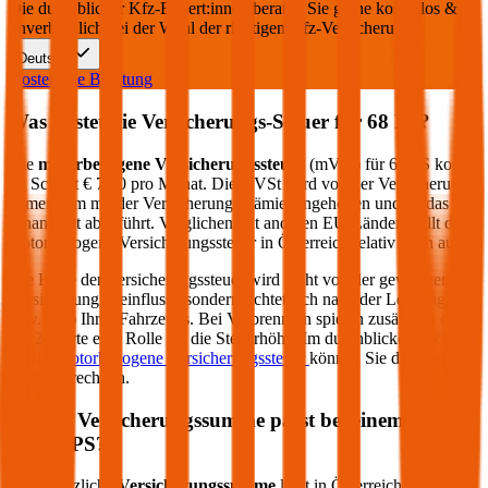
Die durchblicker Kfz-Expert:innen beraten Sie gerne kostenlos &
unverbindlich bei der Wahl der richtigen Kfz-Versicherung.
Deutsch
Kostenlose Beratung
Was kostet die Versicherungs-Steuer für
68
PS?
Die
motorbezogene Versicherungssteuer
(mVSt) für
68
PS kostet
im Schnitt €
7,20
pro Monat. Die mVSt wird von der Versicherung
gemeinsam mit der Versicherungsprämie eingehoben und an das
Finanzamt abgeführt. Verglichen mit anderen EU-Ländern fällt die
motorbezogene Versicherungssteuer in Österreich relativ hoch aus.
Die Höhe der Versicherungssteuer wird nicht von der gewählten
Versicherung beeinflusst, sondern richtet sich nach der Leistung (PS
bzw. kW) Ihres Fahrzeugs. Bei Verbrennern spielen zusätzlich die
CO2-Werte eine Rolle für die Steuerhöhe. Im durchblicker Rechner
für die
motorbezogene Versicherungssteuer
können Sie die Steuer
genau berechnen.
Welche Versicherungssumme passt bei einem PKW
mit
68
PS?
Die gesetzliche
Versicherungssumme
liegt in Österreich bei der