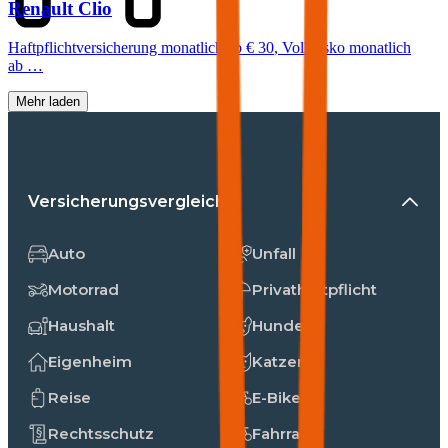
Renault
Clio
Haftpflichtversicherung monatlich ab
€ 30
,
Vollkasko monatlich
ab …
Mehr laden
Versicherungsvergleiche
Auto
Unfall
Motorrad
Privathaftpflicht
Haushalt
Hunde
Eigenheim
Katzen
Reise
E-Bike
Rechtsschutz
Fahrrad