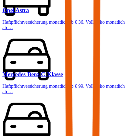
Opel
Astra
Haftpflichtversicherung monatlich ab
€ 36
,
Vollkasko monatlich
ab …
Mercedes-Benz
C-Klasse
Haftpflichtversicherung monatlich ab
€ 99
,
Vollkasko monatlich
ab …