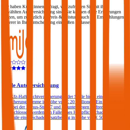
Wir haben Kund:innen befragt, wie zufrieden Sie mit ihrer
gewählten Autoversicherung sind. Sie können diese Erfahrungen
nutzen, um zusätzlich zu Preis & Leistung auch die Empfehlungen
anderer in Ihre Entscheidung einfließen zu lassen:
4,6
Smile Autoversicherung
Die Kfz-Haftpflichtversicherungen der Smile bietet eine
Versicherungssumme in Höhe von € 20 Millionen. Ein Freischaden
kann bei der Bonus-Stufe 7 und darunter gegen Aufpreis
eingeschlossen werden. Im Falle eines Haftpflichtschadens verlangt
die Smile einen Schadenersatzbeitrag in Höhe von € 500.