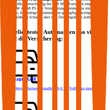
Kfz-Haftpflichtversicherung bei 7,79 Mio. Euro. Wir empfehlen für
Ihren PKW mit
68
PS eine Versicherungssumme von mindestens 20
Mio. Euro, da niedrigere Summen nur geringfügig weniger kosten
und bei größeren Schäden aber eine Deckungslücke auftreten
könnte.
Die beliebtesten Automarken - so viel
kostet die Versicherung:
Volkswagen
Golf
Haftpflichtversicherung monatlich ab
€ 50
,
Vollkasko monatlich
ab …