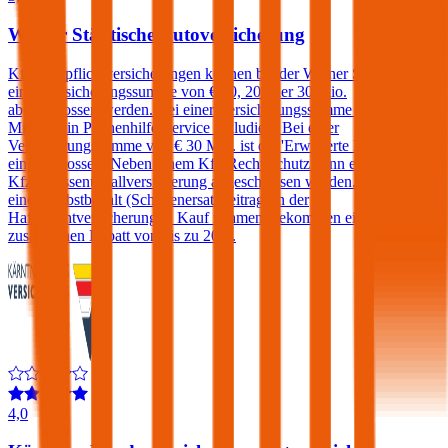
Wiener Städtische Autoversicherung
Kfz-Haftpflichtversicherungen können bei der Wiener Städtische mit
einer Versicherungssumme von € 10, 20 oder 30 Mio.
abgeschlossen werden. Bei einer Versicherungssumme von € 20
Mio. ist ein Pannenhilfe-Service inkludiert. Bei einer
Versicherungssumme von € 30 Mio. ist die 'Erweiterte Pannenhilfe'
eingeschlossen. Neben einem Kfz-Rechtsschutz kann ebenfalls eine
Kfz-Insassenunfallversicherung abgeschlossen werden. Kunden, die
einen Selbstbehalt (Schadenersatzbeitrag) in der
Haftpflichtversicherung in Kauf nehmen, bekommen einen
zusätzlichen Rabatt von bis zu 20%.
4,0