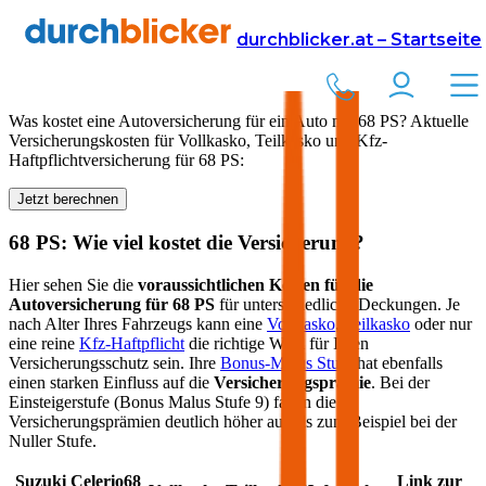
Versicherung
Autoversicherung
durchblicker.at – Startseite
Kfz Versicherung für
68
PS in Österreich
Was kostet eine Autoversicherung für ein Auto mit
68
PS? Aktuelle
Versicherungskosten für Vollkasko, Teilkasko und Kfz-
Haftpflichtversicherung für
68
PS:
Jetzt berechnen
68
PS: Wie viel kostet die Versicherung?
Hier sehen Sie die
voraussichtlichen Kosten für die
Autoversicherung für
68
PS
für unterschiedliche Deckungen. Je
nach Alter Ihres Fahrzeugs kann eine
Vollkasko
,
Teilkasko
oder nur
eine reine
Kfz-Haftpflicht
die richtige Wahl für Ihren
Versicherungsschutz sein. Ihre
Bonus-Malus Stufe
hat ebenfalls
einen starken Einfluss auf die
Versicherungsprämie
. Bei der
Einsteigerstufe (Bonus Malus Stufe 9) fallen die
Versicherungsprämien deutlich höher aus als zum Beispiel bei der
Nuller Stufe.
Suzuki
Celerio
68
Link zur