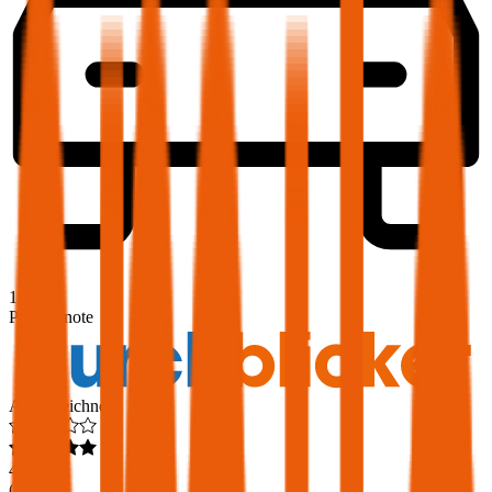
1,9
Produktnote
Ausgezeichnet
4,6
(
217
)