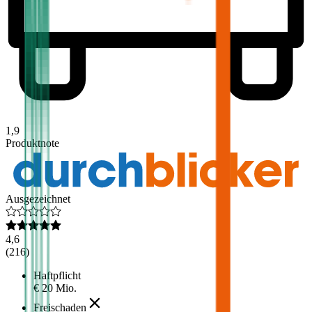
1,9
Produktnote
Ausgezeichnet
4,6
(
216
)
Haftpflicht
€ 20 Mio.
Freischaden