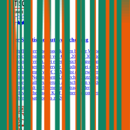
3,9
Wiener Städtische Autoversicherung
Kfz-Haftpflichtversicherungen können bei der Wiener Städtische mit
einer Versicherungssumme von € 10, 20 oder 30 Mio.
abgeschlossen werden. Bei einer Versicherungssumme von € 20
Mio. ist ein Pannenhilfe-Service inkludiert. Bei einer
Versicherungssumme von € 30 Mio. ist die 'Erweiterte Pannenhilfe'
eingeschlossen. Neben einem Kfz-Rechtsschutz kann ebenfalls eine
Kfz-Insassenunfallversicherung abgeschlossen werden. Kunden, die
einen Selbstbehalt (Schadenersatzbeitrag) in der
Haftpflichtversicherung in Kauf nehmen, bekommen einen
zusätzlichen Rabatt von bis zu 20%.