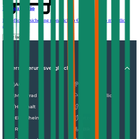
Renault
Clio
Haftpflichtversicherung monatlich ab
€ 30
,
Vollkasko monatlich
ab …
Mehr laden
Versicherungsvergleiche
Auto
Unfall
Motorrad
Privathaftpflicht
Haushalt
Hunde
Eigenheim
Katzen
Reise
E-Bike