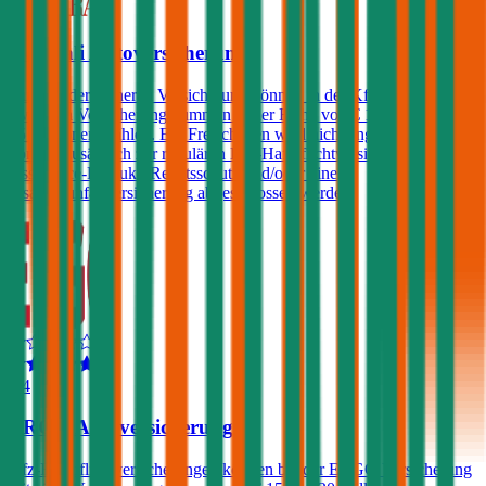
Generali Autoversicherung
Kunden der Generali Versicherung können in der Kfz-Haftpflicht
zwischen Versicherungssummen in der Höhe von € 10, 15, 20 und
25 Millionen wählen. Ein Freischaden wird nicht angeboten, jedoch
können zusätzlich zur regulären Kfz-Haftpflichtversicherung ein
Assistance-Produkt, Rechtsschutz und/oder eine
Insassenunfallversicherung abgeschlossen werden.
4,4
ERGO Autoversicherung
Kfz-Haftpflichtversicherungen können bei der ERGO Versicherung