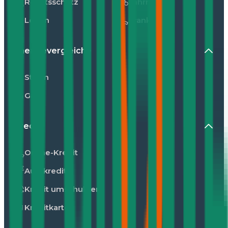
Rechtsschutz
Fahrrad
Leben
Kranken
Energievergleiche
Strom
Gas
Kredit
Online-Kredit
Autokredit
Kredit umschulden
Kreditkarte