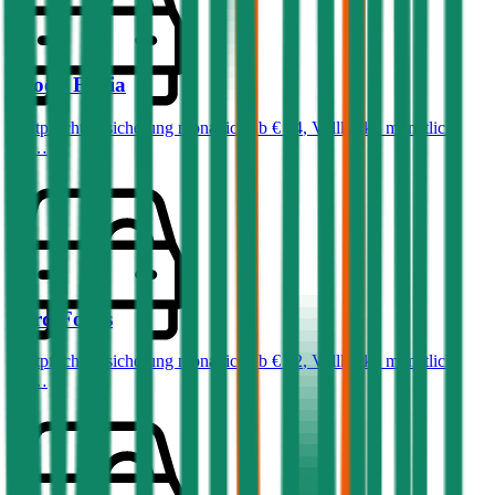
Skoda
Fabia
Haftpflichtversicherung monatlich ab
€ 34
,
Vollkasko monatlich
ab …
Ford
Focus
Haftpflichtversicherung monatlich ab
€ 32
,
Vollkasko monatlich
ab …