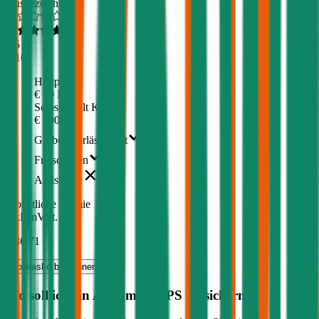
Ausgezeichnet
4,5
(
510
)
Haftpflicht
€ 20 Mio.
Selbstbehalt Kasko
€ 500
Grobe Fahrlässigkeit
Freischaden
Assistance
Monatliche Prämie
inkl. mVSt.
€ 86,71
Vollkasko
berechnen
Wo soll ich ein Auto mit
92
PS versichern?