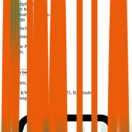
Haftpflicht
€ 20 Mio.
Selbstbehalt Kasko
€ 390
Freischaden
Assistance
Monatliche Prämie
inkl. mVSt.
€ 52,30
Teilkasko
berechnen
Toyota
Yaris, Vollkasko
92 PS/68 KW, hybrid, Baujahr 2025,
BM-Stufe
0
,
Versicherungsnehmer 30 Jahre