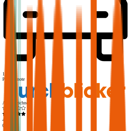
1,9
Produktnote
Ausgezeichnet
4,6
(
216
)