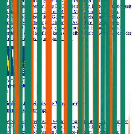
mit einer Versicherungssumme von € 15 und 20 Millionen
abgeschlossen werden. Die ERGO bietet ihren Kunden, die sich seit
mindestens zwei Jahren in der Bonus Malus-Stufe 0 befinden,
unbegrenzte Freischäden. Gegen einen Aufpreis kann die Kfz-
Haftpflichtversicherung auch um ein Assistance-Produkt, eine
Insassen-Unfallversicherung sowie einen Rechtsschutz erweitert
werden. In der Haftpflicht kann ein Selbstbehalt gewählt werden der
zu einer Prämienvergünstigung führt.
4,1
Niederösterreichische Versicherung
Autoversicherung
Die Niederösterreichische Versicherung bietet ihren Kunden in der
Kfz-Haftpflicht Versicherungssummen von € 7,6, 10, 15 und 20
Mio. Zusätzlich können ein Assistance-Produkt, Rechtsschutz