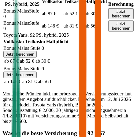
Vollkasko
Teilkasko
Haftpflicht
PS,
hybrid
,
2025
Berechnung
Bonus Malus
Stufe
Jetzt
ab 87 €
ab 52 €
ab 30 €
0
berechnen
Bonus Malus
Stufe
Jetzt
ab 146 €
ab 81 €
ab 56 €
9
berechnen
Toyota
Yaris
,
92
PS,
hybrid
,
2025
Vollkasko
Teilkasko
Haftpflicht
Bonus Malus Stufe
0
Jetzt berechnen
ab 87 €
ab 52 €
ab 30 €
Bonus Malus Stufe
9
Jetzt berechnen
ab 146 €
ab 81 €
ab 56 €
Monatliche Prämien inkl. motorbezogener Versicherungssteuer laut
günstigstem Angebot auf durchblicker. Berechnet am
12. Juli 2026
für das Modell
Toyota
Yaris
(
hybrid
)
, Baujahr
2025
,
Sonderausstattung
€ 2.000
,
30-jährige:r
Versicherungsnehmer:in
(PLZ:
1010
) mit Versicherungssumme
€ 20 Mio
und Selbstbehalt
bis zu
€ 500
.
Was ist die beste Versicherung bei
92
PS?