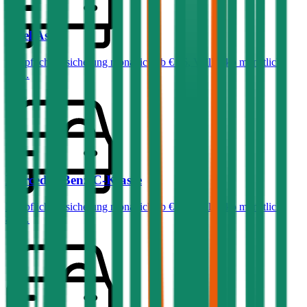
Opel
Astra
Haftpflichtversicherung monatlich ab
€ 36
,
Vollkasko monatlich
ab …
Mercedes-Benz
C-Klasse
Haftpflichtversicherung monatlich ab
€ 99
,
Vollkasko monatlich
ab …