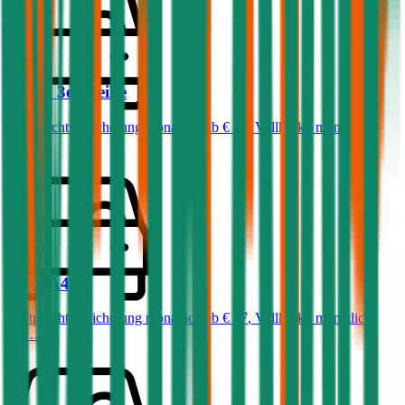
BMW
3er-Reihe
Haftpflichtversicherung monatlich ab
€ 68
,
Vollkasko monatlich
ab …
Audi
A4
Haftpflichtversicherung monatlich ab
€ 87
,
Vollkasko monatlich
ab …