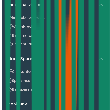
Immofinanzierung
Immobilienkredit
Wohnkredit
Baufinanzierung
Umschuldung
Giro & Sparen
Girokonto
Sparzinsen
Bausparen
Mobilfunk