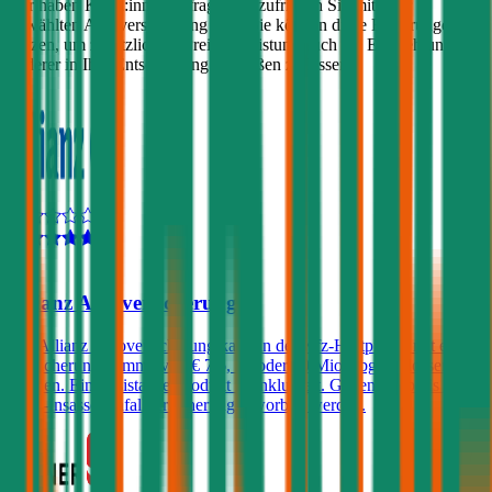
Wir haben Kund:innen befragt, wie zufrieden Sie mit ihrer
gewählten Autoversicherung sind. Sie können diese Erfahrungen
nutzen, um zusätzlich zu Preis & Leistung auch die Empfehlungen
anderer in Ihre Entscheidung einfließen zu lassen:
4,3
Allianz Autoversicherung
Die Allianz Autoversicherung kann in der Kfz-Haftpflicht mit einer
Versicherungssumme von € 7,6, 15 oder 30 Mio. abgeschlossen
werden. Ein Assistance-Produkt ist inkludiert. Gegen Aufpreis eine
KFZ-Insassenunfallversicherung erworben werden.