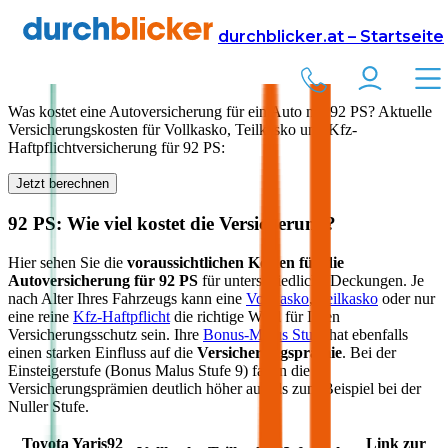
Versicherung
Autoversicherung
durchblicker.at – Startseite
Kfz Versicherung für
92
PS in Österreich
Was kostet eine Autoversicherung für ein Auto mit
92
PS? Aktuelle
Versicherungskosten für Vollkasko, Teilkasko und Kfz-
Haftpflichtversicherung für
92
PS:
Jetzt berechnen
92
PS: Wie viel kostet die Versicherung?
Hier sehen Sie die
voraussichtlichen Kosten für die
Autoversicherung für
92
PS
für unterschiedliche Deckungen. Je
nach Alter Ihres Fahrzeugs kann eine
Vollkasko
,
Teilkasko
oder nur
eine reine
Kfz-Haftpflicht
die richtige Wahl für Ihren
Versicherungsschutz sein. Ihre
Bonus-Malus Stufe
hat ebenfalls
einen starken Einfluss auf die
Versicherungsprämie
. Bei der
Einsteigerstufe (Bonus Malus Stufe 9) fallen die
Versicherungsprämien deutlich höher aus als zum Beispiel bei der
Nuller Stufe.
Toyota
Yaris
92
Link zur