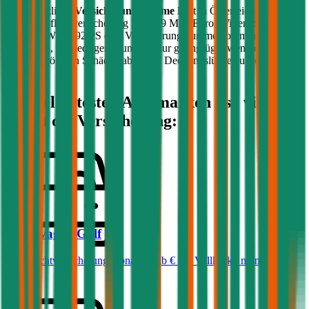
Die gesetzliche
Versicherungssumme
liegt in Österreich bei der
Kfz-Haftpflichtversicherung bei 7,79 Mio. Euro. Wir empfehlen für
Ihren PKW mit
92
PS eine Versicherungssumme von mindestens 20
Mio. Euro, da niedrigere Summen nur geringfügig weniger kosten
und bei größeren Schäden aber eine Deckungslücke auftreten
könnte.
Die beliebtesten Automarken - so viel
kostet die Versicherung:
Volkswagen
Golf
Haftpflichtversicherung monatlich ab
€ 50
,
Vollkasko monatlich
ab …