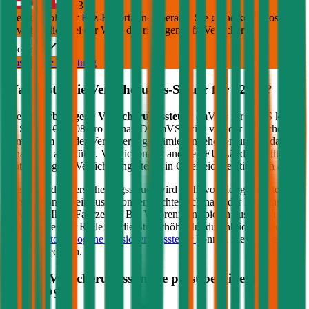
+
3
Die durchblicker Kfz-Expert:innen beraten Sie gerne kostenlos &
unverbindlich bei der Wahl der richtigen Kfz-Versicherung.
Deutsch
Kostenlose Beratung
Was kostet die Versicherungs-Steuer für
92
PS?
Die
motorbezogene Versicherungssteuer
(mVSt) für
92
PS kostet
im Schnitt €
10,08
pro Monat. Die mVSt wird von der Versicherung
gemeinsam mit der Versicherungsprämie eingehoben und an das
Finanzamt abgeführt. Verglichen mit anderen EU-Ländern fällt die
motorbezogene Versicherungssteuer in Österreich relativ hoch aus.
Die Höhe der Versicherungssteuer wird nicht von der gewählten
Versicherung beeinflusst, sondern richtet sich nach der Leistung (PS
bzw. kW) Ihres Fahrzeugs. Bei Verbrennern spielen zusätzlich die
CO2-Werte eine Rolle für die Steuerhöhe. Im durchblicker Rechner
für die
motorbezogene Versicherungssteuer
können Sie die Steuer
genau berechnen.
Welche Versicherungssumme passt bei einem PKW
mit
92
PS?