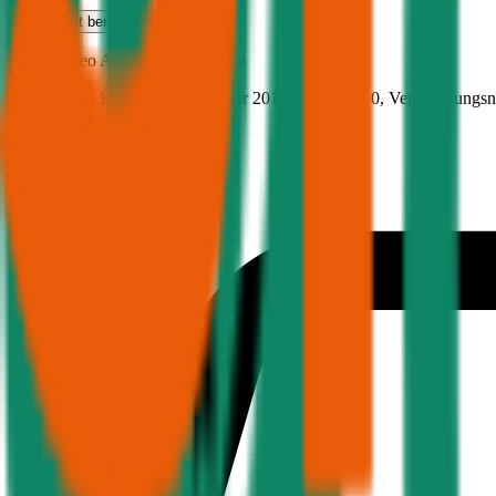
Haftpflicht
berechnen
Alfa-Romeo
Alfa 147, Haftpflicht
104.6 PS/77 KW, benzin, Baujahr 2010,
BM-Stufe
0
, Versicherungs