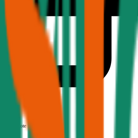
1,7
Produktnote