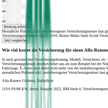
ab
ab
ab
Beratung anfordern
Monatliche Prämien inkl. motorbezogener Versicherungssteuer laut gü
Versicherungsnehmer:in (PLZ:
1010
, Bonus Malus Stufe
0
) mit Vers
Jetzt vergleichen
Wie viel kostet die Versicherung für einen
Alfa-Romeo
Je nach gewünschter Versicherungsleistung, Modell, Versicherer, etc
Versicherungsprämien deutlich höher aus als zum Beispiel bei der Nu
Fahrzeuge. E-Autos sind daher nicht mehr von der motorbezogenen 
monatlichen Prämien inkl. motorbezogener Versicherungssteuer laut 
Alfa-Romeo
Giulietta, Haftpflicht
119.6 PS/88 KW, diesel, Baujahr 2022,
BM-Stufe
0
, Versicherungsn