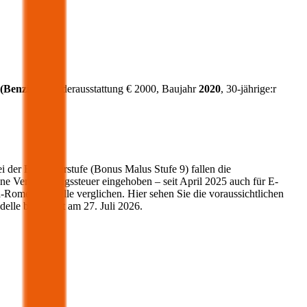
(
Benzin
)
, Sonderausstattung €
2000
, Baujahr
2020
, 30-jährige:r
i der Einsteigerstufe (Bonus Malus Stufe 9) fallen die
ne Versicherungssteuer eingehoben – seit April 2025 auch für E-
a-Romeo
Modelle verglichen. Hier sehen Sie die voraussichtlichen
elle berechnet am
27. Juli 2026
.