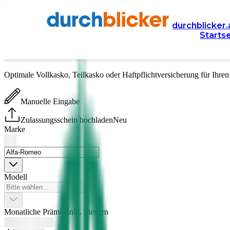
Versicherung
Autoversicherung
durchblicker.
Starts
Alfa-Romeo
Versicherung vergleichen & abschließen
Optimale Vollkasko, Teilkasko oder Haftpflichtversicherung für Ihre
Manuelle Eingabe
Zulassungsschein hochladen
Neu
Marke
Modell
Monatliche Prämie inkl. Steuern