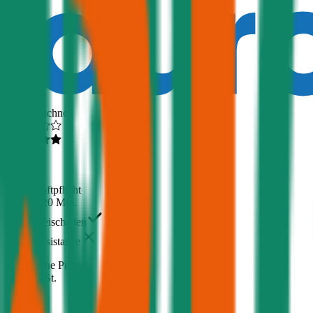
Ausgezeichnet
4,5
(
510
)
Haftpflicht
€ 20 Mio.
Freischaden
Assistance
Monatliche Prämie
inkl. mVSt.
€ 68,88