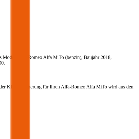
s Modell
Alfa-Romeo
Alfa MiTo
(
benzin
)
, Baujahr
2018
,
00
.
 der Kfz-Versicherung für Ihren
Alfa-Romeo
Alfa MiTo
wird aus den