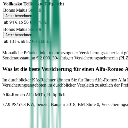
Vollkasko
Teilkasko
Haftpflicht
Bonus Malus Stufe
0
Jetzt berechnen
ab 94 €
ab 56 €
ab 41 €
Bonus Malus Stufe
9
Jetzt berechnen
ab 131 €
ab 82 €
ab 68 €
Monatliche Prämien inkl. motorbezogener Versicherungssteuer laut g
Sonderausstattung
€ 2.000
,
30-jährige:r
Versicherungsnehmer:in (PLZ
Was ist die beste Versicherung für einen
Alfa-Romeo
A
Im durchblicker Kfz-Rechner können Sie für Ihren
Alfa-Romeo
Alfa
Versicherungsangeboten im durchblicker Vergleich zusätzlich der Preis
Alfa-Romeo
Alfa MiTo, Haftpflicht
77.9 PS/57.3 KW, benzin, Baujahr 2018,
BM-Stufe
0
, Versicherungs