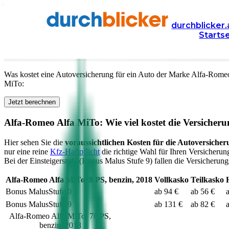
Versicherung
Autoversicherung
Alfa-Romeo
durchblicker.
Starts
Kfz Versicherung für Ihren
Alfa-Romeo Alfa MiTo
in 
Was kostet eine Autoversicherung für ein Auto der Marke
Alfa-Rome
MiTo
:
Jetzt berechnen
Alfa-Romeo
Alfa MiTo
: Wie viel kostet die Versicher
Hier sehen Sie die
voraussichtlichen Kosten für die Autoversicher
nur eine reine
Kfz-Haftpflicht
die richtige Wahl für Ihren Versicherun
Bei der Einsteigerstufe (Bonus Malus Stufe 9) fallen die Versicherung
Alfa-Romeo
Alfa MiTo
78
PS,
benzin
,
2018
Vollkasko
Teilkasko
Bonus Malus
Stufe
0
ab 94 €
ab 56 €
Bonus Malus
Stufe
9
ab 131 €
ab 82 €
Alfa-Romeo
Alfa MiTo
,
78
PS,
benzin
,
2018