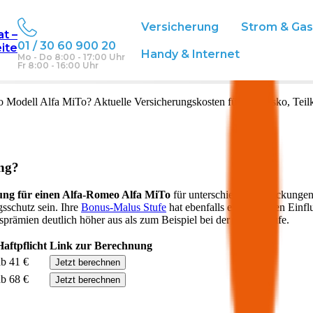
Versicherung
Strom & Ga
at –
01 / 30 60 900 20
eite
Österreich
Handy & Internet
Mo - Do 8:00 - 17:00 Uhr
Fr 8:00 - 16:00 Uhr
o
Modell
Alfa MiTo
? Aktuelle Versicherungskosten für Vollkasko, Tei
ung?
ung für einen
Alfa-Romeo
Alfa MiTo
für unterschiedliche Deckungen
gsschutz sein. Ihre
Bonus-Malus Stufe
hat ebenfalls einen starken Einfl
sprämien deutlich höher aus als zum Beispiel bei der Nuller Stufe.
Haftpflicht
Link zur Berechnung
ab 41 €
Jetzt berechnen
ab 68 €
Jetzt berechnen