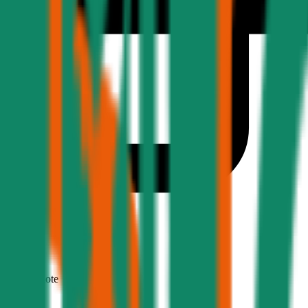
1,9
Produktnote