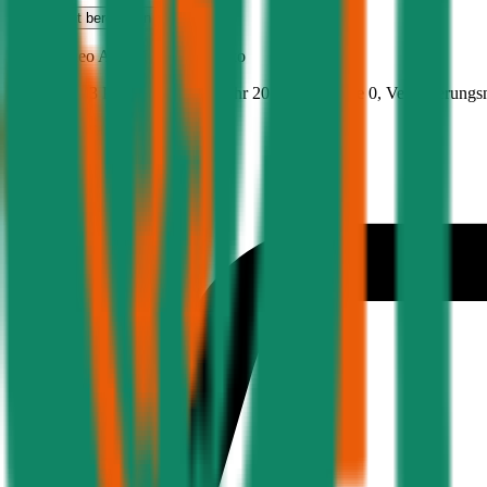
Haftpflicht
berechnen
Alfa-Romeo
Alfa MiTo, Teilkasko
77.9 PS/57.3 KW, benzin, Baujahr 2018,
BM-Stufe
0
, Versicherungs