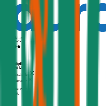
Ausgezeichnet
4,6
(
217
)
Haftpflicht
€ 20 Mio.
Freischaden
Assistance
Monatliche Prämie
inkl. mVSt.
€ 41,47