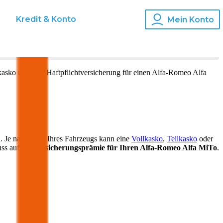
s
Kredit & Konto
Mein Konto
lkasko und Kfz-Haftpflichtversicherung für einen
Alfa-Romeo
Alfa
. Je nach Alter Ihres Fahrzeugs kann eine
Vollkasko
,
Teilkasko
oder
uss auf die
Versicherungsprämie für Ihren
Alfa-Romeo Alfa MiTo
.