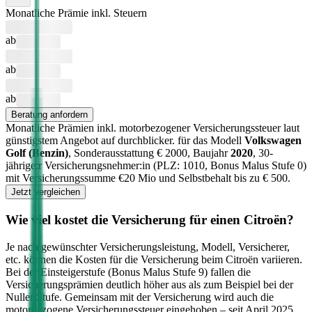
Monatliche Prämie inkl. Steuern
ab
ab
ab
Beratung anfordern
Monatliche Prämien inkl. motorbezogener Versicherungssteuer laut
günstigstem Angebot auf durchblicker.
für das Modell
Volkswagen
Golf
(
Benzin
)
, Sonderausstattung €
2000
, Baujahr
2020
, 30-
jährige:r Versicherungsnehmer:in (PLZ:
1010
, Bonus Malus Stufe
0
)
mit Versicherungssumme €
20 Mio
und Selbstbehalt bis zu €
500
.
Jetzt vergleichen
Wie viel kostet die Versicherung für einen
Citroën
?
Je nach gewünschter Versicherungsleistung, Modell, Versicherer,
etc. können die Kosten für die Versicherung beim
Citroën
variieren.
Bei der Einsteigerstufe (Bonus Malus Stufe 9) fallen die
Versicherungsprämien deutlich höher aus als zum Beispiel bei der
Nuller Stufe. Gemeinsam mit der Versicherung wird auch die
motorbezogene Versicherungssteuer eingehoben – seit April 2025