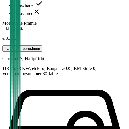
Freischaden
Assistance
Monatliche Prämie
inkl. mVSt.
€ 33,36
Haftpflicht
berechnen
Citroën
C3, Haftpflicht
113 PS/83 KW, elektro, Baujahr 2025,
BM-Stufe
0
,
Versicherungsnehmer 30 Jahre