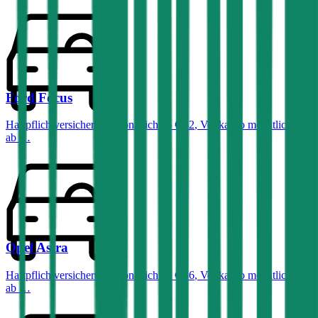
Ford
Focus
Haftpflichtversicherung monatlich ab
€ 32
,
Vollkasko monatlich
ab …
Opel
Astra
Haftpflichtversicherung monatlich ab
€ 36
,
Vollkasko monatlich
ab …