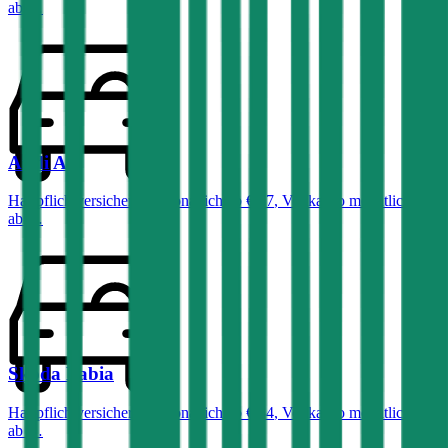
ab …
Audi
A4
Haftpflichtversicherung monatlich ab
€ 87
,
Vollkasko monatlich
ab …
Skoda
Fabia
Haftpflichtversicherung monatlich ab
€ 34
,
Vollkasko monatlich
ab …