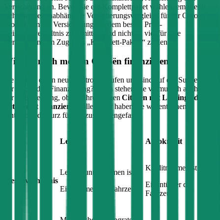
Versicherung an. Bevor Sie ein Komplettpaket wählen, empfiehlt
sich aber der unabhängige Versicherungsvergleich für Ihr
Citroën
Modell, um die Versicherung mit dem besten Preis-
Leistungsverhältnis zu ermitteln und nicht zu viel für Ihre
Versicherung im Zuge des „Komplett-Pakets“ zahlen.
Wie kann ich meinen
Citroën
finanzieren?
Sie wollen einen neuen
Citroën
kaufen und sind auf der Suche nach
der passenden Finanzierung? Dann stehen Sie vermutlich auch vor
der Entscheidung, ob Sie Ihren neuen
Citroën
mit Leasing oder
mit Kredit finanzieren
sollen. Wir haben die wesentlichen
Unterschiede kurz für Sie zusammengefasst:
Leasing
Autokredit
Kreditnehmer ist
Leasingunternehmen ist
Besitzverhältnis
Eigentümer des
Eigentümer des Fahrzeugs
Fahrzeugs
Monatliche Leasingrate,