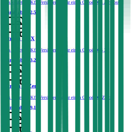
Was kostet die Kfz-Versicherung für einen Citroën C4 Aircross?
Prämie ab
€ 62,59
Citroën C5 X
Was kostet die Kfz-Versicherung für einen Citroën C5 X?
Prämie ab
€ 63,29
Citroën C-Zero
Was kostet die Kfz-Versicherung für einen Citroën C-Zero?
Prämie ab
€ 19,12