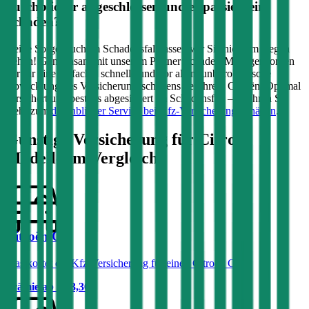
durchblicker abgeschlossen und es passiert ein
Schaden?
Keine Sorge, auch im Schadensfall lassen wir Sie nicht im Regen
stehen! Gemeinsam mit unserem Partner Schaden-Manager sorgen
wir für eine einfache, schnelle und vor allem unbürokratische
Abwicklung des Versicherungsschadens bei Ihrem
Citroën
. Optimal
versichert und bestens abgesichert im Schadensfall – erfahren Sie
mehr zum
durchblicker Service bei Kfz-Versicherungsschäden
.
Günstige Versicherung für
Citroën
Modelle im Vergleich:
Citroën C4
Was kostet die Kfz-Versicherung für einen Citroën C4?
Prämie ab
€ 33,36