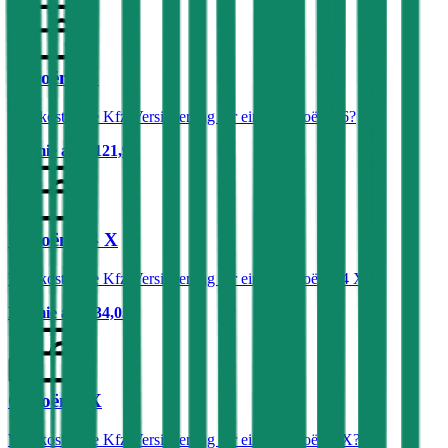
Citroën C6
Was kostet die Kfz-Versicherung für einen Citroën C6?
Prämie ab
€ 121,92
Citroën C4 X
Was kostet die Kfz-Versicherung für einen Citroën C4 X?
Prämie ab
€ 34,05
Citroën AX
Was kostet die Kfz-Versicherung für einen Citroën AX?