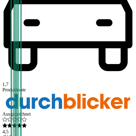
1,7
Produktnote
Ausgezeichnet
4,5