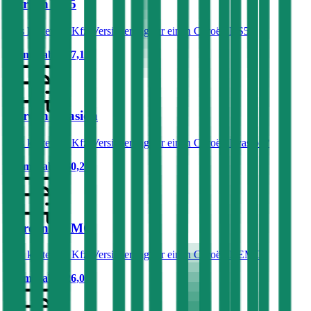
Citroën DS5
Was kostet die Kfz-Versicherung für einen Citroën DS5?
Prämie ab
€ 67,17
Citroën Evasion
Was kostet die Kfz-Versicherung für einen Citroën Evasion?
Prämie ab
€ 60,26
Citroën NEMO
Was kostet die Kfz-Versicherung für einen Citroën NEMO?
Prämie ab
€ 26,03