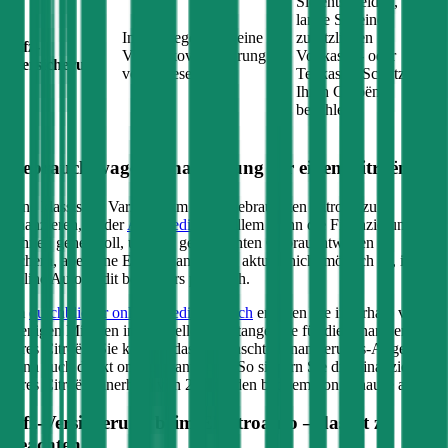
Sie entscheiden, wie
lange Sie einen
In der Regel wird eine
zusätzlichen
Kfz-
Vollkaskoversicherung
Vollkasko- oder
Versicherung
vorausgesetzt
Teilkasko-Schutz für
Ihren
Citroën
bezahlen
Gebrauchtwagen Finanzierung für einen
Citroën
Eine klassische Variante, um einen gebrauchten
Citroën
zu
finanzieren, ist der
Autokredit
. Vor allem wenn die Finanzierung
schnell gehen soll, um den gewünschten Gebrauchtwagen zu
sichern, aber eine Eigenfinanzierung aktuell nicht möglich ist, ist ein
online Autokredit besonders praktisch.
Im
durchblicker online Kreditvergleich
erhalten Sie innerhalb von
wenigen Minuten individuelle Kreditangebote für die Finanzierung
Ihres
Citroën
. Sie können das gewünschte Finanzierungs-Angebot
dann auch direkt online beantragen. So sichern Sie die Finanzierung
Ihres
Citroën
innerhalb von 24 Stunden bequem von zuhause aus.
Kfz-Versicherung beim Elektroauto – das ist zu
beachten: