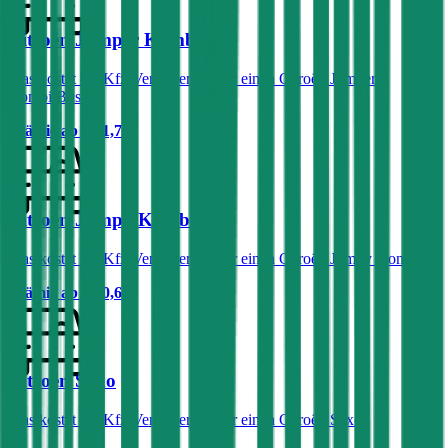
Citroën Jumper Kombi/Bus
Was kostet die Kfz-Versicherung für einen Citroën Jumper
Kombi/Bus?
Prämie ab
€ 61,71
Citroën Jumpy Kombi
Was kostet die Kfz-Versicherung für einen Citroën Jumpy Kombi?
Prämie ab
€ 50,60
Citroën Saxo
Was kostet die Kfz-Versicherung für einen Citroën Saxo?