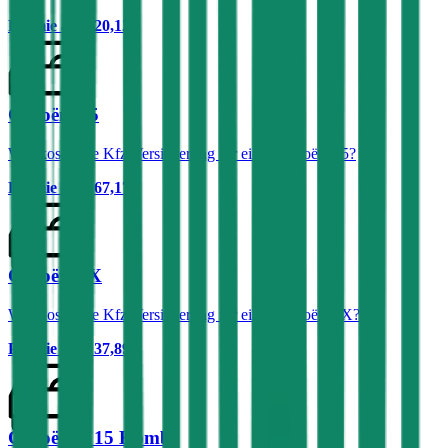
Prämie ab
€ 20,12
Citroën C5
Was kostet die Kfz-Versicherung für einen Citroën C5?
Prämie ab
€ 67,17
Citroën BX
Was kostet die Kfz-Versicherung für einen Citroën BX?
Prämie ab
€ 37,89
Citroën C 15 Kombi