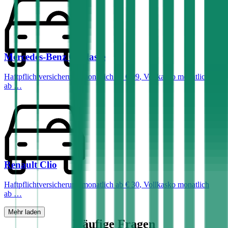
Mercedes-Benz
C-Klasse
Haftpflichtversicherung monatlich ab
€ 99
,
Vollkasko monatlich
ab …
Renault
Clio
Haftpflichtversicherung monatlich ab
€ 30
,
Vollkasko monatlich
ab …
Mehr laden
Häufige Fragen