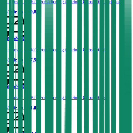
Was kostet die Kfz-Versicherung für einen Citroën C5 Aircross?
Prämie ab
€ 69,81
Citroën C8
Was kostet die Kfz-Versicherung für einen Citroën C8?
Prämie ab
€ 77,53
Citroën C2
Was kostet die Kfz-Versicherung für einen Citroën C2?
Prämie ab
€ 31,07