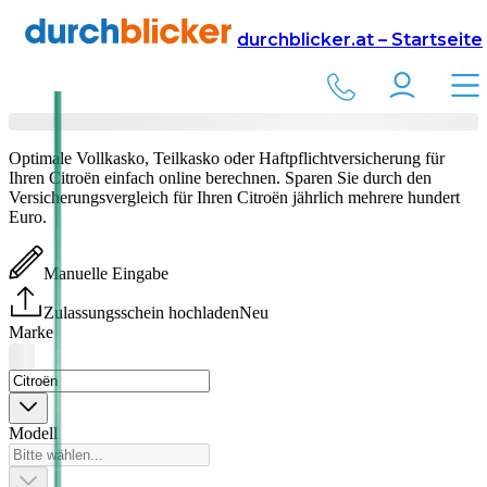
Versicherung
Autoversicherung
durchblicker.at – Startseite
Citroën
Versicherung vergleichen & abschließen
Optimale Vollkasko, Teilkasko oder Haftpflichtversicherung für
Ihren
Citroën
einfach online berechnen. Sparen Sie durch den
Versicherungsvergleich für Ihren
Citroën
jährlich mehrere hundert
Euro.
Manuelle Eingabe
Zulassungsschein hochladen
Neu
Marke
Modell