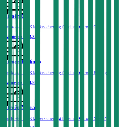
Citroën C3
Was kostet die Kfz-Versicherung für einen Citroën C3?
Prämie ab
€ 22,39
Citroën Berlingo
Was kostet die Kfz-Versicherung für einen Citroën Berlingo?
Prämie ab
€ 39,86
Citroën Xsara
Was kostet die Kfz-Versicherung für einen Citroën Xsara?