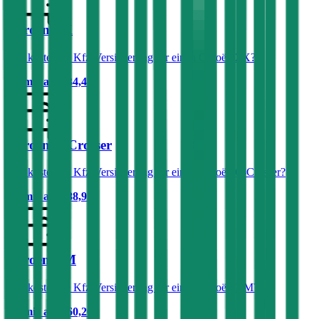
Citroën ZX
Was kostet die Kfz-Versicherung für einen Citroën ZX?
Prämie ab
€ 34,48
Citroën C-Crosser
Was kostet die Kfz-Versicherung für einen Citroën C-Crosser?
Prämie ab
€ 88,92
Citroën XM
Was kostet die Kfz-Versicherung für einen Citroën XM?
Prämie ab
€ 60,26