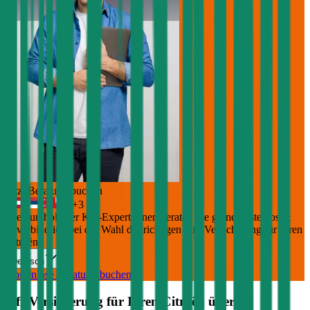
Jetzt Beratung buchen
+
3
Die durchblicker Kfz-Expert:innen beraten Sie gerne kostenlos &
unverbindlich bei der Wahl der richtigen Kfz-Versicherung für Ihren
Citroën
.
Deutsch
Kostenlose Beratung buchen
Kfz Versicherung für Ihren
Citroën
über