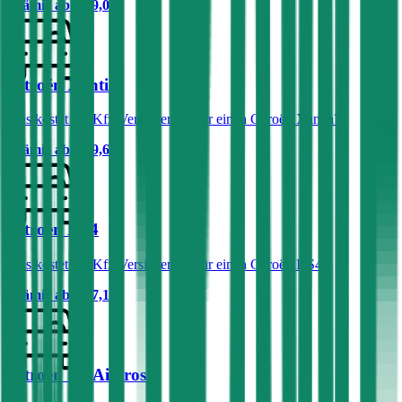
Prämie ab
€ 29,03
Citroën Xantia
Was kostet die Kfz-Versicherung für einen Citroën Xantia?
Prämie ab
€ 49,68
Citroën DS4
Was kostet die Kfz-Versicherung für einen Citroën DS4?
Prämie ab
€ 67,17
Citroën C4 Aircross