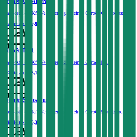
Citroën C3 Aircross
Was kostet die Kfz-Versicherung für einen Citroën C3 Aircross?
Prämie ab
€ 29,95
Citroën DS3
Was kostet die Kfz-Versicherung für einen Citroën DS3?
Prämie ab
€ 43,17
Citroën Spacetourer
Was kostet die Kfz-Versicherung für einen Citroën Spacetourer?
Prämie ab
€ 46,34