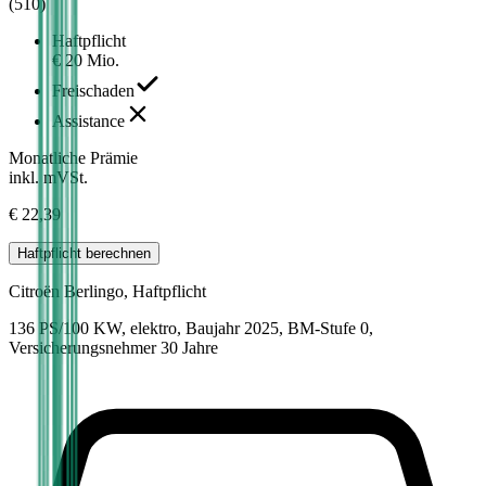
(
510
)
Haftpflicht
€ 20 Mio.
Freischaden
Assistance
Monatliche Prämie
inkl. mVSt.
€ 22,39
Haftpflicht
berechnen
Citroën
Berlingo, Haftpflicht
136 PS/100 KW, elektro, Baujahr 2025,
BM-Stufe
0
,
Versicherungsnehmer 30 Jahre