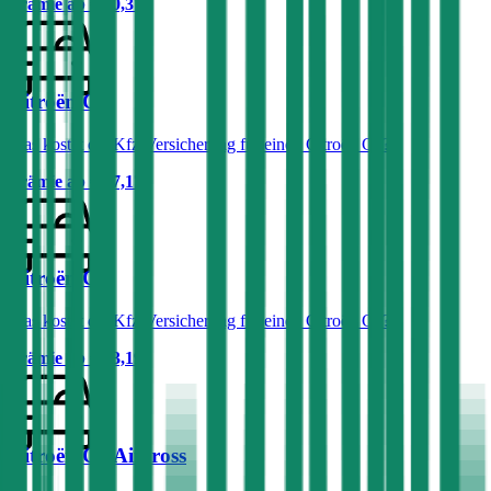
Prämie ab
€ 50,37
Citroën C5
Was kostet die Kfz-Versicherung für einen Citroën C5?
Prämie ab
€ 67,17
Citroën C1
Was kostet die Kfz-Versicherung für einen Citroën C1?
Prämie ab
€ 23,19
Citroën C5 Aircross