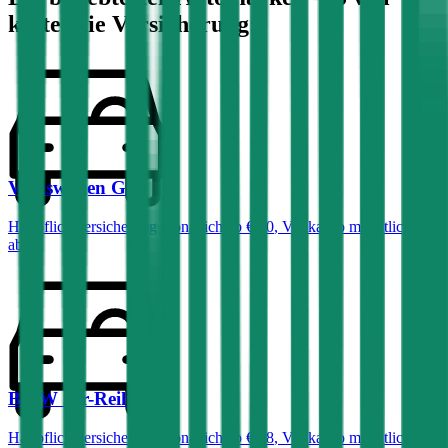
kostet die Versicherung:
Volkswagen
Golf
Haftpflichtversicherung monatlich ab
€ 50
,
Vollkasko monatlich
ab …
BMW
3er-Reihe
Haftpflichtversicherung monatlich ab
€ 68
,
Vollkasko monatlich