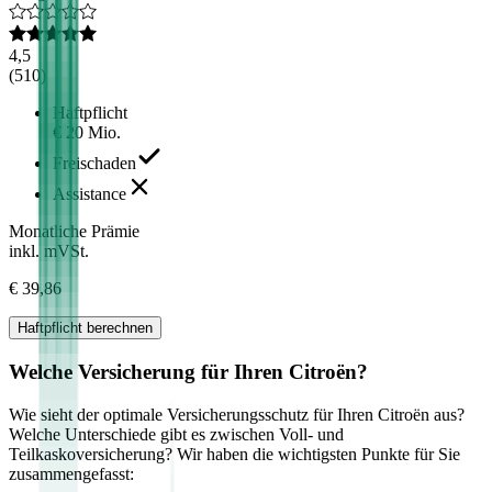
4,5
(
510
)
Haftpflicht
€ 20 Mio.
Freischaden
Assistance
Monatliche Prämie
inkl. mVSt.
€ 39,86
Haftpflicht
berechnen
Welche Versicherung für Ihren
Citroën
?
Wie sieht der optimale Versicherungsschutz für Ihren
Citroën
aus?
Welche Unterschiede gibt es zwischen Voll- und
Teilkaskoversicherung? Wir haben die wichtigsten Punkte für Sie
zusammengefasst: