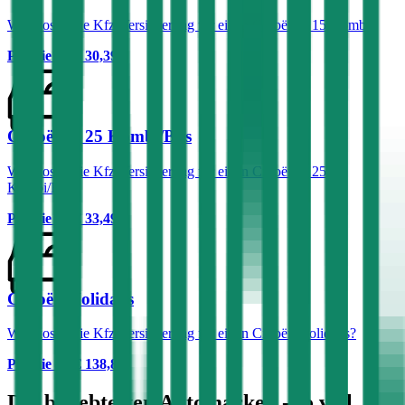
Was kostet die Kfz-Versicherung für einen Citroën C 15 Kombi?
Prämie ab
€ 30,39
Citroën C 25 Kombi/Bus
Was kostet die Kfz-Versicherung für einen Citroën C 25
Kombi/Bus?
Prämie ab
€ 33,49
Citroën Holidays
Was kostet die Kfz-Versicherung für einen Citroën Holidays?
Prämie ab
€ 138,89
Die beliebtesten Automarken - so viel