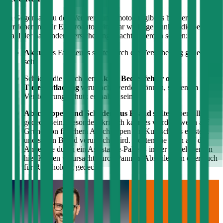
Im Gegensatz zu den Verbrennungsmotoren gibt es bei der
Versicherung für Elektroautos ein paar wichtige Punkte, die bei der
Wahl der passenden Versicherung beachtet werden sollten:
Akku
des Fahrzeugs sollte durch die Versicherung gedeckt
sein
Schäden die durch den
Akku, Bedienfehler oder
Tiefenentladung
verursacht werden können, sollten im
Versicherungsschutz enthalten sein
Abschleppen und Schäden aus Brand
sollten ebenfalls
gedeckt sein. Besonders kritisch kann es werden, wenn auf
Grund von falschem Abschleppen ein Kurzschluss entsteht
und so ein Brand verursacht wird. Achten Sie auch auf die
Angebote durch ein Assistance-Paket – in der Regel werden
hier Kosten verursacht durch Pannen, Abschleppen oder auch
für Rückholung gedeckt.