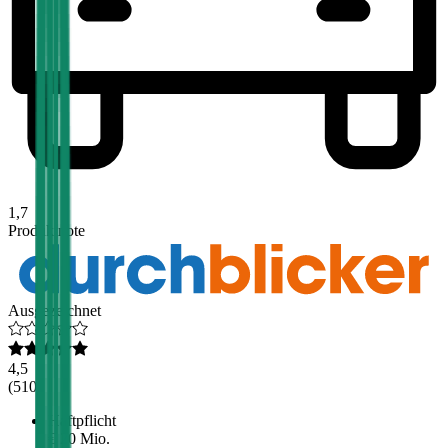
1,7
Produktnote
Ausgezeichnet
4,5
(
510
)
Haftpflicht
€ 20 Mio.