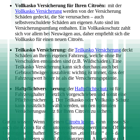
Vollkasko Versicherung für Ihren
Citroën
:
mit der
Vollkasko Versicherung
werden von der Versicherung
Schäden gedeckt, die Sie verursachen – auch
selbstverschuldete Schäden am eigenen Auto sind im
Versicherungsumfang enthalten. Ein Vollkaskoschutz zahlt
sich vor allem bei Neuwägen aus, daher empfiehlt sich die
Vollkasko für einen neuen
Citroën
.
Teilkasko Versicherung:
die
Teilkasko Versicherung
deckt
Schäden an Ihrem eigenen Fahrzeug, welche ohne Ihr
Verschulden entstanden sind (z.B. Wildschäden). Eine
Teilkasko Versicherung kann sich durchaus auch bei
Gebrauchtwägen auszahlen: wichtig ist immer, dass der
Fahrzeugwert höher ist als die Versicherungsprämie.
Haftpflichtversicherung
: der
Haftpflichtschutz
ist für
Fahrzeughalter gesetzlich vorgeschrieben und somit eine
Pflichtversicherung. Der Teilkasko oder Vollkasko Schutz
kann zusätzlich gewählt werden, um den optimalen
Versicherungsschutz für Ihren
Citroën
zu sichern.
Gut zu wissen: Wenn Sie einen
Citroën
leasen
, dann müssen Sie
auch die Kosten für die Autoversicherung übernehmen. Oft bieten
Leasinggesellschaften ein Service aus „einer Hand“ an – das
bedeutet, sie bieten sowohl die Finanzierung, Anmeldung und