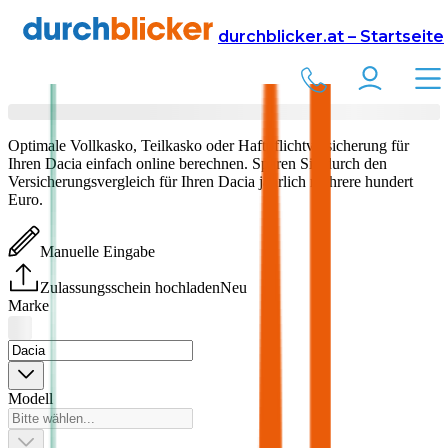
Versicherung
Autoversicherung
durchblicker.at – Startseite
Dacia
Versicherung vergleichen & abschließen
Optimale Vollkasko, Teilkasko oder Haftpflichtversicherung für
Ihren
Dacia
einfach online berechnen. Sparen Sie durch den
Versicherungsvergleich für Ihren
Dacia
jährlich mehrere hundert
Euro.
Manuelle Eingabe
Zulassungsschein hochladen
Neu
Marke
Modell