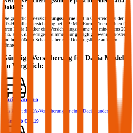
Welche Versicherungssumme passt für einen
Dacia
Dokker
?
Die gesetzliche
Versicherungssumme
liegt in Österreich bei der
Kfz-Haftpflichtversicherung bei 7,79 Mio. Euro. Wir empfehlen für
Ihren
Dacia
Dokker
eine Versicherungssumme von mindestens 20
Mio. Euro, da niedrigere Summen nur geringfügig weniger kosten
und bei größeren Schäden aber eine Deckungslücke auftreten
könnte.
Günstige Versicherung für
Dacia
Modelle
im Vergleich:
Dacia Sandero
Was kostet die Kfz-Versicherung für einen Dacia Sandero?
Prämie ab
€ 23,19