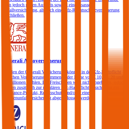
kann jedoch gegen Aufpreis sowohl eine Insassen-
Unfallversicherung, als auch eine Kfz-Rechtsschutzversicherung
abschließen.
Generali Autoversicherung
Kunden der Generali Versicherung können in der Kfz-Haftpflicht
zwischen Versicherungssummen in der Höhe von € 10, 15, 20 und
25 Millionen wählen. Ein Freischaden wird nicht angeboten, jedoch
können zusätzlich zur regulären Kfz-Haftpflichtversicherung ein
Assistance-Produkt, Rechtsschutz und/oder eine
Insassenunfallversicherung abgeschlossen werden.