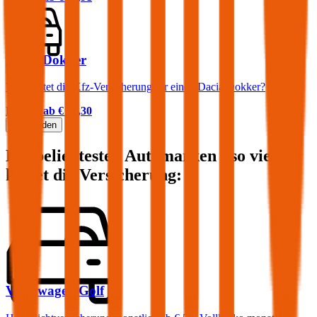
Dacia Dokker
Was kostet die Kfz-Versicherung für einen Dacia Dokker?
Prämie ab
€ 45,30
Mehr laden
Die beliebtesten Automarken - so viel
kostet die Versicherung:
Volkswagen
Golf