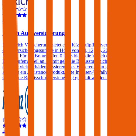
4,2
Zurich Autoversicherung
Die Zurich Versicherung bietet eine Kfz-Haftpflichtversicherung mit
einer Versicherungssumme in Höhe von € 8, 12, 15, 20 oder 25
Mio. an. Für die Bonusstufen 0 bis 3 bietet die Zurich einen
Bonusstufenvorteil an. Damit geht die Bonusstufe nicht verloren,
egal wie viele Schäden passieren. Des Weiteren kann gegen einen
Aufpreis ein Assistance-Produkt, eine Insassen-Unfallversicherung
sowie eine Rechtsschutzversicherung gewählt werden.
4,3