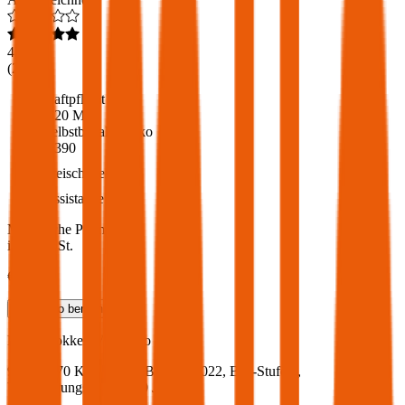
4,6
(
216
)
Haftpflicht
€ 20 Mio.
Selbstbehalt Kasko
€ 390
Freischaden
Assistance
Monatliche Prämie
inkl. mVSt.
€ 59,96
Teilkasko
berechnen
Dacia
Dokker, Vollkasko
95.1 PS/70 KW, diesel, Baujahr 2022,
BM-Stufe
0
,
Versicherungsnehmer 30 Jahre