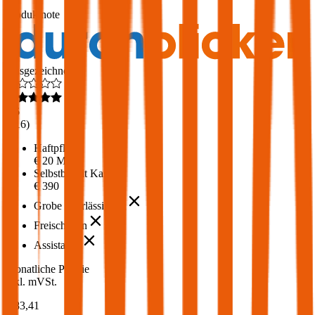
1,6
Produktnote
Ausgezeichnet
4,6
(
216
)
Haftpflicht
€ 20 Mio.
Selbstbehalt Kasko
€ 390
Grobe Fahrlässigkeit
Freischaden
Assistance
Monatliche Prämie
inkl. mVSt.
€ 83,41