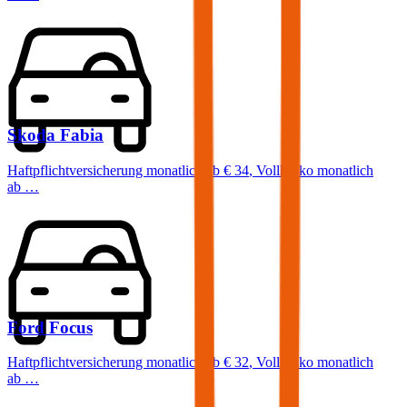
Skoda
Fabia
Haftpflichtversicherung monatlich ab
€ 34
,
Vollkasko monatlich
ab …
Ford
Focus
Haftpflichtversicherung monatlich ab
€ 32
,
Vollkasko monatlich
ab …