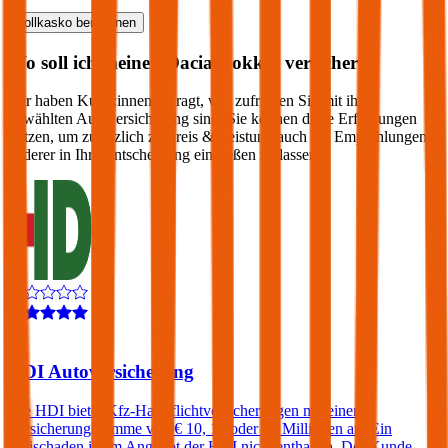
Vollkasko
berechnen
Wo soll ich meinen
Dacia
Dokker
versichern?
Wir haben Kund:innen befragt, wie zufrieden Sie mit ihrer
gewählten Autoversicherung sind. Sie können diese Erfahrungen
nutzen, um zusätzlich zu Preis & Leistung auch die Empfehlungen
anderer in Ihre Entscheidung einfließen zu lassen:
4,3
HDI Autoversicherung
Die HDI bietet Kfz-Haftpflichtversicherungen mit einer
Versicherungssumme von € 10, 15 oder 20 Millionen an. Ein
Freischaden ist im Angebot der HDI nicht enthalten. Der Kunde