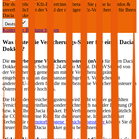
Die durchblicker Kfz-Expert:innen beraten Sie gerne kostenlos &
unverbindlich bei der Wahl der richtigen Kfz-Versicherung für Ihren
Dacia Dokker
.
Deutsch
Kostenlose Beratung buchen
Was kostet die Versicherungs-Steuer für einen
Dacia
Dokker
?
Die
motorbezogene Versicherungssteuer (mVSt)
für einen
Dacia
Dokker
kostet im Schnitt €
24,48
pro Monat. Die mVSt wird von
der Versicherung gemeinsam mit der Versicherungsprämie
eingehoben und an das Finanzamt abgeführt. Verglichen mit
anderen EU-Ländern fällt die motorbezogene Versicherungssteuer in
Österreich relativ hoch aus.
Die Höhe der Versicherungssteuer wird nicht von der gewählten
Versicherung beeinflusst, sondern richtet sich nach der Leistung (PS
bzw. kW) Ihres
Dacia
Dokker
. Bei Verbrennern spielen zusätzlich
die CO2-Werte eine Rolle für die Steuerhöhe. Im durchblicker
Rechner für die
motorbezogene Versicherungssteuer
können Sie die
Steuer für Ihren
Dacia
Dokker
genau berechnen.