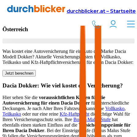
Versicherung
Autoversicherung
Dacia
durchblicker.at – Startseite
Kfz Versicherung für Ihren
Dacia Dokker
in
Österreich
Was kostet eine Autoversicherung für ein Auto der Marke
Dacia
Modell
Dokker
? Aktuelle Versicherungskosten für Vollkasko,
Teilkasko und Kfz-Haftpflichtversicherung für einen
Dacia
Dokker
:
Jetzt berechnen
Dacia
Dokker
: Wie viel kostet die Versicherung?
Hier sehen Sie die
voraussichtlichen Kosten für die
Autoversicherung für einen
Dacia
Dokker
für unterschiedliche
Deckungen. Je nach Alter Ihres Fahrzeugs kann eine
Vollkasko
,
Teilkasko
oder nur eine reine
Kfz-Haftpflicht
die richtige Wahl für
Ihren Versicherungsschutz sein. Ihre
Bonus-Malus Stufe
hat
ebenfalls einen starken Einfluss auf die
Versicherungsprämie für
Ihren
Dacia Dokker
. Bei der Einsteigerstufe (Bonus Malus Stufe
9) fallen die Versicherungsprämien deutlich höher aus als zum