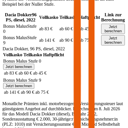
Beispiel bei der Nuller Stufe.
Dacia
Dokker
96
Link zur
Vollkasko
Teilkasko
Haftpflicht
PS,
diesel
,
2022
Berechnung
Bonus Malus
Stufe
Jetzt
ab 83 €
ab 60 €
ab 45 €
0
berechnen
Bonus Malus
Stufe
Jetzt
ab 141 €
ab 90 €
ab 75 €
9
berechnen
Dacia
Dokker
,
96
PS,
diesel
,
2022
Vollkasko
Teilkasko
Haftpflicht
Bonus Malus Stufe
0
Jetzt berechnen
ab 83 €
ab 60 €
ab 45 €
Bonus Malus Stufe
9
Jetzt berechnen
ab 141 €
ab 90 €
ab 75 €
Monatliche Prämien inkl. motorbezogener Versicherungssteuer laut
günstigstem Angebot auf durchblicker. Berechnet am
8. Juli 2026
für das Modell
Dacia
Dokker
(
diesel
)
, Baujahr
2022
,
Sonderausstattung
€ 2.000
,
30-jährige:r
Versicherungsnehmer:in
(PLZ:
1010
) mit Versicherungssumme
€ 20 Mio
und Selbstbehalt