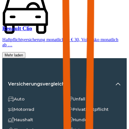
Renault
Clio
Haftpflichtversicherung monatlich ab
€ 30
,
Vollkasko monatlich
ab …
Mehr laden
Versicherungsvergleiche
Auto
Unfall
Motorrad
Privathaftpflicht
Haushalt
Hunde