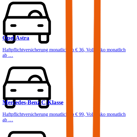
Opel
Astra
Haftpflichtversicherung monatlich ab
€ 36
,
Vollkasko monatlich
ab …
Mercedes-Benz
C-Klasse
Haftpflichtversicherung monatlich ab
€ 99
,
Vollkasko monatlich
ab …