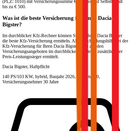
(PLZ:
1010
) mit Versicherungssumme
€ 20 Mio
und Selbstbehalt
bis zu
€ 500
.
Was ist die beste Versicherung für einen
Dacia
Bigster
?
Im durchblicker Kfz-Rechner können Sie für Ihren
Dacia
Bigster
die beste Kfz-Versicherung ermitteln. Als Entscheidungshilfe bei der
Kfz-Versicherung für Ihren
Dacia
Bigster
wird aus den
Versicherungsangeboten im durchblicker Vergleich zusätzlich der
Preis-Leistungssieger ermittelt.
Dacia
Bigster, Haftpflicht
140 PS/103 KW, hybrid, Baujahr 2026,
BM-Stufe
0
,
Versicherungsnehmer 30 Jahre