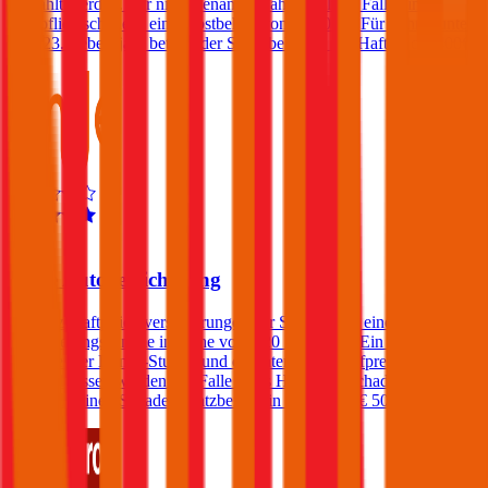
gewählt werden. Für nicht benannte Fahrer fällt im Falle eines
Haftpflichtschadens ein Selbstbehalt von € 250 an. Für Fahrer unter
dem 23. Lebensjahr beträgt der Selbstbehalt in der Haftpflicht 400€.
4,6
Smile Autoversicherung
Die Kfz-Haftpflichtversicherungen der Smile bietet eine
Versicherungssumme in Höhe von € 20 Millionen. Ein Freischaden
kann bei der Bonus-Stufe 7 und darunter gegen Aufpreis
eingeschlossen werden. Im Falle eines Haftpflichtschadens verlangt
die Smile einen Schadenersatzbeitrag in Höhe von € 500.