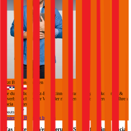
Jetzt Beratung buchen
+
3
Die durchblicker Kfz-Expert:innen beraten Sie gerne kostenlos &
unverbindlich bei der Wahl der richtigen Kfz-Versicherung für Ihren
Dacia Bigster
.
Deutsch
Kostenlose Beratung buchen
Was kostet die Versicherungs-Steuer für einen
Dacia