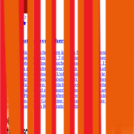
4,4
Wüstenrot Autoversicherung
Kfz-Haftpflichtversicherungen können bei der Wüstenrot zu
Versicherungssummen von € 7,6, 10 und 15 Mio. abgeschlossen
werden, wobei bei einer Versicherungssumme von € 15 Mio. ein
Freischaden prämienfrei eingeschlossen ist. Gegen Aufpreis sind bei
der Wüstenrot eine Insassen-Unfallversicherung sowie eine Kfz-
Rechtsschutzversicherung möglich. Bei einer Versicherungssumme
von € 15 Mio. werden zusätzlich - gegen geringe Mehrkosten - bis
zu 2 Freischäden und eine dauerhafte große grüne Karte angeboten.
Besondere Produkteigenschaften sind weiters eine Prämiengarantie
von 3 Jahren, sowie Gutscheine für Gratis-Kindersitze und Pickerl-
Überprüfungen beim Kooperationspartner ARBÖ.