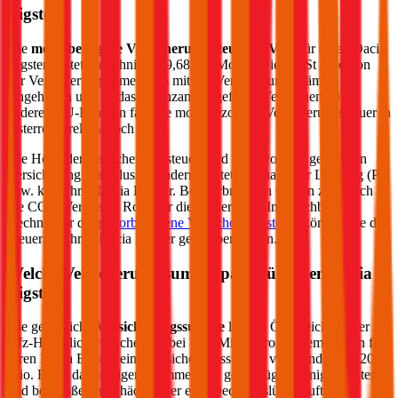
Bigster
?
Die
motorbezogene Versicherungssteuer (mVSt)
für einen
Dacia
Bigster
kostet im Schnitt €
49,68
pro Monat. Die mVSt wird von
der Versicherung gemeinsam mit der Versicherungsprämie
eingehoben und an das Finanzamt abgeführt. Verglichen mit
anderen EU-Ländern fällt die motorbezogene Versicherungssteuer in
Österreich relativ hoch aus.
Die Höhe der Versicherungssteuer wird nicht von der gewählten
Versicherung beeinflusst, sondern richtet sich nach der Leistung (PS
bzw. kW) Ihres
Dacia
Bigster
. Bei Verbrennern spielen zusätzlich
die CO2-Werte eine Rolle für die Steuerhöhe. Im durchblicker
Rechner für die
motorbezogene Versicherungssteuer
können Sie die
Steuer für Ihren
Dacia
Bigster
genau berechnen.
Welche Versicherungssumme passt für einen
Dacia
Bigster
?
Die gesetzliche
Versicherungssumme
liegt in Österreich bei der
Kfz-Haftpflichtversicherung bei 7,79 Mio. Euro. Wir empfehlen für
Ihren
Dacia
Bigster
eine Versicherungssumme von mindestens 20
Mio. Euro, da niedrigere Summen nur geringfügig weniger kosten
und bei größeren Schäden aber eine Deckungslücke auftreten