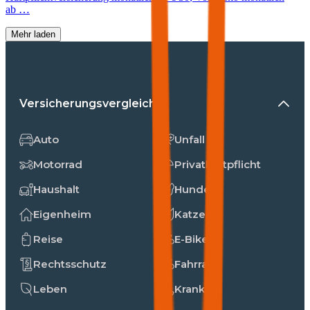
ab …
Mehr laden
Versicherungsvergleiche
Auto
Unfall
Motorrad
Privathaftpflicht
Haushalt
Hunde
Eigenheim
Katzen
Reise
E-Bike
Rechtsschutz
Fahrrad
Leben
Kranken