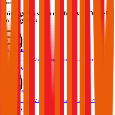
könnte.
Günstige Versicherung für
Dacia
Modelle
im Vergleich:
Dacia Sandero
Was kostet die Kfz-Versicherung für einen Dacia Sandero?
Prämie ab
€ 23,19
Dacia Duster
Was kostet die Kfz-Versicherung für einen Dacia Duster?
Prämie ab
€ 50,06