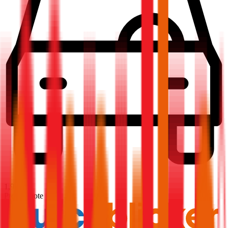
1,9
Produktnote