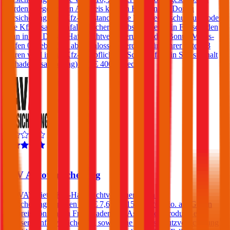
werden. Gegen einen Aufpreis können Kunden der Donau
Versicherung eine Kfz-Assistance, eine Kfz-Rechtsschutz und/oder
eine Kfz-Insassenunfallversicherung abschließen. Ein Freischaden
kann in der Donau-Haftpflichtversicherung in den Bonus-Malus-
Stufen 0-3 ebenfalls abgeschlossen werden. Für Fahrer unter 23
Jahren wird in der Kfz-Haftpflicht im Schadenfall ein Selbstbehalt
(Schadenersatzbeitrag) von € 400 verrechnet.
4,4
VAV Autoversicherung
Die VAV bietet Kfz-Haftpflichtversicherungen zu
Versicherungssummen von € 7,6, 10, 15 und 20 Mio. an. Gegen
Aufpreis können ein Freischaden, ein Assistance-Produkt, eine
Insassen-Unfallversicherung sowie eine Rechtsschutzversicherung