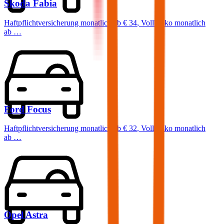
Skoda
Fabia
Haftpflichtversicherung monatlich ab
€ 34
,
Vollkasko monatlich
ab …
Ford
Focus
Haftpflichtversicherung monatlich ab
€ 32
,
Vollkasko monatlich
ab …
Opel
Astra