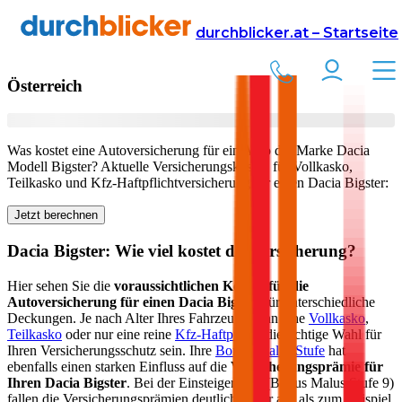
Versicherung
Autoversicherung
Dacia
durchblicker.at – Startseite
Kfz Versicherung für Ihren
Dacia Bigster
in
Österreich
Was kostet eine Autoversicherung für ein Auto der Marke
Dacia
Modell
Bigster
? Aktuelle Versicherungskosten für Vollkasko,
Teilkasko und Kfz-Haftpflichtversicherung für einen
Dacia
Bigster
:
Jetzt berechnen
Dacia
Bigster
: Wie viel kostet die Versicherung?
Hier sehen Sie die
voraussichtlichen Kosten für die
Autoversicherung für einen
Dacia
Bigster
für unterschiedliche
Deckungen. Je nach Alter Ihres Fahrzeugs kann eine
Vollkasko
,
Teilkasko
oder nur eine reine
Kfz-Haftpflicht
die richtige Wahl für
Ihren Versicherungsschutz sein. Ihre
Bonus-Malus Stufe
hat
ebenfalls einen starken Einfluss auf die
Versicherungsprämie für
Ihren
Dacia Bigster
. Bei der Einsteigerstufe (Bonus Malus Stufe 9)
fallen die Versicherungsprämien deutlich höher aus als zum Beispiel