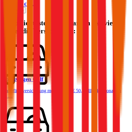
Prämie ab
€ 45,30
Mehr laden
Die beliebtesten Automarken - so viel
kostet die Versicherung:
Volkswagen
Golf
Haftpflichtversicherung monatlich ab
€ 50
,
Vollkasko monatlich
ab …