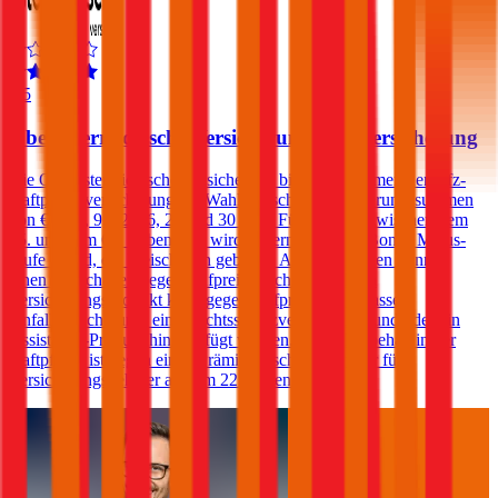
4,5
Oberösterreichische Versicherung Autoversicherung
Die Oberösterreichische Versicherung bietet im Rahmen der Kfz-
Haftpflichtversicherung die Wahl zwischen Versicherungssummen
von € 7,79, 9, 12, 16, 20 und 30 Mio. Für Kunden zwischen dem
25. und dem 69. Lebensjahr wird, sofern sie in der Bonus Malus-
Stufe 0 sind, ein Freischaden geboten. Andere Kunden können
einen Freischaden gegen Aufpreis abschließen. Dem
Versicherungsprodukt kann gegen Aufpreis eine Insassen-
Unfallversicherung, eine Rechtsschutzversicherung und/oder ein
Assistance-Produkt hinzugefügt werden. Ein Selbstbehalt in der
Haftpflicht ist gegen einen Prämienabschlag wählbar für
Versicherungsnehmer ab dem 22. Lebensjahr.