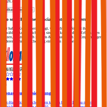
€ 128,70
Vollkasko
berechnen
Wo soll ich meinen
Dacia
Bigster
versichern?
Wir haben Kund:innen befragt, wie zufrieden Sie mit ihrer
gewählten Autoversicherung sind. Sie können diese Erfahrungen
nutzen, um zusätzlich zu Preis & Leistung auch die Empfehlungen
anderer in Ihre Entscheidung einfließen zu lassen:
4,4
Donau Autoversicherung
Kfz-Haftpflichtversicherungen können bei der Donau mit einer
Versicherungssumme von € 10, 20 oder 30 Mio. abgeschlossen