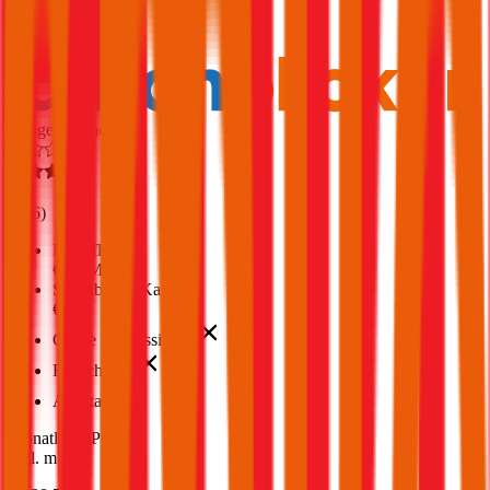
1,7
Produktnote
Ausgezeichnet
4,6
(
216
)
Haftpflicht
€ 20 Mio.
Selbstbehalt Kasko
€ 390
Grobe Fahrlässigkeit
Freischaden
Assistance
Monatliche Prämie
inkl. mVSt.