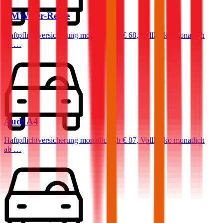
BMW
3er-Reihe
Haftpflichtversicherung monatlich ab
€ 68
,
Vollkasko monatlich
ab …
Audi
A4
Haftpflichtversicherung monatlich ab
€ 87
,
Vollkasko monatlich
ab …