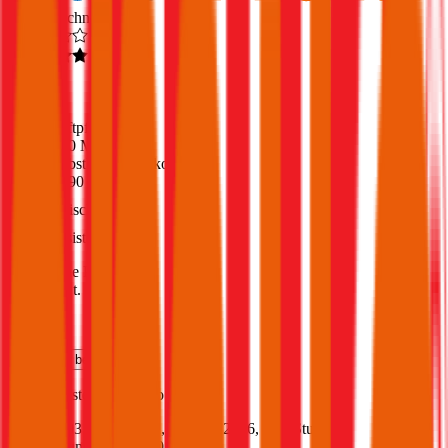
Ausgezeichnet
4,6
(
216
)
Haftpflicht
€ 20 Mio.
Selbstbehalt Kasko
€ 390
Freischaden
Assistance
Monatliche Prämie
inkl. mVSt.
€ 96,01
Teilkasko
berechnen
Dacia
Bigster, Vollkasko
140 PS/103 KW, hybrid, Baujahr 2026,
BM-Stufe
0
,
Versicherungsnehmer 30 Jahre