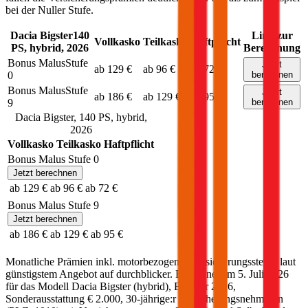
bei der Nuller Stufe.
Dacia
Bigster
140
Link zur
Vollkasko
Teilkasko
Haftpflicht
PS,
hybrid
,
2026
Berechnung
Bonus Malus
Stufe
Jetzt
ab 129 €
ab 96 €
ab 72 €
0
berechnen
Bonus Malus
Stufe
Jetzt
ab 186 €
ab 129 €
ab 95 €
9
berechnen
Dacia
Bigster
,
140
PS,
hybrid
,
2026
Vollkasko
Teilkasko
Haftpflicht
Bonus Malus Stufe
0
Jetzt berechnen
ab 129 €
ab 96 €
ab 72 €
Bonus Malus Stufe
9
Jetzt berechnen
ab 186 €
ab 129 €
ab 95 €
Monatliche Prämien inkl. motorbezogener Versicherungssteuer laut
günstigstem Angebot auf durchblicker. Berechnet am
5. Juli 2026
für das Modell
Dacia
Bigster
(
hybrid
)
, Baujahr
2026
,
Sonderausstattung
€ 2.000
,
30-jährige:r
Versicherungsnehmer:in