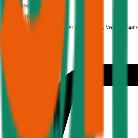
Haftpflicht
berechnen
Fiat
Punto, Haftpflicht
66.6 PS/49 KW, benzin, Baujahr 2018,
BM-Stufe
0
, Versicherungsn