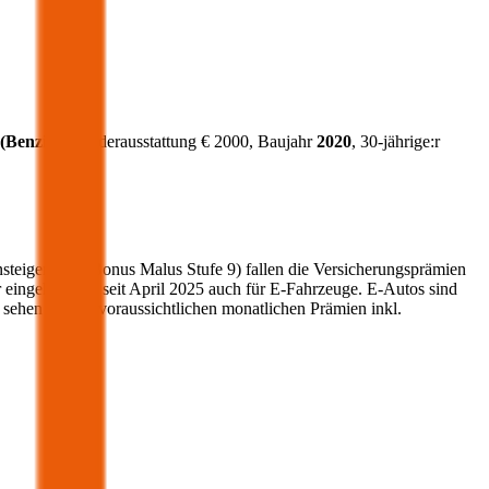
(
Benzin
)
, Sonderausstattung €
2000
, Baujahr
2020
, 30-jährige:r
nsteigerstufe (Bonus Malus Stufe 9) fallen die Versicherungsprämien
r eingehoben – seit April 2025 auch für E-Fahrzeuge. E-Autos sind
sehen Sie die voraussichtlichen monatlichen Prämien inkl.