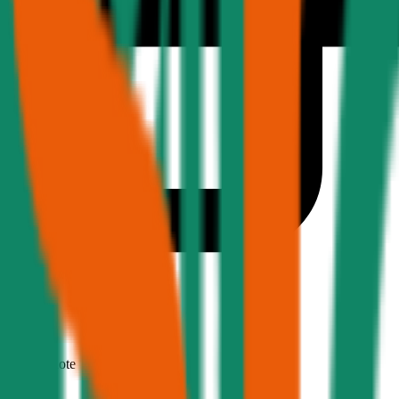
1,7
Produktnote