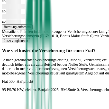
ab
ab
ab
Beratung anfordern
Monatliche Prämien inkl. motorbezogener Versicherungssteuer laut gü
Versicherungsnehmer:in (PLZ:
1010
, Bonus Malus Stufe
0
) mit Vers
Jetzt vergleichen
Wie viel kostet die Versicherung für einen
Fiat
?
Je nach gewünschter Versicherungsleistung, Modell, Versicherer, etc
deutlich höher aus als zum Beispiel bei der Nuller Stufe. Gemeinsam
daher nicht mehr von der motorbezogenen Versicherungssteuer ausg
motorbezogener Versicherungssteuer laut günstigstem Angebot auf du
Fiat
500, Haftpflicht
95 PS/70 KW, elektro, Baujahr 2025,
BM-Stufe
0
, Versicherungsneh