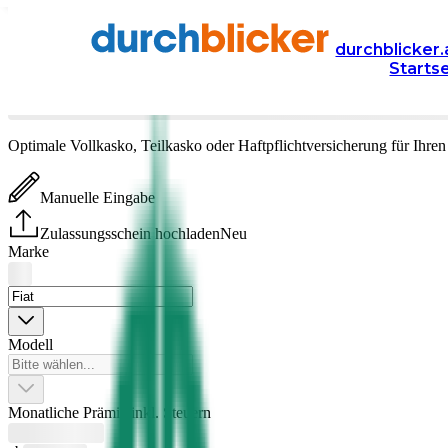
Versicherung
Autoversicherung
durchblicker.
Starts
Fiat
Versicherung vergleichen & abschließen
Optimale Vollkasko, Teilkasko oder Haftpflichtversicherung für Ihre
Manuelle Eingabe
Zulassungsschein hochladen
Neu
Marke
Modell
Monatliche Prämie inkl. Steuern