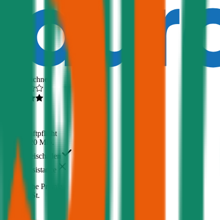
Ausgezeichnet
4,5
(
510
)
Haftpflicht
€ 20 Mio.
Freischaden
Assistance
Monatliche Prämie
inkl. mVSt.
€ 20,02