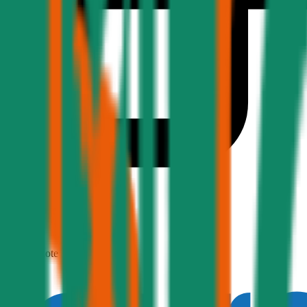
1,9
Produktnote