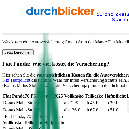
Versicherung
Autoversicherung
Fiat
durchblicker.
Starts
Kfz Versicherung für Ihren
Fiat Panda
in Österreich
Was kostet eine Autoversicherung für ein Auto der Marke
Fiat
Model
Jetzt berechnen
Fiat
Panda
: Wie viel kostet die Versicherung?
Hier sehen Sie die
voraussichtlichen Kosten für die Autoversicher
Kfz-Haftpflicht
die richtige Wahl für Ihren Versicherungsschutz sein.
(Bonus Malus Stufe 9) fallen die Versicherungsprämien deutlich höher 
Fiat
Panda
70
PS,
hybrid
,
2025
Vollkasko
Teilkasko
Haftpflicht
L
Bonus Malus
Stufe
0
ab 71 €
ab 45 €
ab 29 €
Bonus Malus
Stufe
9
ab 126 €
ab 67 €
ab 51 €
Fiat
Panda
,
70
PS,
hybrid
,
2025
Vollkasko
Teilkasko
Haftpflicht
Bonus Malus Stufe
0