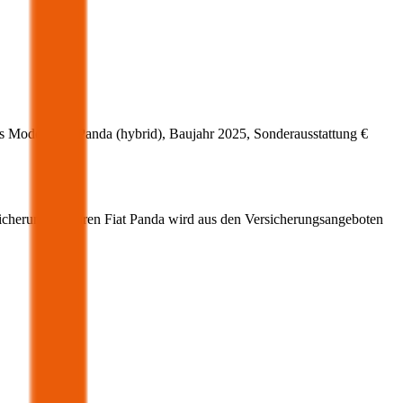
s Modell
Fiat
Panda
(
hybrid
)
, Baujahr
2025
, Sonderausstattung
€
icherung für Ihren
Fiat
Panda
wird aus den Versicherungsangeboten