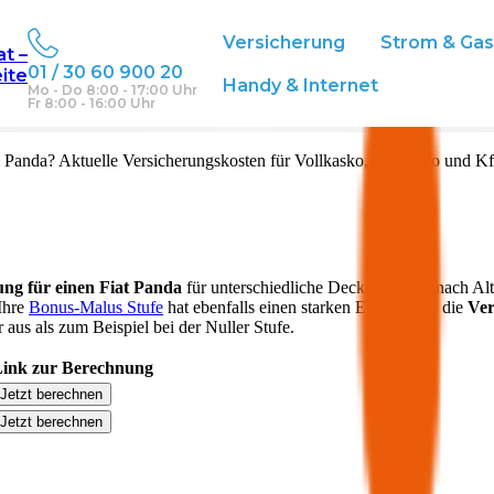
Versicherung
Strom & Ga
at –
01 / 30 60 900 20
eite
Handy & Internet
Mo - Do 8:00 - 17:00 Uhr
Fr 8:00 - 16:00 Uhr
l
Panda
? Aktuelle Versicherungskosten für Vollkasko, Teilkasko und Kf
ung für einen
Fiat
Panda
für unterschiedliche Deckungen. Je nach Al
 Ihre
Bonus-Malus Stufe
hat ebenfalls einen starken Einfluss auf die
Ver
aus als zum Beispiel bei der Nuller Stufe.
ink zur Berechnung
Jetzt berechnen
Jetzt berechnen