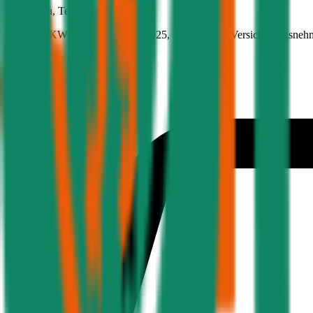
Fiat
Panda, Teilkasko
70 PS/51 KW, hybrid, Baujahr 2025,
BM-Stufe
0
, Versicherungsneh