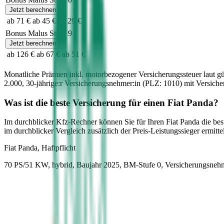
Jetzt berechnen
ab 71 €
ab 45 €
ab 29 €
Bonus Malus Stufe
9
Jetzt berechnen
ab 126 €
ab 67 €
ab 51 €
Monatliche Prämien inkl. motorbezogener Versicherungssteuer laut g
2.000
,
30-jährige:r
Versicherungsnehmer:in (PLZ:
1010
) mit Versic
Was ist die beste Versicherung für einen
Fiat
Panda
?
Im durchblicker Kfz-Rechner können Sie für Ihren
Fiat
Panda
die bes
im durchblicker Vergleich zusätzlich der Preis-Leistungssieger ermittel
Fiat
Panda, Haftpflicht
70 PS/51 KW, hybrid, Baujahr 2025,
BM-Stufe
0
, Versicherungsneh