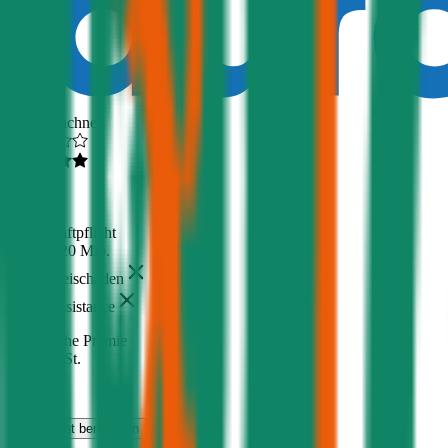
Ausgezeichnet
4,6
(
216
)
Haftpflicht
€ 20 Mio.
Freischaden
Assistance
Monatliche Prämie
inkl. mVSt.
€ 28,91
Haftpflicht
berechnen