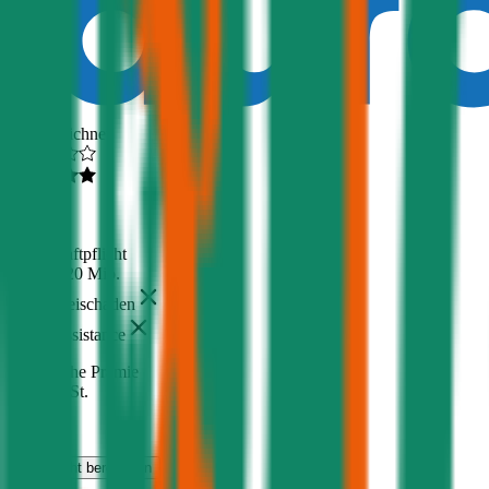
Ausgezeichnet
4,6
(
216
)
Haftpflicht
€ 20 Mio.
Freischaden
Assistance
Monatliche Prämie
inkl. mVSt.
€ 33,50
Haftpflicht
berechnen