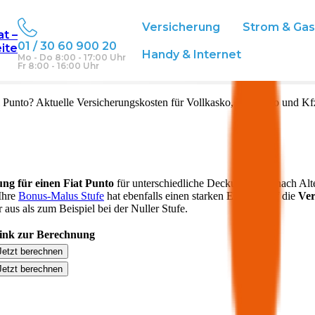
Versicherung
Strom & Ga
at –
01 / 30 60 900 20
eite
Handy & Internet
Mo - Do 8:00 - 17:00 Uhr
Fr 8:00 - 16:00 Uhr
l
Punto
? Aktuelle Versicherungskosten für Vollkasko, Teilkasko und Kf
ung für einen
Fiat
Punto
für unterschiedliche Deckungen. Je nach Alt
 Ihre
Bonus-Malus Stufe
hat ebenfalls einen starken Einfluss auf die
Ver
aus als zum Beispiel bei der Nuller Stufe.
ink zur Berechnung
Jetzt berechnen
Jetzt berechnen