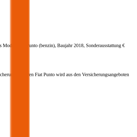
s Modell
Fiat
Punto
(
benzin
)
, Baujahr
2018
, Sonderausstattung
€
icherung für Ihren
Fiat
Punto
wird aus den Versicherungsangeboten