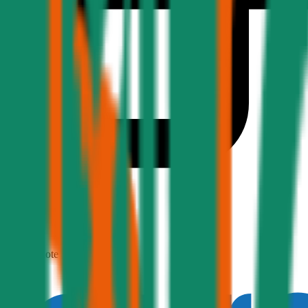
1,9
Produktnote