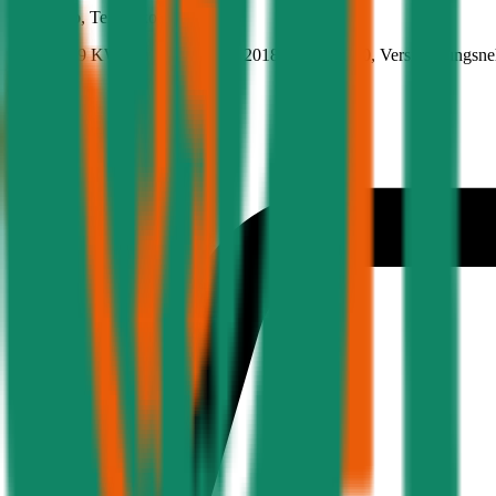
Fiat
Punto, Teilkasko
66.6 PS/49 KW, benzin, Baujahr 2018,
BM-Stufe
0
, Versicherungsn