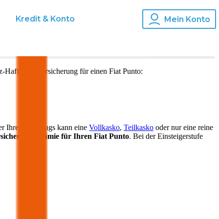
s
Kredit & Konto
Mein Konto
z-Haftpflichtversicherung für einen
Fiat
Punto
:
er Ihres Fahrzeugs kann eine
Vollkasko
,
Teilkasko
oder nur eine reine
sicherungsprämie für Ihren
Fiat Punto
. Bei der Einsteigerstufe