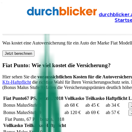
Versicherung
Autoversicherung
Fiat
durchblicker.
Starts
Kfz Versicherung für Ihren
Fiat Punto
in Österreich
Was kostet eine Autoversicherung für ein Auto der Marke
Fiat
Model
Jetzt berechnen
Fiat
Punto
: Wie viel kostet die Versicherung?
Hier sehen Sie die
voraussichtlichen Kosten für die Autoversicher
Kfz-Haftpflicht
die richtige Wahl für Ihren Versicherungsschutz sein.
(Bonus Malus Stufe 9) fallen die Versicherungsprämien deutlich höher 
Fiat
Punto
67
PS,
benzin
,
2018
Vollkasko
Teilkasko
Haftpflicht
L
Bonus Malus
Stufe
0
ab 68 €
ab 45 €
ab 34 €
Bonus Malus
Stufe
9
ab 120 €
ab 69 €
ab 57 €
Fiat
Punto
,
67
PS,
benzin
,
2018
Vollkasko
Teilkasko
Haftpflicht
Bonus Malus Stufe
0