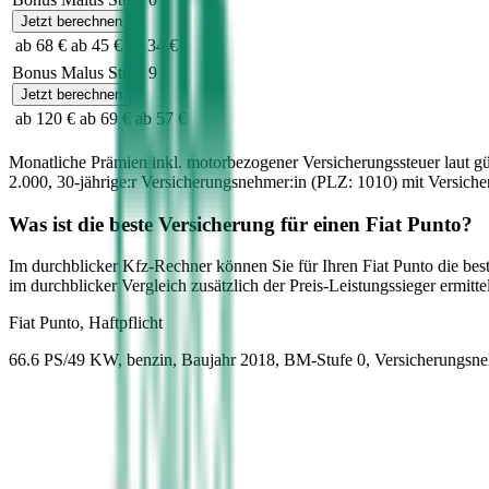
Jetzt berechnen
ab 68 €
ab 45 €
ab 34 €
Bonus Malus Stufe
9
Jetzt berechnen
ab 120 €
ab 69 €
ab 57 €
Monatliche Prämien inkl. motorbezogener Versicherungssteuer laut g
2.000
,
30-jährige:r
Versicherungsnehmer:in (PLZ:
1010
) mit Versic
Was ist die beste Versicherung für einen
Fiat
Punto
?
Im durchblicker Kfz-Rechner können Sie für Ihren
Fiat
Punto
die bes
im durchblicker Vergleich zusätzlich der Preis-Leistungssieger ermittel
Fiat
Punto, Haftpflicht
66.6 PS/49 KW, benzin, Baujahr 2018,
BM-Stufe
0
, Versicherungsn