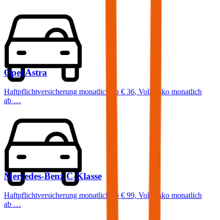
Opel
Astra
Haftpflichtversicherung monatlich ab
€ 36
,
Vollkasko monatlich
ab …
Mercedes-Benz
C-Klasse
Haftpflichtversicherung monatlich ab
€ 99
,
Vollkasko monatlich
ab …