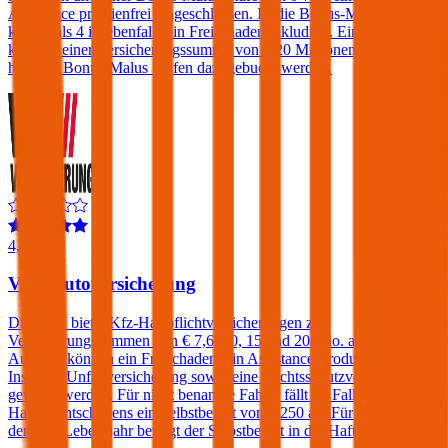
Assistance prämienfrei eingeschlossen. Ist die Bonus-Malus Stufe
kleiner als 4 ist ebenfalls ein Freischaden inkludiert. Ein Freischaden
kann ab einer Versicherungssumme von € 20 Millionen auch bei
höheren Bonus-Malus Stufen dazugebucht werden.
4,4
VAV Autoversicherung
Die VAV bietet Kfz-Haftpflichtversicherungen zu
Versicherungssummen von € 7,6, 10, 15 und 20 Mio. an. Gegen
Aufpreis können ein Freischaden, ein Assistance-Produkt, eine
Insassen-Unfallversicherung sowie eine Rechtsschutzversicherung
gewählt werden. Für nicht benannte Fahrer fällt im Falle eines
Haftpflichtschadens ein Selbstbehalt von € 250 an. Für Fahrer unter
dem 23. Lebensjahr beträgt der Selbstbehalt in der Haftpflicht 400€.