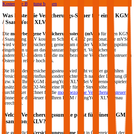
Kostenlose Beratung buchen
Was kostet die Versicherungs-Steuer für einen
KGM
/ SsangYong
XLV
?
Die
motorbezogene Versicherungssteuer (mVSt)
für einen
KGM
/ SsangYong
XLV
kostet im Schnitt €
43,92
pro Monat. Die mVSt
wird von der Versicherung gemeinsam mit der Versicherungsprämie
eingehoben und an das Finanzamt abgeführt. Verglichen mit
anderen EU-Ländern fällt die motorbezogene Versicherungssteuer in
Österreich relativ hoch aus.
Die Höhe der Versicherungssteuer wird nicht von der gewählten
Versicherung beeinflusst, sondern richtet sich nach der Leistung (PS
bzw. kW) Ihres
KGM / SsangYong
XLV
. Bei Verbrennern spielen
zusätzlich die CO2-Werte eine Rolle für die Steuerhöhe. Im
durchblicker Rechner für die
motorbezogene Versicherungssteuer
können Sie die Steuer für Ihren
KGM / SsangYong
XLV
genau
berechnen.
Welche Versicherungssumme passt für einen
KGM /
SsangYong
XLV
?
Die gesetzliche
Versicherungssumme
liegt in Österreich bei der