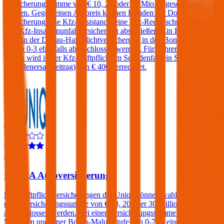
Versicherungssumme von € 10, 20 oder 30 Mio. abgeschlossen
werden. Gegen einen Aufpreis können Kunden der Donau
Versicherung eine Kfz-Assistance, eine Kfz-Rechtsschutz und/oder
eine Kfz-Insassenunfallversicherung abschließen. Ein Freischaden
kann in der Donau-Haftpflichtversicherung in den Bonus-Malus-
Stufen 0-3 ebenfalls abgeschlossen werden. Für Fahrer unter 23
Jahren wird in der Kfz-Haftpflicht im Schadenfall ein Selbstbehalt
(Schadenersatzbeitrag) von € 400 verrechnet.
4,3
UNIQA Autoversicherung
Kfz-Haftpflichtversicherungen der Uniqa können wahlweise mit
einer Versicherungssumme von € 10, 20 oder 30 Millionen
abgeschlossen werden. Bei einer Versicherungssumme von € 30
Millionen und einer Bonus-Malus Stufe von 0-7 ist eine Kfz-