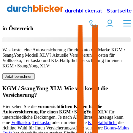
Versicherung
Autoversicherung
KGM / SsangYong
durchblicker.at – Startseite
Kfz Versicherung für Ihren
KGM / SsangYong XLV
in Österreich
Was kostet eine Autoversicherung für ein Auto der Marke
KGM /
SsangYong
Modell
XLV
? Aktuelle Versicherungskosten für
Vollkasko, Teilkasko und Kfz-Haftpflichtversicherung für einen
KGM / SsangYong
XLV
:
Jetzt berechnen
KGM / SsangYong
XLV
: Wie viel kostet die
Versicherung?
Hier sehen Sie die
voraussichtlichen Kosten für die
Autoversicherung für einen
KGM / SsangYong
XLV
für
unterschiedliche Deckungen. Je nach Alter Ihres Fahrzeugs kann
eine
Vollkasko
,
Teilkasko
oder nur eine reine
Kfz-Haftpflicht
die
richtige Wahl für Ihren Versicherungsschutz sein. Ihre
Bonus-Malus