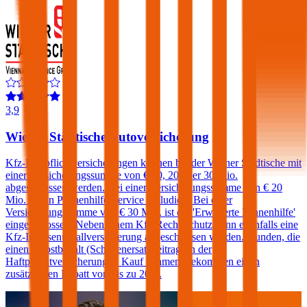
3,9
Wiener Städtische Autoversicherung
Kfz-Haftpflichtversicherungen können bei der Wiener Städtische mit
einer Versicherungssumme von € 10, 20 oder 30 Mio.
abgeschlossen werden. Bei einer Versicherungssumme von € 20
Mio. ist ein Pannenhilfe-Service inkludiert. Bei einer
Versicherungssumme von € 30 Mio. ist die 'Erweiterte Pannenhilfe'
eingeschlossen. Neben einem Kfz-Rechtsschutz kann ebenfalls eine
Kfz-Insassenunfallversicherung abgeschlossen werden. Kunden, die
einen Selbstbehalt (Schadenersatzbeitrag) in der
Haftpflichtversicherung in Kauf nehmen, bekommen einen
zusätzlichen Rabatt von bis zu 20%.