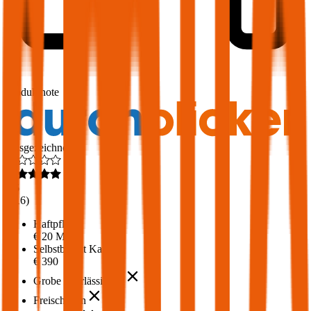
1,6
Produktnote
Ausgezeichnet
4,6
(
216
)
Haftpflicht
€ 20 Mio.
Selbstbehalt Kasko
€ 390
Grobe Fahrlässigkeit
Freischaden