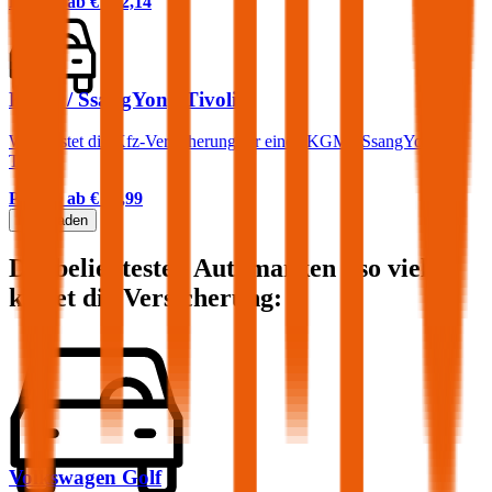
Prämie ab
€ 102,14
KGM / SsangYong Tivoli
Was kostet die Kfz-Versicherung für einen KGM / SsangYong
Tivoli?
Prämie ab
€ 64,99
Mehr laden
Die beliebtesten Automarken - so viel
kostet die Versicherung:
Volkswagen
Golf