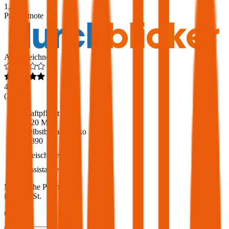
1,8
Produktnote
Ausgezeichnet
4,6
(
216
)
Haftpflicht
€ 20 Mio.
Selbstbehalt Kasko
€ 390
Freischaden
Assistance
Monatliche Prämie
inkl. mVSt.
€ 85,24