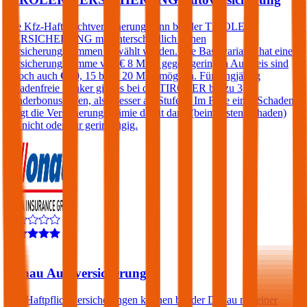
Die Kfz-Haftpflichtversicherung kann bei der TIROLER
VERSICHERUNG mit unterschiedlich hohen
Versicherungssummen gewählt werden. Die Basisvariante hat eine
Versicherungssumme von € 8 Mio., gegen geringen Aufpreis sind
jedoch auch € 10, 15 bzw. 20 Mio. möglich. Für langjährig
schadenfreie Lenker gibt es bei der TIROLER bis zu 3
Sonderbonusstufen, also besser als Stufe 0. Im Falle eines Schadens
steigt die Versicherungsprämie damit dann (beim ersten Schaden)
gar nicht oder nur geringfügig.
4,4
Donau Autoversicherung
Kfz-Haftpflichtversicherungen können bei der Donau mit einer