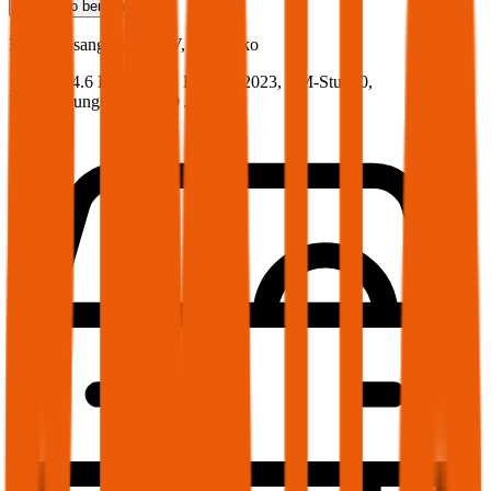
Teilkasko
berechnen
KGM / SsangYong
XLV, Vollkasko
115 PS/84.6 KW, diesel, Baujahr 2023,
BM-Stufe
0
,
Versicherungsnehmer 30 Jahre