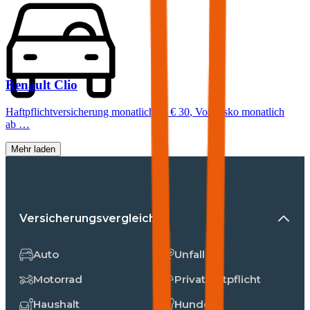
Renault
Clio
Haftpflichtversicherung monatlich ab
€ 30
,
Vollkasko monatlich
ab …
Mehr laden
Versicherungsvergleiche
Auto
Unfall
Motorrad
Privathaftpflicht
Haushalt
Hunde