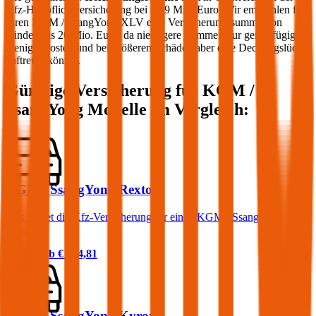
Kfz-Haftpflichtversicherung bei 7,79 Mio. Euro. Wir empfehlen für
Ihren
KGM / SsangYong
XLV
eine Versicherungssumme von
mindestens 20 Mio. Euro, da niedrigere Summen nur geringfügig
weniger kosten und bei größeren Schäden aber eine Deckungslücke
auftreten könnte.
Günstige Versicherung für
KGM /
SsangYong
Modelle im Vergleich:
KGM / SsangYong Rexton
Was kostet die Kfz-Versicherung für einen KGM / SsangYong
Rexton?
Prämie ab
€ 164,81
KGM / SsangYong Kyron