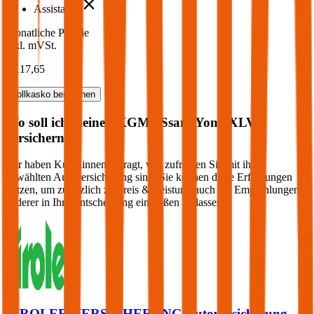
Assistance
Monatliche Prämie
inkl. mVSt.
€ 117,65
Vollkasko
berechnen
Wo soll ich meinen
KGM / SsangYong
XLV
versichern?
Wir haben Kund:innen befragt, wie zufrieden Sie mit ihrer
gewählten Autoversicherung sind. Sie können diese Erfahrungen
nutzen, um zusätzlich zu Preis & Leistung auch die Empfehlungen
anderer in Ihre Entscheidung einfließen zu lassen:
TIROLER VERSICHERUNG Autoversicherung