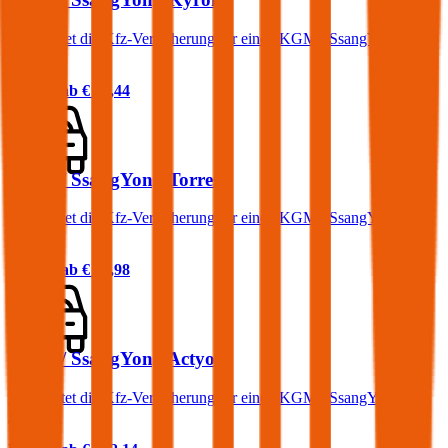
Was kostet die Kfz-Versicherung für einen KGM / SsangYong
Kyron?
Prämie ab
€ 80,44
KGM / SsangYong Torres
Was kostet die Kfz-Versicherung für einen KGM / SsangYong
Torres?
Prämie ab
€ 43,98
KGM / SsangYong Actyon
Was kostet die Kfz-Versicherung für einen KGM / SsangYong
Actyon?