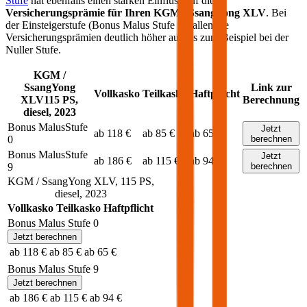
Stufe
hat ebenfalls einen starken Einfluss auf die
Versicherungsprämie für Ihren
KGM / SsangYong XLV
. Bei
der Einsteigerstufe (Bonus Malus Stufe 9) fallen die
Versicherungsprämien deutlich höher aus als zum Beispiel bei der
Nuller Stufe.
KGM /
SsangYong
Link zur
Vollkasko
Teilkasko
Haftpflicht
XLV
115
PS,
Berechnung
diesel
,
2023
Bonus Malus
Stufe
Jetzt
ab 118 €
ab 85 €
ab 65 €
0
berechnen
Bonus Malus
Stufe
Jetzt
ab 186 €
ab 115 €
ab 94 €
9
berechnen
KGM / SsangYong
XLV
,
115
PS,
diesel
,
2023
Vollkasko
Teilkasko
Haftpflicht
Bonus Malus Stufe
0
Jetzt berechnen
ab 118 €
ab 85 €
ab 65 €
Bonus Malus Stufe
9
Jetzt berechnen
ab 186 €
ab 115 €
ab 94 €