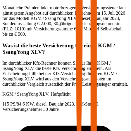
Monatliche Prämien inkl. motorbezogener Versicherungssteuer laut
günstigstem Angebot auf durchblicker. Berechnet am
15. Juli 2026
für das Modell
KGM / SsangYong
XLV
(
diesel
)
, Baujahr
2023
,
Sonderausstattung
€ 2.000
,
30-jährige:r
Versicherungsnehmer:in
(PLZ:
1010
) mit Versicherungssumme
€ 20 Mio
und Selbstbehalt
bis zu
€ 500
.
Was ist die beste Versicherung für einen
KGM /
SsangYong
XLV
?
Im durchblicker Kfz-Rechner können Sie für Ihren
KGM /
SsangYong
XLV
die beste Kfz-Versicherung ermitteln. Als
Entscheidungshilfe bei der Kfz-Versicherung für Ihren
KGM /
SsangYong
XLV
wird aus den Versicherungsangeboten im
durchblicker Vergleich zusätzlich der Preis-Leistungssieger ermittelt.
KGM / SsangYong
XLV, Haftpflicht
115 PS/84.6 KW, diesel, Baujahr 2023,
BM-Stufe
0
,
Versicherungsnehmer 30 Jahre