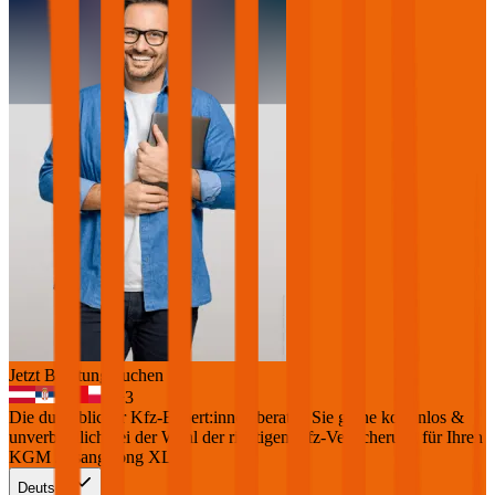
Jetzt Beratung buchen
+
3
Die durchblicker Kfz-Expert:innen beraten Sie gerne kostenlos &
unverbindlich bei der Wahl der richtigen Kfz-Versicherung für Ihren
KGM / SsangYong XLV
.
Deutsch