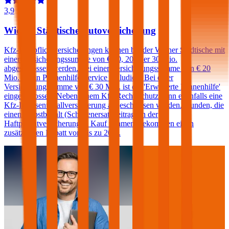
3,9
Wiener Städtische Autoversicherung
Kfz-Haftpflichtversicherungen können bei der Wiener Städtische mit
einer Versicherungssumme von € 10, 20 oder 30 Mio.
abgeschlossen werden. Bei einer Versicherungssumme von € 20
Mio. ist ein Pannenhilfe-Service inkludiert. Bei einer
Versicherungssumme von € 30 Mio. ist die 'Erweiterte Pannenhilfe'
eingeschlossen. Neben einem Kfz-Rechtsschutz kann ebenfalls eine
Kfz-Insassenunfallversicherung abgeschlossen werden. Kunden, die
einen Selbstbehalt (Schadenersatzbeitrag) in der
Haftpflichtversicherung in Kauf nehmen, bekommen einen
zusätzlichen Rabatt von bis zu 20%.