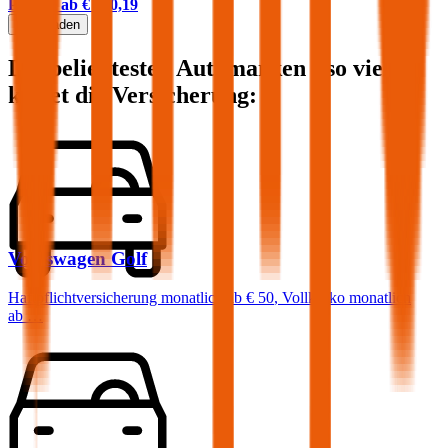
Prämie ab
€ 140,19
Mehr laden
Die beliebtesten Automarken - so viel
kostet die Versicherung:
Volkswagen
Golf
Haftpflichtversicherung monatlich ab
€ 50
,
Vollkasko monatlich
ab …