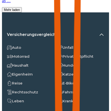
ab …
Mehr laden
Versicherungsvergleiche
Auto
Unfall
Motorrad
Privathaftpflicht
Haushalt
Hunde
Eigenheim
Katzen
Reise
E-Bike
Rechtsschutz
Fahrrad
Leben
Kranken