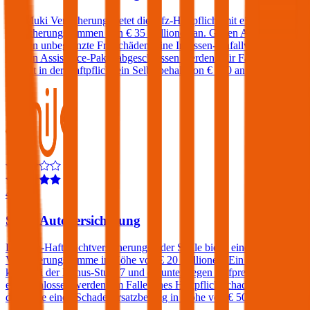
Die Muki Versicherung bietet die Kfz-Haftpflicht mit einer
Versicherungssummen von € 35 Millionen an. Gegen Aufpreis
können unbegrenzte Freischäden, eine Insassen-Unfallversicherung
und ein Assistance-Paket abgeschlossen werden. Für Fahrer unter
23 fällt in der Haftpflicht ein Selbstbehalt von € 500 an.
4,6
Smile Autoversicherung
Die Kfz-Haftpflichtversicherungen der Smile bietet eine
Versicherungssumme in Höhe von € 20 Millionen. Ein Freischaden
kann bei der Bonus-Stufe 7 und darunter gegen Aufpreis
eingeschlossen werden. Im Falle eines Haftpflichtschadens verlangt
die Smile einen Schadenersatzbeitrag in Höhe von € 500.