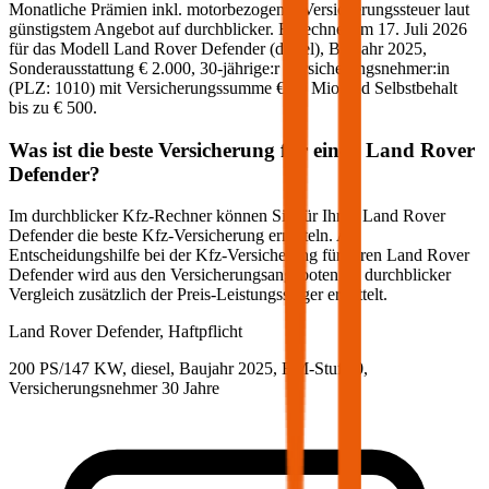
Monatliche Prämien inkl. motorbezogener Versicherungssteuer laut
günstigstem Angebot auf durchblicker. Berechnet am
17. Juli 2026
für das Modell
Land Rover
Defender
(
diesel
)
, Baujahr
2025
,
Sonderausstattung
€ 2.000
,
30-jährige:r
Versicherungsnehmer:in
(PLZ:
1010
) mit Versicherungssumme
€ 20 Mio
und Selbstbehalt
bis zu
€ 500
.
Was ist die beste Versicherung für einen
Land Rover
Defender
?
Im durchblicker Kfz-Rechner können Sie für Ihren
Land Rover
Defender
die beste Kfz-Versicherung ermitteln. Als
Entscheidungshilfe bei der Kfz-Versicherung für Ihren
Land Rover
Defender
wird aus den Versicherungsangeboten im durchblicker
Vergleich zusätzlich der Preis-Leistungssieger ermittelt.
Land Rover
Defender, Haftpflicht
200 PS/147 KW, diesel, Baujahr 2025,
BM-Stufe
0
,
Versicherungsnehmer 30 Jahre