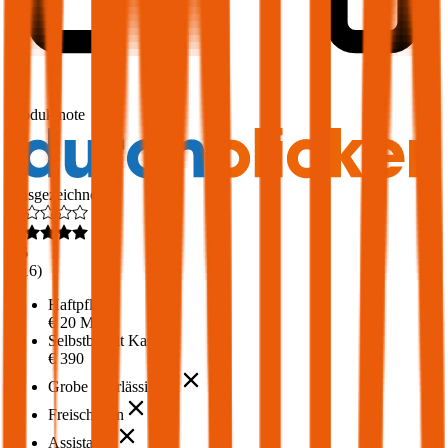
1,7
Produktnote
Ausgezeichnet
4,6
(
216
)
Haftpflicht
€ 20 Mio.
Selbstbehalt Kasko
€ 390
Grobe Fahrlässigkeit
Freischaden
Assistance