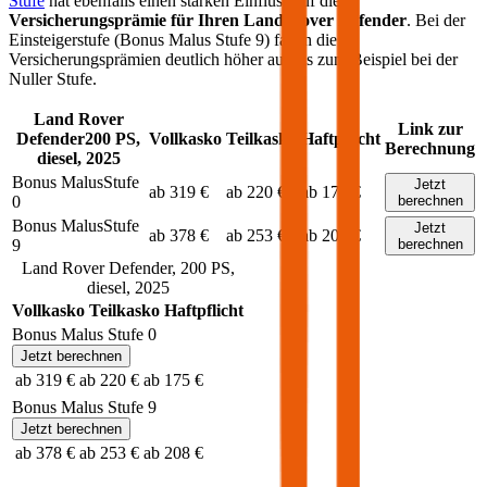
Stufe
hat ebenfalls einen starken Einfluss auf die
Versicherungsprämie für Ihren
Land Rover Defender
. Bei der
Einsteigerstufe (Bonus Malus Stufe 9) fallen die
Versicherungsprämien deutlich höher aus als zum Beispiel bei der
Nuller Stufe.
Land Rover
Link zur
Defender
200
PS,
Vollkasko
Teilkasko
Haftpflicht
Berechnung
diesel
,
2025
Bonus Malus
Stufe
Jetzt
ab 319 €
ab 220 €
ab 175 €
0
berechnen
Bonus Malus
Stufe
Jetzt
ab 378 €
ab 253 €
ab 208 €
9
berechnen
Land Rover
Defender
,
200
PS,
diesel
,
2025
Vollkasko
Teilkasko
Haftpflicht
Bonus Malus Stufe
0
Jetzt berechnen
ab 319 €
ab 220 €
ab 175 €
Bonus Malus Stufe
9
Jetzt berechnen
ab 378 €
ab 253 €
ab 208 €