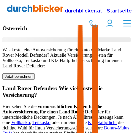
Versicherung
Autoversicherung
Land Rover
durchblicker.at – Startseite
Kfz Versicherung für Ihren
Land Rover Defender
in
Österreich
Was kostet eine Autoversicherung für ein Auto der Marke
Land
Rover
Modell
Defender
? Aktuelle Versicherungskosten für
Vollkasko, Teilkasko und Kfz-Haftpflichtversicherung für einen
Land Rover
Defender
:
Jetzt berechnen
Land Rover
Defender
: Wie viel kostet die
Versicherung?
Hier sehen Sie die
voraussichtlichen Kosten für die
Autoversicherung für einen
Land Rover
Defender
für
unterschiedliche Deckungen. Je nach Alter Ihres Fahrzeugs kann
eine
Vollkasko
,
Teilkasko
oder nur eine reine
Kfz-Haftpflicht
die
richtige Wahl für Ihren Versicherungsschutz sein. Ihre
Bonus-Malus