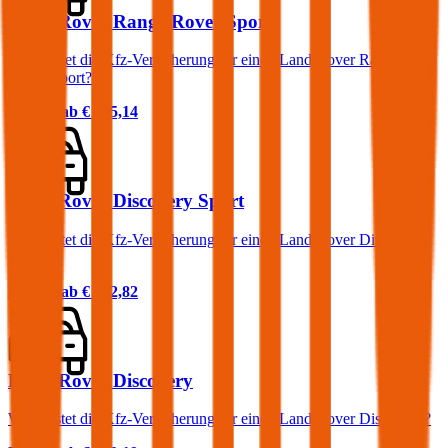
Land Rover Range Rover Sport
Was kostet die Kfz-Versicherung für einen Land Rover Range
Rover Sport?
Prämie ab
€ 145,14
Land Rover Discovery Sport
Was kostet die Kfz-Versicherung für einen Land Rover Discovery
Sport?
Prämie ab
€ 122,82
Land Rover Discovery
Was kostet die Kfz-Versicherung für einen Land Rover Discovery?