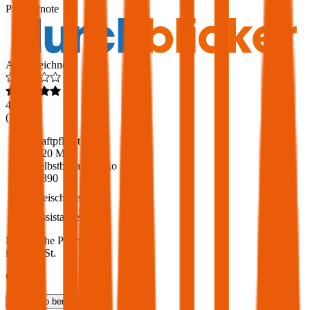
Produktnote
Ausgezeichnet
4,6
(
216
)
Haftpflicht
€ 20 Mio.
Selbstbehalt Kasko
€ 390
Freischaden
Assistance
Monatliche Prämie
inkl. mVSt.
€ 219,92
Teilkasko
berechnen