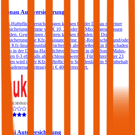
4,4
Donau Autoversicherung
Kfz-Haftpflichtversicherungen können bei der Donau mit einer
Versicherungssumme von € 10, 20 oder 30 Mio. abgeschlossen
werden. Gegen einen Aufpreis können Kunden der Donau
Versicherung eine Kfz-Assistance, eine Kfz-Rechtsschutz und/oder
eine Kfz-Insassenunfallversicherung abschließen. Ein Freischaden
kann in der Donau-Haftpflichtversicherung in den Bonus-Malus-
Stufen 0-3 ebenfalls abgeschlossen werden. Für Fahrer unter 23
Jahren wird in der Kfz-Haftpflicht im Schadenfall ein Selbstbehalt
(Schadenersatzbeitrag) von € 400 verrechnet.
4,5
Muki Autoversicherung