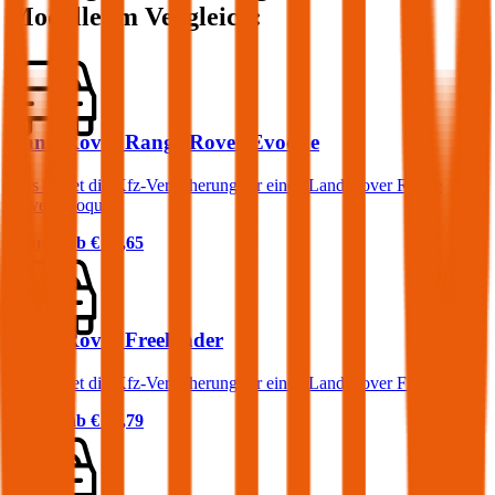
Modelle im Vergleich:
Land Rover Range Rover Evoque
Was kostet die Kfz-Versicherung für einen Land Rover Range
Rover Evoque?
Prämie ab
€ 83,65
Land Rover Freelander
Was kostet die Kfz-Versicherung für einen Land Rover Freelander?
Prämie ab
€ 84,79