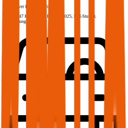
Land Rover
Defender, Vollkasko
200 PS/147 KW, diesel, Baujahr 2025,
BM-Stufe
0
,
Versicherungsnehmer 30 Jahre