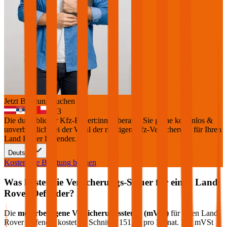
Jetzt Beratung buchen
+
3
Die durchblicker Kfz-Expert:innen beraten Sie gerne kostenlos &
unverbindlich bei der Wahl der richtigen Kfz-Versicherung für Ihren
Land Rover Defender
.
Deutsch
Kostenlose Beratung buchen
Was kostet die Versicherungs-Steuer für einen
Land
Rover
Defender
?
Die
motorbezogene Versicherungssteuer (mVSt)
für einen
Land
Rover
Defender
kostet im Schnitt €
151,92
pro Monat. Die mVSt