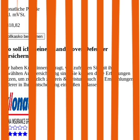
Monatliche Prämie
inkl. mVSt.
€ 318,82
Vollkasko
berechnen
Wo soll ich meinen
Land Rover
Defender
versichern?
Wir haben Kund:innen befragt, wie zufrieden Sie mit ihrer
gewählten Autoversicherung sind. Sie können diese Erfahrungen
nutzen, um zusätzlich zu Preis & Leistung auch die Empfehlungen
anderer in Ihre Entscheidung einfließen zu lassen: