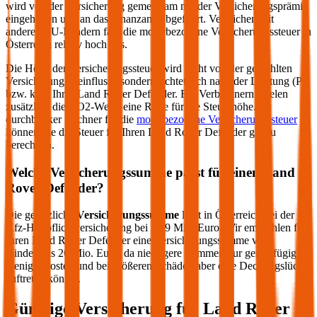
wird von der Versicherung gemeinsam mit der Versicherungsprämie
eingehoben und an das Finanzamt abgeführt. Verglichen mit
anderen EU-Ländern fällt die motorbezogene Versicherungssteuer in
Österreich relativ hoch aus.
Die Höhe der Versicherungssteuer wird nicht von der gewählten
Versicherung beeinflusst, sondern richtet sich nach der Leistung (PS
bzw. kW) Ihres
Land Rover
Defender
. Bei Verbrennern spielen
zusätzlich die CO2-Werte eine Rolle für die Steuerhöhe. Im
durchblicker Rechner für die
motorbezogene Versicherungssteuer
können Sie die Steuer für Ihren
Land Rover
Defender
genau
berechnen.
Welche Versicherungssumme passt für einen
Land
Rover
Defender
?
Die gesetzliche
Versicherungssumme
liegt in Österreich bei der
Kfz-Haftpflichtversicherung bei 7,79 Mio. Euro. Wir empfehlen für
Ihren
Land Rover
Defender
eine Versicherungssumme von
mindestens 20 Mio. Euro, da niedrigere Summen nur geringfügig
weniger kosten und bei größeren Schäden aber eine Deckungslücke
auftreten könnte.
Günstige Versicherung für
Land Rover