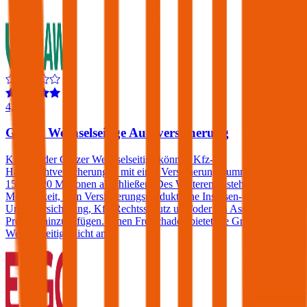
4,5
Grazer Wechselseitige Autoversicherung
Kunden der Grazer Wechselseitige können Kfz-
Haftpflichtversicherungen mit einer Versicherungssumme von € 10,
15 oder 20 Millionen abschließen. Des Weiteren besteht die
Möglichkeit, dem Versicherungsprodukt eine Insassen-
Unfallversicherung, Kfz-Rechtsschutz und/oder ein Assistance-
Produkt hinzuzufügen. Einen Freischaden bietet die Grazer
Wechselseitige nicht an.