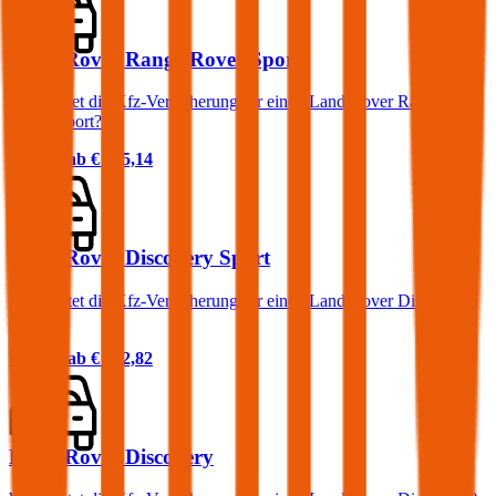
Land Rover Range Rover Sport
Was kostet die Kfz-Versicherung für einen Land Rover Range
Rover Sport?
Prämie ab
€ 145,14
Land Rover Discovery Sport
Was kostet die Kfz-Versicherung für einen Land Rover Discovery
Sport?
Prämie ab
€ 122,82
Land Rover Discovery