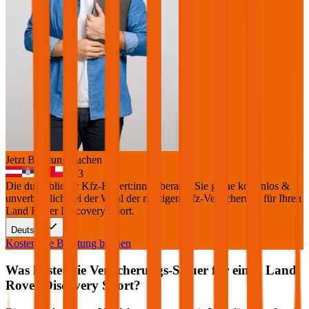
Jetzt Beratung buchen
+
3
Die durchblicker Kfz-Expert:innen beraten Sie gerne kostenlos &
unverbindlich bei der Wahl der richtigen Kfz-Versicherung für Ihren
Land Rover Discovery Sport
.
Deutsch
Kostenlose Beratung buchen
Was kostet die Versicherungs-Steuer für einen
Land
Rover
Discovery Sport
?