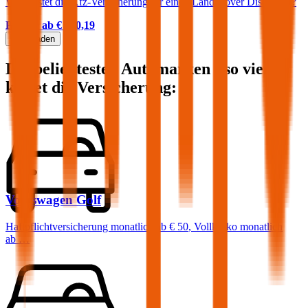
Was kostet die Kfz-Versicherung für einen Land Rover Discovery?
Prämie ab
€ 140,19
Mehr laden
Die beliebtesten Automarken - so viel
kostet die Versicherung:
Volkswagen
Golf
Haftpflichtversicherung monatlich ab
€ 50
,
Vollkasko monatlich
ab …