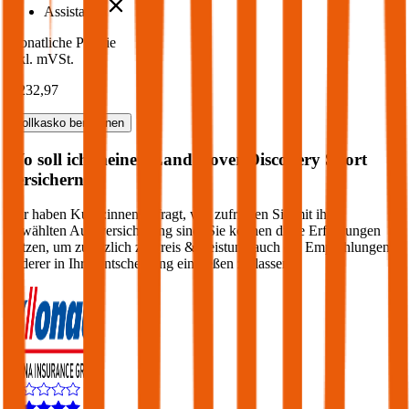
Assistance
Monatliche Prämie
inkl. mVSt.
€ 232,97
Vollkasko
berechnen
Wo soll ich meinen
Land Rover
Discovery Sport
versichern?
Wir haben Kund:innen befragt, wie zufrieden Sie mit ihrer
gewählten Autoversicherung sind. Sie können diese Erfahrungen
nutzen, um zusätzlich zu Preis & Leistung auch die Empfehlungen
anderer in Ihre Entscheidung einfließen zu lassen: