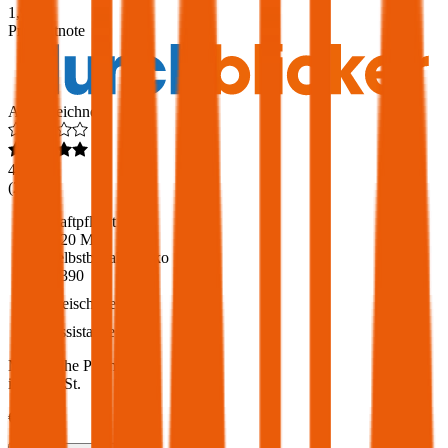
1,9
Produktnote
Ausgezeichnet
4,6
(
216
)
Haftpflicht
€ 20 Mio.
Selbstbehalt Kasko
€ 390
Freischaden
Assistance
Monatliche Prämie
inkl. mVSt.
€ 157,37