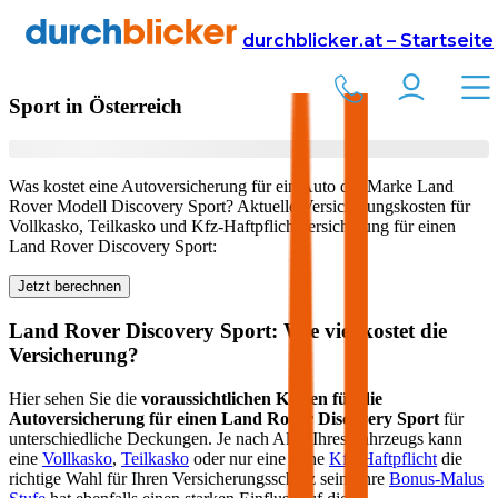
Versicherung
Autoversicherung
Land Rover
durchblicker.at – Startseite
Kfz Versicherung für Ihren
Land Rover Discovery
Sport
in Österreich
Was kostet eine Autoversicherung für ein Auto der Marke
Land
Rover
Modell
Discovery Sport
? Aktuelle Versicherungskosten für
Vollkasko, Teilkasko und Kfz-Haftpflichtversicherung für einen
Land Rover
Discovery Sport
:
Jetzt berechnen
Land Rover
Discovery Sport
: Wie viel kostet die
Versicherung?
Hier sehen Sie die
voraussichtlichen Kosten für die
Autoversicherung für einen
Land Rover
Discovery Sport
für
unterschiedliche Deckungen. Je nach Alter Ihres Fahrzeugs kann
eine
Vollkasko
,
Teilkasko
oder nur eine reine
Kfz-Haftpflicht
die
richtige Wahl für Ihren Versicherungsschutz sein. Ihre
Bonus-Malus