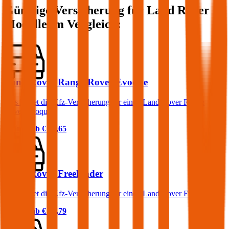
Günstige Versicherung für
Land Rover
Modelle im Vergleich:
Land Rover Range Rover Evoque
Was kostet die Kfz-Versicherung für einen Land Rover Range
Rover Evoque?
Prämie ab
€ 83,65
Land Rover Freelander
Was kostet die Kfz-Versicherung für einen Land Rover Freelander?
Prämie ab
€ 84,79