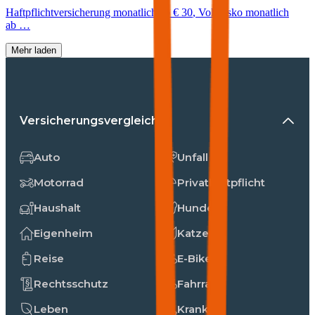
Haftpflichtversicherung monatlich ab
€ 30
,
Vollkasko monatlich
ab …
Mehr laden
Versicherungsvergleiche
Auto
Unfall
Motorrad
Privathaftpflicht
Haushalt
Hunde
Eigenheim
Katzen
Reise
E-Bike
Rechtsschutz
Fahrrad
Leben
Kranken