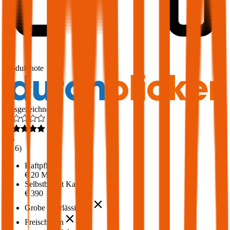
1,7
Produktnote
Ausgezeichnet
4,6
(
216
)
Haftpflicht
€ 20 Mio.
Selbstbehalt Kasko
€ 390
Grobe Fahrlässigkeit
Freischaden