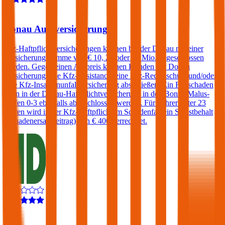
4,4
Donau Autoversicherung
Kfz-Haftpflichtversicherungen können bei der Donau mit einer
Versicherungssumme von € 10, 20 oder 30 Mio. abgeschlossen
werden. Gegen einen Aufpreis können Kunden der Donau
Versicherung eine Kfz-Assistance, eine Kfz-Rechtsschutz und/oder
eine Kfz-Insassenunfallversicherung abschließen. Ein Freischaden
kann in der Donau-Haftpflichtversicherung in den Bonus-Malus-
Stufen 0-3 ebenfalls abgeschlossen werden. Für Fahrer unter 23
Jahren wird in der Kfz-Haftpflicht im Schadenfall ein Selbstbehalt
(Schadenersatzbeitrag) von € 400 verrechnet.
4,3