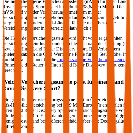
Die
motorbezogene Versicherungssteuer (mVSt)
für einen
Land
Rover
Discovery Sport
kostet im Schnitt €
98,64
pro Monat. Die
mVSt wird von der Versicherung gemeinsam mit der
Versicherungsprämie eingehoben und an das Finanzamt abgeführt.
Verglichen mit anderen EU-Ländern fällt die motorbezogene
Versicherungssteuer in Österreich relativ hoch aus.
Die Höhe der Versicherungssteuer wird nicht von der gewählten
Versicherung beeinflusst, sondern richtet sich nach der Leistung (PS
bzw. kW) Ihres
Land Rover
Discovery Sport
. Bei Verbrennern
spielen zusätzlich die CO2-Werte eine Rolle für die Steuerhöhe. Im
durchblicker Rechner für die
motorbezogene Versicherungssteuer
können Sie die Steuer für Ihren
Land Rover
Discovery Sport
genau
berechnen.
Welche Versicherungssumme passt für einen
Land
Rover
Discovery Sport
?
Die gesetzliche
Versicherungssumme
liegt in Österreich bei der
Kfz-Haftpflichtversicherung bei 7,79 Mio. Euro. Wir empfehlen für
Ihren
Land Rover
Discovery Sport
eine Versicherungssumme von
mindestens 20 Mio. Euro, da niedrigere Summen nur geringfügig
weniger kosten und bei größeren Schäden aber eine Deckungslücke
auftreten könnte.