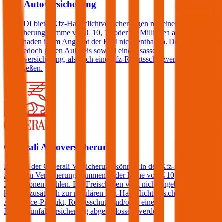
HDI Autoversicherung
Die HDI bietet Kfz-Haftpflichtversicherungen mit einer
Versicherungssumme von € 10, 15 oder 20 Millionen an. Ein
Freischaden ist im Angebot der HDI nicht enthalten. Der Kunde
kann jedoch gegen Aufpreis sowohl eine Insassen-
Unfallversicherung, als auch eine Kfz-Rechtsschutzversicherung
abschließen.
Generali Autoversicherung
Kunden der Generali Versicherung können in der Kfz-Haftpflicht
zwischen Versicherungssummen in der Höhe von € 10, 15, 20 und
25 Millionen wählen. Ein Freischaden wird nicht angeboten, jedoch
können zusätzlich zur regulären Kfz-Haftpflichtversicherung ein
Assistance-Produkt, Rechtsschutz und/oder eine
Insassenunfallversicherung abgeschlossen werden.