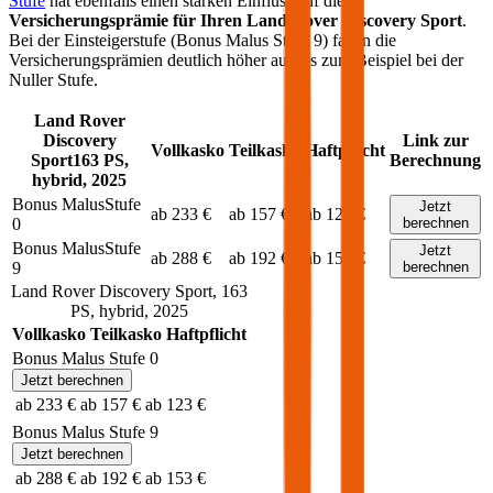
Stufe
hat ebenfalls einen starken Einfluss auf die
Versicherungsprämie für Ihren
Land Rover Discovery Sport
.
Bei der Einsteigerstufe (Bonus Malus Stufe 9) fallen die
Versicherungsprämien deutlich höher aus als zum Beispiel bei der
Nuller Stufe.
Land Rover
Discovery
Link zur
Vollkasko
Teilkasko
Haftpflicht
Sport
163
PS,
Berechnung
hybrid
,
2025
Bonus Malus
Stufe
Jetzt
ab 233 €
ab 157 €
ab 123 €
0
berechnen
Bonus Malus
Stufe
Jetzt
ab 288 €
ab 192 €
ab 153 €
9
berechnen
Land Rover
Discovery Sport
,
163
PS,
hybrid
,
2025
Vollkasko
Teilkasko
Haftpflicht
Bonus Malus Stufe
0
Jetzt berechnen
ab 233 €
ab 157 €
ab 123 €
Bonus Malus Stufe
9
Jetzt berechnen
ab 288 €
ab 192 €
ab 153 €