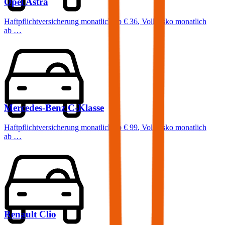
Opel
Astra
Haftpflichtversicherung monatlich ab
€ 36
,
Vollkasko monatlich
ab …
Mercedes-Benz
C-Klasse
Haftpflichtversicherung monatlich ab
€ 99
,
Vollkasko monatlich
ab …
Renault
Clio