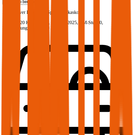
Teilkasko
berechnen
Land Rover
Discovery Sport, Vollkasko
163 PS/120 KW, hybrid, Baujahr 2025,
BM-Stufe
0
,
Versicherungsnehmer 30 Jahre