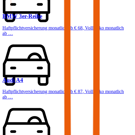
BMW
3er-Reihe
Haftpflichtversicherung monatlich ab
€ 68
,
Vollkasko monatlich
ab …
Audi
A4
Haftpflichtversicherung monatlich ab
€ 87
,
Vollkasko monatlich
ab …