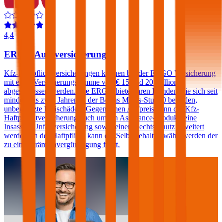
4,4
ERGO Autoversicherung
Kfz-Haftpflichtversicherungen können bei der ERGO Versicherung
mit einer Versicherungssumme von € 15 und 20 Millionen
abgeschlossen werden. Die ERGO bietet ihren Kunden, die sich seit
mindestens zwei Jahren in der Bonus Malus-Stufe 0 befinden,
unbegrenzte Freischäden. Gegen einen Aufpreis kann die Kfz-
Haftpflichtversicherung auch um ein Assistance-Produkt, eine
Insassen-Unfallversicherung sowie einen Rechtsschutz erweitert
werden. In der Haftpflicht kann ein Selbstbehalt gewählt werden der
zu einer Prämienvergünstigung führt.