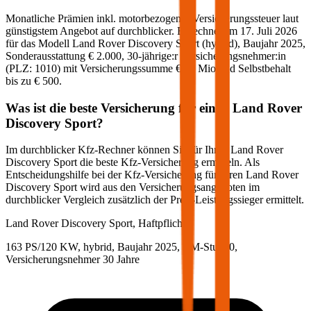
Monatliche Prämien inkl. motorbezogener Versicherungssteuer laut
günstigstem Angebot auf durchblicker. Berechnet am
17. Juli 2026
für das Modell
Land Rover
Discovery Sport
(
hybrid
)
, Baujahr
2025
,
Sonderausstattung
€ 2.000
,
30-jährige:r
Versicherungsnehmer:in
(PLZ:
1010
) mit Versicherungssumme
€ 20 Mio
und Selbstbehalt
bis zu
€ 500
.
Was ist die beste Versicherung für einen
Land Rover
Discovery Sport
?
Im durchblicker Kfz-Rechner können Sie für Ihren
Land Rover
Discovery Sport
die beste Kfz-Versicherung ermitteln. Als
Entscheidungshilfe bei der Kfz-Versicherung für Ihren
Land Rover
Discovery Sport
wird aus den Versicherungsangeboten im
durchblicker Vergleich zusätzlich der Preis-Leistungssieger ermittelt.
Land Rover
Discovery Sport, Haftpflicht
163 PS/120 KW, hybrid, Baujahr 2025,
BM-Stufe
0
,
Versicherungsnehmer 30 Jahre